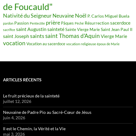
de Foucauld"
Nativité du Seigneur
Noël
Neuvaine
P. Carlos Miguel Buela
prière
sacerdoce
Passion
Résurrection
Pâques
pardon
Pentecôte
Péché
saint Augustin
sainteté
Saint Jean Paul II
Sainte Vierge Marie
sacrifice
saint Thomas d'Aquin
saints
saint Joseph
Vierge Marie
vocation
Vocation au sacerdoce
vocation religieuse
époux de Marie
ARTICLES RÉCENTS
Le fruit précieux de la sainteté
juillet 12, 2026
Neuvaine de Padre Pio au Sacré-Cœur de Jésus
juin 4, 2026
Il est le Chemin, la Vérité et la Vie
mai 3, 2026