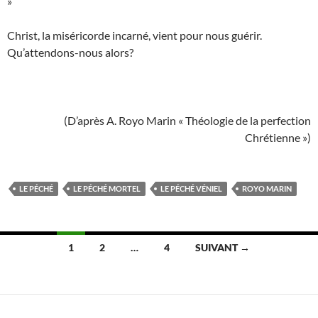
»
Christ, la miséricorde incarné, vient pour nous guérir.
Qu’attendons-nous alors?
(D’après A. Royo Marin « Théologie de la perfection
Chrétienne »)
LE PÉCHÉ
LE PÉCHÉ MORTEL
LE PÉCHÉ VÉNIEL
ROYO MARIN
Navigation
1
2
…
4
SUIVANT →
des
articles