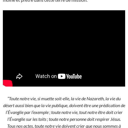
“Toute notre vie, si muette soit-elle, la vie de Nazareth, la vie du
désert aussi bien que la vie publique, doivent être une prédication de
l’Évangile par l’exemple ; toute notre vie, tout notre être doit crier
l’Évangile sur les toits ; toute notre personne doit respirer Jésus.
Tous nos actes, toute notre vie doivent crier que nous sommes à