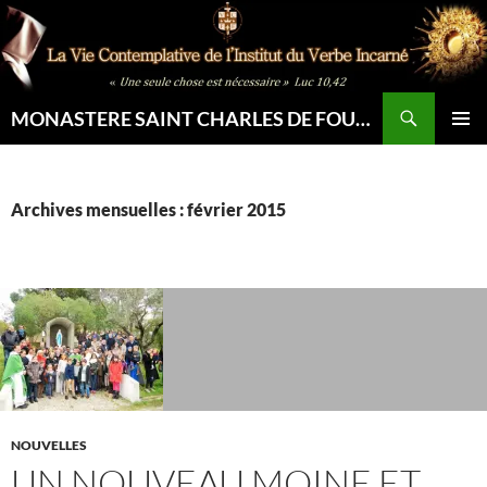
Aller
au
contenu
Recherche
MONASTERE SAINT CHARLES DE FOUCAULD
MENU
PRINCI
Archives mensuelles : février 2015
NOUVELLES
UN NOUVEAU MOINE ET