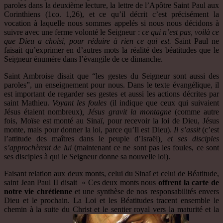
paroles dans la deuxième lecture, la lettre de l’Apôtre Saint Paul aux
Corinthiens (1co. 1,26), et ce qu’il décrit c’est précisément la
vocation à laquelle nous sommes appelés si nous nous décidons à
suivre avec une ferme volonté le Seigneur :
ce qui n’est pas, voilà ce
que Dieu a choisi, pour réduire à rien ce qui est.
Saint Paul ne
faisait qu’exprimer en d’autres mots la réalité des béatitudes que le
Seigneur énumère dans l’évangile de ce dimanche.
Saint Ambroise disait que “les gestes du Seigneur sont aussi des
paroles”, un enseignement pour nous. Dans le texte évangélique, il
est important de regarder ses gestes et aussi les actions décrites par
saint Mathieu.
Voyant les foules
(il indique que ceux qui suivaient
Jésus étaient nombreux)
, Jésus gravit la montagne
(comme autre
fois, Moïse est monté au Sinaï, pour recevoir la loi de Dieu, Jésus
monte, mais pour donner la loi, parce qu’Il est Dieu).
Il s’assit
(c’est
l’attitude des maîtres dans le peuple d’Israël)
, et ses disciples
s’approchèrent de lui
(maintenant ce ne sont pas les foules, ce sont
ses disciples à qui le Seigneur donne sa nouvelle loi).
Faisant relation aux deux monts, celui du Sinaï et celui de Béatitude,
saint Jean Paul II disait « Ces deux monts nous
offrent la carte de
notre vie chrétienne
et une synthèse de nos responsabilités envers
Dieu et le prochain. La Loi et les Béatitudes tracent ensemble le
chemin à la suite du Christ et le sentier royal vers la maturité et la