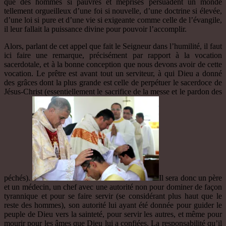
que des hommes si pauvres et méprisés persuadent un monde
tellement orgueilleux d’une foi si nouvelle, d’une doctrine si élevée,
d’une loi si pure et d’une vie si exigeante comme celle de l’évangile,
il leur fallait la puissance divine pour pouvoir l’accomplir.
Alors, parlant de cet appel que fait le Seigneur dans l’humilité, il faut
ici faire une remarque, précisément par rapport à la vocation
sacerdotale, et à la bonne conception que nous devons avoir de cette
vocation. Le prêtre est avant tout un serviteur, à qui Dieu a donné
des grâces dont la plus grande est celle de perpétuer le sacerdoce de
Jésus-Christ (essentiellement le sacrifice de la messe et le pardon des
péchés).
Il sera donc un père
et un médecin, un chef avec une autorité non pour dominer de façon
tyrannique et pour se faire servir (se considérant plus haut que le
reste des hommes), son autorité lui ayant été donnée pour guider le
peuple de Dieu vers la sainteté, pour servir les autres, et même pour
mourir pour les âmes que Dieu lui a confiées. La responsabilité qu’il