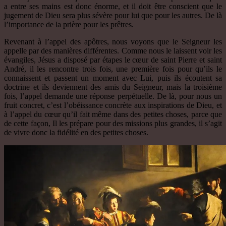
a entre ses mains est donc énorme, et il doit être conscient que le
jugement de Dieu sera plus sévère pour lui que pour les autres. De là
l’importance de la prière pour les prêtres.
Revenant à l’appel des apôtres, nous voyons que le Seigneur les
appelle par des manières différentes. Comme nous le laissent voir les
évangiles, Jésus a disposé par étapes le cœur de saint Pierre et saint
André, il les rencontre trois fois, une première fois pour qu’ils le
connaissent et passent un moment avec Lui, puis ils écoutent sa
doctrine et ils deviennent des amis du Seigneur, mais la troisième
fois, l’appel demande une réponse perpétuelle. De là, pour nous un
fruit concret, c’est l’obéissance concrète aux inspirations de Dieu, et
à l’appel du cœur qu’il fait même dans des petites choses, parce que
de cette façon, Il les prépare pour des missions plus grandes, il s’agit
de vivre donc la fidélité en des petites choses.