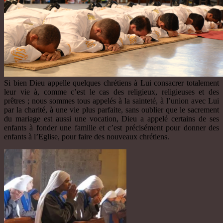
Si bien Dieu appelle quelques chrétiens à Lui consacrer totalement
leur vie à, comme c’est le cas des religieux, religieuses et des
prêtres ; nous sommes tous appelés à la sainteté, à l’union avec Lui
par la charité, à une vie plus parfaite, sans oublier que le sacrement
du mariage est aussi une vocation, Dieu a appelé certains de ses
enfants à fonder une famille et c’est précisément pour donner des
enfants à l’Eglise, pour faire des nouveaux chrétiens.