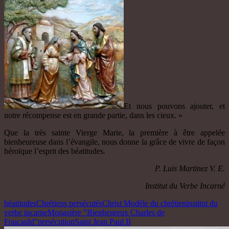
Et nous pouvons ajouter, et
notre récompense est en grande partie, dans les cieux. »
Que la très sainte Vierge Marie, la première à être appelée
bienheureuse dans l’évangile, nous donne la grâce de vivre de façon
héroïque l’esprit des béatitudes.
P. Luis Martinez V. E.
Institut du Verbe Incarné
béatitudes
Chrétiens persécutés
Christ Modèle du chrétien
institut du
verbe incarne
Monastère "Bienheureux Charles de
Foucauld"
persécution
Saint Jean Paul II