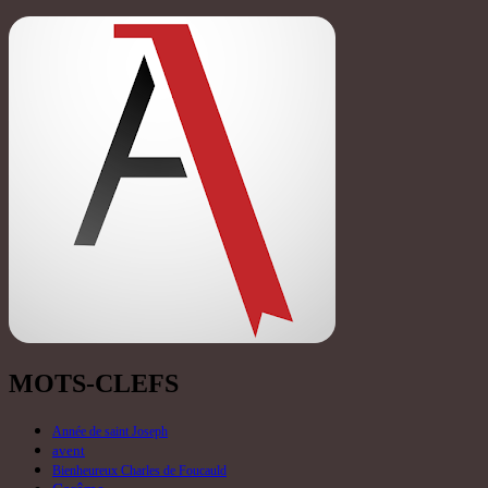
MOTS-CLEFS
Année de saint Joseph
avent
Bienheureux Charles de Foucauld