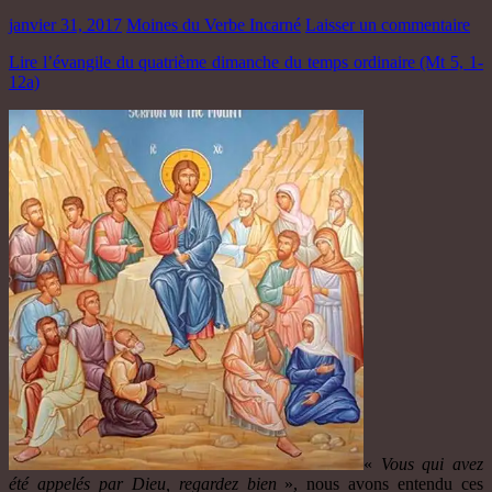
janvier 31, 2017
Moines du Verbe Incarné
Laisser un commentaire
Lire l’évangile du quatrième dimanche du temps ordinaire (Mt 5, 1-
12a)
«
Vous qui avez
été appelés par Dieu, regardez bien
», nous avons entendu ces