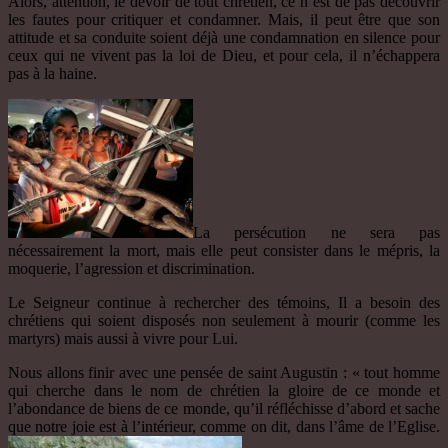
Alors, attention, le devoir de tout chrétien, ce n’est de pas découvrir
les fautes pour critiquer et condamner. Mais, il peut être que son
attitude et sa conduite soient déjà une condamnation en silence pour
ceux qui ne vivent pas la loi de Dieu, et pour cela, il n’échappera
pas à la haine.
La persécution ne sera pas
nécessairement la mort, mais elle peut consister dans le mépris, la
moquerie, l’agression et discrimination.
Le Seigneur continue à rechercher des témoins, Il a besoin des
chrétiens qui soient disposés non seulement à mourir (comme les
martyrs) mais aussi à vivre pour Lui.
Nous allons finir avec une pensée de saint Augustin : « tout homme
qui cherche dans le nom de chrétien la gloire de ce monde et
l’abondance de biens de ce monde, qu’il réfléchisse d’abord et sache
que notre joie est à l’intérieur, comme on dit, dans l’âme de l’Eglise.