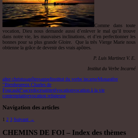
Comme dans toute
vocation, Dieu nous demande aussi d’enlever le mal qu’il trouve
dans notre vie, les mauvaises inclinations, et d’en perfectionner les
bonnes pour sa plus grande Gloire. Que la très Vierge Marie nous
obtienne la grâce de devenir des vrais apôtres.
P. Luis Martinez V. E.
Institut du Verbe Incarné
alter christus
apôtres
appel
institut du verbe incarne
Monastère
"Bienheureux Charles de
Foucauld"
sacerdoce
sainteté
vocation
vocation à la vie
contemplative
vocation religieuse
Navigation des articles
1
2
3
Suivant →
CHEMINS DE FOI – Index des thèmes