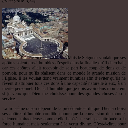
grâce (Prov. 3,34).
Mais le Seigneur voulait que ses
apôtres soient aussi humbles d’esprit dans la finalité qu’Il cherchait,
car ces apôtres allait recevoir de sa part beaucoup de dons et de
pouvoir, pour qu’ils réalisent dans ce monde la grande mission de
l’Eglise, Il les voulait donc vraiment humbles afin d’éviter qu’ils ne
rêvent d’attribuer tous ces dons à une capacité naturelle à eux, à un
mérite personnel. De là, l’humilité que je dois avoir dans mon cœur
si je veux que Dieu me choisisse pour des grandes choses à son
service.
La troisième raison dépend de la précédente et dit que Dieu a choisi
ses apôtres d’humble condition pour que la conversion du monde,
tellement miraculeuse comme elle l’a été, ne soit pas attribuée à la
force humaine, mais seulement à la vertu divine. C’est-à-dire, pour