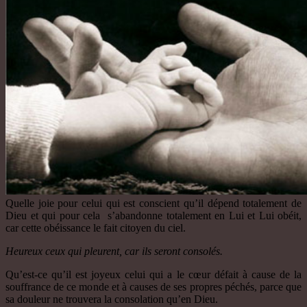
Quelle joie pour celui qui est conscient qu’il dépend totalement de
Dieu et qui pour cela s’abandonne totalement en Lui et Lui obéit,
car cette obéissance le fait citoyen du ciel.
Heureux ceux qui pleurent, car ils seront consolés.
Qu’est-ce qu’il est joyeux celui qui a le cœur défait à cause de la
souffrance de ce monde et à causes de ses propres péchés, parce que
sa douleur ne trouvera la consolation qu’en Dieu.