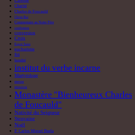
Carême
Charité
Charles de Foucauld
Christ Roi
Commentaire au Notre Père
confession
conversion
Croix
Esprit Saint
eucharistie
foi
humilité
institut du verbe incarne
Martyrologe
messe
mission
Monastère "Bienheureux Charles
de Foucauld"
Nativité du Seigneur
Neuvaine
Noël
P. Carlos Miguel Buela