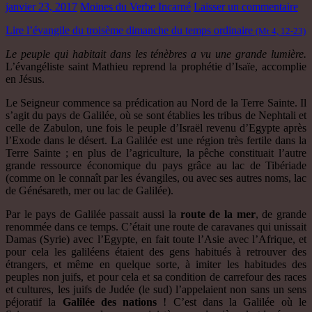
janvier 23, 2017
Moines du Verbe Incarné
Laisser un commentaire
Lire l’évangile du troisème dimanche du temps ordinaire
(Mt 4, 12-23)
Le peuple qui habitait dans les ténèbres a vu une grande lumière.
L’évangéliste saint Mathieu reprend la prophétie d’Isaïe, accomplie
en Jésus.
Le Seigneur commence sa prédication au Nord de la Terre Sainte. Il
s’agit du pays de Galilée, où se sont établies les tribus de Nephtali et
celle de Zabulon, une fois le peuple d’Israël revenu d’Egypte après
l’Exode dans le désert. La Galilée est une région très fertile dans la
Terre Sainte ; en plus de l’agriculture, la pêche constituait l’autre
grande ressource économique du pays grâce au lac de Tibériade
(comme on le connaît par les évangiles, ou avec ses autres noms, lac
de Génésareth, mer ou lac de Galilée).
Par le pays de Galilée passait aussi la
route de la mer
, de grande
renommée dans ce temps. C’était une route de caravanes qui unissait
Damas (Syrie) avec l’Egypte, en fait toute l’Asie avec l’Afrique, et
pour cela les galiléens étaient des gens habitués à retrouver des
étrangers, et même en quelque sorte, à imiter les habitudes des
peuples non juifs, et pour cela et sa condition de carrefour des races
et cultures, les juifs de Judée (le sud) l’appelaient non sans un sens
péjoratif la
Galilée des nations
! C’est dans la Galilée où le