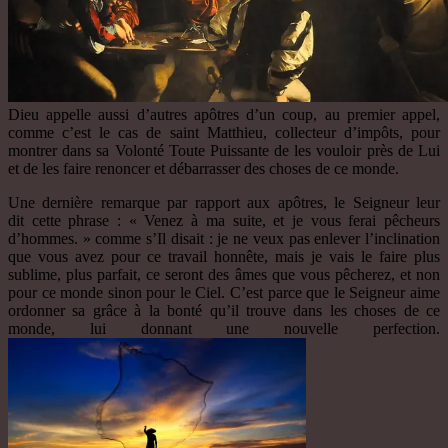
Dieu appelle aussi d’autres apôtres d’un coup, au premier appel,
comme c’est le cas de saint Matthieu, collecteur d’impôts, pour
montrer dans sa Volonté Toute Puissante de les vouloir près de Lui
et de les faire renoncer et débarrasser des choses de ce monde.
Une dernière remarque par rapport aux apôtres, le Seigneur leur
dit cette phrase : « Venez à ma suite, et je vous ferai pêcheurs
d’hommes. » comme s’Il disait : je ne veux pas enlever l’inclination
que vous avez pour ce travail honnête, mais je vais le faire plus
sublime, plus parfait, ce seront des âmes que vous pêcherez, et non
pour ce monde sinon pour le Ciel. C’est parce que le Seigneur aime
ordonner sa grâce à la bonté qu’il trouve dans les choses de ce
monde, lui donnant une nouvelle perfection.