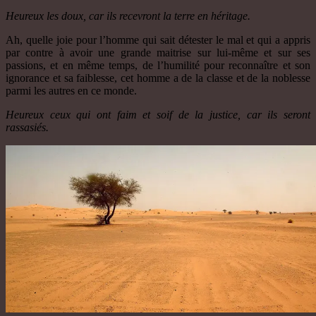
Heureux les doux, car ils recevront la terre en héritage.
Ah, quelle joie pour l’homme qui sait détester le mal et qui a appris
par contre à avoir une grande maitrise sur lui-même et sur ses
passions, et en même temps, de l’humilité pour reconnaître et son
ignorance et sa faiblesse, cet homme a de la classe et de la noblesse
parmi les autres en ce monde.
Heureux ceux qui ont faim et soif de la justice, car ils seront
rassasiés.