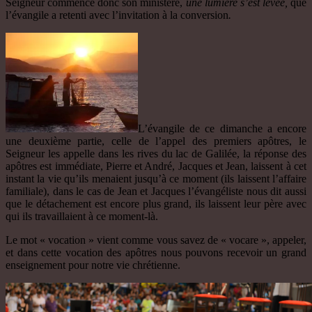
Seigneur commence donc son ministère,
une lumière s’est levée,
que
l’évangile a retenti avec l’invitation à la conversion
.
L’évangile de ce dimanche a encore
une deuxième partie, celle de l’appel des premiers apôtres, le
Seigneur les appelle dans les rives du lac de Galilée, la réponse des
apôtres est immédiate, Pierre et André, Jacques et Jean, laissent à cet
instant la vie qu’ils menaient jusqu’à ce moment (ils laissent l’affaire
familiale), dans le cas de Jean et Jacques l’évangéliste nous dit aussi
que le détachement est encore plus grand, ils laissent leur père avec
qui ils travaillaient à ce moment-là.
Le mot « vocation » vient comme vous savez de « vocare », appeler,
et dans cette vocation des apôtres nous pouvons recevoir un grand
enseignement pour notre vie chrétienne.