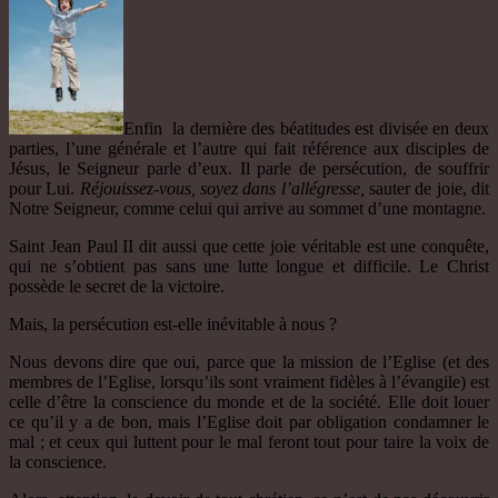
Enfin la dernière des béatitudes est divisée en deux
parties, l’une générale et l’autre qui fait référence aux disciples de
Jésus, le Seigneur parle d’eux. Il parle de persécution, de souffrir
pour Lui.
Réjouissez-vous, soyez dans
l’allégresse,
sauter de joie, dit
Notre Seigneur, comme celui qui arrive au sommet d’une montagne.
Saint Jean Paul II dit aussi que cette joie véritable est une conquête,
qui ne s’obtient pas sans une lutte longue et difficile. Le Christ
possède le secret de la victoire.
Mais, la persécution est-elle inévitable à nous ?
Nous devons dire que oui, parce que la mission de l’Eglise (et des
membres de l’Eglise, lorsqu’ils sont vraiment fidèles à l’évangile) est
celle d’être la conscience du monde et de la société. Elle doit louer
ce qu’il y a de bon, mais l’Eglise doit par obligation condamner le
mal ; et ceux qui luttent pour le mal feront tout pour taire la voix de
la conscience.