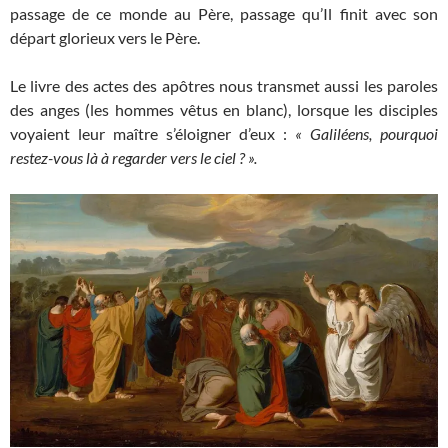
passage de ce monde au Père, passage qu’Il finit avec son
départ glorieux vers le Père.
Le livre des actes des apôtres nous transmet aussi les paroles
des anges (les hommes vêtus en blanc), lorsque les disciples
voyaient leur maître s’éloigner d’eux :
« Galiléens, pourquoi
restez-vous là à regarder vers le ciel ? ».