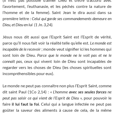
(il n’est pas possible d’aimer Dieu et d’être d’accord avec
l’avortement, l’euthanasie, et les péchés contre la nature de
l’homme et de la femme). Saint Jean le dira aussi dans sa
première lettre
: Celui qui garde ses commandements demeure en
Dieu, et Dieu en lui (1 Jn. 3,24).
Jésus nous dit aussi que l’Esprit Saint est l’Esprit de vérité,
parce qu’Il nous fait voir la réalité telle qu’elle est.
Le
monde est
incapable de le recevoir
; monde veut signifier ici les hommes qui
sont loin de Dieu.
Parce
que le monde ne le voit pas et ne le
connaît pas,
ceux qui vivent loin de Dieu sont incapables de
regarder vers les choses de Dieu (les choses spirituelles sont
incompréhensibles pour eux).
Le monde ne peut pas connaître non plus l’Esprit Saint, comme
dit saint Paul (1Co 2,14) : «
L’homme
avec ses seules forces
ne
peut pas saisir ce qui vient de l’Esprit de Dieu »,
pour pouvoir le
faire
il lui faut la foi
. Celui qui a langue infectée ne peut pas
goûter la saveur des aliments à cause de cela, de la même