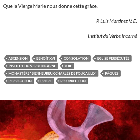
Que la Vierge Marie nous donne cette grâce.
P. Luis Martinez V. E.
Institut du Verbe Incarné
ASCENSION
BENOÎT XVI
CONSOLATION
EGLISE PERSÉCUTÉE
INSTITUT DU VERBE INCARNE
JOIE
MONASTÈRE "BIENHEUREUX CHARLES DE FOUCAULD"
PÂQUES
PERSÉCUTION
PRIÈRE
RÉSURRECTION