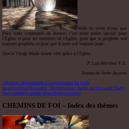
Voilà le verre d’eau que
Dieu nous commande de donner, c’est notre prière sincère pour
l’Eglise et pour les membres de l’Eglise, pour que le prophète soit
toujours prophète, et pour que le juste soit toujours juste.
Que la Vierge Marie donne cette grâce à l’Eglise.
P. Luis Martinez V. E.
Institut du Verbe Incarné
affections désordonnées
Croix
foi
institut du verbe
incarne
médias
Monastère "Bienheureux Charles de Foucauld"
Padre
Pio
Scandale
Scandale dans l'Eglise
vocation
CHEMINS DE FOI – Index des thèmes