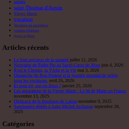
Il est le Chemin, la Vérité et la Vie
mai 3, 2026
Dimanche du Bon Pasteur et la journée mondial de prière
pour les vocations.
avril 26, 2026
Et pour toi, qui est Jésus ?
janvier 25, 2026
Les apparitions de la Vierge Marie : Le M de Marie en France
novembre 13, 2025
Dédicace de la Basilique de Latran
novembre 9, 2025
Sanctuaires dédiés à Saint Michel Archange
septembre 28,
2025
Catégories
Actualité
(6)
Bienheureux Charles de Foucauld
(38)
Homélies
(281)
Institut du Verbe Incarné
(27)
Martyrologe
(34)
Missions
(15)
Nouvelles
(13)
Saint Joseph
(23)
Saints
(49)
Uncategorized
(38)
Vie Contemplative
(21)
Vie spirituelle
(290)