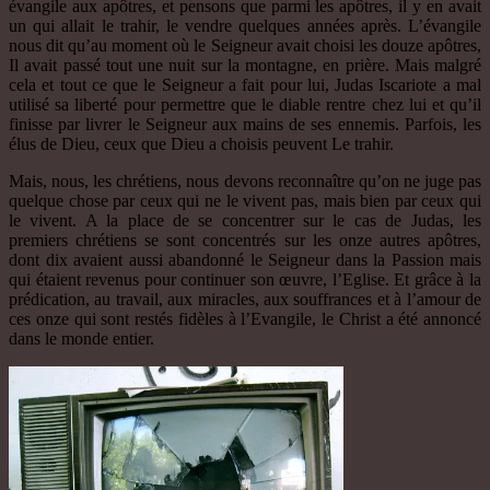
évangile aux apôtres, et pensons que parmi les apôtres, il y en avait
un qui allait le trahir, le vendre quelques années après. L’évangile
nous dit qu’au moment où le Seigneur avait choisi les douze apôtres,
Il avait passé tout une nuit sur la montagne, en prière. Mais malgré
cela et tout ce que le Seigneur a fait pour lui, Judas Iscariote a mal
utilisé sa liberté pour permettre que le diable rentre chez lui et qu’il
finisse par livrer le Seigneur aux mains de ses ennemis. Parfois, les
élus de Dieu, ceux que Dieu a choisis peuvent Le trahir.
Mais, nous, les chrétiens, nous devons reconnaître qu’on ne juge pas
quelque chose par ceux qui ne le vivent pas, mais bien par ceux qui
le vivent. A la place de se concentrer sur le cas de Judas, les
premiers chrétiens se sont concentrés sur les onze autres apôtres,
dont dix avaient aussi abandonné le Seigneur dans la Passion mais
qui étaient revenus pour continuer son œuvre, l’Eglise. Et grâce à la
prédication, au travail, aux miracles, aux souffrances et à l’amour de
ces onze qui sont restés fidèles à l’Evangile, le Christ a été annoncé
dans le monde entier.