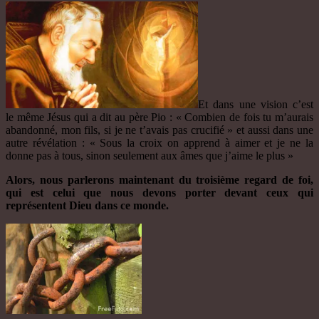
Et dans une vision c’est
le même Jésus qui a dit au père Pio : « Combien de fois tu m’aurais
abandonné, mon fils, si je ne t’avais pas crucifié » et aussi dans une
autre révélation : « Sous la croix on apprend à aimer et je ne la
donne pas à tous, sinon seulement aux âmes que j’aime le plus »
Alors, nous parlerons maintenant du troisième regard de foi,
qui est celui que nous devons porter devant ceux qui
représentent Dieu dans ce monde.