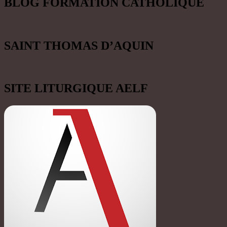
MOTS-CLEFS
Année de saint Joseph
avent
Bienheureux Charles de Foucauld
Carême
Charité
Charles de Foucauld