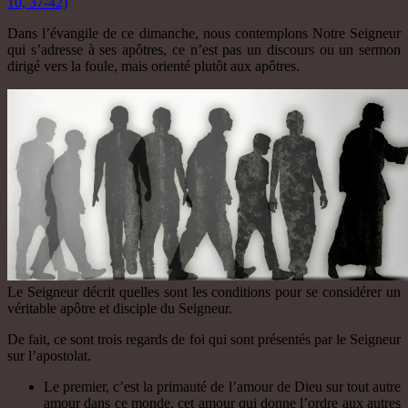
10, 37-42)
Dans l’évangile de ce dimanche, nous contemplons Notre Seigneur
qui s’adresse à ses apôtres, ce n’est pas un discours ou un sermon
dirigé vers la foule, mais orienté plutôt aux apôtres.
Le Seigneur décrit quelles sont les conditions pour se considérer un
véritable apôtre et disciple du Seigneur.
De fait, ce sont trois regards de foi qui sont présentés par le Seigneur
sur l’apostolat.
Le premier, c’est la primauté de l’amour de Dieu sur tout autre
amour dans ce monde, cet amour qui donne l’ordre aux autres