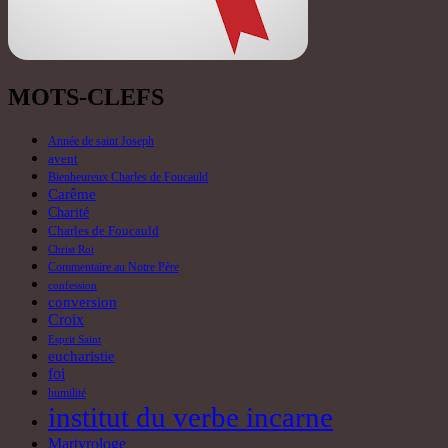
Christ Roi
Commentaire au Notre Père
confession
conversion
Croix
Esprit Saint
eucharistie
foi
humilité
institut du verbe incarne
Martyrologe
messe
mission
Monastère "Bienheureux Charles
de Foucauld"
Nativité du Seigneur
Neuvaine
Noël
P. Carlos Miguel Buela
pardon
Passion
Pentecôte