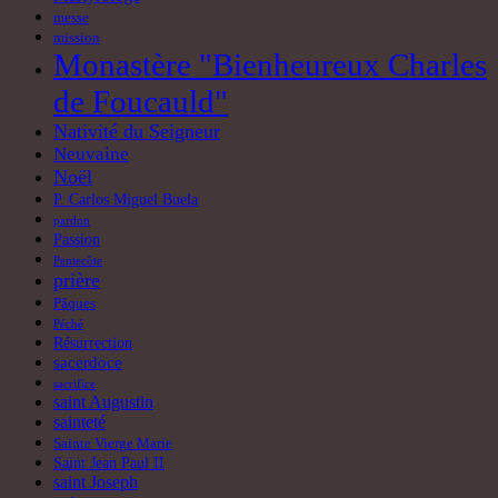
prière
Pâques
Péché
Résurrection
sacerdoce
sacrifice
saint Augustin
sainteté
Sainte Vierge Marie
Saint Jean Paul II
saint Joseph
saints
saint Thomas d'Aquin
Vierge Marie
vocation
Vocation au sacerdoce
vocation religieuse
époux de Marie
Articles récents
Le fruit précieux de la sainteté
juillet 12, 2026
Neuvaine de Padre Pio au Sacré-Cœur de Jésus
juin 4, 2026