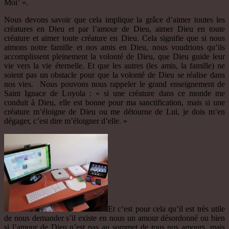
Moi’ ».
Nous devons savoir que cela implique la grâce d’aimer toutes les
créatures en Dieu et par l’amour de Dieu, aimer Dieu en toute
créature et aimer toute créature en Dieu. Cela signifie que si nous
aimons notre famille et nos amis en Dieu, nous voudrions qu’ils
accomplissent pleinement la volonté de Dieu, que Dieu guide leur
vie vers la vie éternelle. Et que les autres (les amis, la famille) ne
soient pas un obstacle pour que la volonté de Dieu se réalise dans
nos vies. Nous pouvons nous rappeler le grand enseignement de
Saint Ignace de Loyola : « si une créature dans ce monde me
conduit à Dieu, elle est bonne pour ma sanctification, mais si une
créature m’éloigne de Dieu ou me détourne de Lui, je dois m’en
dégager, c’est dire m’éloigner d’elle. »
Et c’est pour cela qu’il est très utile
de nous demander s’il existe en nous un amour désordonné ou bien
si l’amour de Dieu n’est pas au sommet de tous nos amours, mais