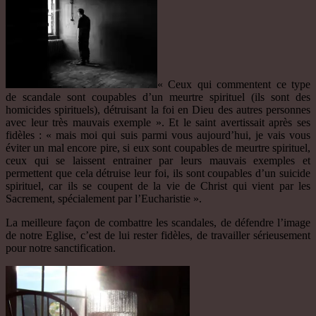
« Ceux qui commentent ce type
de scandale sont coupables d’un meurtre spirituel (ils sont des
homicides spirituels), détruisant la foi en Dieu des autres personnes
avec leur très mauvais exemple ». Et le saint avertissait après ses
fidèles : « mais moi qui suis parmi vous aujourd’hui, je vais vous
éviter un mal encore pire, si eux sont coupables de meurtre spirituel,
ceux qui se laissent entrainer par leurs mauvais exemples et
permettent que cela détruise leur foi, ils sont coupables d’un suicide
spirituel, car ils se coupent de la vie de Christ qui vient par les
Sacrement, spécialement par l’Eucharistie ».
La meilleure façon de combattre les scandales, de défendre l’image
de notre Eglise, c’est de lui rester fidèles, de travailler sérieusement
pour notre sanctification.