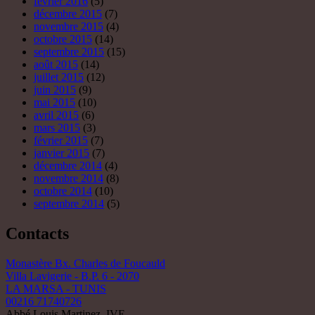
novembre 2014
(8)
octobre 2014
(10)
septembre 2014
(5)
Contacts
Monastère Bx. Charles de Foucauld
Villa Lavigerie - B.P. 6 - 2070
LA MARSA - TUNIS
00216 71740726
Abbé Louis Martinez, IVE
moinesive@ive.org
Ecrivez-nous
Nous sommes sur facebook
Nous sommes sur facebook