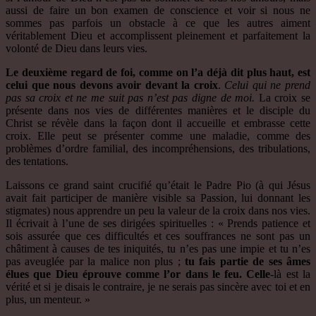
aussi de faire un bon examen de conscience et voir si nous ne
sommes pas parfois un obstacle à ce que les autres aiment
véritablement Dieu et accomplissent pleinement et parfaitement la
volonté de Dieu dans leurs vies.
Le deuxième regard de foi, comme on l’a déjà dit plus haut, est
celui que nous devons avoir devant la croix
.
Celui qui ne prend
pas sa croix et ne me suit pas n’est pas digne de moi.
La croix se
présente dans nos vies de différentes manières et le disciple du
Christ se révèle dans la façon dont il accueille et embrasse cette
croix. Elle peut se présenter comme une maladie, comme des
problèmes d’ordre familial, des incompréhensions, des tribulations,
des tentations.
Laissons ce grand saint crucifié qu’était le Padre Pio (à qui Jésus
avait fait participer de manière visible sa Passion, lui donnant les
stigmates) nous apprendre un peu la valeur de la croix dans nos vies.
Il écrivait à l’une de ses dirigées spirituelles : « Prends patience et
sois assurée que ces difficultés et ces souffrances ne sont pas un
châtiment à causes de tes iniquités, tu n’es pas une impie et tu n’es
pas aveuglée par la malice non plus ;
tu fais partie de ses âmes
élues que Dieu éprouve comme l’or dans le feu. Celle
-là est la
vérité et si je disais le contraire, je ne serais pas sincère avec toi et en
plus, un menteur. »