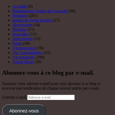
Vierge Marie
(39)
Abonnez-vous à ce blog par e-mail.
Saisissez votre adresse e-mail pour vous abonner à ce blog et
recevoir une notification de chaque nouvel article par e-mail.
Adresse e-mail
Abonnez-vous
Rejoignez les 70 autres abonnés
Rechercher
Rechercher :
Archives
juillet 2026
(1)
juin 2026
(1)