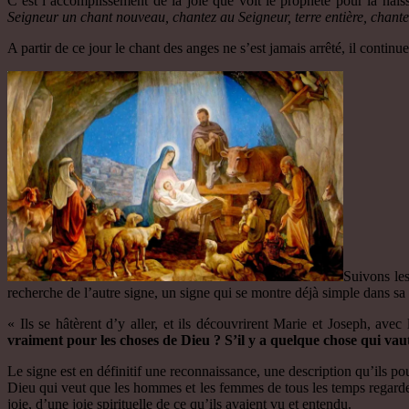
C’est l’accomplissement de la joie que voit le prophète pour la nais
Seigneur un chant nouveau, chantez au Seigneur, terre entière, chant
A partir de ce jour le chant des anges ne s’est jamais arrêté, il contin
Suivons les
recherche de l’autre signe, un signe qui se montre déjà simple dans s
« Ils se hâtèrent d’y aller, et ils découvrirent Marie et Joseph, ave
vraiment pour les choses de Dieu ? S’il y a quelque chose qui vaut 
Le signe est en définitif une reconnaissance, une description qu’ils pou
Dieu qui veut que les hommes et les femmes de tous les temps regardent
joie, d’une joie spirituelle de ce qu’ils avaient vu et entendu.