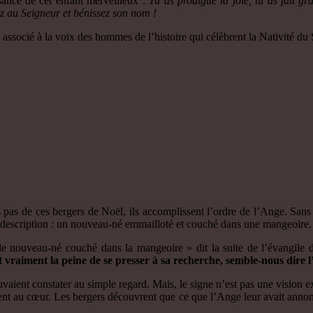
sance de cet enfant merveilleux :
Tu as prodigué la joie, tu as fait gra
ez au Seigneur et bénissez son nom !
ue associé à la voix des hommes de l’histoire qui célèbrent la Nativité d
 pas de ces bergers de Noël, ils accomplissent l’ordre de l’Ange. Sans s
a description : un nouveau-né emmailloté et couché dans une mangeoire.
c le nouveau-né couché dans la mangeoire » dit la suite de l’évangile 
vraiment la peine de se presser à sa recherche, semble-nous dire l’é
vaient constater au simple regard. Mais, le signe n’est pas une vision ex
 au cœur. Les bergers découvrent que ce que l’Ange leur avait annoncé é