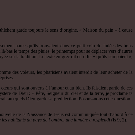
thlehem garde toujours le sens d’origine, « Maison du pain » à cause
isément parce qu’ils trouvaient dans ce petit coin de Judée des bons
 là-bas le temps des pluies, le printemps pour se déplacer vers d’autres
yée sur la tradition. Le texte en grec dit en effet « qu’ils campaient »,
omme des voleurs, les pharisiens avaient interdit de leur acheter de la
éprisés.
cœurs qui sont ouverts à l’amour et au bien. Ils faisaient partie de ces
ère de Dieu : « Père, Seigneur du ciel et de la terre, je proclame ta
éral, auxquels Dieu garde sa prédilection. Posons-nous cette question :
nouvelle de la Naissance de Jésus est communiquée tout d’abord à ce
r les habitants du pays de l’ombre, une lumière a resplendi
(Is 9, 2).