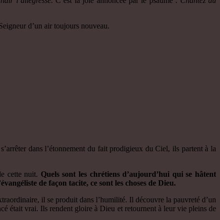
ndir l’allégresse.
C’est la joie annoncée par le psaume :
Chantez au
u Seigneur d’un air toujours nouveau.
’arrêter dans l’étonnement du fait prodigieux du Ciel, ils partent à la
de cette nuit.
Quels sont les chrétiens d’aujourd’hui qui se hâtent
vangéliste de façon tacite, ce sont les choses de Dieu.
traordinaire, il se produit dans l’humilité. Il découvre la pauvreté d’un
tait vrai. Ils rendent gloire à Dieu et retournent à leur vie pleins de