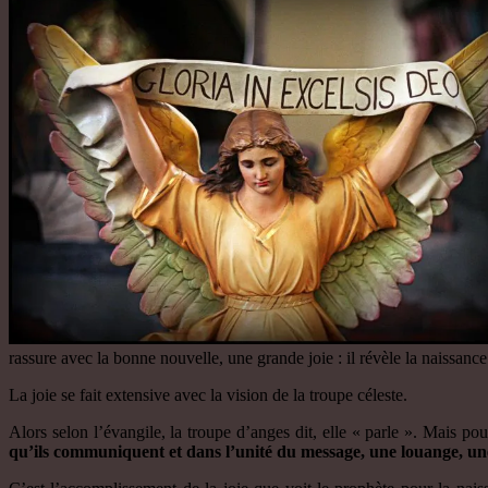
rassure avec la bonne nouvelle, une grande joie : il révèle la naissa
La joie se fait extensive avec la vision de la troupe céleste.
Alors selon l’évangile, la troupe d’anges dit, elle « parle ». Mais pou
qu’ils communiquent et dans l’unité du message, une louange, une