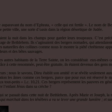
 auparavant du nom d’Ephrata, « celle qui est fertile ». Le nom de Be
e petite ville, une sorte d’oasis dans la région désertique de Judée.
ient la nuit dans les champs pour garder leurs troupeaux. C’est préc
illage de Bethlehem. Ils s’agissaient des bergers nomades, qui attendaient
tes naturelles des collines comme nous le montre la piété chrétienne appu
leurs et des bêtes sauvages.
les autres habitants de la Terre Sainte, on les considérait eux-mêmes c
grâce à cette renommée, peut-être gratuite, ils étaient devenus des gens m
rs ; nous le savons, Dieu établit son amitié et se révèle seulement aux 
tion les âmes comme ces bergers, parce que pour eux est réservé le myst
aux tout-petits » Lc. 10,21. Ces bergers représentent les pauvres en gén
r l’enfant Jésus dans sa crèche ?
se passait dans cette nuit de Bethlehem. Après Marie et Joseph, la 
qui marchait dans les ténèbres a vu se lever une grande lumière ; et su