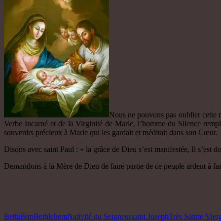
Nous ne pouvons pas oublier cette nu
Verbe Incarné et de la Virginité de Marie, l’homme du Silence remp
souvenirs précieux à Marie qui les gardait et méditait dans son Cœur.
Disons avec saint Paul : « la grâce de Dieu s’est manifestée, Il s’est 
Demandons à la Mère de Dieu de faire partie de ce peuple ardent à fair
Bethléem
Bethlehem
Nativité du Seigneur
saint Joseph
Très Sainte Vie