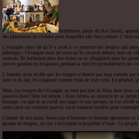
Bethlehem, patrie du Roi David, appelée
des plantations de céréales pour lesquelles elle était connue. C’était un
L’évangile nous dit qu’il y avait à ce moment des bergers qui passa
pâturages ; l’évangile nous dit aussi qu’ils vivaient dehors, hors du v
endroits. Ils habitaient dans des tentes ou se réfugiaient dans les grot
tout en gardant les troupeaux pendant la nuit très probablement des vo
L’histoire nous révèle que les bergers n’étaient pas trop estimés par 
laine et du lait, les craignant comme fruits de leurs vols. En général, 
Mais, ces bergers de l’évangile ne sont pas loin de Dieu dans leurs cœu
pauvres dont l’âme est simple ; Jésus bénira au moment de sa prédica
louange : ce que tu as caché aux sages et aux savants, tu l’as révélé 
notre cœur est vraiment pauvre, est-il vraiment humble pour contemple
Comme de nos jours, beaucoup d’hommes et femmes ignoraient ce qui 
groupe de bergers, en eux s’accomplit la prophétie d’Isaïe :
Le peuple 