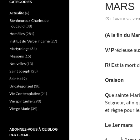
CATÉGORIES
MARS
Actualité
(6)
FÉVRIER 28, 201
Bienheureux Charles de
Foucauld
(38)
Homélies
(281)
(A la fin du Ma
Institut du Verbe Incarné
(27)
Martyrologe
(34)
V
/
P
récieuse au
Missions
(15)
Nouvelles
(13)
R
/
E
st la mort d
Saint Joseph
(23)
Saints
(49)
Oraison
Uncategorized
(38)
Vie Contemplative
(21)
Q
ue sainte Mari
Vie spirituelle
(290)
Seigneur, afin q
Vierge Marie
(39)
et règne pour le
Le 1er mars
ABONNEZ-VOUS À CE BLOG
PAR E-MAIL.