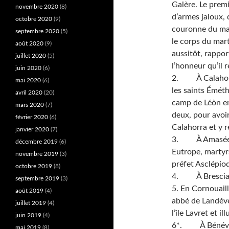
Galère. Le pre
novembre 2020
(8)
d’armes jaloux, 
octobre 2020
(9)
couronne du mart
septembre 2020
(5)
le corps du mart
août 2020
(9)
aussitôt, rappor
juillet 2020
(5)
l’honneur qu’il 
juin 2020
(6)
2. À Calahorra
mai 2020
(6)
les saints Émét
avril 2020
(20)
camp de Léòn en
mars 2020
(7)
deux, pour avoi
février 2020
(6)
Calahorra et y 
janvier 2020
(7)
3. À Amasée dan
décembre 2019
(6)
Eutrope, martyr
novembre 2019
(3)
préfet Asclépio
octobre 2019
(8)
4. À Brescia en
septembre 2019
(3)
5. En Cornouaill
août 2019
(4)
abbé de Landéve
juillet 2019
(4)
l’île Lavret et 
juin 2019
(4)
6*. À Bénévent 
mai 2019
(8)