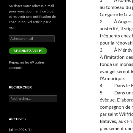
1. À Rome, près
Saisissez votre adresse e-mail
au tombeau du pa
pour vous abonner à ce blog
Grégoire le Gra
et recevoir une notification de
2. À Angers, v
chaque nouvel article par e-
mail.
austérité, il st
fréquents chez l
Adresse
pour la rénovati
e-
mail
3. À Ménévie a
ABONNEZ-VOUS
À l’imitation de
Rejoignez les 69 autres
fonda un monast
abonnés
évangélisèrent le
l’Armorique.
4. Dans le Main
RECHERCHER
5. Dans une île
Rechercher :
évêque. D’abord
compagnon de mi
par saint Wilfrid
ARCHIVES
Bataves, aux Fr
pieusement dans 
juillet 2026
(1)