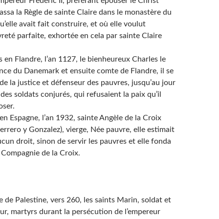
empereur Frédéric II, préférant épouser le Christ
assa la Règle de sainte Claire dans le monastère du
’elle avait fait construire, et où elle voulut
reté parfaite, exhortée en cela par sainte Claire
 Flandre, l’an 1127, le bienheureux Charles le
ince du Danemark et ensuite comte de Flandre, il se
e la justice et défenseur des pauvres, jusqu’au jour
 des soldats conjurés, qui refusaient la paix qu’il
oser.
 Espagne, l’an 1932, sainte Angèle de la Croix
rero y Gonzalez), vierge, Née pauvre, elle estimait
aucun droit, sinon de servir les pauvres et elle fonda
 Compagnie de la Croix.
 Palestine, vers 260, les saints Marin, soldat et
ur, martyrs durant la persécution de l’empereur