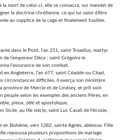
à la mort de celui-ci, elle se consacra, sur mandat de
gner la doctrine chrétienne, ce qui lui valut d’être
ée au supplice de la cage et finalement fusillée.
 dans le Pont, l’an 251, saint Troadius, martyr
n de l’empereur Dèce ; saint Grégoire le
nna l’assurance de son combat.
en Angleterre, l’an 677, saint Céadde ou Chad,
 circonstances difficiles, il exerça son ministère
a province de Mercie et de Lindsey, et prit soin
on peuple selon les exemples des anciens Pères, en
ble, pieux, zélé et apostolique.
icile, au IXe siècle, saint Luc Casali de Nicosie,
n Bohême, vers 1282, sainte Agnès, abbesse. Fille
elle repoussa plusieurs propositions de mariage,