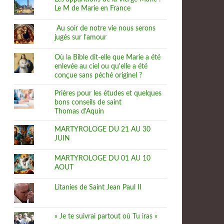
Le M de Marie en France
Au soir de notre vie nous serons
jugés sur l’amour
Où la Bible dit-elle que Marie a été
enlevée au ciel ou qu'elle a été
conçue sans péché originel ?
Prières pour les études et quelques
bons conseils de saint
Thomas d'Aquin
MARTYROLOGE DU 21 AU 30
JUIN
MARTYROLOGE DU 01 AU 10
AOUT
Litanies de Saint Jean Paul II
« Je te suivrai partout où Tu iras »