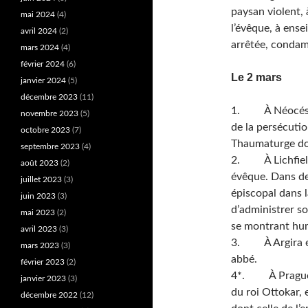
paysan violent, 
mai 2024
(4)
l’évêque, à ensei
avril 2024
(2)
arrêtée, condamn
mars 2024
(4)
février 2024
(6)
Le 2 mars
janvier 2024
(5)
décembre 2023
(11)
1. À Néocésarée
novembre 2023
(5)
de la persécutio
octobre 2023
(7)
Thaumaturge do
septembre 2023
(4)
2. À Lichfield 
août 2023
(2)
évêque. Dans des
juillet 2023
(3)
épiscopal dans l
juin 2023
(3)
d’administrer s
mai 2023
(2)
se montrant hum
avril 2023
(3)
3. À Argira en S
mars 2023
(3)
abbé.
février 2023
(2)
4*. À Prague e
janvier 2023
(3)
du roi Ottokar, 
décembre 2022
(12)