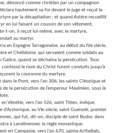
mier, dénoncé comme chrétien par un compagnon
déclara hautement sa foi devant le juge et reçut la
yre par la décapitation ; et quand Astère recueillit
yr en lui faisant un coussin de son vêtement,
te-t-on, il reçut lui-même, avec le martyre,
rendait au martyr.
 en Espagne Tarragonaise, au début du IVe siècle,
hère et Chélidoine, qui servaient comme soldats au
 Galice, quand se déchaîna la persécution. Tous
r confessé le nom du Christ furent conduits jusqu’à
reçurent la couronne du martyre.
s le Pont, vers l’an 306, les saints Cléonique et
s de la persécution de l’empereur Maximien, sous le
dote.
 Vénétie, vers l’an 526, saint Titien, évêque.
e d’Armorique, au VIe siècle, saint Guénolé, premier
nnec, qui fut, dit-on, disciple de saint Budoc dans
illustra à Landévennec la règle monastique.
en Campanie, vers l’an 670, sainte Arthellaïs,