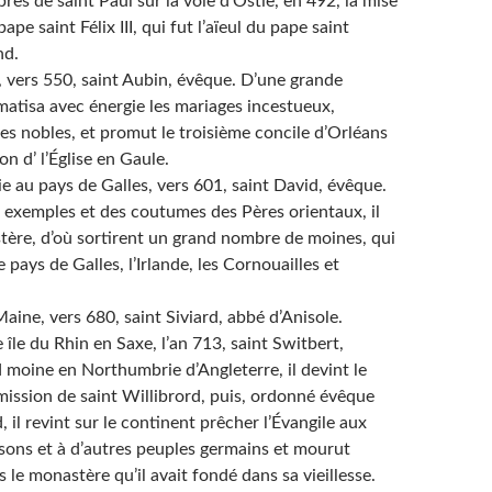
 de saint Paul sur la voie d’Ostie, en 492, la mise
pe saint Félix III, qui fut l’aïeul du pape saint
nd.
ers 550, saint Aubin, évêque. D’une grande
igmatisa avec énergie les mariages incestueux,
es nobles, et promut le troisième concile d’Orléans
on d’ l’Église en Gaule.
u pays de Galles, vers 601, saint David, évêque.
s exemples et des coutumes des Pères orientaux, il
ère, d’où sortirent un grand nombre de moines, qui
 pays de Galles, l’Irlande, les Cornouailles et
e, vers 680, saint Siviard, abbé d’Anisole.
 du Rhin en Saxe, l’an 713, saint Switbert,
 moine en Northumbrie d’Angleterre, il devint le
ssion de saint Willibrord, puis, ordonné évêque
, il revint sur le continent prêcher l’Évangile aux
isons et à d’autres peuples germains et mourut
le monastère qu’il avait fondé dans sa vieillesse.