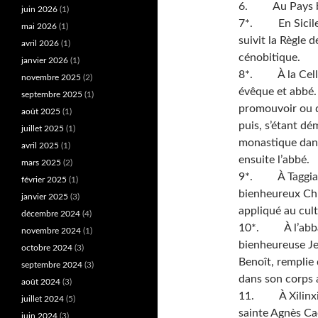
6. Au Pays basq
juin 2026
(1)
7*. En Sicile, 
mai 2026
(1)
suivit la Règle d
avril 2026
(1)
cénobitique.
janvier 2026
(1)
8*. À la Celle 
novembre 2025
(2)
évêque et abbé. 
septembre 2025
(1)
promouvoir ou d
août 2025
(1)
puis, s’étant dém
juillet 2025
(1)
monastique dans
avril 2025
(1)
ensuite l’abbé.
mars 2025
(2)
9*. À Taggia e
février 2025
(1)
bienheureux Chr
janvier 2025
(3)
appliqué au cult
décembre 2024
(4)
10*. À l’abbaye
novembre 2024
(1)
bienheureuse Je
octobre 2024
(3)
Benoît, remplie
septembre 2024
(3)
dans son corps 
août 2024
(3)
11. À Xilinxia
juillet 2024
(5)
sainte Agnès Ca
juin 2024
(3)