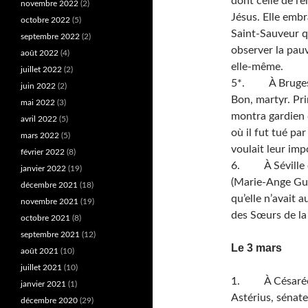
dont celle de l’
novembre 2022
(2)
Jésus. Elle embr
octobre 2022
(5)
Saint-Sauveur qu
septembre 2022
(2)
observer la pauv
août 2022
(4)
elle-même.
juillet 2022
(2)
5*. À Bruges en
juin 2022
(2)
Bon, martyr. Pr
mai 2022
(3)
montra gardien d
avril 2022
(5)
où il fut tué par
mars 2022
(5)
voulait leur imp
février 2022
(8)
6. À Séville en
janvier 2022
(19)
(Marie-Ange Guer
décembre 2021
(18)
qu’elle n’avait 
novembre 2021
(19)
des Sœurs de la
octobre 2021
(8)
septembre 2021
(12)
Le 3 mars
août 2021
(10)
juillet 2021
(10)
1. À Césarée de
janvier 2021
(1)
Astérius, sénate
décembre 2020
(29)