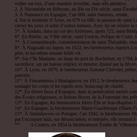
veiller sur eux, d’une manière invisible, mais très attentive.
2. À Nicomédie en Bithynie, au IIIe ou IVe siècle, saint Éleuthè
3. À Numance en Espagne, l’an 606, saint Saturius, ermite.
4. Sur le territoire d’Arras, en 679 ou 680, la passion de saint L
crever les yeux et subir d’autres tortures. Avec lui on vénère l
5*. À Andain, dans un col des Ardennes, après 725, saint Bérégi
6*. En Rhétie, au VIIIe siècle, saint Ursicin, évêque de Coire,
7*. À Constantinople, commémoraison de saint Théophile, moine.
8*. À Nagasaki au Japon, en 1622, les bienheureux martyrs Louis 
père, et lui-même ensuite brûlé vif.
9*. Sur l’île Madame, au large du port de Rochefort, en 1794, 
sacerdoce, sur un bateau négrier, et mourut, épuisé par la fièvre.
10*. À Lyon, en 1879, le bienheureux Antoine Chevrier, prêtre,
pauvres.
11*. À Fianarantsoa à Madagascer, en 1912, le bienheureux Jean
soulager les corps et les esprits avec beaucoup de charité.
12*. En divers lieux d’Espagne, dans la persécution menée contre 
des Écoles religieuses, et Isidore Bover, de la Fraternité des prê
13*. En Espagne, les bienheureux frères Élie et Jean-Baptiste C
14*. En Espagne, la bienheureuse Marie-Guadeloupe (Marie-Franç
15*. À Stanislawow en Pologne, l’an 1942, la bienheureuse Mar
par l’occupant nazi, sur dénonciation, et internée, elle mourut à
** A Castres, en 1854 la bienheureuse Émilie de Villeneuve f