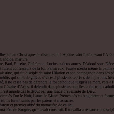
ion au Christ après le discours de l’Apôtre saint Paul devant l’Aréop
 Candide, martyre.
e, Paul, Eusèbe, Chérémon, Lucius et deux autres. D’abord sous Dèce, p
et furent confesseurs de la foi. Parmi eux, Fauste mérita même la palme 
tine, qui fut disciple de saint Hilarion et son compagnon dans ses pé
qui subit de graves sévices à plusieurs reprises de la part des hérétiqu
té, il ne cessa pas de défendre la foi catholique jusqu’à sa mort, vers 41
t Césaire d’Arles, il défendit dans plusieurs conciles la doctrine catho
l n’est appelé dès le début par une grâce prévenante de Dieu.
mmés l’un le Noir, l’autre le Blanc. Prêtres nés en Angleterre et formés 
t, ils furent saisis par les païens et massacrés.
dateur et premier abbé du monastère de ce lieu.
tère de Brogne, qu’il avait construit. Il travailla à restaurer la disci