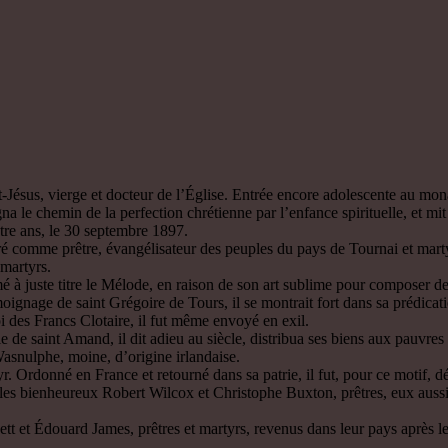
-Jésus, vierge et docteur de l’Église. Entrée encore adolescente au mon
igna le chemin de la perfection chrétienne par l’enfance spirituelle, et m
tre ans, le 30 septembre 1897.
ré comme prêtre, évangélisateur des peuples du pays de Tournai et mart
 martyrs.
 à juste titre le Mélode, en raison de son art sublime pour composer de
oignage de saint Grégoire de Tours, il se montrait fort dans sa prédica
oi des Francs Clotaire, il fut même envoyé en exil.
e saint Amand, il dit adieu au siècle, distribua ses biens aux pauvres et
asnulphe, moine, d’origine irlandaise.
r. Ordonné en France et retourné dans sa patrie, il fut, pour ce motif,
e les bienheureux Robert Wilcox et Christophe Buxton, prêtres, eux auss
 et Édouard James, prêtres et martyrs, revenus dans leur pays après le