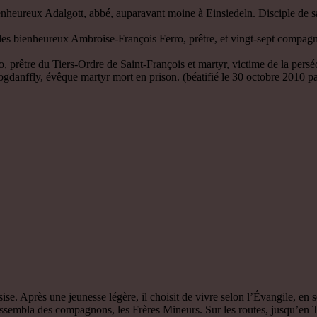
nheureux Adalgott, abbé, auparavant moine à Einsiedeln. Disciple de sain
 les bienheureux Ambroise-François Ferro, prêtre, et vingt-sept compagno
rêtre du Tiers-Ordre de Saint-François et martyr, victime de la persécu
nffly, évêque martyr mort en prison. (béatifié le 30 octobre 2010 p
e. Après une jeunesse légère, il choisit de vivre selon l’Évangile, en s
 rassembla des compagnons, les Frères Mineurs. Sur les routes, jusqu’en T