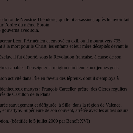
du roi de Neustrie Théodoric, qui le fit assassiner, après lui avoir fait
 sur l’ordre du même Ébroïn.
le gouverna avec soin.
pereur Léon l’Arménien et envoyé en exil, où il mourut vers 795.
à la mort pour le Christ, les enfants et leur mère décapités devant le
lay, il fut déporté, sous la Révolution française, à cause de son
res capables d’enseigner la religion chrétienne aux jeunes gens
 activité dans l’île en faveur des lépreux, dont il s’employa à
bienheureux martyrs : François Carceller, prêtre, des Clercs réguliers
près de Castillon de la Plana
rée sauvagement et défigurée, à Silla, dans la région de Valence.
t martyre. Supérieure de son couvent, arrêtée avec les autres sœurs
. (béatifiée le 5 juillet 2009 par Benoît XVI)