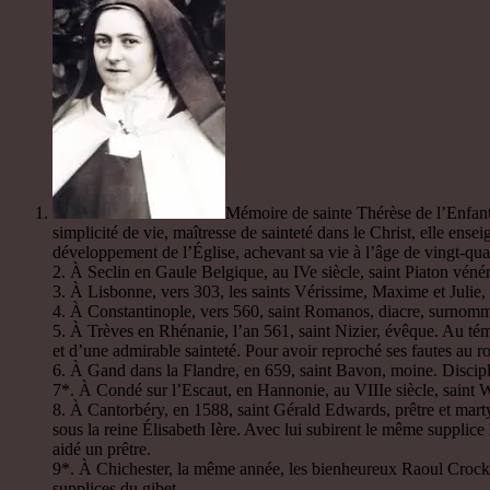
Mémoire de sainte Thérèse de l’Enfant
simplicité de vie, maîtresse de sainteté dans le Christ, elle ense
développement de l’Église, achevant sa vie à l’âge de vingt-qua
2. À Seclin en Gaule Belgique, au IVe siècle, saint Piaton véné
3. À Lisbonne, vers 303, les saints Vérissime, Maxime et Julie,
4. À Constantinople, vers 560, saint Romanos, diacre, surnommé
5. À Trèves en Rhénanie, l’an 561, saint Nizier, évêque. Au tém
et d’une admirable sainteté. Pour avoir reproché ses fautes au r
6. À Gand dans la Flandre, en 659, saint Bavon, moine. Disciple d
7*. À Condé sur l’Escaut, en Hannonie, au VIIIe siècle, saint W
8. À Cantorbéry, en 1588, saint Gérald Edwards, prêtre et marty
sous la reine Élisabeth Ière. Avec lui subirent le même supplic
aidé un prêtre.
9*. À Chichester, la même année, les bienheureux Raoul Crockett
supplices du gibet.