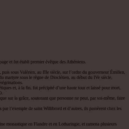
age et fut établi premier évêque des Athéniens.
uis sous Valérien, au IIIe siècle, sur l’ordre du gouverneur Émilien,
du martyre sous le règne de Dioclétien, au début du IVe siècle.
régrinations.
es et, à la fin, fut précipité d’une haute tour et laissé pour mort,
0.
lique sur la grâce, soutenant que personne ne peut, par soi-même, faire
par l’exemple de saint Willibrord et d’autres, ils passèrent chez les
pline monastique en Flandre et en Lotharingie, et ramena plusieurs