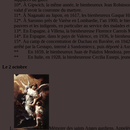
10*. À Gipwich, la même année, le bienheureux Jean Robinson, prê
valut d’avoir la couronne du martyre.
11*. À Nagasaki au Japon, en 1617, les bienheureux Gaspar Hikoj
12*. À Saronno près de Varèse en Lombardie, l’an 1900, le bienh
pauvres et les indigents, en particulier au service des malades et
13*. En Espagne, à Villena, la bienheureuse Florence Caerols Ma
14*. En Espagne, dans le pays de Valence, en 1936, le bienheur
15*. Au camp de concentration de Dachau en Bavière, en 1942, 
arrêté par la Gestapo, interné à Sandomiercz, puis déporté à Au
** En 1659, le bienheureux Juan de Palafox Mendoza, premie
** En Italie, en 1928, la bienheureuse Cecilia Eusepi, jeune 
Le 2 octobre
Mémoire des saints Anges gardiens. Appelés d