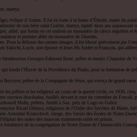
re, martyr.
éger, évêque d’Autun. Il fut en butte à la haine d’Ébroïn, maire du palais 
a mémoire de son frère saint Guérin, martyr, lapidé deux ans auparavant
se, abbé, qui fonda en cet endroit un monastère de clercs réguliers et 
 fondateur et premier abbé du monastère de Disentis.
 Pour la défense des saintes images, il fut blessé grièvement par l’em
Yakichi, Lucie, son épouse et leurs fils André et François, qui allèrent 
le bienheureux Georges-Edmond René, prêtre et martyr. Chanoine de Véze
 qui fonda l’Œuvre de la Providence du Prado, pour la formation de prêt
 Beyzym, prêtre de la Compagnie de Jésus, qui exerça de grand cœur son
les prêtres et les religieux au cours de la guerre civile, en 1936, cinq 
tres ouvriers diocésains, fusillés devant le mur du cimetière de Forcall, 
arbonell Molla, prêtres, fusillé à Sax, près de Lugo en Galice
oise Ricart Olmos), religieuse de l’Ordre des Servites de Marie, tortu
ie-Antonine Kratochwil, vierge, des Sœurs des écoles de Notre-Dame, e
 l’hôpital des suites des mauvais traitements subis en prison.
ondatrice de la congrégation de Notre Dame de l’Immaculée Conception