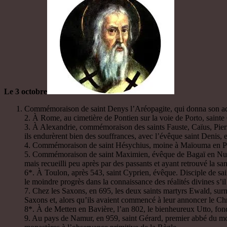
Le 3 octobre
Commémoraison de saint Denys l’Aréopagite, qui donna son adhés
2. À Rome, au cimetière de Pontien sur la voie de Porto, sainte
3. À Alexandrie, commémoraison des saints Fauste, Caïus, Pierr
ils endurèrent bien des souffrances, avec l’évêque saint Denis, 
4. Commémoraison de saint Hésychius, moine à Maïouma en Pales
5. Commémoraison de saint Maximien, évêque de Bagaï en Numidie, 
mais recueilli peu après par des passants et ayant retrouvé la san
6*. À Toulon, après 543, saint Cyprien, évêque. Disciple de sain
le moindre progrès dans la connaissance des réalités divines s’i
7. Chez les Saxons, en 695, les deux saints martyrs Ewald, surno
Saxons et, alors qu’ils avaient commencé à leur annoncer le Chris
8*. À de Metten en Bavière, l’an 802, le bienheureux Utto, fon
9. Au pays de Namur, en 959, saint Gérard, premier abbé du monas