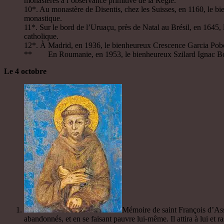
monastères à l’observance primitive de la Règle.
10*. Au monastère de Disentis, chez les Suisses, en 1160, le bie
monastique.
11*. Sur le bord de l’Uruaçu, près de Natal au Brésil, en 1645,
catholique.
12*. À Madrid, en 1936, le bienheureux Crescence Garcia Pobo, p
** En Roumanie, en 1953, le bienheureux Szilard Ignac Bogda
Le 4 octobre
Mémoire de saint François d’Assis
abandonnés, et en se faisant pauvre lui-même. Il attira à lui et