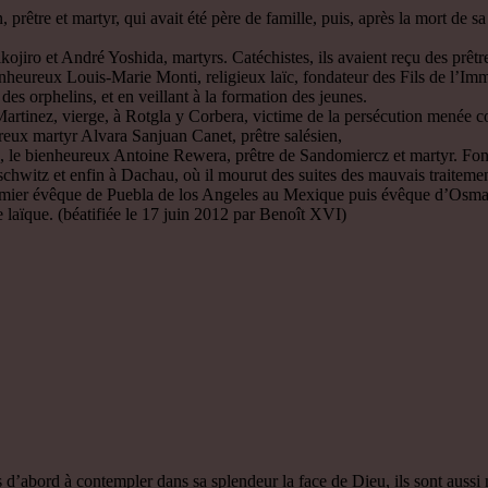
tre et martyr, qui avait été père de famille, puis, après la mort de sa 
iro et André Yoshida, martyrs. Catéchistes, ils avaient reçu des prêtres
eureux Louis-Marie Monti, religieux laïc, fondateur des Fils de l’Immac
 des orphelins, et en veillant à la formation des jeunes.
rtinez, vierge, à Rotgla y Corbera, victime de la persécution menée cont
eux martyr Alvara Sanjuan Canet, prêtre salésien,
le bienheureux Antoine Rewera, prêtre de Sandomiercz et martyr. Fondat
schwitz et enfin à Dachau, où il mourut des suites des mauvais traitemen
r évêque de Puebla de los Angeles au Mexique puis évêque d’Osma en
laïque. (béatifiée le 17 juin 2012 par Benoît XVI)
’abord à contempler dans sa splendeur la face de Dieu, ils sont aussi m