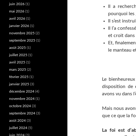
juin 2026
(1)
Il a recherc
mai 2026
(1)
pourquoi les g
avril 2026
(1)
Il s’est instru
janvier 2026
(1)
Il l’a confes
novembre 2025
(2)
et croit dans
septembre 2025
(1)
Et, finalemen
août 2025
(1)
le manteau e
juillet 2025
(1)
avril 2025
(1)
mars 2025
(2)
février 2025
(1)
Le bienheureux
janvier 2025
(3)
disposition de 
décembre 2024
(4)
avons vu dans l’
novembre 2024
(1)
octobre 2024
(3)
Mais nous avons 
septembre 2024
(3)
que ce que la fo
août 2024
(3)
juillet 2024
(5)
La foi est d’
juin 2024
(3)