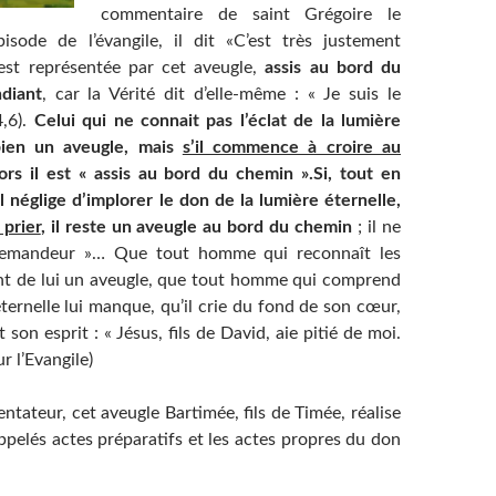
commentaire de saint Grégoire le
isode de l’évangile, il dit «C’est très justement
 est représentée par cet aveugle,
assis au bord du
diant
, car la Vérité dit d’elle-même : « Je suis le
4,6).
Celui qui ne connait pas l’éclat de la lumière
bien un aveugle, mais
s’il commence à croire au
ors il est « assis au bord du chemin ».Si, tout en
il néglige d’implorer le don de la lumière éternelle,
 prier
, il reste un aveugle au bord du chemin
; il ne
 demandeur »… Que tout homme qui reconnaît les
nt de lui un aveugle, que tout homme qui comprend
ternelle lui manque, qu’il crie du fond de son cœur,
t son esprit : « Jésus, fils de David, aie pitié de moi.
r l’Evangile)
tateur, cet aveugle Bartimée, fils de Timée, réalise
ppelés actes préparatifs et les actes propres du don