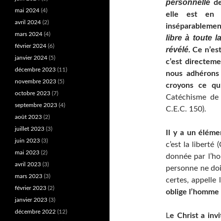
personnelle
de
mai 2024
(4)
elle est en
avril 2024
(2)
inséparable
mars 2024
(4)
libre à toute 
février 2024
(6)
révélé.
Ce n’est
janvier 2024
(5)
c’est directem
décembre 2023
(11)
nous adhérons 
novembre 2023
(5)
croyons ce qu’
octobre 2023
(7)
Catéchisme de 
septembre 2023
(4)
C.E.C. 150).
août 2023
(2)
juillet 2023
(3)
Il y a un éléme
juin 2023
(3)
c’est la liberté
mai 2023
(2)
donnée par l’h
avril 2023
(3)
personne ne doit
mars 2023
(3)
certes, appelle 
février 2023
(2)
oblige l’homme e
janvier 2023
(3)
décembre 2022
(12)
L
e Christ a invi