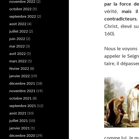
novembre 2022
(2)
par la force d
octobre 2022
(5)
vérité,
mais i
septembre 2022
(2)
contradicteurs
août 2022
(4)
Christ, élevé su
juillet 2022
(2)
160).
juin 2022
(2)
mai 2022
(3)
Nous le voyons 
avril 2022
(5)
appeler le Seign
mars 2022
(5)
taire, il dépasse
février 2022
(8)
janvier 2022
(19)
décembre 2021
(18)
novembre 2021
(19)
octobre 2021
(8)
septembre 2021
(12)
août 2021
(10)
juillet 2021
(10)
janvier 2021
(1)
décembre 2020
(29)
comme lui, le ma