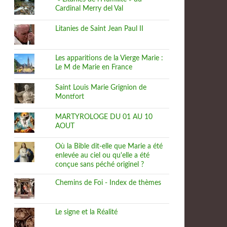
Cardinal Merry del Val
Litanies de Saint Jean Paul II
Les apparitions de la Vierge Marie :
Le M de Marie en France
Saint Louis Marie Grignion de
Montfort
MARTYROLOGE DU 01 AU 10
AOUT
Où la Bible dit-elle que Marie a été
enlevée au ciel ou qu'elle a été
conçue sans péché originel ?
Chemins de Foi - Index de thèmes
Le signe et la Réalité