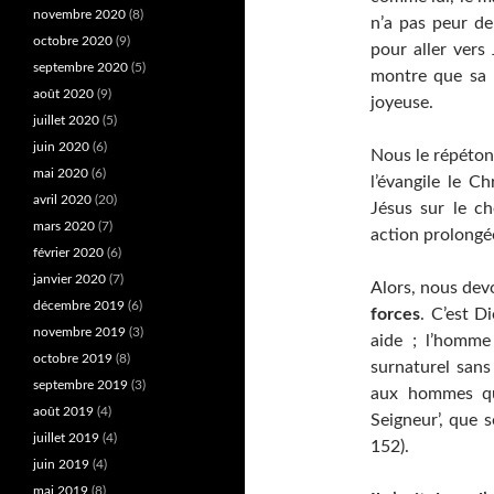
novembre 2020
(8)
n’a pas peur de
octobre 2020
(9)
pour aller vers 
septembre 2020
(5)
montre que sa 
août 2020
(9)
joyeuse.
juillet 2020
(5)
juin 2020
(6)
Nous le répéton
mai 2020
(6)
l’évangile le C
avril 2020
(20)
Jésus sur le ch
mars 2020
(7)
action prolongé
février 2020
(6)
janvier 2020
(7)
Alors, nous devo
décembre 2019
(6)
forces
. C’est D
novembre 2019
(3)
aide ; l’homme
octobre 2019
(8)
surnaturel sans 
septembre 2019
(3)
aux hommes qui
août 2019
(4)
Seigneur’, que s
juillet 2019
(4)
152).
juin 2019
(4)
mai 2019
(8)