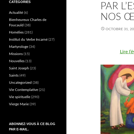
CATÉGORIES
PAR L’
Actualité
(6)
NOS Œ
Bienheureux Charles de
Foucauld
(38)
OCTOBRE 31, 2
Homélies
(281)
Institut du Verbe Incarné
(27)
Martyrologe
(34)
Lire l
Missions
(15)
Nouvelles
(13)
Saint Joseph
(23)
Saints
(49)
Uncategorized
(38)
Vie Contemplative
(21)
Vie spirituelle
(290)
Vierge Marie
(39)
ABONNEZ-VOUS À CE BLOG
PAR E-MAIL.