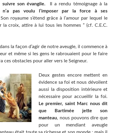
e suivre son évangile.
Il a rendu témoignage à la
l n’a pas voulu l’imposer par la force à ses
.
Son royaume s’étend grâce à l’amour par lequel le
r la croix, attire à lui tous les hommes ” (cf. C.E.C.
dans la façon d’agir de notre aveugle, il commence à
eur et même si les gens le rabrouaient pour le faire
ra ces obstacles pour aller vers le Seigneur.
Deux gestes encore mettent en
évidence sa foi et nous dévoilent
aussi la disposition intérieure et
nécessaire pour accueillir la foi.
Le premier, saint Marc nous dit
que Bartimée jette son
manteau
, nous pouvons dire que
pour un mendiant aveugle
nteau était toute sa richesse et son monde ; mais il