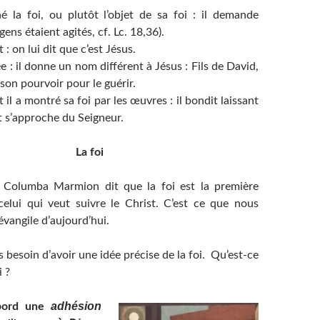
hé la foi, ou plutôt l’objet de sa foi : il demande
ens étaient agités, cf. Lc. 18,36).
it : on lui dit que c’est Jésus.
sée : il donne un nom différent à Jésus : Fils de David,
 son pourvoir pour le guérir.
t il a montré sa foi par les œuvres : il bondit laissant
t s’approche du Seigneur.
La foi
 Columba Marmion dit que la foi est la première
celui qui veut suivre le Christ. C’est ce que nous
évangile d’aujourd’hui.
besoin d’avoir une idée précise de la foi. Qu’est-ce
i ?
adhésion
abord une