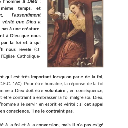
à Dieu
 l’homme
;
 même temps, et
l’assentiment
ment,
la vérité que Dieu a
 pas à une créature,
ent à Dieu que nous
par la foi et à qui
Il nous révèle
(cf.
l’Eglise Catholique-
nt qui est très important lorsqu’on parle de la foi
,
 (C.E.C. 160). Pour être humaine, la réponse de la foi
omme à Dieu doit être
volontaire
; en conséquence,
 être contraint à embrasser la foi malgré soi. Dieu,
l’homme à le servir en esprit et vérité ;
si cet appel
n conscience, il ne le contraint pas.
té à la foi et à la conversion, mais Il n’a pas exigé