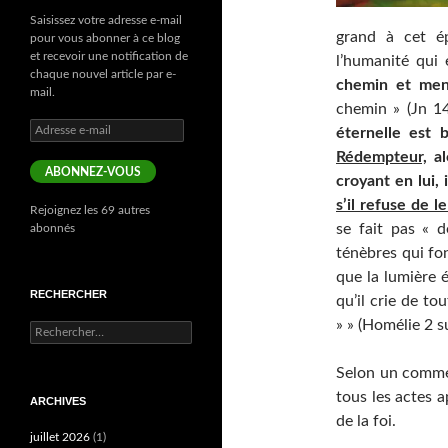
Saisissez votre adresse e-mail
grand à cet ép
pour vous abonner à ce blog
et recevoir une notification de
l’humanité qui
chaque nouvel article par e-
chemin et men
mail.
chemin » (Jn 1
Adresse
éternelle est 
e-
Rédempteur,
al
mail
ABONNEZ-VOUS
croyant en lui, 
s’il refuse de le
Rejoignez les 69 autres
se fait pas «
abonnés
ténèbres qui fo
que la lumière é
RECHERCHER
qu’il crie de tou
» » (Homélie 2 su
Rechercher :
Selon un commen
tous les actes a
ARCHIVES
de la foi.
juillet 2026
(1)