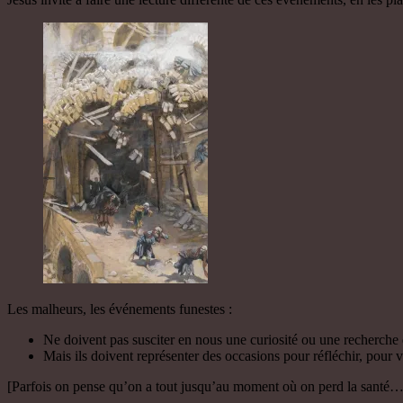
Les malheurs, les événements funestes :
Ne doivent pas susciter en nous une curiosité ou une recherche
Mais ils doivent représenter des occasions pour réfléchir, pour 
[Parfois on pense qu’on a tout jusqu’au moment où on perd la santé… l’