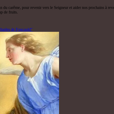
 du carême, pour revenir vers le Seigneur et aider nos prochains à rev
p de fruits.
harles de Foucauld"