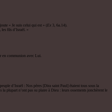
oute « Je suis celui qui est » (
Ex
3, 6a.14).
es fils d’Israël. »
trer en communion avec Lui.
uple d’Israël : Nos pères [Dira saint Paul] étaient tous sous la
la plupart n’ont pas su plaire à Dieu : leurs ossements jonchèrent le