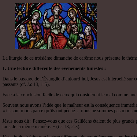
La liturgie de ce troisième dimanche de carême nous présente le thèm
1. Une lecture différente des événements funestes :
Dans le passage de l’Évangile d’aujourd’hui, Jésus est interpellé sur ce
passants (cf.
Lc
13, 1-5).
Face à la conclusion facile de ceux qui considèrent le mal comme une p
Souvent nous avons l’idée que le malheur est la conséquence immédiate 
« ils sont morts parce qu’ils ont péché… nous ne sommes pas morts
Jésus nous dit : Pensez-vous que ces Galiléens étaient de plus grands p
tous de la même manière. » (
Lc
13, 2-3).
Jésus invite à faire une lecture différente de ces événements, en les pl