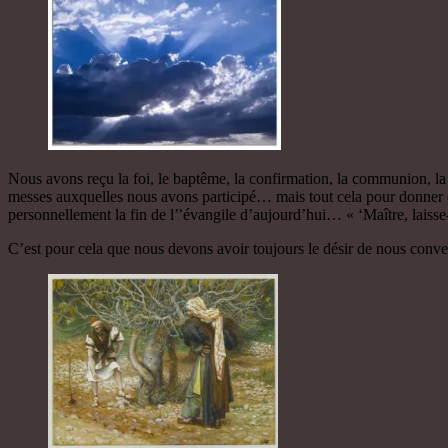
Nous avons reçu la foi, le baptême, la confirmation, la communion, la 
messes auxquelles nous avons participé… mais tout cela pour donner 
personnellement la fin de l’’évangile d’aujourd’hui… « ‘Maître, laisse-
C’est pour cela que nous devons avoir toujours le désir de nous conver