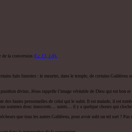
e de la conversion
(Lc 13, 1-9).
rtains faits funestes : le meurtre, dans le temple, de certains Galiléens 
unition divine, Jésus rappelle l’image véritable de Dieu qui est bon et 
des fautes personnelles de celui qui le subit. Il est malade, il est tom
 nous sommes donc innocents… saints… il y a quelque choses qui cloc
écheurs que tous les autres Galiléens, pour avoir subi un tel sort ? Pas d
açant dans la perspective de la conversion.