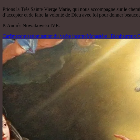
Prions la Très Sainte Vierge Marie, qui nous accompagne sur le chemin
d’accepter et de faire la volonté de Dieu avec foi pour donner beaucou
P. Andrés Nowakowski IVE.
Carême
conversion
institut du verbe incarne
Monastère "Bienheureux C