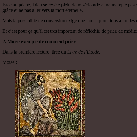
Face au péché, Dieu se révèle plein de miséricorde et ne manque pas d’
grâce et ne pas aller vers la mort éternelle.
Mais la possibilité de conversion exige que nous apprenions à lire les 
Et c’est pour ça qu’il est très important de réfléchir, de prier, de mé
2. Moïse exemple de comme
nt
prier.
Dans la première lecture, tirée du
Livre de l’Exode.
Moïse :