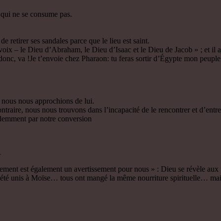
 qui ne se consume pas.
 retirer ses sandales parce que le lieu est saint.
a voix – le Dieu d’Abraham, le Dieu d’Isaac et le Dieu de Jacob » ; et il aj
onc, va !Je t’envoie chez Pharaon: tu feras sortir d’Égypte mon peuple, l
e nous nous approchions de lui.
ntraire, nous nous trouvons dans l’incapacité de le rencontrer et d’en
idemment par notre conversion
.
ement est également un avertissement pour nous » : Dieu se révèle aux pe
 été unis à Moïse… tous ont mangé la même nourriture spirituelle… mais 