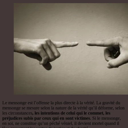
Le mensonge est l’offense la plus directe à la vérité. La gravité du
mensonge se mesure selon la nature de la vérité qu’il déforme, selon
les circonstances
, les intentions de celui qui le commet, les
préjudices subis par ceux qui en sont victimes
. Si le mensonge,
en soi, ne constitue qu’un péché véniel, il devient mortel quand il