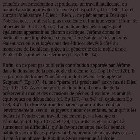
toutefois avec modération et prudence, un travail intellectuel ou
manuel assidu pour éviter l’oisiveté (cf. Epp 125, 11 et 130, 15), et
surtout l’obéissance à Dieu: “Rien… ne plaît autant à Dieu que
l’obéissance…, qui est la plus excellente et l’unique vertu” (Hom. de
oboedientia: CCL 78,552). La pratique des pèlerinages peut
également appartenir au chemin ascétique. Jérôme donna en
particulier une impulsion à ceux en Terre Sainte, où les pèlerins
étaient accueillis et logés dans des édifices élevés à côté du
monastère de Bethléem, grâce à la générosité de la noble dame
Paule, fille spirituelle de Jérôme (cf. Ep 108, 14).
Enfin, on ne peut pas oublier la contribution apportée par Jérôme
dans le domaine de la pédagogie chrétienne (cf. Epp 107 et 128). Il
se propose de former “une âme qui doit devenir le temple du
Seigneur” (Ep 107, 4), une “pierre très précieuse” aux yeux de Dieu
(Ep 107, 13). Avec une profonde intuition, il conseille de la
préserver du mal et des occasions de pécher, d’exclure les amitiés
équivoques ou débauchées (cf. Ep 107, 4 et 8-9; cf. également Ep
128, 3-4). Il exhorte surtout les parents pour qu’ils créent un
environnement serein et joyeux autour des enfants, pour qu’ils les
incitent à l’étude et au travail, également par la louange et
l’émulation (cf. Epp 107, 4 et 128, 1), qu’ils les encouragent à
surmonter les difficultés, qu’ils favorisent entre eux les bonnes
habitudes et qu’ils les préservent d’en prendre de mauvaises car – et
il cite là une phrase de Publilius Syrus entendue à l’école –