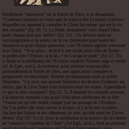
Réellement “amoureux” de la Parole de Dieu, il se demandait:
“Comment pourrait-on vivre sans la science des Ecritures, à travers
lesquelles on apprend à connaître le Christ lui-même, qui est la vie
des croyants” (Ep 30, 7). La Bible, instrument “avec lequel Dieu
parle chaque jour aux fidèles” (Ep 133, 13), devient ainsi un
encouragement et la source de la vie chrétienne pour toutes les
situations et pour chaque personne. Lire l’Ecriture signifie converser
avec Dieu: “Si tu pries – écrit-il à une noble jeune fille de Rome -,
tu parles avec l’Epoux; si tu lis, c’est Lui qui te parle” (Ep 22, 25).
L’étude et la méditation de l’Ecriture rendent l’homme sage et serein
(cf. In Eph., prol.). Assurément, pour pénétrer toujours plus
profondément la Parole de Dieu, une application constante et
progressive est nécessaire. Jérôme recommandait ainsi au prêtre
Népotien: “Lis avec une grande fréquence les divines Ecritures; ou
mieux, que le Livre Saint reste toujours entre tes mains. Apprends-là
ce que tu dois enseigner” (Ep 52, 7). Il donnait les conseils suivants
à la matrone romaine Leta pour l’éducation chrétienne de sa fille:
“Assure-toi qu’elle étudie chaque jour un passage de l’Ecriture…
Qu’à la prière elle fasse suivre la lecture, et à la lecture la prière…
Au lieu des bijoux et des vêtements de soie, qu’elle aime les Livres
divins” (Ep 107, 9.12). Avec la méditation et la science des Ecritures
se “conserve l’équilibre de l’âme” (Ad Eph., prol.). Seul un profond
esprit de prière et l’assistance de l’Esprit Saint peuvent nous