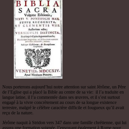
Nous porterons aujourd’hui notre attention sur saint Jérôme, un Père
de l’Eglise qui a placé la Bible au centre de sa vie: il l’a traduite en
langue latine, il l’a commentée dans ses œuvres, et il s’est surtout
engagé à la vivre concrètement au cours de sa longue existence
terrestre, malgré le célèbre caractère difficile et fougueux qu’il avait
reçu de la nature.
Jérôme naquit à Stridon vers 347 dans une famille chrétienne, qui lui
assura une formation soignée, l’envoyant également à Rome pour