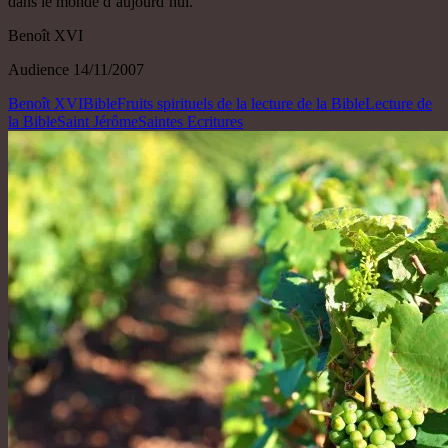
dans le monde d’aujourd’hui.
Benoît XVI
Audience 14/11/2007
Benoît XVI
Bible
Fruits spirituels de la lecture de la Bible
Lecture de
la Bible
Saint Jérôme
Saintes Ecritures