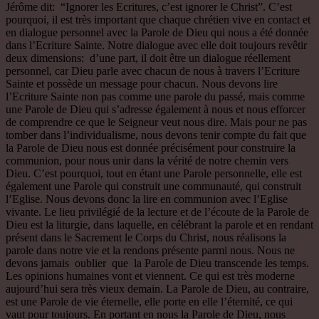
Jérôme dit: “Ignorer les Ecritures, c’est ignorer le Christ”. C’est
pourquoi, il est très important que chaque chrétien vive en contact et
en dialogue personnel avec la Parole de Dieu qui nous a été donnée
dans l’Ecriture Sainte. Notre dialogue avec elle doit toujours revêtir
deux dimensions: d’une part, il doit être un dialogue réellement
personnel, car Dieu parle avec chacun de nous à travers l’Ecriture
Sainte et possède un message pour chacun. Nous devons lire
l’Ecriture Sainte non pas comme une parole du passé, mais comme
une Parole de Dieu qui s’adresse également à nous et nous efforcer
de comprendre ce que le Seigneur veut nous dire. Mais pour ne pas
tomber dans l’individualisme, nous devons tenir compte du fait que
la Parole de Dieu nous est donnée précisément pour construire la
communion, pour nous unir dans la vérité de notre chemin vers
Dieu. C’est pourquoi, tout en étant une Parole personnelle, elle est
également une Parole qui construit une communauté, qui construit
l’Eglise. Nous devons donc la lire en communion avec l’Eglise
vivante. Le lieu privilégié de la lecture et de l’écoute de la Parole de
Dieu est la liturgie, dans laquelle, en célébrant la parole et en rendant
présent dans le Sacrement le Corps du Christ, nous réalisons la
parole dans notre vie et la rendons présente parmi nous. Nous ne
devons jamais oublier que la Parole de Dieu transcende les temps.
Les opinions humaines vont et viennent. Ce qui est très moderne
aujourd’hui sera très vieux demain. La Parole de Dieu, au contraire,
est une Parole de vie éternelle, elle porte en elle l’éternité, ce qui
vaut pour toujours. En portant en nous la Parole de Dieu, nous