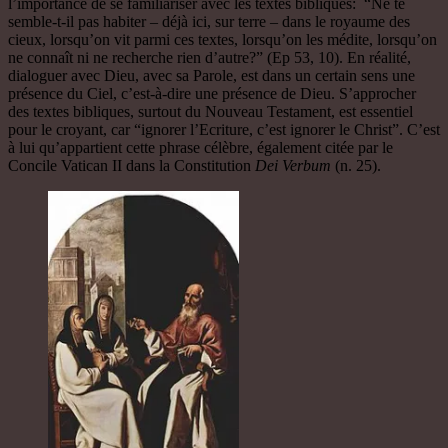
l’importance de se familiariser avec les textes bibliques: “Ne te
semble-t-il pas habiter – déjà ici, sur terre – dans le royaume des
cieux, lorsqu’on vit parmi ces textes, lorsqu’on les médite, lorsqu’on
ne connaît ni ne recherche rien d’autre?” (Ep 53, 10). En réalité,
dialoguer avec Dieu, avec sa Parole, est dans un certain sens une
présence du Ciel, c’est-à-dire une présence de Dieu. S’approcher
des textes bibliques, surtout du Nouveau Testament, est essentiel
pour le croyant, car “ignorer l’Ecriture, c’est ignorer le Christ”. C’est
à lui qu’appartient cette phrase célèbre, également citée par le
Concile Vatican II dans la Constitution
Dei Verbum
(n. 25).