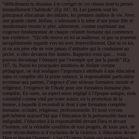
“difficilement tu réussiras à te corriger de ces choses dont tu prends
tranquillement l’habitude” (Ep 107, 8). Les parents sont les
principaux éducateurs des enfants, les premiers maîtres de vie. Avec
une grande clarté, Jérôme, s’adressant à la mère d’une jeune fille et
mentionnant ensuite le père, admoneste, comme exprimant une
exigence fondamentale de chaque créature humaine qui commence
son existence: “Qu’elle trouve en toi sa maîtresse, et que sa jeunesse
inexpérimentée regarde vers toi avec émerveillement. Que ni en toi,
ni en son père elle ne voie jamais d’attitudes qui la conduisent au
péché, si elles devaient être imitées. Rappelez-vous que… vous
pouvez davantage l’éduquer par l’exemple que par la parole” (Ep
107, 9). Parmi les principales intuitions de Jérôme comme
pédagogue, on doit souligner l’importance attribuée à une éducation
saine et complète dès la prime enfance, la responsabilité particulière
reconnue aux parents, l’urgence d’une sérieuse formation morale et
religieuse, l’exigence de l’étude pour une formation humaine plus
complète. En outre, un aspect assez négligé à l’époque antique, mais
considéré comme vital par notre auteur, est la promotion de la
femme, à laquelle il reconnaît le droit à une formation complète:
humaine, scolaire, religieuse, professionnelle. Et nous voyons
précisément aujourd’hui que l’éducation de la personnalité dans son
intégralité, l’éducation à la responsabilité devant Dieu et devant
l’homme, est la véritable condition de tout progrès, de toute paix, de
toute réconciliation et d’exclusion de la violence. L’éducation devant
Dieu et devant l’homme: c’est l’Ecriture Sainte qui nous indique la