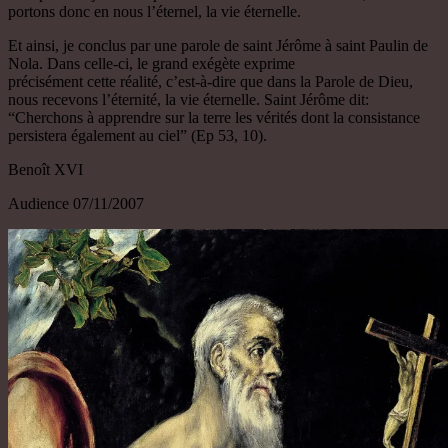
portons donc en nous l’éternel, la vie éternelle.
Et ainsi, je conclus par une parole de saint Jérôme à saint Paulin de
Nola. Dans celle-ci, le grand exégète exprime
précisément cette réalité, c’est-à-dire que dans la Parole de Dieu,
nous recevons l’éternité, la vie éternelle. Saint Jérôme dit:
“Cherchons à apprendre sur la terre les vérités dont la consistance
persistera également au ciel” (Ep 53, 10).
Benoît XVI
Audience 07/11/2007