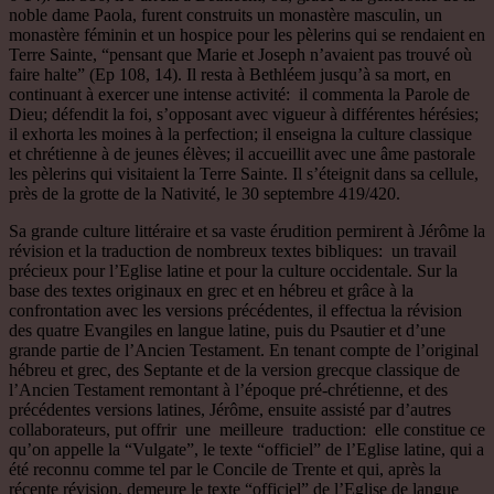
noble dame Paola, furent construits un monastère masculin, un
monastère féminin et un hospice pour les pèlerins qui se rendaient en
Terre Sainte, “pensant que Marie et Joseph n’avaient pas trouvé où
faire halte” (Ep 108, 14). Il resta à Bethléem jusqu’à sa mort, en
continuant à exercer une intense activité: il commenta la Parole de
Dieu; défendit la foi, s’opposant avec vigueur à différentes hérésies;
il exhorta les moines à la perfection; il enseigna la culture classique
et chrétienne à de jeunes élèves; il accueillit avec une âme pastorale
les pèlerins qui visitaient la Terre Sainte. Il s’éteignit dans sa cellule,
près de la grotte de la Nativité, le 30 septembre 419/420.
Sa grande culture littéraire et sa vaste érudition permirent à Jérôme la
révision et la traduction de nombreux textes bibliques: un travail
précieux pour l’Eglise latine et pour la culture occidentale. Sur la
base des textes originaux en grec et en hébreu et grâce à la
confrontation avec les versions précédentes, il effectua la révision
des quatre Evangiles en langue latine, puis du Psautier et d’une
grande partie de l’Ancien Testament. En tenant compte de l’original
hébreu et grec, des Septante et de la version grecque classique de
l’Ancien Testament remontant à l’époque pré-chrétienne, et des
précédentes versions latines, Jérôme, ensuite assisté par d’autres
collaborateurs, put offrir une meilleure traduction: elle constitue ce
qu’on appelle la “Vulgate”, le texte “officiel” de l’Eglise latine, qui a
été reconnu comme tel par le Concile de Trente et qui, après la
récente révision, demeure le texte “officiel” de l’Eglise de langue