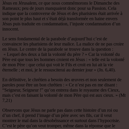
Jésus en Jérusalem, ce que nous commémorons le Dimanche des
Rameaux; peu de jours manquaient donc pour sa Passion. Cela
indique que la controverse de Jésus et des pharisiens était arrivée à
son point le plus haut et s’était déjà transformée en haine envers
Jésus puis traduite en condamnation, l’injuste condamnation d’un
innocent.
Le sens fondamental de la parabole d’aujourd’hui c’est de
convaincre les pharisiens de leur malice. La malice de ne pas croire
en Jésus. Le centre de la parabole se trouve dans la question :
« Lequel des deux a fait la volonté du père ? » Car la volonté du
Père est que tous les hommes croient en Jésus : « telle est la volonté
de mon Père : que celui qui voit le Fils et croit en lui ait la vie
éternelle ; et moi, je le ressusciterai au dernier jour » (Jn. 6,40).
En définitive, le chrétien a besoin des œuvres et non seulement de
paroles pour être un bon chrétien : « Ce n’est pas en me disant :
“Seigneur, Seigneur !” qu’on entrera dans le royaume des Cieux,
mais c’est en faisant la volonté de mon Père qui est aux cieux. » (Mt
7,21)
Observons que Jésus ne parle pas dans cette histoire d’un roi ou
d’un chef, il prend l’image d’un père avec ses fils, car il veut
montrer le mal dans la désobéissance et surtout dans l’hypocrisie.
C’est le père qu’on veut tromper, même dans la réponse que le