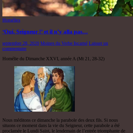
Homélies
‘Oui, Seigneur !’ et il n’y alla pas…
septembre 28, 2020
Moines du Verbe Incarné
Laisser un
commentaire
Homélie du Dimanche XXVI, année A (Mt 21, 28-32)
Nous méditons ce dimanche la parabole des deux fils. Si nous
situons ce moment dans la vie du Seigneur, cette parabole a été
proclamée le Lundi Saint, le lendemain de l’entrée triomphante de