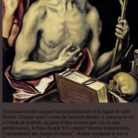
Nous poursuivons aujourd’hui la présentation de la figure de saint
Jérôme. Comme nous l’avons dit mercredi dernier, il consacra sa vie
à l’étude de la Bible, au point d’être reconnu par l’un de mes
prédécesseurs, le Pape Benoît XV, comme “docteur éminent dans
l’interprétation des Saintes Ecritures”. Jérôme soulignait la joie et