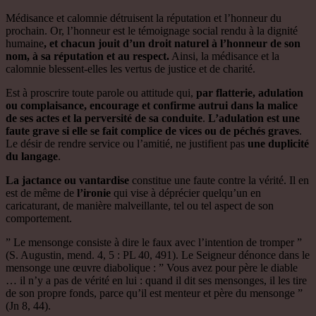
Médisance et calomnie détruisent la réputation et l’honneur du
prochain. Or, l’honneur est le témoignage social rendu à la dignité
humaine
, et chacun jouit d’un droit naturel à l’honneur de son
nom, à sa réputation et au respect.
Ainsi, la médisance et la
calomnie blessent-elles les vertus de justice et de charité.
Est à proscrire toute parole ou attitude qui,
par flatterie, adulation
ou complaisance, encourage et confirme autrui dans la malice
de ses actes et la perversité de sa conduite
.
L’adulation est une
faute grave si elle se fait complice de vices ou de péchés graves
.
Le désir de rendre service ou l’amitié, ne justifient pas
une duplicité
du langage
.
La jactance ou vantardise
constitue une faute contre la vérité. Il en
est de même de
l’ironie
qui vise à déprécier quelqu’un en
caricaturant, de manière malveillante, tel ou tel aspect de son
comportement.
” Le mensonge consiste à dire le faux avec l’intention de tromper ”
(S. Augustin, mend. 4, 5 : PL 40, 491). Le Seigneur dénonce dans le
mensonge une œuvre diabolique : ” Vous avez pour père le diable
… il n’y a pas de vérité en lui : quand il dit ses mensonges, il les tire
de son propre fonds, parce qu’il est menteur et père du mensonge ”
(Jn 8, 44).