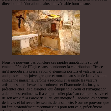
direction de l’éducation et ainsi, du véritable humanisme.
Nous ne pouvons pas conclure ces rapides annotations sur cet
éminent Père de l’Eglise sans mentionner la contribution efficace
qu’il apporta à la préservation d’éléments positifs et valables des
antiques cultures juive, grecque et romaine au sein de la civilisation
chrétienne naissante. Jérôme a reconnu et assimilé les valeurs
artistiques, la richesse des sentiments et l’harmonie des images
présentes chez les classiques, qui éduquent le cœur et l’imagination
à de nobles sentiments. Il a en particulier placé au centre de sa vie et
de son activité la Parole de Dieu, qui indique à l’homme les chemins
de la vie, et lui révèle les secrets de la sainteté. Nous ne pouvons que
lui être profondément reconnaissants pour tout cela, précisément