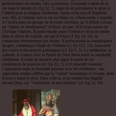
perfectionner ses études. Dès sa jeunesse, il ressentit l’attrait de la
vie dans le monde (cf. Ep 22, 7), mais en lui prévalurent le désir et
l’intérêt pour la religion chrétienne. Après avoir reçu le Baptême
vers 366, il s’orienta vers la vie ascétique et, s’étant rendu à Aquilée,
il s’inséra dans un groupe de fervents chrétiens, qu’il définit comme
un “chœur de bienheureux” (Chron. ad ann. 374) réuni autour de
l’Evêque Valérien. Il partit ensuite pour l’Orient et vécut en ermite
dans le désert de Calcide, au sud d’Alep (cf. Ep 14, 10), se
consacrant sérieusement aux études. Il perfectionna sa connaissance
du grec, commença l’étude de l’hébreu (cf. Ep 125, 12), transcrivit
des codex et des œuvres patristiques (cf. Ep 5, 2). La méditation, la
solitude, le contact avec la Parole de Dieu firent mûrir sa sensibilité
chrétienne. Il sentit de manière plus aiguë le poids de ses
expériences de jeunesse (cf. Ep 22, 7), et il ressentit vivement
l’opposition entre la mentalité païenne et la vie chrétienne: une
opposition rendue célèbre par la “vision” dramatique et vivante, dont
il nous a laissé le récit. Dans celle-ci, il lui sembla être flagellé
devant Dieu, car “cicéronien et non chrétien” (cf. Ep 22, 30).