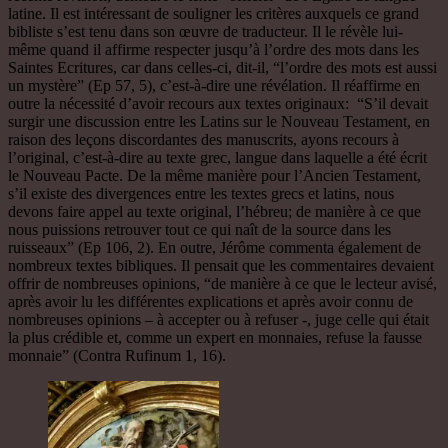
latine. Il est intéressant de souligner les critères auxquels ce grand
bibliste s’est tenu dans son œuvre de traducteur. Il le révèle lui-
même quand il affirme respecter jusqu’à l’ordre des mots dans les
Saintes Ecritures, car dans celles-ci, dit-il, “l’ordre des mots est aussi
un mystère” (Ep 57, 5), c’est-à-dire une révélation. Il réaffirme en
outre la nécessité d’avoir recours aux textes originaux: “S’il devait
surgir une discussion entre les Latins sur le Nouveau Testament, en
raison des leçons discordantes des manuscrits, ayons recours à
l’original, c’est-à-dire au texte grec, langue dans laquelle a été écrit
le Nouveau Pacte. De la même manière pour l’Ancien Testament,
s’il existe des divergences entre les textes grecs et latins, nous
devons faire appel au texte original, l’hébreu; de manière à ce que
nous puissions retrouver tout ce qui naît de la source dans les
ruisseaux” (Ep 106, 2). En outre, Jérôme commenta également de
nombreux textes bibliques. Il pensait que les commentaires devaient
offrir de nombreuses opinions, “de manière à ce que le lecteur avisé,
après avoir lu les différentes explications et après avoir connu de
nombreuses opinions – à accepter ou à refuser -, juge celle qui était
la plus crédible et, comme un expert en monnaies, refuse la fausse
monnaie” (Contra Rufinum 1, 16).