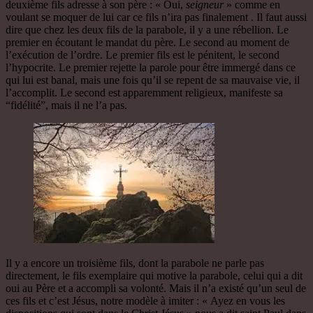
deuxième fils adresse à son père : « Oui,
seigneur
» comme en
voulant se moquer de lui car ce fils n’ira pas finalement . Il faut aussi
dire que chez les deux fils de la parabole, il y a une rébellion. Le
premier en écoutant le mandat du père. Le second au moment de
l’exécution de l’ordre. Le premier fils est le pénitent, le second
l’hypocrite. Le premier rejette la parole pour être immergé dans ce
qui lui est banal, mais une fois qu’il se repent de sa mauvaise vie, il
l’accomplit. Le second est apparemment religieux, manifeste sa
“fidélité”, mais il ne l’a pas.
Il y a encore un troisième fils, dont la parabole ne parle pas
directement, le fils exemplaire qui motive la parabole, celui qui a dit
oui au Père et a accompli sa volonté. Mais il n’a existé qu’un seul de
ces fils et c’est Jésus, notre modèle à imiter : « Ayez en vous les