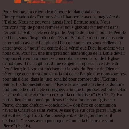
Pour Jérôme, un critère de méthode fondamental dans
l’interprétation des Ecritures était l’harmonie avec le magistère de
l’Eglise. Nous ne pouvons jamais lire l’Ecriture seuls. Nous
trouvons trop de portes fermées et nous glissons facilement dans
l’erreur. La Bible a été écrite par le Peuple de Dieu et pour le Peuple
de Dieu, sous l’inspiration de l’Esprit Saint. Ce n’est que dans cette
communion avec le Peuple de Dieu que nous pouvons réellement
entrer avec le “nous” au centre de la vérité que Dieu lui-même veut
nous dire. Pour lui, une interprétation authentique de la Bible devait
toujours être en harmonieuse concordance avec la foi de l’Eglise
catholique. Il ne s’agit pas d’une exigence imposée à ce Livre de
l’extérieur; le Livre est précisément la voix du Peuple de Dieu en
pèlerinage et ce n’est que dans la foi de ce Peuple que nous sommes,
pour ainsi dire, dans la juste tonalité pour comprendre l’Ecriture
Sainte. Il admonestait donc: “Reste fermement attaché à la doctrine
traditionnelle qui t’a été enseignée, afin que tu puisses exhorter selon
la saine doctrine et réfuter ceux qui la contredisent” (Ep 52, 7). En
particulier, étant donné que Jésus Christ a fondé son Eglise sur
Pierre, chaque chrétien – concluait-il – doit être en communion
“avec la Chaire de saint Pierre. Je sais que sur cette pierre l’Eglise
est édifiée” (Ep 15, 2). Par conséquent, et de façon directe, il
déclarait: “Je suis avec quiconque est uni à la Chaire de saint
Pierre” (Ep 16).