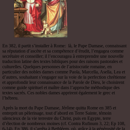
En 382, il partit s’installer à Rome: là, le Pape Damase, connaissant
sa réputation d’ascète et sa compétence d’érudit, l’engagea comme
secrétaire et conseiller; il l’encouragea à entreprendre une nouvelle
traduction latine des textes bibliques pour des raisons pastorales et
culturelles. Quelques personnes de l’aristocratie romaine, en
particulier des nobles dames comme Paola, Marcella, Asella, Lea et
d’autres, souhaitant s’engager sur la voie de la perfection chrétienne
et approfondir leur connaissance de la Parole de Dieu, le choisirent
comme guide spirituel et maître dans l’approche méthodique des
textes sacrés. Ces nobles dames apprirent également le grec et
l’hébreu.
Après la mort du Pape Damase, Jérôme quitta Rome en 385 et
entreprit un pèlerinage, tout d’abord en Terre Sainte, témoin
silencieux de la vie terrestre du Christ, puis en Egypte, terre
d’élection de nombreux moines (cf. Contra Rufinum 3, 22; Ep 108,
6-14). En 386, il s’arrêta à Bethléem, où, grâce à la générosité de la