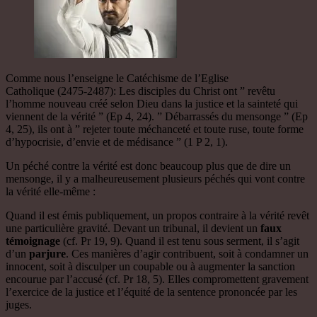
Comme nous l’enseigne le Catéchisme de l’Eglise
Catholique (2475-2487): Les disciples du Christ ont ” revêtu
l’homme nouveau créé selon Dieu dans la justice et la sainteté qui
viennent de la vérité ” (Ep 4, 24). ” Débarrassés du mensonge ” (Ep
4, 25), ils ont à ” rejeter toute méchanceté et toute ruse, toute forme
d’hypocrisie, d’envie et de médisance ” (1 P 2, 1).
Un péché contre la vérité est donc beaucoup plus que de dire un
mensonge, il y a malheureusement plusieurs péchés qui vont contre
la vérité elle-même :
Quand il est émis publiquement, un propos contraire à la vérité revêt
une particulière gravité. Devant un tribunal, il devient un
faux
témoignage
(cf. Pr 19, 9). Quand il est tenu sous serment, il s’agit
d’un
parjure
. Ces manières d’agir contribuent, soit à condamner un
innocent, soit à disculper un coupable ou à augmenter la sanction
encourue par l’accusé (cf. Pr 18, 5). Elles compromettent gravement
l’exercice de la justice et l’équité de la sentence prononcée par les
juges.