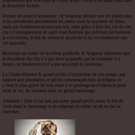
dispositions qui sont dans le Christ Jésus » nous a dit saint Paul dans
la deuxième lecture.
Encore un point à remarquer : le Seigneur déclare que les publicains
et les prostituées précèderont les autres dans le royaume de Dieu,
mais pas évidement en tant que tels, mais grâce à leur foi, car ils ont
cru à l’enseignement de saint Jean Baptiste qui prêchait précisément
la conversion, le fait de renoncer au péché et de recommencer une
vie nouvelle.
Revenant au centre de la même parabole, le Seigneur démontre que
le deuxième des fils n’a pas tenu sa parole, qu’au contraire il a
menti, car finalement il n’a pas accompli la promesse.
Le Christ dénonce le grand péché d’hypocrisie de son temps, par
rapport aux pharisiens ce péché commençait dans la religion et
c’était le plus grave de tous mais il se prolongeait évidement pour
toute la vie: Ils vivaient dans un grand mensonge.
Attention ! Que ce ne soit pas notre grand péché aussi, le fait de
vivre dans le mensonge et de mépriser la vérité ou de ne pas la
chercher.