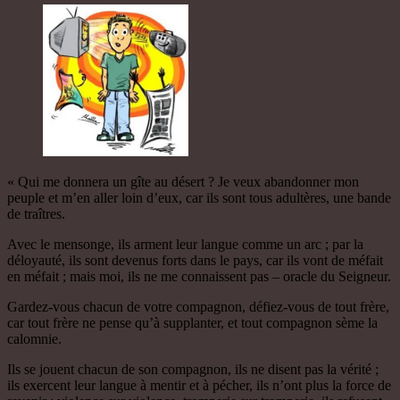
« Qui me donnera un gîte au désert ? Je veux abandonner mon
peuple et m’en aller loin d’eux, car ils sont tous adultères, une bande
de traîtres.
Avec le mensonge, ils arment leur langue comme un arc ; par la
déloyauté, ils sont devenus forts dans le pays, car ils vont de méfait
en méfait ; mais moi, ils ne me connaissent pas – oracle du Seigneur.
Gardez-vous chacun de votre compagnon, défiez-vous de tout frère,
car tout frère ne pense qu’à supplanter, et tout compagnon sème la
calomnie.
Ils se jouent chacun de son compagnon, ils ne disent pas la vérité ;
ils exercent leur langue à mentir et à pécher, ils n’ont plus la force de