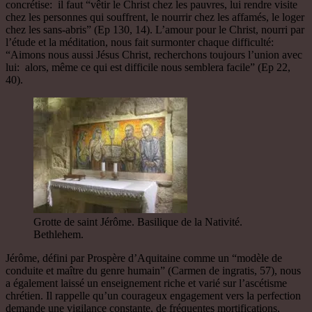
concrétise: il faut “vêtir le Christ chez les pauvres, lui rendre visite
chez les personnes qui souffrent, le nourrir chez les affamés, le loger
chez les sans-abris” (Ep 130, 14). L’amour pour le Christ, nourri par
l’étude et la méditation, nous fait surmonter chaque difficulté:
“Aimons nous aussi Jésus Christ, recherchons toujours l’union avec
lui: alors, même ce qui est difficile nous semblera facile” (Ep 22,
40).
Grotte de saint Jérôme. Basilique de la Nativité.
Bethlehem.
Jérôme, défini par Prospère d’Aquitaine comme un “modèle de
conduite et maître du genre humain” (Carmen de ingratis, 57), nous
a également laissé un enseignement riche et varié sur l’ascétisme
chrétien. Il rappelle qu’un courageux engagement vers la perfection
demande une vigilance constante, de fréquentes mortifications,