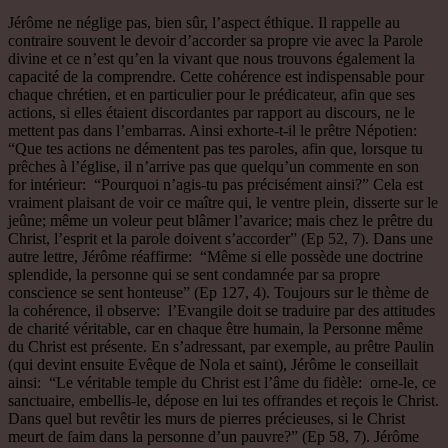
Jérôme ne néglige pas, bien sûr, l’aspect éthique. Il rappelle au
contraire souvent le devoir d’accorder sa propre vie avec la Parole
divine et ce n’est qu’en la vivant que nous trouvons également la
capacité de la comprendre. Cette cohérence est indispensable pour
chaque chrétien, et en particulier pour le prédicateur, afin que ses
actions, si elles étaient discordantes par rapport au discours, ne le
mettent pas dans l’embarras. Ainsi exhorte-t-il le prêtre Népotien:
“Que tes actions ne démentent pas tes paroles, afin que, lorsque tu
prêches à l’église, il n’arrive pas que quelqu’un commente en son
for intérieur: “Pourquoi n’agis-tu pas précisément ainsi?” Cela est
vraiment plaisant de voir ce maître qui, le ventre plein, disserte sur le
jeûne; même un voleur peut blâmer l’avarice; mais chez le prêtre du
Christ, l’esprit et la parole doivent s’accorder” (Ep 52, 7). Dans une
autre lettre, Jérôme réaffirme: “Même si elle possède une doctrine
splendide, la personne qui se sent condamnée par sa propre
conscience se sent honteuse” (Ep 127, 4). Toujours sur le thème de
la cohérence, il observe: l’Evangile doit se traduire par des attitudes
de charité véritable, car en chaque être humain, la Personne même
du Christ est présente. En s’adressant, par exemple, au prêtre Paulin
(qui devint ensuite Evêque de Nola et saint), Jérôme le conseillait
ainsi: “Le véritable temple du Christ est l’âme du fidèle: orne-le, ce
sanctuaire, embellis-le, dépose en lui tes offrandes et reçois le Christ.
Dans quel but revêtir les murs de pierres précieuses, si le Christ
meurt de faim dans la personne d’un pauvre?” (Ep 58, 7). Jérôme