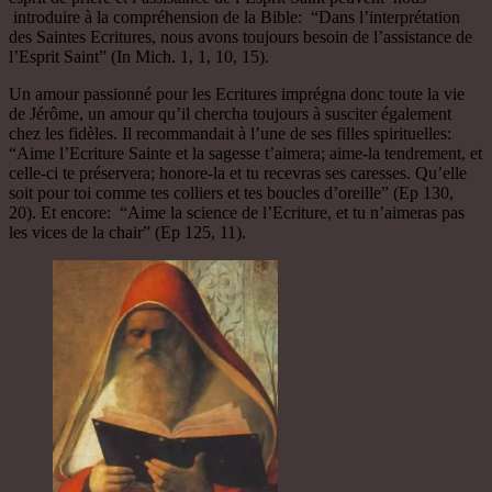
introduire à la compréhension de la Bible: “Dans l’interprétation
des Saintes Ecritures, nous avons toujours besoin de l’assistance de
l’Esprit Saint” (In Mich. 1, 1, 10, 15).
Un amour passionné pour les Ecritures imprégna donc toute la vie
de Jérôme, un amour qu’il chercha toujours à susciter également
chez les fidèles. Il recommandait à l’une de ses filles spirituelles:
“Aime l’Ecriture Sainte et la sagesse t’aimera; aime-la tendrement, et
celle-ci te préservera; honore-la et tu recevras ses caresses. Qu’elle
soit pour toi comme tes colliers et tes boucles d’oreille” (Ep 130,
20). Et encore: “Aime la science de l’Ecriture, et tu n’aimeras pas
les vices de la chair” (Ep 125, 11).