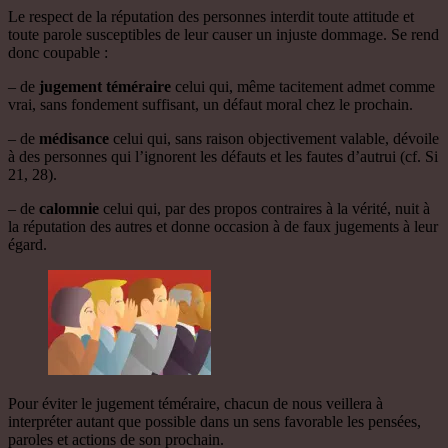
Le respect de la réputation des personnes interdit toute attitude et
toute parole susceptibles de leur causer un injuste dommage. Se rend
donc coupable :
– de
jugement téméraire
celui qui, même tacitement admet comme
vrai, sans fondement suffisant, un défaut moral chez le prochain.
– de
médisance
celui qui, sans raison objectivement valable, dévoile
à des personnes qui l’ignorent les défauts et les fautes d’autrui (cf. Si
21, 28).
– de
calomnie
celui qui, par des propos contraires à la vérité, nuit à
la réputation des autres et donne occasion à de faux jugements à leur
égard.
Pour éviter le jugement téméraire, chacun de nous veillera à
interpréter autant que possible dans un sens favorable les pensées,
paroles et actions de son prochain.