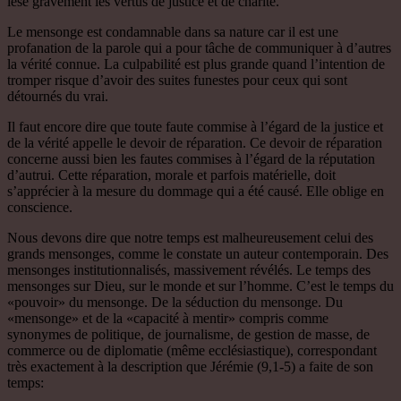
lèse gravement les vertus de justice et de charité.
Le mensonge est condamnable dans sa nature car il est une
profanation de la parole qui a pour tâche de communiquer à d’autres
la vérité connue. La culpabilité est plus grande quand l’intention de
tromper risque d’avoir des suites funestes pour ceux qui sont
détournés du vrai.
Il faut encore dire que toute faute commise à l’égard de la justice et
de la vérité appelle le devoir de réparation. Ce devoir de réparation
concerne aussi bien les fautes commises à l’égard de la réputation
d’autrui. Cette réparation, morale et parfois matérielle, doit
s’apprécier à la mesure du dommage qui a été causé. Elle oblige en
conscience.
Nous devons dire que notre temps est malheureusement celui des
grands mensonges, comme le constate un auteur contemporain. Des
mensonges institutionnalisés, massivement révélés. Le temps des
mensonges sur Dieu, sur le monde et sur l’homme. C’est le temps du
«pouvoir» du mensonge. De la séduction du mensonge. Du
«mensonge» et de la «capacité à mentir» compris comme
synonymes de politique, de journalisme, de gestion de masse, de
commerce ou de diplomatie (même ecclésiastique), correspondant
très exactement à la description que Jérémie (9,1-5) a faite de son
temps: