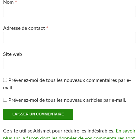
Nom
r
*
r
e
e
e
l
)
)
l
e
f
e
n
Adresse de contact
*
ê
t
r
e
)
Site web
Prévenez-moi de tous les nouveaux commentaires par e-
mail.
Prévenez-moi de tous les nouveaux articles par e-mail.
Ce site utilise Akismet pour réduire les indésirables.
En savoir
plus sur la façon dont les données de vos commentaires sont