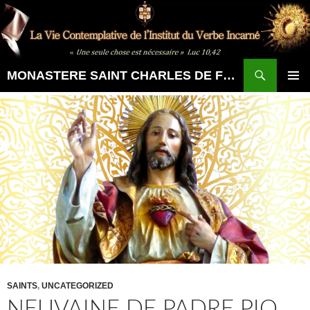
Aller
au
contenu
Recherche
MONASTERE SAINT CHARLES DE FOUCAULD
MENU
PRINCI
SAINTS
,
UNCATEGORIZED
NEUVAINE DE PADRE PIO