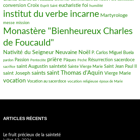
Croix
foi
conversion
eucharistie
humilité
Esprit Saint
institut du verbe incarne
Martyrologe
messe
mission
Monastère "Bienheureux Charles
de Foucauld"
Nativité du Seigneur
Noël
Neuvaine
P. Carlos Miguel Buela
prière
sacerdoce
Passion
Pâques
Résurrection
pardon
Pentecôte
Péché
saint Augustin
sainteté
Saint Jean Paul II
Sainte Vierge Marie
sacrifice
saint Thomas d'Aquin
saints
saint Joseph
Vierge Marie
vocation
Vocation au sacerdoce
vocation religieuse
époux de Marie
ARTICLES RÉCENTS
Le fruit précieux de la sainteté