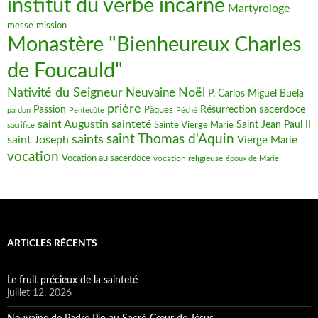
institut du verbe incarne
Martyrologe
messe
mission
Monastère "Bienheureux Charles
de Foucauld"
Nativité du Seigneur
Noël
Neuvaine
P. Carlos Miguel Buela
prière
sacerdoce
Passion
Pâques
Résurrection
pardon
Pentecôte
Péché
saint Augustin
sainteté
Saint Jean Paul II
Sainte Vierge Marie
sacrifice
saint Thomas d'Aquin
saints
saint Joseph
Vierge Marie
vocation
Vocation au sacerdoce
vocation religieuse
époux de Marie
ARTICLES RÉCENTS
Le fruit précieux de la sainteté
juillet 12, 2026