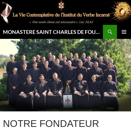
Aller
au
contenu
Recherche
MONASTERE SAINT CHARLES DE FOUCAULD
MENU
PRINCI
NOTRE FONDATEUR