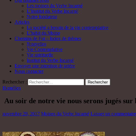
Qui sommes nous
Les moines du Verbe Incarné
L’Institut du Verbe Incarné
Notre fondateur
Articles
La société a besoin de la vie contemplative
L’habit du Moine
Chemins de Foi – Index de thèmes
Nouvelles
Vie Contemplative
Vie spirituelle
Institut du Verbe Incarné
Envoyer une intention de prière
Nous contacter
Rechercher :
Homélies
Au soir de notre vie nous serons jugés sur
novembre 29, 2017
Moines du Verbe Incarné
Laisser un commentaire