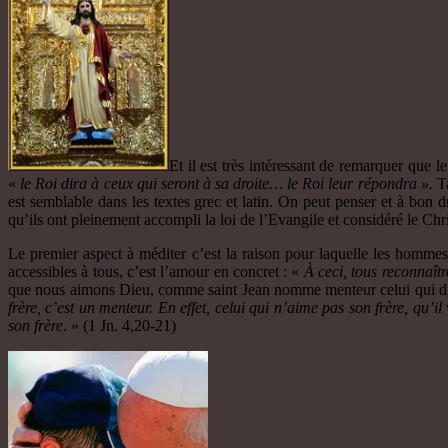
Et il est très intéressant de remarquer que le
«
le Roi dira à ceux qui seront à sa droite…
le
Roi leur répondra ».
Ta
est semblable dans les textes grec et latin. On peut penser et à bon 
qu’ils ont pleinement accompli la loi de l’Evangile et considéré le Chr
Le premier aspect à méditer c’est la raison pour laquelle les hommes 
accessibles à tous, c’est l’amour en concret : «
À ceci, tous reconnaîtr
que nous aimons Dieu, comme saint Jean nomme menteur celui qui dit
frère, c’est un menteur. En effet, celui qui n’aime pas son frère, qu’
son frère
. » (1 Jn. 4,20-21)