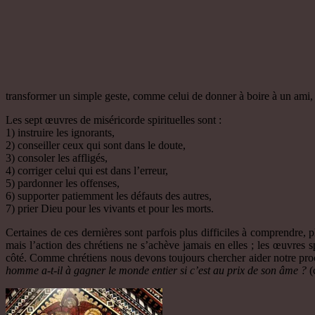
transformer un simple geste, comme celui de donner à boire à un ami, 
Les sept œuvres de miséricorde spirituelles sont :
1) instruire les ignorants,
2) conseiller ceux qui sont dans le doute,
3) consoler les affligés,
4) corriger celui qui est dans l’erreur,
5) pardonner les offenses,
6) supporter patiemment les défauts des autres,
7) prier Dieu pour les vivants et pour les morts.
Certaines de ces dernières sont parfois plus difficiles à comprendre, 
mais l’action des chrétiens ne s’achève jamais en elles ; les œuvres sp
côté. Comme chrétiens nous devons toujours chercher aider notre proch
homme a-t-il à gagner le monde entier si c’est au prix de son âme ?
(