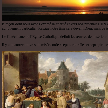
la façon dont nous avons exercé la charité envers nos prochains. Il y a
au jugement particulier, lorsque notre âme sera devant Dieu, mais ce ju
Le Catéchisme de l’Eglise Catholique définit les œuvres de miséricorde
Il y a quatorze œuvres de miséricorde : sept corporelles et sept spirit