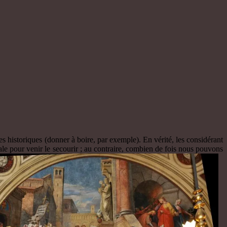
es historiques (donner à boire, par exemple). En vérité, les considérant
tale pour venir le secourir ; au contraire, combien de fois nous pouvons