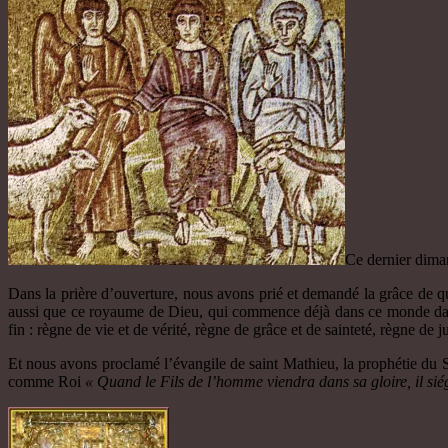
Ce dernier diman
Dans la prière d’ouverture, nous avons prié et demandé la grâce de q
aussi que ce royaume de Dieu, qui commence déjà dans ce monde dans le
fin : règne de vie et de vérité, règne de grâce et de sainteté, règne de j
Et nous avons proclamé l’évangile de saint Mathieu, la prophétie du Se
comme Roi
« Quand le Fils de l’homme viendra dans sa gloire, il siég