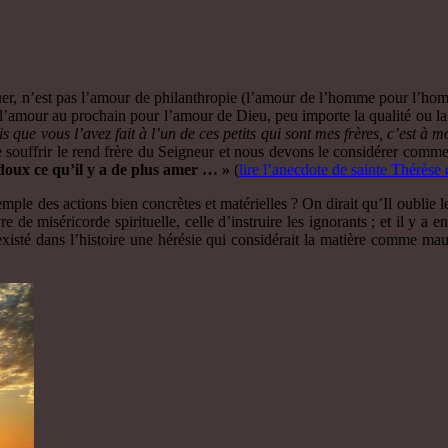
uer, n’est pas l’amour de philanthropie (l’amour de l’homme pour l’homme)
 l’amour au prochain pour l’amour de Dieu, peu importe la qualité ou la
s que vous l’avez fait à l’un de ces petits qui sont mes frères, c’est à mo
 de souffrir le rend frère du Seigneur et nous devons le considérer comme
doux ce qu’il y a de plus amer … »
(
lire l’anecdote de sainte Thérèse 
mple des actions bien concrètes et matérielles ? On dirait qu’Il oublie l
 de miséricorde spirituelle, celle d’instruire les ignorants ; et il y a e
 existé dans l’histoire une hérésie qui considérait la matière comme ma