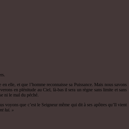
rs.
ne en elle, et que l’homme reconnaisse sa Puissance. Mais nous savons
rons en plénitude au Ciel, là-bas il sera un règne sans limite et sans
sse ni le mal du péché.
ous voyons que c’est le Seigneur même qui dit à ses apôtres qu’Il vient
t lui. »