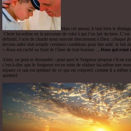
Mais cet amour, il faut bien le disting
Christ lui-même en la personne de celui à qui l’on fait du bien. C’est
définitif, l’acte de charité nous renvoie directement à Dieu :
chaque foi
devons aider doit remplir certaines conditions pour être aidé, le fait
« Jésus est caché au fond de l’âme de tout homme …
Jésus qui rend 
Alors, on peut se demander : pour quoi le Seigneur propose t’il en exe
c’est-à-dire que le Seigneur est en train de réaliser lui-même une œuvre
séparer ce qui est spirituel de ce qui est corporel, comme il a même
spirituel.