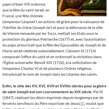
pape Urbain VIII ordonna
que la fête du saint serait, en
France, une fête chômée.
L’empereur Léopold I, en actions de grâce pour la naissance de
l’héritier du trône (Joseph Ier) et pour la délivrance de la ville
de Vienne menacée par les Turcs, mettait ses Etats sous la
protection du glorieux Patriarche (1677) et, avec l’autorisation
du pape, prescrivait que la fête des Epousailles de Joseph et de
Marie serait célébrée solennellement. Clément XI (1714)
composait l’office du saint et en ordonnait la récitation dans
l’Église universelle. Benoît XIII (1726), à la sollicitation de
l’empereur Charles VI et de plusieurs Ordres religieux,
introduisait le nom de Joseph dans les Litanies des saints.
Enfin, le zèle des XV, XVI, XVII et XVIIIe siècles pour la gloire
de saint Joseph eut son couronnement au XIX siècle.
Pie IX
(1847), réalisant les désirs exprimés depuis longtemps par de
fervents serviteurs du Père nourricier de Jésus
[1]
, voulut que