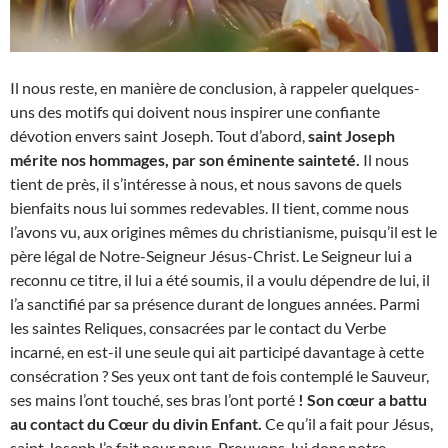
Il nous reste, en manière de conclusion, à rappeler quelques-
uns des motifs qui doivent nous inspirer une confiante
dévotion envers saint Joseph. Tout d’abord,
saint Joseph
mérite nos hommages, par son éminente sainteté.
Il nous
tient de près, il s’intéresse à nous, et nous savons de quels
bienfaits nous lui sommes redevables. Il tient, comme nous
l’avons vu, aux origines mêmes du christianisme, puisqu’il est le
père légal de Notre-Seigneur Jésus-Christ. Le Seigneur lui a
reconnu ce titre, il lui a été soumis, il a voulu dépendre de lui, il
l’a sanctifié par sa présence durant de longues années. Parmi
les saintes Reliques, consacrées par le contact du Verbe
incarné, en est-il une seule qui ait participé davantage à cette
consécration ? Ses yeux ont tant de fois contemplé le Sauveur,
ses mains l’ont touché, ses bras l’ont porté
! Son cœur a battu
au contact du Cœur du divin Enfant.
Ce qu’il a fait pour Jésus,
saint Joseph l’a fait pour nous. Prouvons-lui donc notre