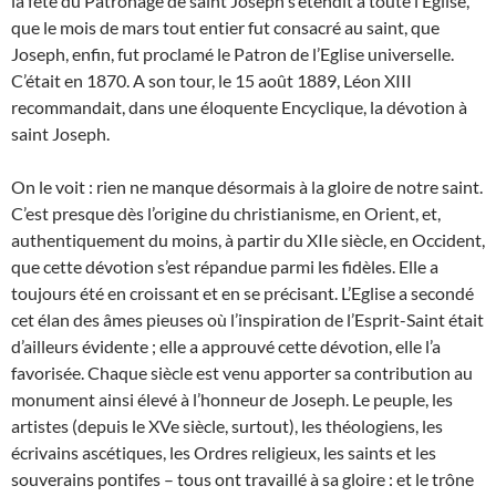
la fête du Patronage de saint Joseph s’étendît à toute l’Eglise,
que le mois de mars tout entier fut consacré au saint, que
Joseph, enfin, fut proclamé le Patron de l’Eglise universelle.
C’était en 1870. A son tour, le 15 août 1889, Léon XIII
recommandait, dans une éloquente Encyclique, la dévotion à
saint Joseph.
On le voit : rien ne manque désormais à la gloire de notre saint.
C’est presque dès l’origine du christianisme, en Orient, et,
authentiquement du moins, à partir du XIIe siècle, en Occident,
que cette dévotion s’est répandue parmi les fidèles. Elle a
toujours été en croissant et en se précisant. L’Eglise a secondé
cet élan des âmes pieuses où l’inspiration de l’Esprit-Saint était
d’ailleurs évidente ; elle a approuvé cette dévotion, elle l’a
favorisée. Chaque siècle est venu apporter sa contribution au
monument ainsi élevé à l’honneur de Joseph. Le peuple, les
artistes (depuis le XVe siècle, surtout), les théologiens, les
écrivains ascétiques, les Ordres religieux, les saints et les
souverains pontifes – tous ont travaillé à sa gloire : et le trône