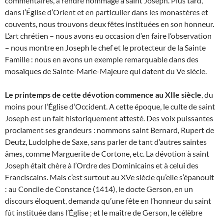
commentaires, à rendre hommage à saint Joseph. Plus tard,
dans l’Église d’Orient et en particulier dans les monastères et
couvents, nous trouvons deux fêtes instituées en son honneur.
L’art chrétien – nous avons eu occasion d’en faire l’observation
– nous montre en Joseph le chef et le protecteur de la Sainte
Famille : nous en avons un exemple remarquable dans des
mosaïques de Sainte-Marie-Majeure qui datent du Ve siècle.
Le printemps de cette dévotion commence au XIIe siècle
, du
moins pour l’Église d’Occident. A cette époque, le culte de saint
Joseph est un fait historiquement attesté. Des voix puissantes
proclament ses grandeurs : nommons saint Bernard, Rupert de
Deutz, Ludolphe de Saxe, sans parler de tant d’autres saintes
âmes, comme Marguerite de Cortone, etc. La dévotion à saint
Joseph était chère à l’Ordre des Dominicains et à celui des
Franciscains. Mais c’est surtout au XVe siècle qu’elle s’épanouit
: au Concile de Constance (1414), le docte Gerson, en un
discours éloquent, demanda qu’une fête en l’honneur du saint
fût instituée dans l’Église ; et le maître de Gerson, le célèbre