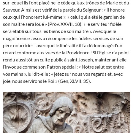
sur lequel ils l’ont placé ne le cède qu’aux trônes de Marie et du
Sauveur. Ainsi s’est vérifiée la parole du Seigneur : « il honore
ceux qui l’honorent lui-même »; « celui qui a été le gardien de
son maître sera loué » (Prov. XXVII, 18); « le serviteur fidèle
sera établi sur tous les biens de son maitre ». Avec quelle
magnificence Jésus a récompensé les fidèles services de son
père nourricier ! avec quelle libéralité il l’a dédommagé d’un
retard conforme aux vues de la Providence ! Si l’Eglise n’a point
rendu aussitôt un culte public à saint Joseph, maintenant elle
l’invoque comme son Patron spécial : « Notre salut est entre
vos mains », lui dit-elle ; « jetez sur nous vos regards et, avec
joie, nous servirons le Roi » (Gen, XLVII, 35).