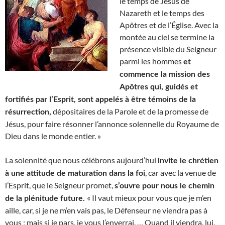
le temps de Jésus de
Nazareth et le temps des
Apôtres et de l’Église. Avec la
montée au ciel se termine la
présence visible du Seigneur
parmi les hommes
et
commence la mission des
Apôtres qui, guidés et
fortifiés par l’Esprit, sont appelés à être témoins de la
dépositaires de la Parole et de la promesse de
résurrection,
Jésus, pour faire résonner l’annonce solennelle du Royaume de
Dieu dans le monde entier. »
La solennité que nous célébrons aujourd’hui
invite le chrétien
, car avec la venue de
à une attitude de maturation dans la foi
l’Esprit, que le Seigneur promet,
s’ouvre pour nous le chemin
« Il vaut mieux pour vous que je m’en
de la plénitude future.
aille, car, si je ne m’en vais pas, le Défenseur ne viendra pas à
vous ; mais si je pars, je vous l’enverrai. … Quand il viendra, lui,