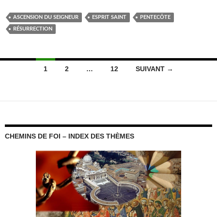
ASCENSION DU SEIGNEUR
ESPRIT SAINT
PENTECÔTE
RÉSURRECTION
Navigation
1
2
…
12
SUIVANT →
des
articles
CHEMINS DE FOI – INDEX DES THÈMES