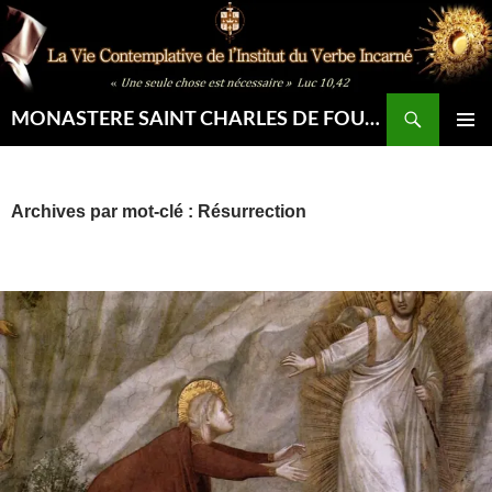
Aller
au
contenu
Recherche
MONASTERE SAINT CHARLES DE FOUCAULD
MENU
PRINCIP
Archives par mot-clé : Résurrection