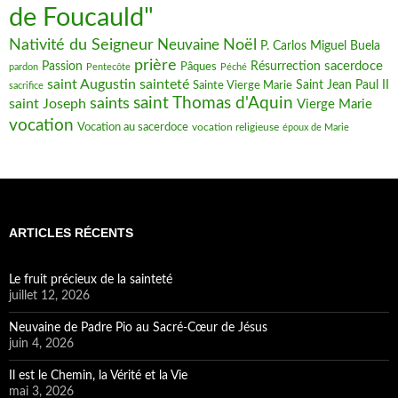
de Foucauld"
Nativité du Seigneur
Noël
Neuvaine
P. Carlos Miguel Buela
prière
sacerdoce
Passion
Pâques
Résurrection
pardon
Pentecôte
Péché
saint Augustin
sainteté
Saint Jean Paul II
Sainte Vierge Marie
sacrifice
saint Thomas d'Aquin
saints
saint Joseph
Vierge Marie
vocation
Vocation au sacerdoce
vocation religieuse
époux de Marie
ARTICLES RÉCENTS
Le fruit précieux de la sainteté
juillet 12, 2026
Neuvaine de Padre Pio au Sacré-Cœur de Jésus
juin 4, 2026
Il est le Chemin, la Vérité et la Vie
mai 3, 2026