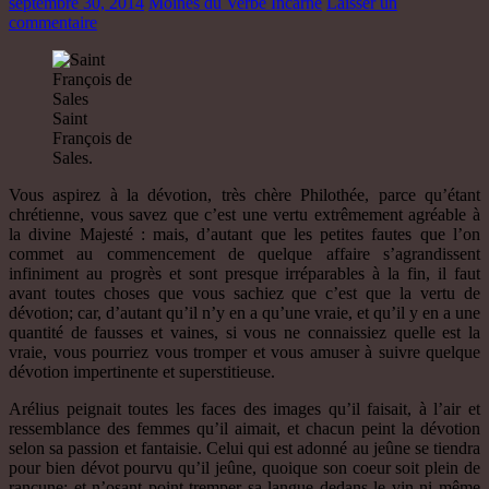
septembre 30, 2014
Moines du Verbe Incarné
Laisser un
commentaire
Saint
François de
Sales.
Vous aspirez à la dévotion, très chère Philothée, parce qu’étant
chrétienne, vous savez que c’est une vertu extrêmement agréable à
la divine Majesté : mais, d’autant que les petites fautes que l’on
commet au commencement de quelque affaire s’agrandissent
infiniment au progrès et sont presque irréparables à la fin, il faut
avant toutes choses que vous sachiez que c’est que la vertu de
dévotion; car, d’autant qu’il n’y en a qu’une vraie, et qu’il y en a une
quantité de fausses et vaines, si vous ne connaissiez quelle est la
vraie, vous pourriez vous tromper et vous amuser à suivre quelque
dévotion impertinente et superstitieuse.
Arélius peignait toutes les faces des images qu’il faisait, à l’air et
ressemblance des femmes qu’il aimait, et chacun peint la dévotion
selon sa passion et fantaisie. Celui qui est adonné au jeûne se tiendra
pour bien dévot pourvu qu’il jeûne, quoique son coeur soit plein de
rancune; et n’osant point tremper sa langue dedans le vin ni même