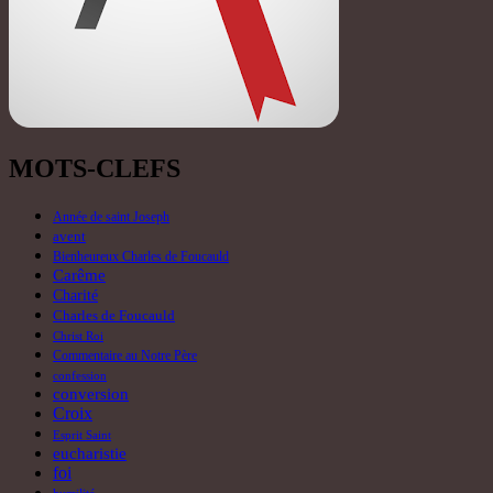
Carême
Charité
Charles de Foucauld
Christ Roi
Commentaire au Notre Père
confession
conversion
Croix
Esprit Saint
eucharistie
foi
humilité
institut du verbe incarne
Martyrologe
messe
mission
Monastère "Bienheureux Charles
de Foucauld"
Nativité du Seigneur
Neuvaine
Noël
P. Carlos Miguel Buela