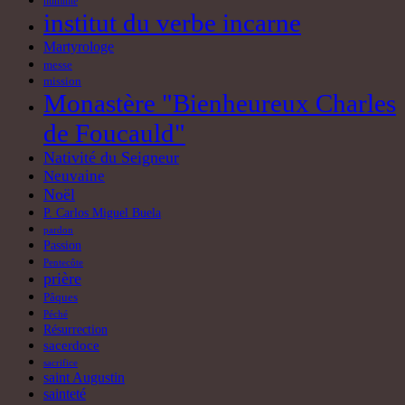
pardon
Passion
Pentecôte
prière
Pâques
Péché
Résurrection
sacerdoce
sacrifice
saint Augustin
sainteté
Sainte Vierge Marie
Saint Jean Paul II
saint Joseph
saints
saint Thomas d'Aquin
Vierge Marie
vocation
Vocation au sacerdoce
vocation religieuse
époux de Marie
Articles récents