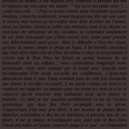
mouillés de larmes, il me regarda avec tendresse et prenant ma tête
il l’appuya sur son cœur, me disant : ” Qu’as-tu ma petite reine ?…
confie-moi cela… ” Puis se levant comme pour dissimuler sa propre
émotion, il marcha lentement, tenant toujours ma tête sur son cœur.
A travers mes larmes je lui confiai mon désir d’entrer au Carmel,
alors ses larmes vinrent se mêler aux miennes, mais il ne dit pas un
mot pour me détourner de ma vocation, se contentant simplement
de me faire remarquer que j’étais encore bien jeune pour prendre
une détermination aussi grave. Mais je défendis si bien ma cause,
qu’avec la nature simple et droite de Papa, il fut bientôt convaincu
que mon désir était celui de Dieu lui-même et dans sa foi profonde il
s’écria que le Bon Dieu lui faisait un grand honneur de lui
demander ainsi ses enfants ; nous continuâmes longtemps notre
promenade, mon cœur soulagé par la bonté avec laquelle mon
incomparable Père avait accueilli ses confidences, s’épanchait
doucement dans le sien. Papa semblait jouir de cette joie tranquille
que donne le sacrifice accompli, il me parla comme un saint et je
voudrais me rappeler ses paroles pour les écrire ici, mais je n’en ai
conservé qu’un souvenir trop embaumé pour qu’il puisse se
traduire. Ce dont je me souviens parfaitement ce fut de l’action
symbolique que mon Roi chéri accomplit sans le savoir.
S’approchant d’un mur peu élevé, il me montra de petites fleurs
blanches semblables a des lys en miniature et prenant une de ces
fleurs, il me la donna, m’expliquant avec quel soin le Bon Dieu
l’avait fait naître et l’avait conservée jusqu’à ce jour ; en l’entendant