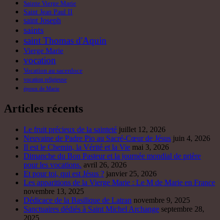
Le fruit précieux de la sainteté
juillet 12, 2026
Neuvaine de Padre Pio au Sacré-Cœur de Jésus
juin 4, 2026
Il est le Chemin, la Vérité et la Vie
mai 3, 2026
Dimanche du Bon Pasteur et la journée mondial de prière
pour les vocations.
avril 26, 2026
Et pour toi, qui est Jésus ?
janvier 25, 2026
Les apparitions de la Vierge Marie : Le M de Marie en France
novembre 13, 2025
Dédicace de la Basilique de Latran
novembre 9, 2025
Sanctuaires dédiés à Saint Michel Archange
septembre 28,
2025
Catégories
Actualité
(6)
Bienheureux Charles de Foucauld
(38)
Homélies
(281)
Institut du Verbe Incarné
(27)
Martyrologe
(34)
Missions
(15)
Nouvelles
(13)
Saint Joseph
(23)
Saints
(49)