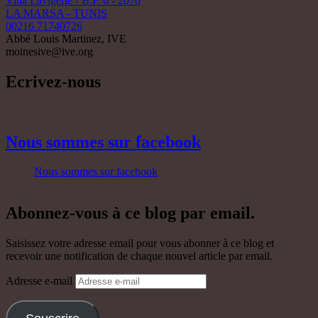
Nous sommes sur facebook
Abonnez-vous à ce blog par email.
Saisissez votre adresse email pour vous abonner à ce blog et
recevoir une notification de chaque nouvel article par email.
Adresse e-mail
Souscrire
Rejoignez les 70 autres abonnés
Articles récents
Le fruit précieux de la sainteté
juillet 12, 2026
Neuvaine de Padre Pio au Sacré-Cœur de Jésus
juin 4, 2026
Il est le Chemin, la Vérité et la Vie
mai 3, 2026
Dimanche du Bon Pasteur et la journée mondial de prière
pour les vocations.
avril 26, 2026
Et pour toi, qui est Jésus ?
janvier 25, 2026