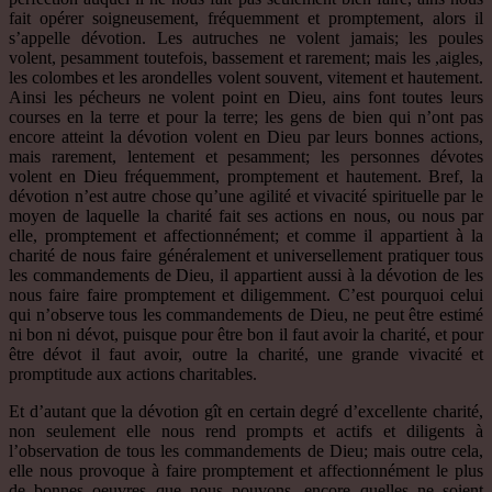
fait opérer soigneusement, fréquemment et promptement, alors il
s’appelle dévotion. Les autruches ne volent jamais; les poules
volent, pesamment toutefois, bassement et rarement; mais les ,aigles,
les colombes et les arondelles volent souvent, vitement et hautement.
Ainsi les pécheurs ne volent point en Dieu, ains font toutes leurs
courses en la terre et pour la terre; les gens de bien qui n’ont pas
encore atteint la dévotion volent en Dieu par leurs bonnes actions,
mais rarement, lentement et pesamment; les personnes dévotes
volent en Dieu fréquemment, promptement et hautement. Bref, la
dévotion n’est autre chose qu’une agilité et vivacité spirituelle par le
moyen de laquelle la charité fait ses actions en nous, ou nous par
elle, promptement et affectionnément; et comme il appartient à la
charité de nous faire généralement et universellement pratiquer tous
les commandements de Dieu, il appartient aussi à la dévotion de les
nous faire faire promptement et diligemment. C’est pourquoi celui
qui n’observe tous les commandements de Dieu, ne peut être estimé
ni bon ni dévot, puisque pour être bon il faut avoir la charité, et pour
être dévot il faut avoir, outre la charité, une grande vivacité et
promptitude aux actions charitables.
Et d’autant que la dévotion gît en certain degré d’excellente charité,
non seulement elle nous rend prompts et actifs et diligents à
l’observation de tous les commandements de Dieu; mais outre cela,
elle nous provoque à faire promptement et affectionnément le plus
de bonnes oeuvres que nous pouvons, encore quelles ne soient