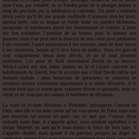
dans l’eau, par sobriété, ne se feindra point de la plonger dedans le
sang du prochain par la médisance et calomnie. Un autre s’estimera
dévot parce qu’il dit une grande multitude d’oraisons tous les jours,
quoiqu’après cela sa langue se fonde toute en paroles fâcheuses,
arrogantes et injurieuses parmi ses domestiques et voisins. L’autre
tire fort volontiers l’aumône de sa bourse pour la donner aux
pauvres, mais il ne peut tirer la douceur de son coeur pour pardonner
à ses ennemis; l’autre pardonnera à ses ennemis, mais de tenir raison
à ses créanciers, jamais qu’à vive force de justice. Tous ces gens-là
sont vulgairement tenus pour dévots, et ne le sont pourtant
nullement. Les gens de Saül cherchaient David en sa maison;
Michol ayant mis une statue dedans un lit et l’ayant couverte des
habillements de David, leur fit accroire que c’était David même qui
dormait malade : ainsi beaucoup de personnes se couvrent de
certaines actions extérieures appartenant à la sainte dévotion, et le
monde croit que ce soient gens vraiment dévots et spirituels; mais en
vérité ce ne sont que des statues et fantômes de dévotion.
La vraie et vivante dévotion, o Philothée, présuppose l’amour de
Dieu, ains elle n’est autre chose qu’un vrai amour de Dieu; mais non
pas toutefois un amour tel quel: car, en tant que l’amour divin
embellit notre âme, il s’appelle grâce, nous rendant agréables à sa
divine Majesté; en tant qu’il nous donne la force de bien faire, il
s’appelle charité; mais quand il est parvenu jusques au degré de
perfection auquel il ne nous fait pas seulement bien faire, ains nous