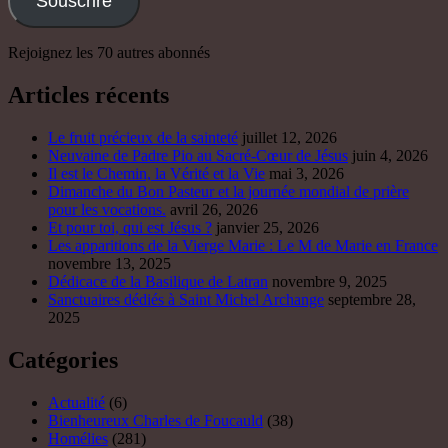
Les apparitions de la Vierge Marie : Le M de Marie en France
novembre 13, 2025
Dédicace de la Basilique de Latran
novembre 9, 2025
Sanctuaires dédiés à Saint Michel Archange
septembre 28,
2025
Catégories
Actualité
(6)
Bienheureux Charles de Foucauld
(38)
Homélies
(281)
Institut du Verbe Incarné
(27)
Martyrologe
(34)
Missions
(15)
Nouvelles
(13)
Saint Joseph
(23)
Saints
(49)
Uncategorized
(38)
Vie Contemplative
(21)
Vie spirituelle
(290)
Vierge Marie
(39)
Archives