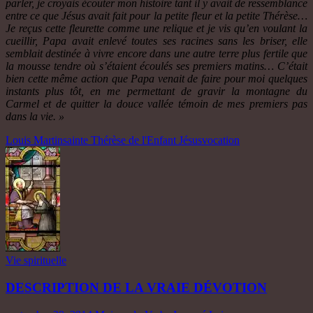
parler, je croyais écouter mon histoire tant il y avait de ressemblance
entre ce que Jésus avait fait pour la petite fleur et la petite Thérèse…
Je reçus cette fleurette comme une relique et je vis qu’en voulant la
cueillir, Papa avait enlevé toutes ses racines sans les briser, elle
semblait destinée à vivre encore dans une autre terre plus fertile que
la mousse tendre où s’étaient écoulés ses premiers matins… C’était
bien cette même action que Papa venait de faire pour moi quelques
instants plus tôt, en me permettant de gravir la montagne du
Carmel et de quitter la douce vallée témoin de mes premiers pas
dans la vie. »
Louis Martin
sainte Thérèse de l'Enfant Jésus
vocation
Vie spirituelle
DESCRIPTION DE LA VRAIE DÉVOTION