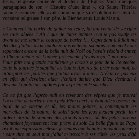
Jésus, religieuse carmélite et docteur de l’Eglise. Voilà quelques
paragraphes de son « Histoire d’une âme », où Sainte Thérèse
raconte comment elle avait communiqué sa résolution de suivre la
vocation religieuse à son père, le Bienheureux Louis Martin.
« Comment lui parler de quitter sa reine, lui qui venait de sacrifier
ses trois aînées ? Ah ! que de luttes intimes n’ai-je pas souffertes
avant de me sentir le courage de parler !… Cependant il fallait me
décider, j’allais avoir quatorze ans et demi, six mois seulement nous
séparaient encore de la belle nuit de Noël où j’avais résolu d’entrer,
à l’heure même où l’année précédente j’avais reçu ” ma grâce. ”
Pour faire ma grande confidence je choisis le jour de la Pentecôte,
toute la journée je suppliai les Saints Apôtres de prier pour moi, de
m’inspirer les paroles que j’allais avoir à dire… N’était-ce pas eux
en effet qui devaient aider l’enfant timide que Dieu destinait à
devenir l’apôtre des apôtres par la prière et le sacrifice ?…
Ce ne fut que l’après-midi en revenant des vêpres que je trouvai
l’occasion de parler à mon petit Père chéri ; il était allé s’asseoir au
bord de la citerne et là, les mains jointes, il contemplait les
merveilles de la nature, le soleil dont les feux avaient perdu leur
ardeur dorait le sommet des grands arbres, où les petits oiseaux
chantaient joyeusement leur prière du soir. La belle figure de Papa
avait une expression céleste, je sentais que la paix inondait son cœur
; sans dire un seul mot j’allai m’asseoir à ses côtés, les yeux déjà