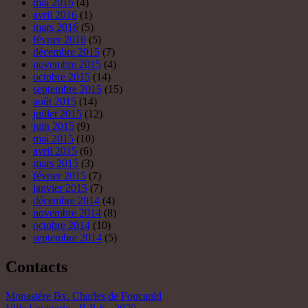
février 2015
(7)
janvier 2015
(7)
décembre 2014
(4)
novembre 2014
(8)
octobre 2014
(10)
septembre 2014
(5)
Contacts
Monastère Bx. Charles de Foucauld
Villa Lavigerie - B.P. 6 - 2070
LA MARSA - TUNIS
00216 71740726
Abbé Louis Martinez, IVE
moinesive@ive.org
Ecrivez-nous
Nous sommes sur facebook