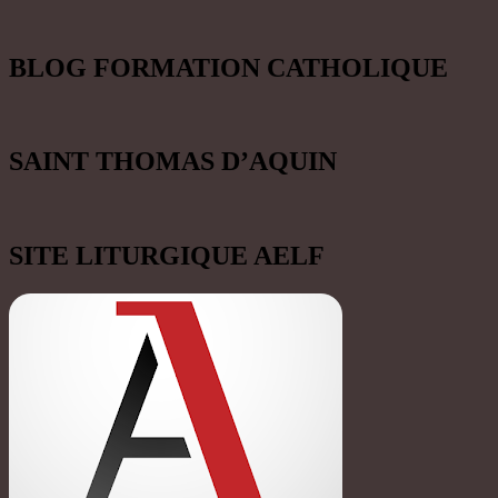
MOTS-CLEFS
Année de saint Joseph
avent
Bienheureux Charles de Foucauld