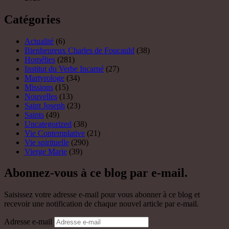
Uncategorized
(38)
Vie Contemplative
(21)
Vie spirituelle
(290)
Vierge Marie
(39)
Abonnez-vous à ce blog par e-mail.
Saisissez votre adresse e-mail pour vous abonner à ce blog et
recevoir une notification de chaque nouvel article par e-mail.
Adresse e-mail
Abonnez-vous
Rejoignez les 70 autres abonnés
Rechercher
Rechercher :
Archives