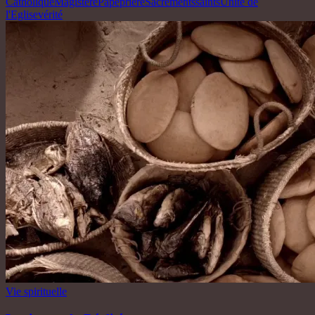
Catholique
Magistère
Pape
prière
Sacrements
saints
Unité de
l'Eglise
vérité
Vie spirituelle