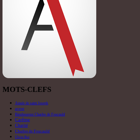
MOTS-CLEFS
Année de saint Joseph
avent
Bienheureux Charles de Foucauld
Carême
Charité
Charles de Foucauld
Christ Roi