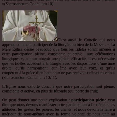
»(Sacrosanctum Concilium 10).
C’est aussi le Concile qui nous
apprend comment participer de la liturgie, ou bien de la Messe : « La
Mère Église désire beaucoup que tous les fidèles soient amenés à
cette participation pleine, consciente et active aux célébrations
liturgiques », « pour obtenir une pleine efficacité, il est nécessaire
que les fidèles accèdent à la liturgie avec les dispositions d’une âme
droite, qu’ils harmonisent leur âme avec leur voix, et qu’ils
coopèrent à la grâce d’en haut pour ne pas recevoir celle-ci en vain »
(Sacrosanctum Concilium 10,11).
L’Eglise nous exhorte donc, à que notre participation soit pleine,
consciente et active, en plus de féconde (qui porte du fruit)
On peut donner une petite explication :
participation pleine
veut
dire que nous devons manifester cette participation à l’extérieur- les
attitudes, les gestes, les prières, les chants- et nous devons la faire à
intérieur de nous-mêmes avec la ferme volonté de nous unir au