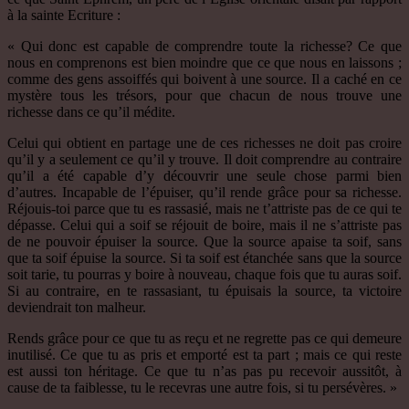
à la sainte Ecriture :
« Qui donc est capable de comprendre toute la richesse? Ce que
nous en comprenons est bien moindre que ce que nous en laissons ;
comme des gens assoiffés qui boivent à une source. Il a caché en ce
mystère tous les trésors, pour que chacun de nous trouve une
richesse dans ce qu’il médite.
Celui qui obtient en partage une de ces richesses ne doit pas croire
qu’il y a seulement ce qu’il y trouve. Il doit comprendre au contraire
qu’il a été capable d’y découvrir une seule chose parmi bien
d’autres. Incapable de l’épuiser, qu’il rende grâce pour sa richesse.
Réjouis-toi parce que tu es rassasié, mais ne t’attriste pas de ce qui te
dépasse. Celui qui a soif se réjouit de boire, mais il ne s’attriste pas
de ne pouvoir épuiser la source. Que la source apaise ta soif, sans
que ta soif épuise la source. Si ta soif est étanchée sans que la source
soit tarie, tu pourras y boire à nouveau, chaque fois que tu auras soif.
Si au contraire, en te rassasiant, tu épuisais la source, ta victoire
deviendrait ton malheur.
Rends grâce pour ce que tu as reçu et ne regrette pas ce qui demeure
inutilisé. Ce que tu as pris et emporté est ta part ; mais ce qui reste
est aussi ton héritage. Ce que tu n’as pas pu recevoir aussitôt, à
cause de ta faiblesse, tu le recevras une autre fois, si tu persévères. »