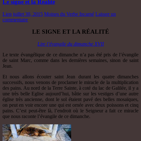
Le signe et la Réalité
Lien
juillet 30, 2015
Moines du Verbe Incarné
Laisser un
commentaire
LE SIGNE ET LA RÉALITÉ
Lire l’évangile du dimanche XVII
Le texte évangélique de ce dimanche n’a pas été pris de l’évangile
de saint Marc, comme dans les dernières semaines, sinon de saint
Jean.
Et nous allons écouter saint Jean durant les quatre dimanches
successifs, nous venons de proclamer le miracle de la multiplication
des pains. Au nord de la Terre Sainte, à coté du lac de Galilée, il y a
une très belle Eglise aujourd’hui, bâtie sur les vestiges d’une autre
église très ancienne, dont le sol étaient pavé des belles mosaïques,
on peut en voir encore une qui est ornée avec deux poissons et cinq
pains. C’est peut-être là, l’endroit où le Seigneur a fait ce miracle
que nous raconte l’évangile de ce dimanche.