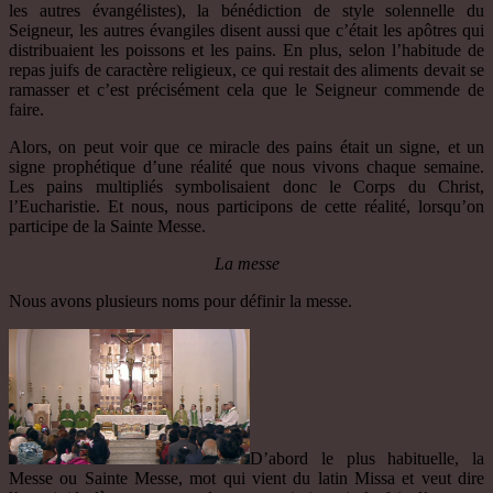
les autres évangélistes), la bénédiction de style solennelle du
Seigneur, les autres évangiles disent aussi que c’était les apôtres qui
distribuaient les poissons et les pains. En plus, selon l’habitude de
repas juifs de caractère religieux, ce qui restait des aliments devait se
ramasser et c’est précisément cela que le Seigneur commende de
faire.
Alors, on peut voir que ce miracle des pains était un signe, et un
signe prophétique d’une réalité que nous vivons chaque semaine.
Les pains multipliés symbolisaient donc le Corps du Christ,
l’Eucharistie. Et nous, nous participons de cette réalité, lorsqu’on
participe de la Sainte Messe.
La messe
Nous avons plusieurs noms pour définir la messe.
D’abord le plus habituelle, la
Messe ou Sainte Messe, mot qui vient du latin Missa et veut dire