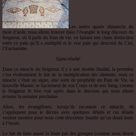
Les autres quatre dimanche du
mois d’août, nous allons trouver dans l’évangile le long discours du
Seigneur, où Il parle du Pain de vie, en faisant une claire distinction
entre ce pain qu’Il a multiplié et le vrai pain qui descend du Ciel,
l’Eucharistie.
Signe-réalité
Dans ce miracle du Seigneur, il y a une double finalité, la première
c’est évidemment le fait de la multiplication des aliments, mais ce
miracle c’était un signe, une sorte de prophétie du Pain de Vie, la
nouvelle Manne, le Sacrement de son Corps et de son Sang, comme
le Seigneur le fera voir après dans le discours qui nous allons
écouter la semaine prochaine.
Alors, les évangélistes, lorsqu’ils racontent ce miracle, ils
s’appliquent pour le décrire avec quelques détails et ces détails
veulent montrer pour nous cette deuxième finalité qu’on disait toute
à l’heure.
Le fait de faire assoir la foule par des groupes (comme nous disent