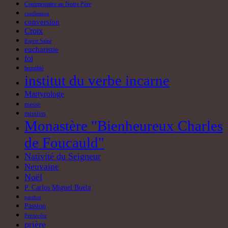
Commentaire au Notre Père
confession
conversion
Croix
Esprit Saint
eucharistie
foi
humilité
institut du verbe incarne
Martyrologe
messe
mission
Monastère "Bienheureux Charles
de Foucauld"
Nativité du Seigneur
Neuvaine
Noël
P. Carlos Miguel Buela
pardon
Passion
Pentecôte
prière