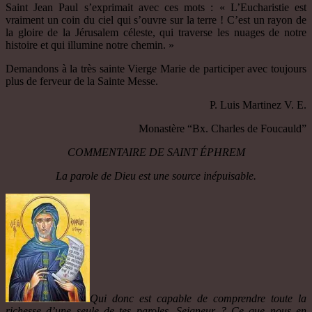
Saint Jean Paul s’exprimait avec ces mots : « L’Eucharistie est
vraiment un coin du ciel qui s’ouvre sur la terre ! C’est un rayon de
la gloire de la Jérusalem céleste, qui traverse les nuages de notre
histoire et qui illumine notre chemin. »
Demandons à la très sainte Vierge Marie de participer avec toujours
plus de ferveur de la Sainte Messe.
P. Luis Martinez V. E.
Monastère “Bx. Charles de Foucauld”
COMMENTAIRE DE SAINT ÉPHREM
La parole de Dieu est une source inépuisable.
Qui donc est capable de comprendre toute la
richesse d’une seule de tes paroles, Seigneur ? Ce que nous en