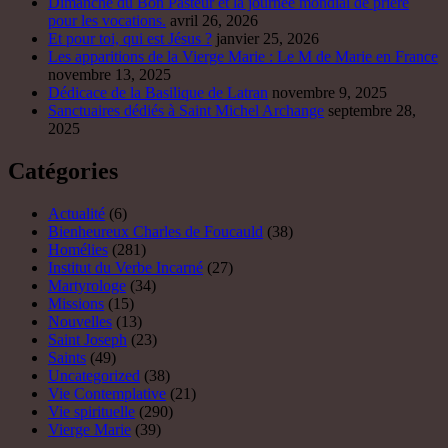
Dimanche du Bon Pasteur et la journée mondial de prière
pour les vocations.
avril 26, 2026
Et pour toi, qui est Jésus ?
janvier 25, 2026
Les apparitions de la Vierge Marie : Le M de Marie en France
novembre 13, 2025
Dédicace de la Basilique de Latran
novembre 9, 2025
Sanctuaires dédiés à Saint Michel Archange
septembre 28,
2025
Catégories
Actualité
(6)
Bienheureux Charles de Foucauld
(38)
Homélies
(281)
Institut du Verbe Incarné
(27)
Martyrologe
(34)
Missions
(15)
Nouvelles
(13)
Saint Joseph
(23)
Saints
(49)
Uncategorized
(38)
Vie Contemplative
(21)
Vie spirituelle
(290)
Vierge Marie
(39)