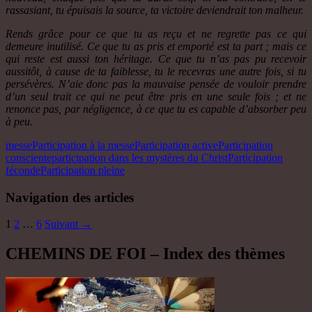
rassasiant, tu épuisais la source, ta victoire deviendrait ton malheur.
Rends grâce pour ce que tu as reçu et ne regrette pas ce qui
demeure inutilisé. Ce que tu as pris et emporté est ta part ; mais ce
qui reste est aussi ton héritage. Ce que tu n’as pas pu recevoir
aussitôt, à cause de ta faiblesse, tu le recevras une autre fois, si tu
persévères. N’aie donc pas la mauvaise pensée de vouloir prendre
d’un seul trait ce qui ne peut être pris en une seule fois ; et ne
renonce pas, par négligence, à ce que tu es capable d’absorber peu
à peu.
messe
Participation à la messe
Participation active
Participation
consciente
participation dans les mystères du Christ
Participation
féconde
Participation pleine
Navigation des articles
1
2
…
6
Suivant →
CHEMINS DE FOI – Index des thèmes