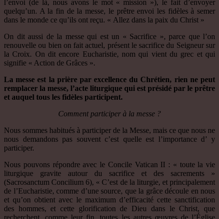
l’envoi (de là, nous avons le mot « mission »), le fait d’envoyer
quelqu’un. A la fin de la messe, le prêtre envoi les fidèles à semer
dans le monde ce qu’ils ont reçu. « Allez dans la paix du Christ »
On dit aussi de la messe qui est un « Sacrifice », parce que l’on
renouvelle ou bien on fait actuel, présent le sacrifice du Seigneur sur
la Croix. On dit encore Eucharistie, nom qui vient du grec et qui
signifie « Action de Grâces ».
La messe est la prière par excellence du Chrétien, rien ne peut
remplacer la messe, l’acte liturgique qui est présidé par le prêtre
et auquel tous les fidèles participent.
Comment participer à la messe ?
Nous sommes habitués à participer de la Messe, mais ce que nous ne
nous demandons pas souvent c’est quelle est l’importance d’ y
participer.
Nous pouvons répondre avec le Concile Vatican II : « toute la vie
liturgique gravite autour du sacrifice et des sacrements »
(Sacrosanctum Concilium 6), « C’est de la liturgie, et principalement
de l’Eucharistie, comme d’une source, que la grâce découle en nous
et qu’on obtient avec le maximum d’efficacité cette sanctification
des hommes, et cette glorification de Dieu dans le Christ, que
recherchent, comme leur fin, toutes les autres œuvres de l’Église