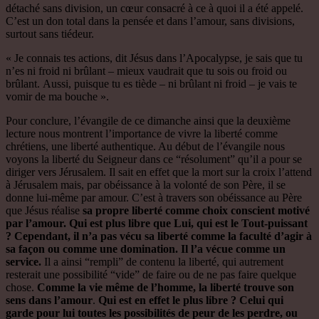
détaché sans division, un cœur consacré à ce à quoi il a été appelé.
C’est un don total dans la pensée et dans l’amour, sans divisions,
surtout sans tiédeur.
« Je connais tes actions, dit Jésus dans l’Apocalypse, je sais que tu
n’es ni froid ni brûlant – mieux vaudrait que tu sois ou froid ou
brûlant. Aussi, puisque tu es tiède – ni brûlant ni froid – je vais te
vomir de ma bouche ».
Pour conclure, l’évangile de ce dimanche ainsi que la deuxième
lecture nous montrent l’importance de vivre la liberté comme
chrétiens, une liberté authentique. Au début de l’évangile nous
voyons la liberté du Seigneur dans ce “résolument” qu’il a pour se
diriger vers Jérusalem. Il sait en effet que la mort sur la croix l’attend
à Jérusalem mais, par obéissance à la volonté de son Père, il se
donne lui-même par amour. C’est à travers son obéissance au Père
que Jésus réalise
sa propre liberté comme choix conscient motivé
par l’amour. Qui est plus libre que Lui, qui est le Tout-puissant
? Cependant, il n’a pas vécu sa liberté comme la faculté d’agir à
sa façon ou comme une domination. Il l’a vécue comme un
service.
Il a ainsi “rempli” de contenu la liberté, qui autrement
resterait une possibilité “vide” de faire ou de ne pas faire quelque
chose.
Comme la vie même de l’homme, la liberté trouve son
sens dans l’amour
.
Qui est en effet le plus libre ? Celui qui
garde pour lui toutes les possibilités de peur de les perdre, ou