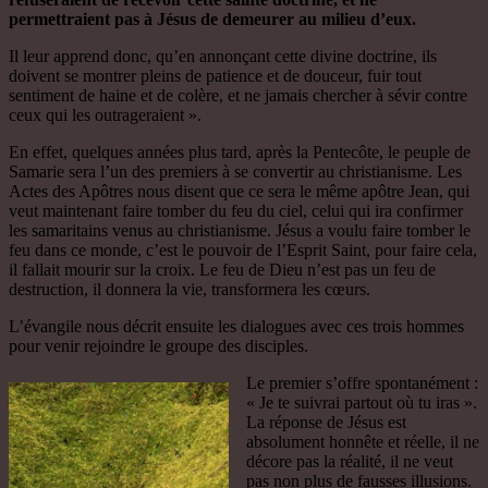
permettraient pas à Jésus de demeurer au milieu d’eux.
Il leur apprend donc, qu’en annonçant cette divine doctrine, ils
doivent se montrer pleins de patience et de douceur, fuir tout
sentiment de haine et de colère, et ne jamais chercher à sévir contre
ceux qui les outrageraient ».
En effet, quelques années plus tard, après la Pentecôte, le peuple de
Samarie sera l’un des premiers à se convertir au christianisme. Les
Actes des Apôtres nous disent que ce sera le même apôtre Jean, qui
veut maintenant faire tomber du feu du ciel, celui qui ira confirmer
les samaritains venus au christianisme. Jésus a voulu faire tomber le
feu dans ce monde, c’est le pouvoir de l’Esprit Saint, pour faire cela,
il fallait mourir sur la croix. Le feu de Dieu n’est pas un feu de
destruction, il donnera la vie, transformera les cœurs.
L’évangile nous décrit ensuite les dialogues avec ces trois hommes
pour venir rejoindre le groupe des disciples.
Le premier s’offre spontanément :
« Je te suivrai partout où tu iras ».
La réponse de Jésus est
absolument honnête et réelle, il ne
décore pas la réalité, il ne veut
pas non plus de fausses illusions.