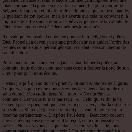
gravement malade et saint François commença à implorer avec une
totale confiance la guérison de sa bien-aimée. Jusqu’au jour où le
Seigneur lui apparut et lui dit : « Je te donne ce que tu me demande,
la guérison de ton épouse, mais je t’avertis que cela ne convient ni à
toi, ni à elle ». Le saint a donc accepté avec générosité la volonté de
Dieu et son épouse est décédée quelques jours après.
Il devait quitter ensuite la noblesse pour se faire religieux et prêtre,
Dieu l’appelait à devenir un grand prédicateur et à guider l’ordre des
jésuites comme son supérieur général, et c’était cela son chemin de
sanctification.
Pour conclure, nous ne devons jamais abandonner la prière, au
contraire, nous devons continuer sans cesse à frapper la porte de son
Cœur pour qu’Il nous écoute.
« Mais jusqu’à quand doit-on prier ? , dit saint Alphonse de Ligurie,
Toujours, jusqu’à ce que nous recevions la sentence favorable du
salut éternel, c’est-à-dire jusqu’à la mort : « Ne t’arrête pas,
continue-t-il, tant que tu n’as pas reçu ! ». “Celui qui se dit: je ne
cesserai pas de prier, tant que je ne serai pas sauvé, celui-là est sûr de
son salut: « Si tu dis : je ne me retirerai pas avant d’avoir reçu, tu
recevras certainement ». L’Apôtre Paul écrit: « Beaucoup courent
après la récompense mais un seul la reçoit, celui qui réussit à la
saisir: « Ne savez-vous pas que, dans les courses du stade, tous
courent mais un seul obtient le prix ? Courez donc de manière à le