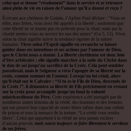
celui qui se donne “résolument” dans le service et se retrouve
ainsi plein de vie en raison de l’amour qu’il a donné et reçu ?
Écrivant aux chrétiens de Galatie, l’Apôtre Paul déclare : “Vous en
effet, mes frères, vous avez été appelés à la liberté ; seulement que
cette liberté ne se tourne pas en prétexte pour la chair; mais par la
charité mettez-vous au service les uns des autres” (Ga 5, 13). Vivre
selon la chair signifie suivre la tendance égoïste de la nature
humaine.
Vivre selon l’Esprit signifie en revanche se laisser
guider dans ses intentions et ses actions par l’amour de Dieu,
que le Christ nous a donné. La liberté chrétienne est donc loin
d’être arbitraire ; elle signifie marcher à la suite du Christ dans
le don de soi jusqu’au sacrifice de la Croix. Cela peut sembler
paradoxal, mais le Seigneur a vécu l’apogée de sa liberté sur la
croix, comme sommet de l’amour. Lorsqu’on lui criait, alors
qu’il était sur le Calvaire : “Si tu es le Fils de Dieu, descends de
la Croix !”, il démontra sa liberté de Fils précisément en restant
sur
la croix pour accomplir jusqu’au bout la volonté
miséricordieuse du Père.
Cette expérience a été partagée par de
nombreux autres témoins de la vérité, des hommes et des femmes
qui ont prouvé leur capacité de rester libres même dans une cellule
de prison et sous la menace de la torture. “La vérité vous rendra
libres”. Celui qui appartient à la vérité ne sera jamais esclave
d’aucun pouvoir,
mais saura toujours se faire librement le serviteur
de ses frères.