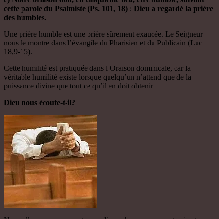
cette parole du Psalmiste (Ps. 101, 18) : Dieu a regardé la prière
des humbles.
Une prière humble est une prière sûrement exaucée. Le Seigneur
nous le montre dans l’évangile du Pharisien et du Publicain (Luc
18,9-15).
Cette humilité est pratiquée dans l’Oraison dominicale, car la
véritable humilité existe lorsque quelqu’un n’attend que de la
puissance divine que tout ce qu’il en doit obtenir.
Dieu nous écoute-t-il?