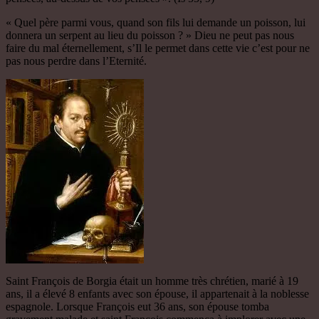
« Quel père parmi vous, quand son fils lui demande un poisson, lui
donnera un serpent au lieu du poisson ? » Dieu ne peut pas nous
faire du mal éternellement, s’Il le permet dans cette vie c’est pour ne
pas nous perdre dans l’Eternité.
Saint François de Borgia était un homme très chrétien, marié à 19
ans, il a élevé 8 enfants avec son épouse, il appartenait à la noblesse
espagnole. Lorsque François eut 36 ans, son épouse tomba