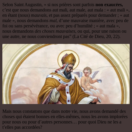
Selon Saint Augustin, « si nos prières sont parfois
non exaucées,
c’est que nous demandons aut mali, aut male, aut mala : « aut mali »,
en étant (nous)
mauvais
, et pas assez préparés pour demander ; « aut
male », nous demandons
mal
, d’une mauvaise manière, avec peu de
foi ou sans persévérance, ou avec peu d’humilité ; « aut mala »,
nous demandons
des choses mauvaises
, ou qui, pour une raison ou
une autre, ne nous conviendront pas” (La Cité de Dieu, 20, 22).
Mais nous constatons que dans notre vie, nous avons demandé des
choses qui étaient bonnes en elles-mêmes, nous les avons implorées
pour nous ou pour d’autres personnes… pour quoi Dieu ne les a
t’elles pas accordées?