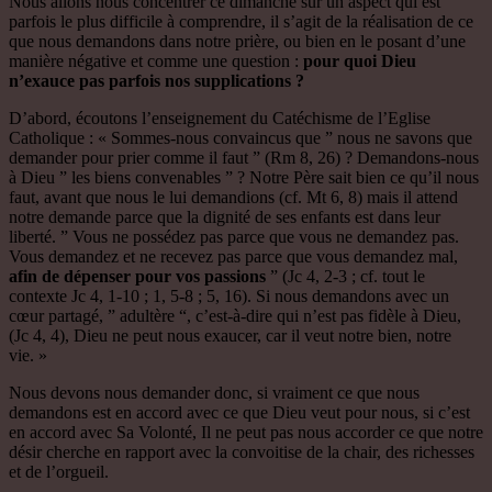
Nous allons nous concentrer ce dimanche sur un aspect qui est
parfois le plus difficile à comprendre, il s’agit de la réalisation de ce
que nous demandons dans notre prière, ou bien en le posant d’une
manière négative et comme une question :
pour quoi Dieu
n’exauce pas parfois nos supplications ?
D’abord, écoutons l’enseignement du Catéchisme de l’Eglise
Catholique : « Sommes-nous convaincus que ” nous ne savons que
demander pour prier comme il faut ” (Rm 8, 26) ? Demandons-nous
à Dieu ” les biens convenables ” ? Notre Père sait bien ce qu’il nous
faut, avant que nous le lui demandions (cf. Mt 6, 8) mais il attend
notre demande parce que la dignité de ses enfants est dans leur
liberté. ” Vous ne possédez pas parce que vous ne demandez pas.
Vous demandez et ne recevez pas parce que vous demandez mal,
afin de dépenser pour vos passions
” (Jc 4, 2-3 ; cf. tout le
contexte Jc 4, 1-10 ; 1, 5-8 ; 5, 16). Si nous demandons avec un
cœur partagé, ” adultère “, c’est-à-dire qui n’est pas fidèle à Dieu,
(Jc 4, 4), Dieu ne peut nous exaucer, car il veut notre bien, notre
vie. »
Nous devons nous demander donc, si vraiment ce que nous
demandons est en accord avec ce que Dieu veut pour nous, si c’est
en accord avec Sa Volonté, Il ne peut pas nous accorder ce que notre
désir cherche en rapport avec la convoitise de la chair, des richesses
et de l’orgueil.