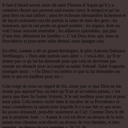
Il faut d’abord savoir, nous dit saint Thomas d’Aquin qu’il y a
certaines choses qui peuvent mal tourner (avec le temps) et qu’on
peut bien ou mal utiliser ; ainsi les richesses (demandées licitement et
de façon ordonnée) ont été parfois la ruine de bien des gens ; les
honneurs, qui en ont perdu un grand nombre ; les règnes, dont on
voit l’issue souvent misérable ; les alliances splendides, qui plus
d’une fois, détruisent les familles ». C’est Dieu donc qui, dans sa
Providence et pour notre salut éternel, nous épargne cela.
En effet, comme a dit un grand théologien, le père Antonin Dalmace
Sertillanges, « Dieu aide parfois sans aider », c’est-à-dire, qu’Il ne
donne pas ce qu’on lui demande pour que cela ne devienne pas
ensuite un obstacle pour accomplir sa sainte Volonté. Saint Augustin
enseigne aussi : « Ou Dieu t’accordera ce que tu lui demandes ou
bien ce qui est meilleur pour toi ».
Cela exige de nous un regard de foi, croire que ce que Dieu ne me
donne pas aujourd’hui, ou bien qu’Il ne m’accordera jamais, c’est
parce que dans Sa Sainte Volonté, Il le sait meilleur pour moi et pour
mon salut. Cela restera caché dans le mystère de sa Providence et
nous connaîtrons la raison pour laquelle Il n’a pas fait ce que nous
lui avons demandé, peut-être seulement au Ciel. Comme Dieu le dit
par le prophète Isaïe : « Autant le ciel est élevé au-dessus de la terre,
autant mes chemins sont élevés au-dessus de vos chemins, et mes
pensées, au-dessus de vos pensées ». (Is 55, 9)