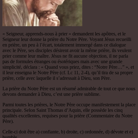
« Seigneur, apprends-nous à prier » demandent les apôtres, et le
Seigneur leur donne la prière du Notre Père. Voyant Jésus recueilli
en prière, un peu à l’écart, totalement immergé dans ce dialogue
avec le Père, ses disciples désirent avoir la même prière, ils veulent
prier comme leur maître. Jésus ne fit aucune objection, il ne parla
pas de formules étranges ou ésotériques mais avec une grande
simplicité, déclara : « Quand vous priez, dites : “Notre Père…” », et
il leur enseigna le Notre Père (cf. Lc 11, 2-4), qu’il tira de sa propre
prière, celle avec laquelle il s’adressait à Dieu, son Père.
La prière du Notre Père est un résumé admirable de tout ce que nous
devons demander à Dieu, c’est une prière sublime.
Parmi toutes les prières, le Notre Père occupe manifestement la place
principale. Selon Saint Thomas d’Aquin, elle possède les cinq
qualités excellentes, requises pour la prière (Commentaire du Notre
Père).
Celle-ci doit être a) confiante, b) droite, c) ordonnée, d) dévote et e)
humble.