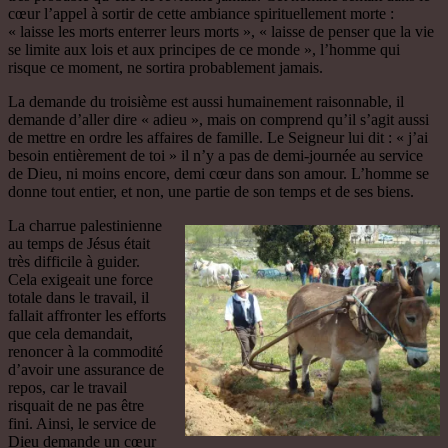
cœur l’appel à sortir de cette ambiance spirituellement morte :
« laisse les morts enterrer leurs morts », « laisse de penser que la vie
se limite aux lois et aux principes de ce monde », l’homme qui
risque ce moment, ne sortira probablement jamais.
La demande du troisième est aussi humainement raisonnable, il
demande d’aller dire « adieu », mais on comprend qu’il s’agit aussi
de mettre en ordre les affaires de famille. Le Seigneur lui dit : « j’ai
besoin entièrement de toi » il n’y a pas de demi-journée au service
de Dieu, ni moins encore, demi cœur dans son amour. L’homme se
donne tout entier, et non, une partie de son temps et de ses biens.
La charrue palestinienne
au temps de Jésus était
très difficile à guider.
Cela exigeait une force
totale dans le travail, il
fallait affronter les efforts
que cela demandait,
renoncer à la commodité
d’avoir une assurance de
repos, car le travail
risquait de ne pas être
fini. Ainsi, le service de
Dieu demande un cœur