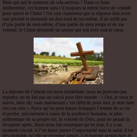
Mais qui sait le moment où cela arrivera ? Dans ce futur
indéterminé, cet homme aura t’il toujours la même force de volonté
pour suivre le Christ ? On voit clairement que la réponse doit avoir
une priorité et demande un don total de soi-même. Il ne suffit pas
d’une partie de moi-même, d’une partie de mon temps et de ma
volonté, le Christ demande un amour qui soit avec tout le cœur.
La réponse de l’amour est aussi immédiate, nous ne pouvons pas
reporter, on ne fait pas un calcul pour dire ensuite : « Oui, je veux te
suivre, bien sûr, mais maintenant c’est difficile pour moi, je dois faire
ceci ou cela ». Parce qu’on peut laisser échapper l’instant de sa vie
et perdre, précisément à cause de la prudence humaine, le plus
authentique de sa propre vie, la volonté de Dieu, pour ne jamais la
récupérer après. Jésus nous fait remarquer qu’en tout, il y a un
moment crucial, si l’on laisse passer l’opportunité sans la saisir, il est
très probable qu’elle ne revienne jamais. Cet homme sentait dans le