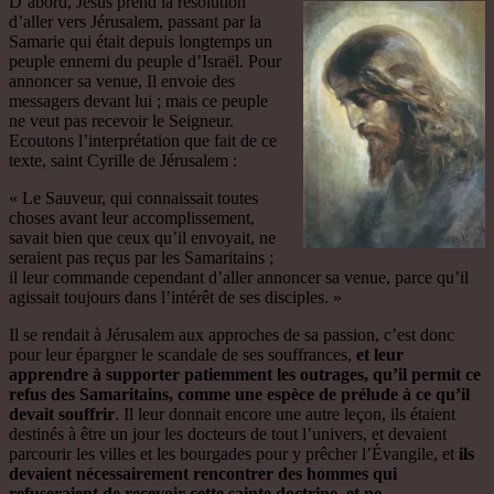
D’abord, Jésus prend la résolution
d’aller vers Jérusalem, passant par la
Samarie qui était depuis longtemps un
peuple ennemi du peuple d’Israël. Pour
annoncer sa venue, Il envoie des
messagers devant lui ; mais ce peuple
ne veut pas recevoir le Seigneur.
Ecoutons l’interprétation que fait de ce
texte, saint Cyrille de Jérusalem :
« Le Sauveur, qui connaissait toutes
choses avant leur accomplissement,
savait bien que ceux qu’il envoyait, ne
seraient pas reçus par les Samaritains ;
il leur commande cependant d’aller annoncer sa venue, parce qu’il
agissait toujours dans l’intérêt de ses disciples. »
Il se rendait à Jérusalem aux approches de sa passion, c’est donc
pour leur épargner le scandale de ses souffrances,
et leur
apprendre à supporter patiemment les outrages, qu’il permit ce
refus des Samaritains, comme une espèce de prélude à ce qu’il
devait souffrir
. Il leur donnait encore une autre leçon, ils étaient
destinés à être un jour les docteurs de tout l’univers, et devaient
parcourir les villes et les bourgades pour y prêcher l’Évangile, et
ils
devaient nécessairement rencontrer des hommes qui
refuseraient de recevoir cette sainte doctrine, et ne