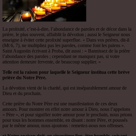
La prolixité, c’est-à-dire, l’abondance de paroles et de décor dans la
prière, le plus souvent, affaiblit la dévotion ; aussi le Seigneur nous
enseigne à éviter cette prolixité superflue. « Dans vos prières, dit-il
(Mt 6, 7), ne multipliez pas les paroles, comme font les païens ».
Saint Augustin écrivant à Proba, dit aussi : « Bannissez de la prière
l’abondance des paroles ; cependant ne manquez pas, si votre
attention demeure fervente, de beaucoup supplier. »
Telle est la raison pour laquelle le Seigneur institua cette brève
prière du Notre Père.
La dévotion vient de la charité, qui est inséparablement amour de
Dieu et du prochain.
Cette prière du Notre Père est une manifestation de ces deux
amours. Pour montrer en effet notre amour à Dieu, nous l’appelons
« Père », et pour signifier notre amour pour le prochain, nous prions
pour tous les hommes ensemble, en disant : notre Père, et poussés
par le même amour, nous ajoutons : remettez-nous nos offenses.
e) Notre oraison doit, en cinquième lieu, être humble, suivant