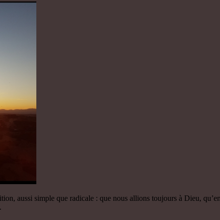
tion, aussi simple que radicale : que nous allions toujours à Dieu, qu’
.