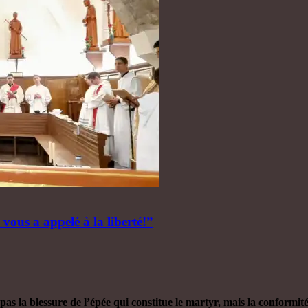
i vous a appelé à la liberté!”
pas la blessure de l’épée qui constitue le martyr, mais la conformité 