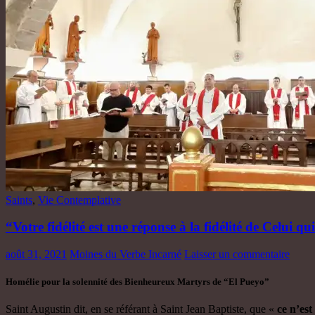
Saints
,
Vie Contemplative
“Votre fidélité est une réponse à la fidélité de Celui qu
août 31, 2021
Moines du Verbe Incarné
Laisser un commentaire
Homélie pour la solennité des Bienheureux Martyrs de “El Pueyo”
Saint Augustin dit, en se référant à Saint Jean Baptiste, que «
ce n’est 