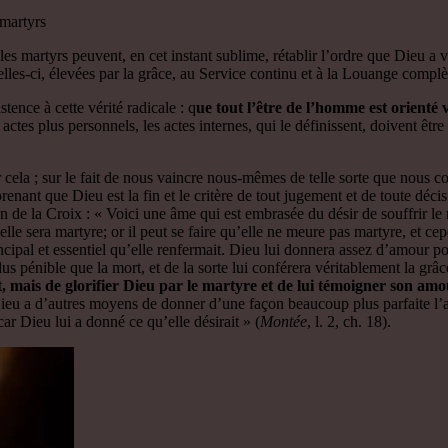
 martyrs
es martyrs peuvent, en cet instant sublime, rétablir l’ordre que Dieu a 
 celles-ci, élevées par la grâce, au Service continu et à la Louange compl
tence à cette vérité radicale : q
ue tout l’être de l’homme est orienté 
 actes plus personnels, les actes internes, qui le définissent, doivent êtr
 cela ; sur le fait de nous vaincre nous-mêmes de telle sorte que nous c
mprenant que Dieu est la fin et le critère de tout jugement et de toute déc
 de la Croix : « Voici une âme qui est embrasée du désir de souffrir le ma
lle sera martyre; or il peut se faire qu’elle ne meure pas martyre, et c
ncipal et essentiel qu’elle renfermait. Dieu lui donnera assez d’amour pour
us pénible que la mort, et de la sorte lui conférera véritablement la grâc
t, mais de glorifier Dieu par le martyre et de lui témoigner son am
ieu a d’autres moyens de donner d’une façon beaucoup plus parfaite l’am
car Dieu lui a donné ce qu’elle désirait » (
Montée
, l. 2, ch. 18).