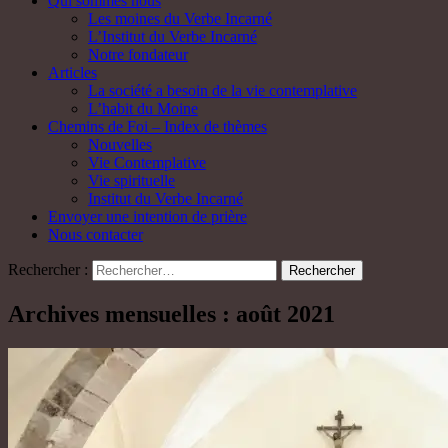
Qui sommes nous
Les moines du Verbe Incarné
L’Institut du Verbe Incarné
Notre fondateur
Articles
La société a besoin de la vie contemplative
L’habit du Moine
Chemins de Foi – Index de thèmes
Nouvelles
Vie Contemplative
Vie spirituelle
Institut du Verbe Incarné
Envoyer une intention de prière
Nous contacter
Rechercher :
Archives mensuelles : août 2021