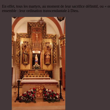
En effet, tous les martyrs, au moment de leur sacrifice définitif, ou «
ensemble : leur ordination transcendantale à Dieu.