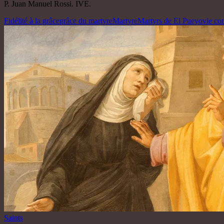
P. Juan Manuel Rossi. IVE.
Fidélité à la grâce
grâce du martyre
Martyre
Martyrs de El Pueyo
vie co
Saints