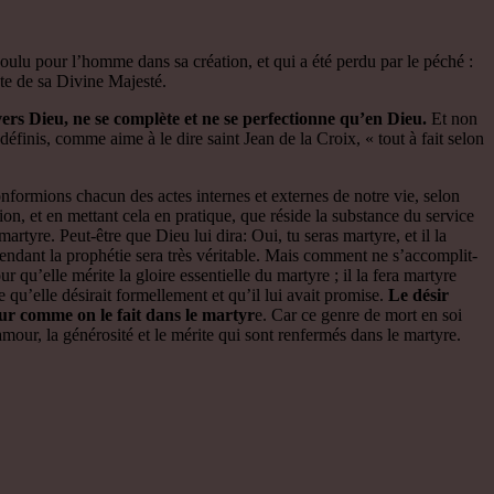
voulu pour l’homme dans sa création, et qui a été perdu par le péché :
ète de sa Divine Majesté.
vers Dieu, ne se complète et ne se perfectionne qu’en Dieu.
Et non
e définis, comme aime à le dire saint Jean de la Croix, « tout à fait selon
onformions chacun des actes internes et externes de notre vie, selon
ision, et en mettant cela en pratique, que réside la substance du service
rtyre. Peut-être que Dieu lui dira: Oui, tu seras martyre, et il la
ependant la prophétie sera très véritable. Mais comment ne s’accomplit-
 qu’elle mérite la gloire essentielle du martyre ; il la fera martyre
e qu’elle désirait formellement et qu’il lui avait promise.
Le désir
our comme on le fait dans le martyr
e. Car ce genre de mort en soi
our, la générosité et le mérite qui sont renfermés dans le martyre.