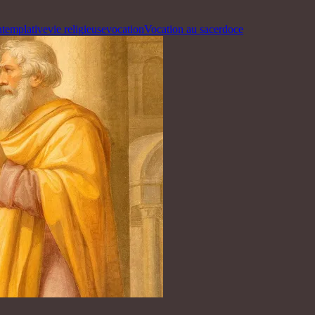
ntemplative
vie religieuse
vocation
Vocation au sacerdoce