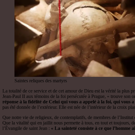
Saintes reliques des martyrs
La totalité de ce service et de cet amour de Dieu est la vérité la plus 
Jean-Paul II aux témoins de la foi persécutée à Prague, « trouve son orig
réponse à la fidélité de Celui qui vous a appelé à la foi, qui vous a
pas été donnée de l’extérieur. Elle est née de l’intérieur de la croix pla
Que notre vie de religieux, de contemplatifs, de membres de l’Institut d
Que la vitalité qui en jaillit nous permette à tous, en tout et toujour
l’Évangile de saint Jean :
« La sainteté consiste à ce que l’homme ai