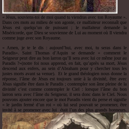
« Jésus, souviens-toi de moi quand tu viendras avec ton Royaume ».
Dans ces mots au milieu de son agonie, ce malfaiteur reconnaît que
Jésus est quelqu’un de puissant ; le malfaiteur demande la
Miséricorde, que Dieu se souvienne de Lui au moment où Il viendra
comme juge avec son Royaume.
« Amen, je te le dis : aujourd’hui, avec moi, tu seras dans le
Paradis». Saint Thomas d’Aquin se demande « comment le
Seigneur peut dire au bon larron qu’Il sera avec lui ce même jour au
Paradis ?»(notre foi nous apprend, en fait, qu’après sa mort, Jésus
descend aux enfers, au sein d’Abraham pour y chercher tous les
justes morts avant sa venue). Et le grand théologien nous donne la
réponse, l’âme de Jésus est toujours unie à la divinité, être avec
Jésus signifie être dans le Paradis ; contempler son âme pleine de la
divinité c’est comme contempler le Ciel : lorsque l’âme du bon
larron sera avec l’âme du Seigneur, il sera donc dans le Ciel. Nous
pouvons ajouter encore que le mot Paradis vient du perse et signifie
« le jardin fermé d’un roi » où lui seul pouvait se promener, être
invité à se promener avec lui était l’un des plus grands honneurs.