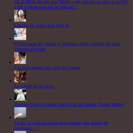
Où la Bible dit-elle que Marie a été enlevée au ciel ou qu'elle
a été conçue sans péché originel ?
Litanies de Saint Jean Paul II
Prières pour les études et quelques bons conseils de saint
Thomas d'Aquin
Les trois mages des pays de l'orient
La Gloire de la Croix
Pourquoi devons-nous vénérer la très Sainte Vierge Marie?
La foi, si vous en aviez gros comme une graine de
moutarde…!