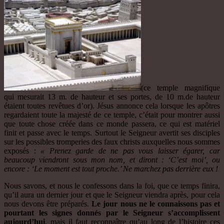
(ce temple magnifique
qui mesurait 13 m. de hauteur et ses portes, de 10 m.de hauteur
étaient toutes revêtues d’or). Jésus annonce cela lorsque les apôtres
regardaient toute la majesté de ce temple, c’était pour montrer aussi
que toute chose créée dans ce monde passera, ce qui est matériel
finit et passe avec le temps. Surtout le Seigneur avertit ses disciples
sur les possibles tromperies des faux christs auxquelles nous sommes
exposés :
« Prenez garde de ne pas vous laisser égarer, car
beaucoup viendront sous mon nom, et diront : ‘C’est moi’, ou
encore : ‘Le moment est tout proche.’ Ne marchez pas derrière eux !
Nous savons, et nous le confessons dans la foi, que ce temps finira,
qu’il aura un dernier jour et que le Seigneur viendra après, pour cela
nous devons être préparés.
Le jour nous ne le connaissons pas et
pourtant les signes donnés par le Seigneur s’accomplissent
aujourd’hui
, mais il faut reconnaître qu’au long de l’histoire ces