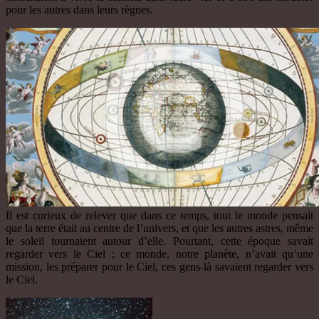
pour les autres dans leurs règnes.
Il est curieux de relever que dans ce temps, tout le monde pensait
que la terre était au centre de l’univers, et que les autres astres, même
le soleil tournaient autour d’elle. Pourtant, cette époque savait
regarder vers le Ciel ; ce monde, notre planète, n’avait qu’une
mission, les préparer pour le Ciel, ces gens-là savaient regarder vers
le Ciel.