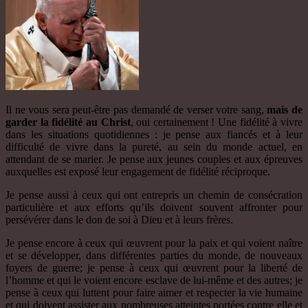
Il ne vous sera peut-être pas demandé de verser votre sang,
mais de
garder la fidélité au Christ
, oui certainement ! Une fidélité à vivre
dans les situations quotidiennes : je pense aux fiancés et à leur
difficulté de vivre dans la pureté, au sein du monde actuel, en
attendant de se marier. Je pense aux jeunes couples et aux épreuves
auxquelles est exposé leur engagement de fidélité réciproque.
Je pense aussi à ceux qui ont entrepris un chemin de consécration
particulière et aux efforts qu’ils doivent souvent affronter pour
persévérer dans le don de soi à Dieu et à leurs frères.
Je pense encore à ceux qui œuvrent pour la paix et qui voient naître
et se développer, dans différentes parties du monde, de nouveaux
foyers de guerre; je pense à ceux qui œuvrent pour la liberté de
l’homme et qui le voient encore esclave de lui-même et des autres; je
pense à ceux qui luttent pour faire aimer et respecter la vie humaine
et qui doivent assister aux nombreuses atteintes portées contre elle et