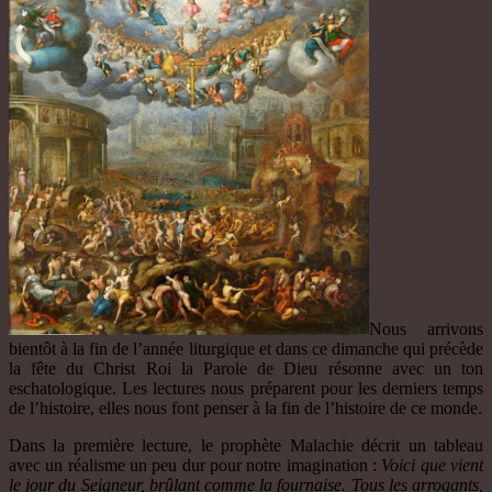
Nous arrivons
bientôt à la fin de l’année liturgique et dans ce dimanche qui précède
la fête du Christ Roi la Parole de Dieu résonne avec un ton
eschatologique. Les lectures nous préparent pour les derniers temps
de l’histoire, elles nous font penser à la fin de l’histoire de ce monde.
Dans la première lecture, le prophète Malachie décrit un tableau
avec un réalisme un peu dur pour notre imagination :
Voici que vient
le jour du Seigneur, brûlant comme la fournaise. Tous les arrogants,