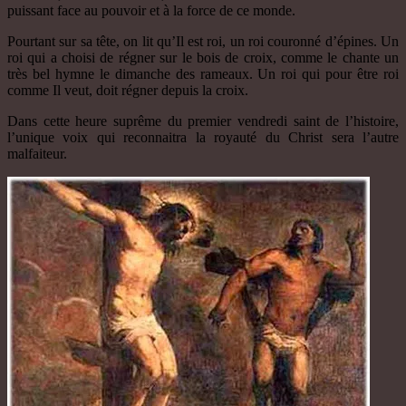
puissant face au pouvoir et à la force de ce monde.
Pourtant sur sa tête, on lit qu’Il est roi, un roi couronné d’épines. Un
roi qui a choisi de régner sur le bois de croix, comme le chante un
très bel hymne le dimanche des rameaux. Un roi qui pour être roi
comme Il veut, doit régner depuis la croix.
Dans cette heure suprême du premier vendredi saint de l’histoire,
l’unique voix qui reconnaitra la royauté du Christ sera l’autre
malfaiteur.