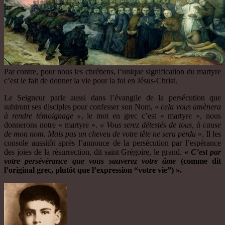
Par contre, pour nous les chrétiens, l’unique signification du martyre
c’est le fait de donner la vie pour la foi en Jésus-Christ.
Le Seigneur parle aussi dans l’évangile de la persécution que
subiront ses disciples pour confesser son Nom, «
cela vous amènera
à rendre témoignage »
, le mot en grec c’est « martyre », nous
donnerons notre « martyre ».
« Vous serez détestés de tous, à cause
de mon nom.
Mais pas un cheveu de votre tête ne sera perdu
», Il les
console aussitôt après l’annonce de la persécution par l’espérance
des joies de la résurrection, dit saint Grégoire, le grand.
«
C’est par
votre persévérance que vous sauverez votre âme
(comme dit
l’original grec, plutôt que l’expression “votre vie”) ».