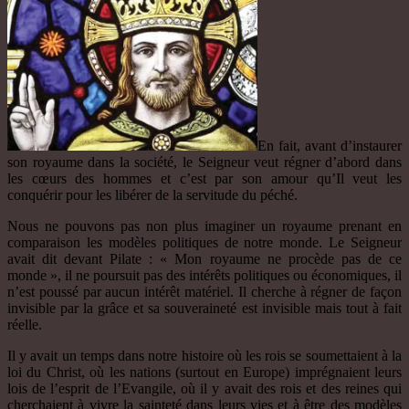
En fait, avant d’instaurer
son royaume dans la société, le Seigneur veut régner d’abord dans
les cœurs des hommes et c’est par son amour qu’Il veut les
conquérir pour les libérer de la servitude du péché.
Nous ne pouvons pas non plus imaginer un royaume prenant en
comparaison les modèles politiques de notre monde. Le Seigneur
avait dit devant Pilate : « Mon royaume ne procède pas de ce
monde », il ne poursuit pas des intérêts politiques ou économiques, il
n’est poussé par aucun intérêt matériel. Il cherche à régner de façon
invisible par la grâce et sa souveraineté est invisible mais tout à fait
réelle.
Il y avait un temps dans notre histoire où les rois se soumettaient à la
loi du Christ, où les nations (surtout en Europe) imprégnaient leurs
lois de l’esprit de l’Evangile, où il y avait des rois et des reines qui
cherchaient à vivre la sainteté dans leurs vies et à être des modèles