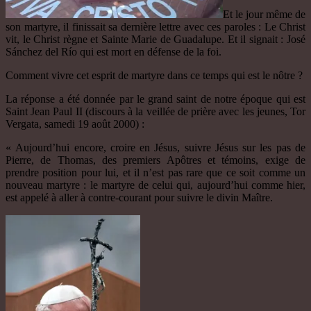
Et le jour même de
son martyre, il finissait sa dernière lettre avec ces paroles : Le Christ
vit, le Christ règne et Sainte Marie de Guadalupe. Et il signait : José
Sánchez del Río qui est mort en défense de la foi.
Comment vivre cet esprit de martyre dans ce temps qui est le nôtre ?
La réponse a été donnée par le grand saint de notre époque qui est
Saint Jean Paul II (discours à la veillée de prière avec les jeunes, Tor
Vergata, samedi 19 août 2000) :
« Aujourd’hui encore, croire en Jésus, suivre Jésus sur les pas de
Pierre, de Thomas, des premiers Apôtres et témoins, exige de
prendre position pour lui, et il n’est pas rare que ce soit comme un
nouveau martyre : le martyre de celui qui, aujourd’hui comme hier,
est appelé à aller à contre-courant pour suivre le divin Maître.