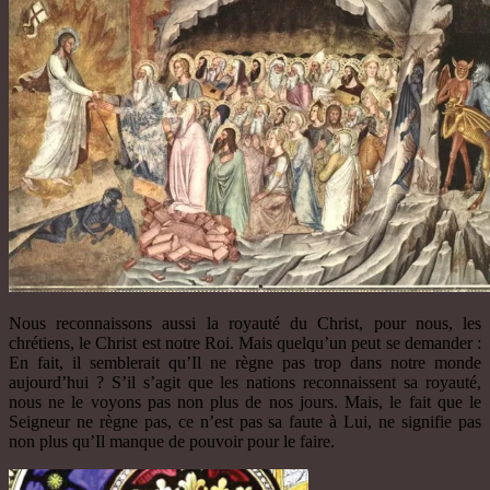
Nous reconnaissons aussi la royauté du Christ, pour nous, les
chrétiens, le Christ est notre Roi. Mais quelqu’un peut se demander :
En fait, il semblerait qu’Il ne règne pas trop dans notre monde
aujourd’hui ? S’il s’agit que les nations reconnaissent sa royauté,
nous ne le voyons pas non plus de nos jours. Mais, le fait que le
Seigneur ne règne pas, ce n’est pas sa faute à Lui, ne signifie pas
non plus qu’Il manque de pouvoir pour le faire.