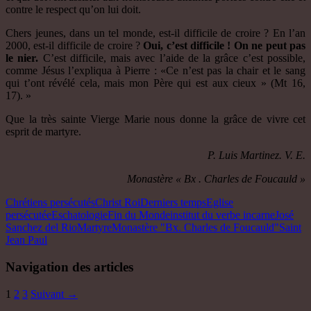
contre le respect qu’on lui doit.
Chers jeunes, dans un tel monde, est-il difficile de croire ? En l’an
2000, est-il difficile de croire ?
Oui, c’est difficile ! On ne peut pas
le nier.
C’est difficile, mais avec l’aide de la grâce c’est possible,
comme Jésus l’expliqua à Pierre : «Ce n’est pas la chair et le sang
qui t’ont révélé cela, mais mon Père qui est aux cieux » (Mt 16,
17). »
Que la très sainte Vierge Marie nous donne la grâce de vivre cet
esprit de martyre.
P. Luis Martinez. V. E.
Monastère « Bx . Charles de Foucauld »
Chrétiens persécutés
Christ Roi
Derniers temps
Eglise
persécutée
Eschatologie
Fin du Monde
institut du verbe incarne
José
Sanchez del Rio
Martyre
Monastère "Bx. Charles de Foucauld"
Saint
Jean Paul
Navigation des articles
1
2
3
Suivant →