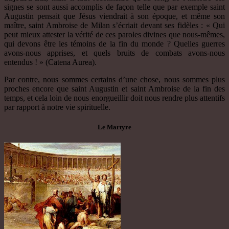
signes se sont aussi accomplis de façon telle que par exemple saint
Augustin pensait que Jésus viendrait à son époque, et même son
maître, saint Ambroise de Milan s’écriait devant ses fidèles : « Qui
peut mieux attester la vérité de ces paroles divines que nous-mêmes,
qui devons être les témoins de la fin du monde ? Quelles guerres
avons-nous apprises, et quels bruits de combats avons-nous
entendus ! » (Catena Aurea).
Par contre, nous sommes certains d’une chose, nous sommes plus
proches encore que saint Augustin et saint Ambroise de la fin des
temps, et cela loin de nous enorgueillir doit nous rendre plus attentifs
par rapport à notre vie spirituelle.
Le Martyre