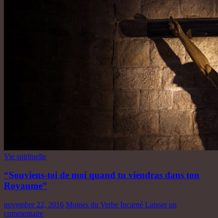
Vie spirituelle
“Souviens-toi de moi quand tu viendras dans ton
Royaume”
novembre 22, 2016
Moines du Verbe Incarné
Laisser un
commentaire