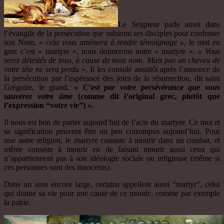
Le Seigneur parle aussi dans
l’évangile de la persécution que subiront ses disciples pour confesser
son Nom, «
cela vous amènera à rendre témoignage »
, le mot en
grec c’est « martyre », nous donnerons notre « martyre ».
« Vous
serez détestés de tous, à cause de mon nom.
Mais pas un cheveu de
votre tête ne sera perdu
», Il les console aussitôt après l’annonce de
la persécution par l’espérance des joies de la résurrection, dit saint
Grégoire, le grand.
«
C’est par votre persévérance que vous
sauverez votre âme
(comme dit l’original grec, plutôt que
l’expression “votre vie”) ».
Il nous est bon de parler aujourd’hui de l’acte du martyre. Ce mot et
sa signification peuvent être un peu corrompus aujourd’hui. Pour
une autre religion, le martyre consiste à mourir dans un combat, et
même consiste à mourir en de faisant mourir aussi ceux qui
n’appartiennent pas à son idéologie sociale ou religieuse (même si
ces personnes sont des innocents).
Dans un sens encore large, certains appellent aussi “martyr”, celui
qui donne sa vie pour une cause de ce monde, comme par exemple
la patrie.