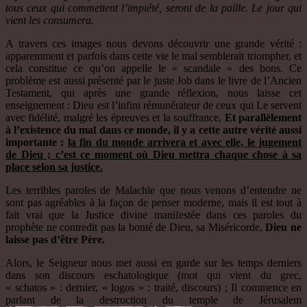
tous ceux qui commettent l’impiété, seront de la paille. Le jour qui
vient les consumera.
A travers ces images nous devons découvrir une grande vérité :
apparemment et parfois dans cette vie le mal semblerait triompher, et
cela constitue ce qu’on appelle le « scandale » des bons. Ce
problème est aussi présenté par le juste Job dans le livre de l’Ancien
Testament, qui après une grande réflexion, nous laisse cet
enseignement : Dieu est l’infini rémunérateur de ceux qui Le servent
avec fidélité, malgré les épreuves et la souffrance.
Et parallèlement
à l’existence du mal dans ce monde, il y a cette autre vérité aussi
importante :
la fin du monde arrivera et avec elle, le jugement
de Dieu ; c’est ce moment où Dieu mettra chaque chose à sa
place selon sa justice.
Les terribles paroles de Malachie que nous venons d’entendre ne
sont pas agréables à la façon de penser moderne, mais il est tout à
fait vrai que la Justice divine manifestée dans ces paroles du
prophète ne contredit pas la bonté de Dieu, sa Miséricorde,
Dieu ne
laisse pas d’être Père.
Alors, le Seigneur nous met aussi en garde sur les temps derniers
dans son discours eschatologique (mot qui vient du grec,
« schatos » : dernier, « logos » : traité, discours) ; Il commence en
parlant de la destruction du temple de Jérusalem