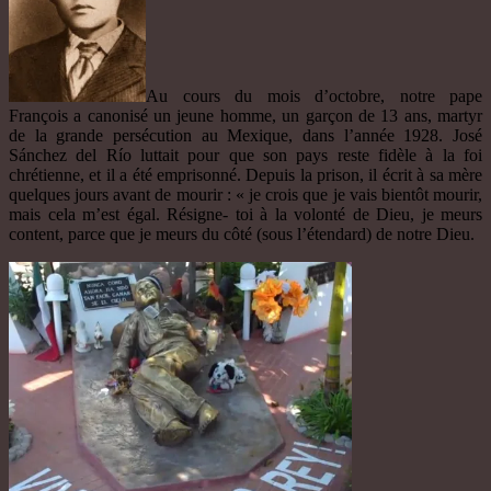
Au cours du mois d’octobre, notre pape
François a canonisé un jeune homme, un garçon de 13 ans, martyr
de la grande persécution au Mexique, dans l’année 1928. José
Sánchez del Río luttait pour que son pays reste fidèle à la foi
chrétienne, et il a été emprisonné. Depuis la prison, il écrit à sa mère
quelques jours avant de mourir : « je crois que je vais bientôt mourir,
mais cela m’est égal. Résigne- toi à la volonté de Dieu, je meurs
content, parce que je meurs du côté (sous l’étendard) de notre Dieu.