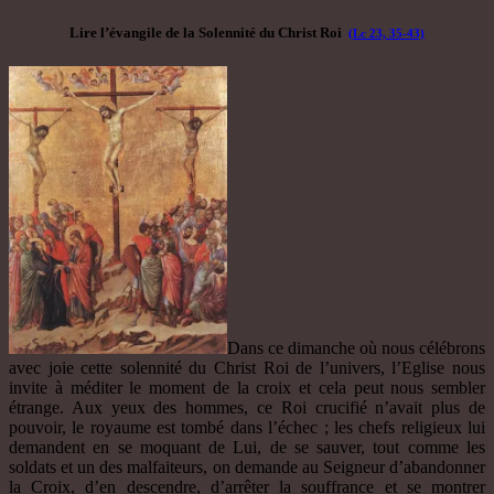
Lire l’évangile de la Solennité du Christ Roi
(Lc 23, 35-43)
Dans ce dimanche où nous célébrons
avec joie cette solennité du Christ Roi de l’univers, l’Eglise nous
invite à méditer le moment de la croix et cela peut nous sembler
étrange. Aux yeux des hommes, ce Roi crucifié n’avait plus de
pouvoir, le royaume est tombé dans l’échec ; les chefs religieux lui
demandent en se moquant de Lui, de se sauver, tout comme les
soldats et un des malfaiteurs, on demande au Seigneur d’abandonner
la Croix, d’en descendre, d’arrêter la souffrance et se montrer