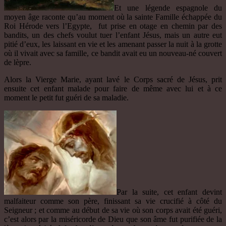
Et une légende espagnole du
moyen âge raconte qu’au moment où la sainte Famille échappée du
Roi Hérode vers l’Egypte, fut prise en otage en chemin par des
bandits, un des chefs voulut tuer l’enfant Jésus, mais un autre eut
pitié d’eux, les laissant en vie et les amenant passer la nuit à la grotte
où il vivait avec sa famille, ce bandit avait eu un nouveau-né couvert
de lèpre.
Alors la Vierge Marie, ayant lavé le Corps sacré de Jésus, prit
ensuite cet enfant malade pour faire de même avec lui et à ce
moment le petit fut guéri de sa maladie.
Par la suite, cet enfant devint
malfaiteur comme son père, finissant sa vie crucifié à côté du
Seigneur ; et comme au début de sa vie où son corps avait été guéri,
c’est alors par la miséricorde de Dieu que son âme fut purifiée de la