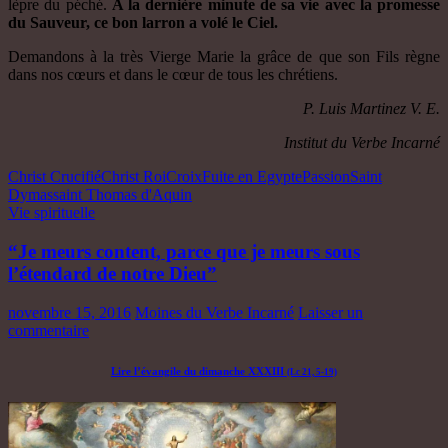
lèpre du péché.
A la dernière minute de sa vie avec la promesse
du Sauveur, ce bon larron a volé le Ciel.
Demandons à la très Vierge Marie la grâce de que son Fils règne
dans nos cœurs et dans le cœur de tous les chrétiens.
P. Luis Martinez V. E.
Institut du Verbe Incarné
Christ Crucifié
Christ Roi
Croix
Fuite en Egypte
Passion
Saint
Dymas
saint Thomas d'Aquin
Vie spirituelle
“Je meurs content, parce que je meurs sous
l’étendard de notre Dieu”
novembre 15, 2016
Moines du Verbe Incarné
Laisser un
commentaire
Lire l’évangile du dimanche XXXIII
(Lc 21, 5-19)