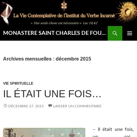
Aller
au
contenu
Recherche
MONASTERE SAINT CHARLES DE FOUCAULD
MENU
PRINCIP
Archives mensuelles : décembre 2015
VIE SPIRITUELLE
IL ÉTAIT UNE FOIS…
DÉCEMBRE 27, 2015
LAISSER UN COMMENTAIRE
– Il était une fois,
un roi…