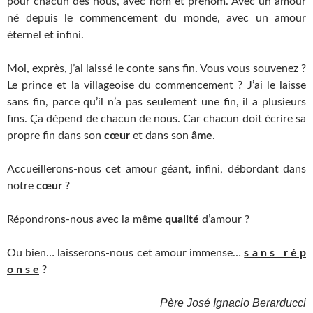
pour chacun des nous, avec nom et prénom. Avec un amour
né depuis le commencement du monde, avec un amour
éternel et infini.
Moi, exprès, j’ai laissé le conte sans fin. Vous vous souvenez ?
Le prince et la villageoise du commencement ? J’ai le laisse
sans fin, parce qu’il n’a pas seulement une fin, il a plusieurs
fins. Ça dépend de chacun de nous. Car chacun doit écrire sa
propre fin dans
son
cœur
et dans son
âme
.
Accueillerons-nous cet amour géant, infini, débordant dans
notre
cœur
?
Répondrons-nous avec la même
qualité
d’amour ?
Ou bien… laisserons-nous cet amour immense…
s a n s r é p
o n s e
?
Père José Ignacio Berarducci