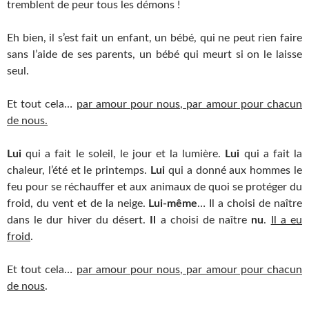
tremblent de peur tous les démons !
Eh bien, il s’est fait un enfant, un bébé, qui ne peut rien faire
sans l’aide de ses parents, un bébé qui meurt si on le laisse
seul.
Et tout cela…
par amour pour nous, par amour pour chacun
de nous.
Lui
qui a fait le soleil, le jour et la lumière.
Lui
qui a fait la
chaleur, l’été et le printemps.
Lui
qui a donné aux hommes le
feu pour se réchauffer et aux animaux de quoi se protéger du
froid, du vent et de la neige.
Lui-même
… Il a choisi de naître
dans le dur hiver du désert.
Il
a choisi de naître
nu
.
Il a eu
froid
.
Et tout cela…
par amour pour nous, par amour pour chacun
de nous
.