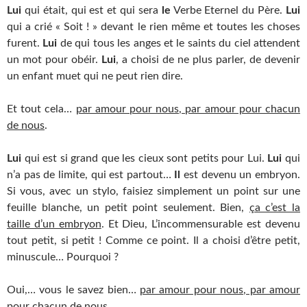
Lui
qui était, qui est et qui sera
le
Verbe Eternel du Père.
Lui
qui a crié « Soit ! » devant le rien même et toutes les choses
furent.
Lui
de qui tous les anges et le saints du ciel attendent
un mot pour obéir.
Lui
, a choisi de ne plus parler, de devenir
un enfant muet qui ne peut rien dire.
Et tout cela…
par amour pour nous, par amour pour chacun
de nous
.
Lui
qui est si grand que les cieux sont petits pour Lui.
Lui
qui
n’a pas de limite, qui est partout…
Il
est devenu un embryon.
Si vous, avec un stylo, faisiez simplement un point sur une
feuille blanche, un petit point seulement. Bien,
ça c’est la
taille d’un embryon
. Et Dieu, L’incommensurable est devenu
tout petit, si petit ! Comme ce point. Il a choisi d’être petit,
minuscule… Pourquoi ?
Oui,… vous le savez bien…
par amour pour nous, par amour
pour chacun de nous.