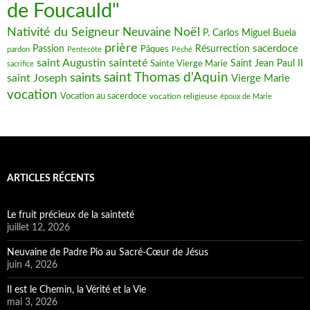
de Foucauld"
Nativité du Seigneur
Noël
Neuvaine
P. Carlos Miguel Buela
prière
sacerdoce
Passion
Pâques
Résurrection
pardon
Pentecôte
Péché
saint Augustin
sainteté
Saint Jean Paul II
Sainte Vierge Marie
sacrifice
saint Thomas d'Aquin
saints
saint Joseph
Vierge Marie
vocation
Vocation au sacerdoce
vocation religieuse
époux de Marie
ARTICLES RÉCENTS
Le fruit précieux de la sainteté
juillet 12, 2026
Neuvaine de Padre Pio au Sacré-Cœur de Jésus
juin 4, 2026
Il est le Chemin, la Vérité et la Vie
mai 3, 2026