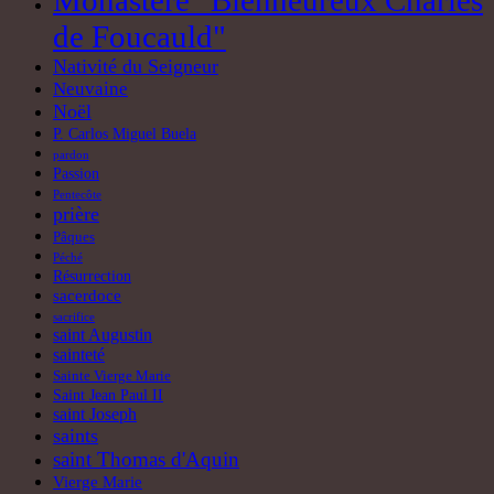
Monastère "Bienheureux Charles
de Foucauld"
Nativité du Seigneur
Neuvaine
Noël
P. Carlos Miguel Buela
pardon
Passion
Pentecôte
prière
Pâques
Péché
Résurrection
sacerdoce
sacrifice
saint Augustin
sainteté
Sainte Vierge Marie
Saint Jean Paul II
saint Joseph
saints
saint Thomas d'Aquin
Vierge Marie