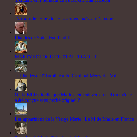
Au soir de notre vie nous serons jugés sur l’amour
Litanies de Saint Jean Paul II
MARTYROLOGE DU 01 AU 10 AOUT
« Litanies de l'Humilité » du Cardinal Merry del Val
Où la Bible dit-elle que Marie a été enlevée au ciel ou qu'elle
a été conçue sans péché originel ?
Les apparitions de la Vierge Marie : Le M de Marie en France