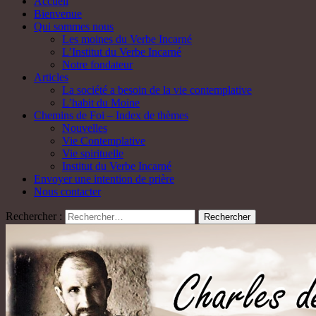
Accueil
Bienvenue
Qui sommes nous
Les moines du Verbe Incarné
L’Institut du Verbe Incarné
Notre fondateur
Articles
La société a besoin de la vie contemplative
L’habit du Moine
Chemins de Foi – Index de thèmes
Nouvelles
Vie Contemplative
Vie spirituelle
Institut du Verbe Incarné
Envoyer une intention de prière
Nous contacter
Rechercher :