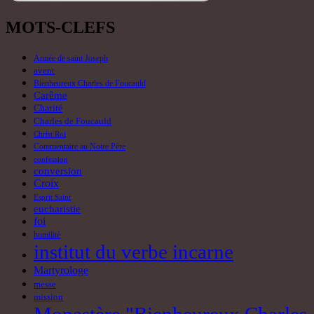
MOTS-CLEFS
Année de saint Joseph
avent
Bienheureux Charles de Foucauld
Carême
Charité
Charles de Foucauld
Christ Roi
Commentaire au Notre Père
confession
conversion
Croix
Esprit Saint
eucharistie
foi
humilité
institut du verbe incarne
Martyrologe
messe
mission