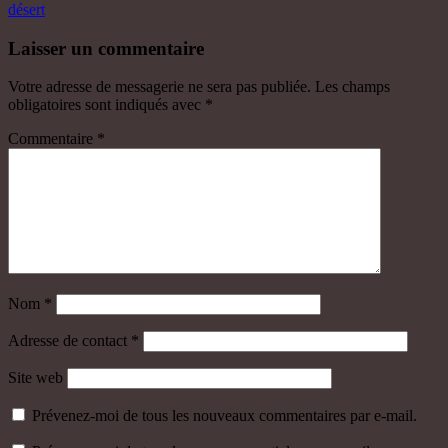
désert
Laisser un commentaire
Votre adresse de messagerie ne sera pas publiée.
Les champs
obligatoires sont indiqués avec
*
Commentaire
*
Nom
*
Adresse de contact
*
Site web
Prévenez-moi de tous les nouveaux commentaires par e-mail.