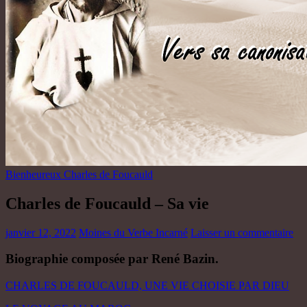
Bienheureux Charles de Foucauld
Charles de Foucauld – Sa vie
janvier 12, 2022
Moines du Verbe Incarné
Laisser un commentaire
Biographie composée par René Bazin.
CHARLES DE FOUCAULD, UNE VIE CHOISIE PAR DIEU