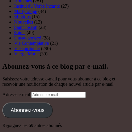
Homélies
(281)
Institut du Verbe Incarné
(27)
Martyrologe
(34)
Missions
(15)
Nouvelles
(13)
Saint Joseph
(23)
Saints
(49)
Uncategorized
(38)
Vie Contemplative
(21)
Vie spirituelle
(290)
Vierge Marie
(39)
Abonnez-vous à ce blog par e-mail.
Saisissez votre adresse e-mail pour vous abonner à ce blog et
recevoir une notification de chaque nouvel article par e-mail.
Adresse e-mail
Abonnez-vous
Rejoignez les 69 autres abonnés