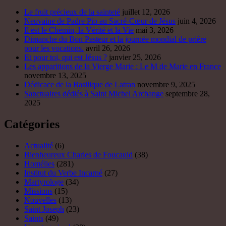
Le fruit précieux de la sainteté
juillet 12, 2026
Neuvaine de Padre Pio au Sacré-Cœur de Jésus
juin 4, 2026
Il est le Chemin, la Vérité et la Vie
mai 3, 2026
Dimanche du Bon Pasteur et la journée mondial de prière
pour les vocations.
avril 26, 2026
Et pour toi, qui est Jésus ?
janvier 25, 2026
Les apparitions de la Vierge Marie : Le M de Marie en France
novembre 13, 2025
Dédicace de la Basilique de Latran
novembre 9, 2025
Sanctuaires dédiés à Saint Michel Archange
septembre 28,
2025
Catégories
Actualité
(6)
Bienheureux Charles de Foucauld
(38)
Homélies
(281)
Institut du Verbe Incarné
(27)
Martyrologe
(34)
Missions
(15)
Nouvelles
(13)
Saint Joseph
(23)
Saints
(49)