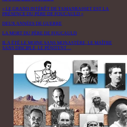
« LE GRAND INTÉRÊT DE TAMANRASSET EST LA
PRÉSENCE DU PÈRE DE FOUCAULD »
DEUX ANNÉES DE GUERRE
LA MORT DU PÈRE DE FOUCAULD
IL A ÉTÉ LE MOINE SANS MONASTÈRE, LE MAÎTRE
SANS DISCIPLE, LE PÉNITENT…