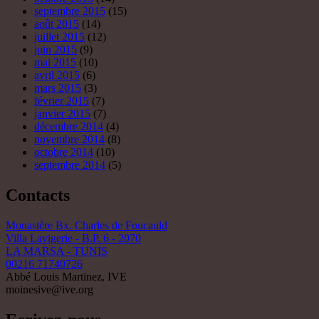
septembre 2015
(15)
août 2015
(14)
juillet 2015
(12)
juin 2015
(9)
mai 2015
(10)
avril 2015
(6)
mars 2015
(3)
février 2015
(7)
janvier 2015
(7)
décembre 2014
(4)
novembre 2014
(8)
octobre 2014
(10)
septembre 2014
(5)
Contacts
Monastère Bx. Charles de Foucauld
Villa Lavigerie - B.P. 6 - 2070
LA MARSA - TUNIS
00216 71740726
Abbé Louis Martinez, IVE
moinesive@ive.org