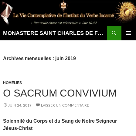
Aller
au
contenu
Recherche
MONASTERE SAINT CHARLES DE FOUCAULD
MENU
PRINCI
Archives mensuelles : juin 2019
HOMÉLIES
O SACRUM CONVIVIUM
JUIN 24, 2019
LAISSER UN COMMENTAIRE
Solennité du Corps et du Sang de Notre Seigneur
Jésus-Christ