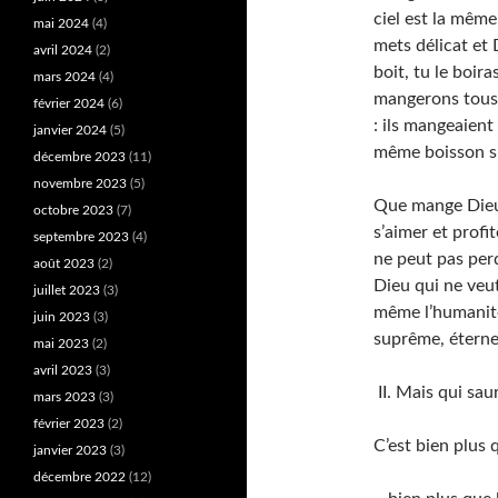
ciel est la mêm
mai 2024
(4)
mets délicat et 
avril 2024
(2)
boit, tu le boira
mars 2024
(4)
mangerons tous 
février 2024
(6)
: ils mangeaient
janvier 2024
(5)
même boisson spi
décembre 2023
(11)
novembre 2023
(5)
Que mange Dieu, 
octobre 2023
(7)
s’aimer et profi
septembre 2023
(4)
ne peut pas perd
août 2023
(2)
Dieu qui ne veut
juillet 2023
(3)
même l’humanité
juin 2023
(3)
suprême, éternel e
mai 2023
(2)
avril 2023
(3)
II. Mais qui saur
mars 2023
(3)
février 2023
(2)
C’est bien plus 
janvier 2023
(3)
décembre 2022
(12)