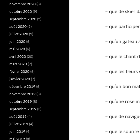
novembre 2020
(8)
– que de skier d
octobre 2020
(9)
septembre 2020
(5)
– que participer
août 2020
(9)
juillet 2020
(5)
– qu’un gâteau 
juin 2020
(6)
mai 2020
(6)
– que le chant d
avril 2020
(20)
mars 2020
(7)
– que les fleurs
février 2020
(6)
janvier 2020
(7)
– qu’un bon mat
décembre 2019
(6)
novembre 2019
(3)
– qu’une rose mo
octobre 2019
(8)
septembre 2019
(3)
– que de navigu
août 2019
(4)
juillet 2019
(4)
– que le sourire
juin 2019
(4)
mai 2019
(8)