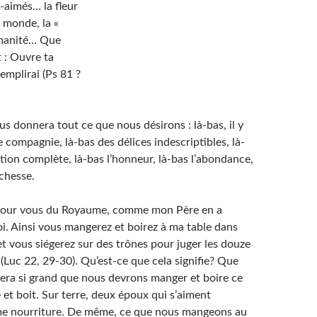
-aimés… la fleur
u monde, la «
umanité… Que
 : Ouvre ta
remplirai (Ps 81 ?
us donnera tout ce que nous désirons : là-bas, il y
 compagnie, là-bas des délices indescriptibles, là-
tion complète, là-bas l’honneur, là-bas l’abondance,
ichesse.
e pour vous du Royaume, comme mon Père en a
i. Ainsi vous mangerez et boirez à ma table dans
 vous siégerez sur des trônes pour juger les douze
 » (Luc 22, 29-30). Qu’est-ce que cela signifie? Que
era si grand que nous devrons manger et boire ce
et boit. Sur terre, deux époux qui s’aiment
e nourriture. De même, ce que nous mangeons au