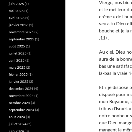
Vierge, nos bien
juin 2026
(1)
et le meilleur d
mai 2026
(1)
crème » de l’h
avril 2026
(1)
veux-tu Dieu dit
janvier 2026
(1)
bouche et je la 
novembre 2025
(2)
,11) .
septembre 2025
(1)
août 2025
(1)
Au ciel, Dieu no
juillet 2025
(1)
aura de la bonne
avril 2025
(1)
bas une satisfac
mars 2025
(2)
là-bas la vraie r
février 2025
(1)
janvier 2025
(3)
Et « je dispos
décembre 2024
(4)
disposé pour mo
novembre 2024
(1)
mon Royaume, et
octobre 2024
(3)
tribus d’Israël.
septembre 2024
(3)
notre bonheur s
août 2024
(3)
que Dieu mange 
juillet 2024
(5)
mangent la mêm
juin 2024
(3)