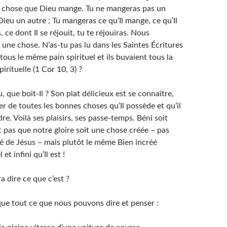
e chose que Dieu mange. Tu ne mangeras pas un
Dieu un autre ; Tu mangeras ce qu’Il mange, ce qu’Il
s, ce dont Il se réjouit, tu te réjouiras. Nous
une chose. N’as-tu pas lu dans les Saintes Écritures
 tous le même pain spirituel et ils buvaient tous la
rituelle (1 Cor 10, 3) ?
que boit-Il ? Son plat délicieux est se connaître,
ter de toutes les bonnes choses qu’Il possède et qu’il
re. Voilà ses plaisirs, ses passe-temps. Béni soit
 pas que notre gloire soit une chose créée – pas
 de Jésus – mais plutôt le même Bien incréé
t infini qu’Il ​​est !
a dire ce que c’est ?
que tout ce que nous pouvons dire et penser :