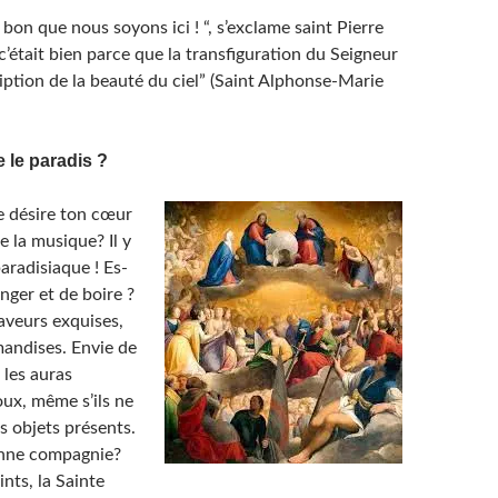
t bon que nous soyons ici ! “, s’exclame saint Pierre
t c’était bien parce que la transfiguration du Seigneur
iption de la beauté du ciel” (Saint Alphonse-Marie
e le paradis ?
e désire ton cœur
e la musique? Il y
aradisiaque ! Es-
nger et de boire ?
aveurs exquises,
andises. Envie de
 les auras
ux, même s’ils ne
s objets présents.
nne compagnie?
ints, la Sainte