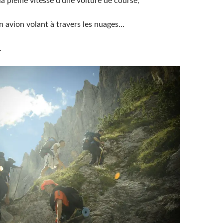
la pleine vitesse d’une voiture de course,
n avion volant à travers les nuages…
…