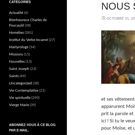
CATÉGORIES
NOUS S
Actualité
(6)
OCTOBRE 31, 2
Bienheureux Charles de
Foucauld
(38)
Homélies
(281)
Institut du Verbe Incarné
(27)
Martyrologe
(34)
Missions
(15)
Nouvelles
(13)
Saint Joseph
(23)
Saints
(49)
Uncategorized
(38)
Vie Contemplative
(21)
Vie spirituelle
(290)
et ses vêtement
Vierge Marie
(39)
apparurent Moïse
prit la parole et
ici ! Si tu le ve
ABONNEZ-VOUS À CE BLOG
pour Moïse, et u
PAR E-MAIL.