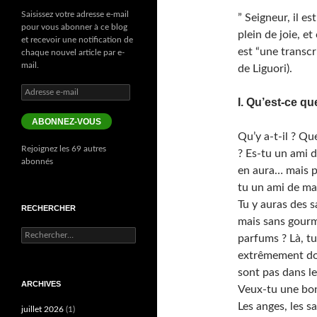
Saisissez votre adresse e-mail
” Seigneur, il es
pour vous abonner à ce blog
plein de joie, e
et recevoir une notification de
est “une transcr
chaque nouvel article par e-
mail.
de Liguori).
Adresse
I. Qu’est-ce qu
e-
mail
ABONNEZ-VOUS
Qu’y a-t-il ? Qu
Rejoignez les 69 autres
? Es-tu un ami d
abonnés
en aura… mais p
tu un ami de ma
Tu y auras des s
RECHERCHER
mais sans gourm
Rechercher :
parfums ? Là, tu
extrêmement do
sont pas dans le
ARCHIVES
Veux-tu une bo
Les anges, les sa
juillet 2026
(1)