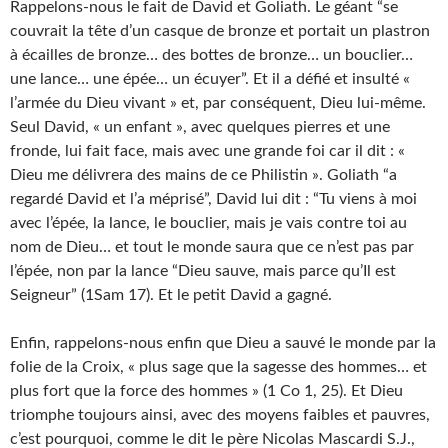
Rappelons-nous le fait de David et Goliath. Le géant “se
couvrait la tête d’un casque de bronze et portait un plastron
à écailles de bronze… des bottes de bronze… un bouclier…
une lance… une épée… un écuyer”. Et il a défié et insulté «
l’armée du Dieu vivant » et, par conséquent, Dieu lui-même.
Seul David, « un enfant », avec quelques pierres et une
fronde, lui fait face, mais avec une grande foi car il dit : «
Dieu me délivrera des mains de ce Philistin ». Goliath “a
regardé David et l’a méprisé”, David lui dit : “Tu viens à moi
avec l’épée, la lance, le bouclier, mais je vais contre toi au
nom de Dieu… et tout le monde saura que ce n’est pas par
l’épée, non par la lance “Dieu sauve, mais parce qu’Il est
Seigneur” (1Sam 17). Et le petit David a gagné.
Enfin, rappelons-nous enfin que Dieu a sauvé le monde par la
folie de la Croix, « plus sage que la sagesse des hommes… et
plus fort que la force des hommes » (1 Co 1, 25). Et Dieu
triomphe toujours ainsi, avec des moyens faibles et pauvres,
c’est pourquoi, comme le dit le père Nicolas Mascardi S.J.,