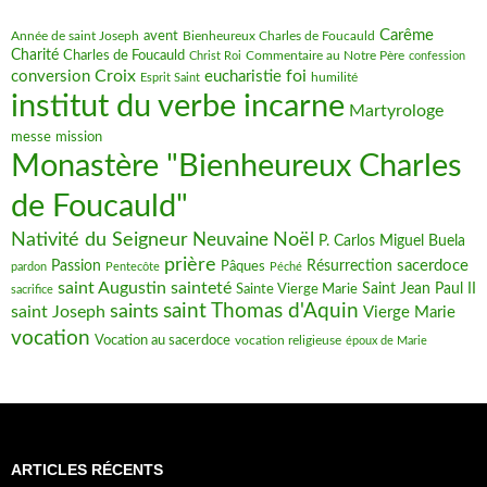
Carême
avent
Bienheureux Charles de Foucauld
Année de saint Joseph
Charité
Charles de Foucauld
Commentaire au Notre Père
Christ Roi
confession
Croix
foi
conversion
eucharistie
humilité
Esprit Saint
institut du verbe incarne
Martyrologe
messe
mission
Monastère "Bienheureux Charles
de Foucauld"
Nativité du Seigneur
Noël
Neuvaine
P. Carlos Miguel Buela
prière
sacerdoce
Passion
Pâques
Résurrection
pardon
Pentecôte
Péché
saint Augustin
sainteté
Saint Jean Paul II
Sainte Vierge Marie
sacrifice
saint Thomas d'Aquin
saints
saint Joseph
Vierge Marie
vocation
Vocation au sacerdoce
vocation religieuse
époux de Marie
ARTICLES RÉCENTS