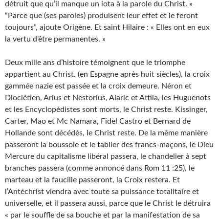
détruit que qu’il manque un iota à la parole du Christ. »
“Parce que (ses paroles) produisent leur effet et le feront
toujours”, ajoute Origène. Et saint Hilaire : « Elles ont en eux
la vertu d’être permanentes. »
Deux mille ans d’histoire témoignent que le triomphe
appartient au Christ. (en Espagne après huit siècles), la croix
gammée nazie est passée et la croix demeure. Néron et
Dioclétien, Arius et Nestorius, Alaric et Attila, les Huguenots
et les Encyclopédistes sont morts, le Christ reste. Kissinger,
Carter, Mao et Mc Namara, Fidel Castro et Bernard de
Hollande sont décédés, le Christ reste. De la même manière
passeront la boussole et le tablier des francs-maçons, le Dieu
Mercure du capitalisme libéral passera, le chandelier à sept
branches passera (comme annoncé dans Rom 11 :25), le
marteau et la faucille passeront, la Croix restera. Et
l’Antéchrist viendra avec toute sa puissance totalitaire et
universelle, et il passera aussi, parce que le Christ le détruira
« par le souffle de sa bouche et par la manifestation de sa