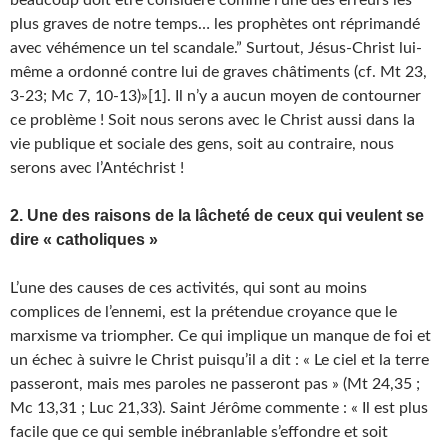
beaucoup doit être considéré comme l’une des erreurs les
plus graves de notre temps… les prophètes ont réprimandé
avec véhémence un tel scandale.” Surtout, Jésus-Christ lui-
même a ordonné contre lui de graves châtiments (cf. Mt 23,
3-23; Mc 7, 10-13)»[1]. Il n’y a aucun moyen de contourner
ce problème ! Soit nous serons avec le Christ aussi dans la
vie publique et sociale des gens, soit au contraire, nous
serons avec l’Antéchrist !
2. Une des raisons de la lâcheté de ceux qui veulent se
dire « catholiques »
L’une des causes de ces activités, qui sont au moins
complices de l’ennemi, est la prétendue croyance que le
marxisme va triompher. Ce qui implique un manque de foi et
un échec à suivre le Christ puisqu’il a dit : « Le ciel et la terre
passeront, mais mes paroles ne passeront pas » (Mt 24,35 ;
Mc 13,31 ; Luc 21,33). Saint Jérôme commente : « Il est plus
facile que ce qui semble inébranlable s’effondre et soit