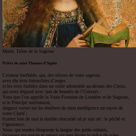
Marie, Trône de la Sagesse
Prière de saint Thomas d’Aquin
Créateur ineffable, qui, des trésors de votre sagesse,
avez élu trois hiérarchies d’anges
et les avez établies dans un ordre admirable au-dessus des Cieux,
qui avez disposé avec tant de beautés de l’Univers :
Vous que l’on appelle la Vraie Fontaine de Lumière et de Sagesse,
et le Principe suréminent,
daignez verser sur les ténèbres de mon intelligence un rayon de
votre Clarté ;
écartez loin de moi la double obscurité où je suis né : le péché et
l’ignorance.
Vous, qui rendez éloquente la langue des petits enfants,
façonnez ma parole et versez sur mes lèvres la grâce de votre