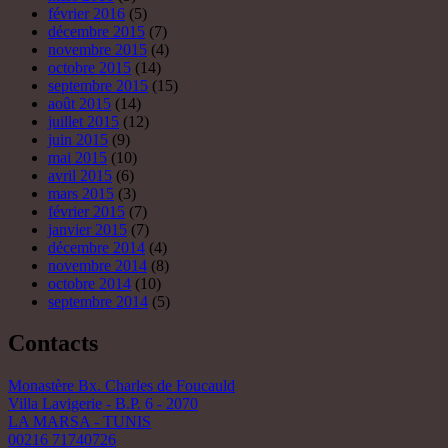
février 2016
(5)
décembre 2015
(7)
novembre 2015
(4)
octobre 2015
(14)
septembre 2015
(15)
août 2015
(14)
juillet 2015
(12)
juin 2015
(9)
mai 2015
(10)
avril 2015
(6)
mars 2015
(3)
février 2015
(7)
janvier 2015
(7)
décembre 2014
(4)
novembre 2014
(8)
octobre 2014
(10)
septembre 2014
(5)
Contacts
Monastère Bx. Charles de Foucauld
Villa Lavigerie - B.P. 6 - 2070
LA MARSA - TUNIS
00216 71740726