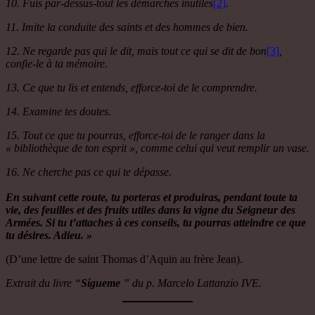
10. Fuis par-dessus-tout les démarches inutiles
[2]
.
11. Imite la conduite des saints et des hommes de bien.
12. Ne regarde pas qui le dit, mais tout ce qui se dit de bon
[3]
,
confie-le à ta mémoire.
13. Ce que tu lis et entends, efforce-toi de le comprendre.
14. Examine tes doutes.
15. Tout ce que tu pourras, efforce-toi de le ranger dans la
« bibliothèque de ton esprit », comme celui qui veut remplir un vase.
16. Ne cherche pas ce qui te dépasse.
En suivant cette route, tu porteras et produiras, pendant toute ta
vie, des feuilles et des fruits utiles dans la vigne du Seigneur des
Armées. Si tu t’attaches à ces conseils, tu pourras atteindre ce que
tu désires. Adieu. »
(D’une lettre de saint Thomas d’Aquin au frère Jean).
Extrait du livre “
Sígueme
” du p. Marcelo Lattanzio IVE.