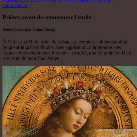
commentaire
Prières avant de commencer l’étude
Prière brève à la Sainte Vierge
Ô Marie, ma Mère, trône de la Sagesse éternelle : obtiens-moi du
Seigneur la grâce d’étudier avec application, d’apprendre avec
aisance et de retenir avec fermeté et sécurité, pour la gloire de Dieu
et le salut de mon âme. Amen.