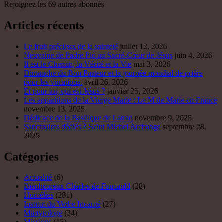
Rejoignez les 69 autres abonnés
Articles récents
Le fruit précieux de la sainteté
juillet 12, 2026
Neuvaine de Padre Pio au Sacré-Cœur de Jésus
juin 4, 2026
Il est le Chemin, la Vérité et la Vie
mai 3, 2026
Dimanche du Bon Pasteur et la journée mondial de prière
pour les vocations.
avril 26, 2026
Et pour toi, qui est Jésus ?
janvier 25, 2026
Les apparitions de la Vierge Marie : Le M de Marie en France
novembre 13, 2025
Dédicace de la Basilique de Latran
novembre 9, 2025
Sanctuaires dédiés à Saint Michel Archange
septembre 28,
2025
Catégories
Actualité
(6)
Bienheureux Charles de Foucauld
(38)
Homélies
(281)
Institut du Verbe Incarné
(27)
Martyrologe
(34)
Missions
(15)