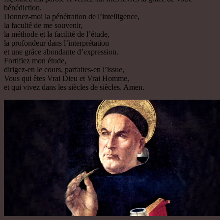
bénédiction.
Donnez-moi la pénétration de l’intelligence,
la faculté de me souvenir,
la méthode et la facilité de l’étude,
la profondeur dans l’interprétation
et une grâce abondante d’expression.
Fortifiez mon étude,
dirigez-en le cours, parfaites-en l’issue,
Vous qui êtes Vrai Dieu et Vrai Homme,
et qui vivez dans les siècles de siècles. Amen.