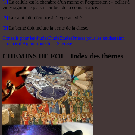
[1]
La cellule est la chambre d’un moine et l’expression : « cellier à
vin » signifie le plaisir spirituel de la connaissance.
[2]
Le saint fait référence à l’hyperactivité.
[3]
La bonté doit inclure la vérité de la chose.
Conseils pour les études
Etude
Etudes
Prières pour les études
saint
Thomas d'Aquin
Trône de la Sagesse
CHEMINS DE FOI – Index des thèmes