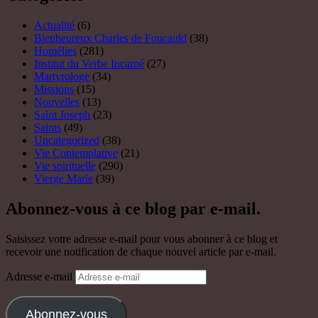
Actualité
(6)
Bienheureux Charles de Foucauld
(38)
Homélies
(281)
Institut du Verbe Incarné
(27)
Martyrologe
(34)
Missions
(15)
Nouvelles
(13)
Saint Joseph
(23)
Saints
(49)
Uncategorized
(38)
Vie Contemplative
(21)
Vie spirituelle
(290)
Vierge Marie
(39)
Abonnez-vous à ce blog par e-mail.
Saisissez votre adresse e-mail pour vous abonner à ce blog et
recevoir une notification de chaque nouvel article par e-mail.
Adresse e-mail
Abonnez-vous