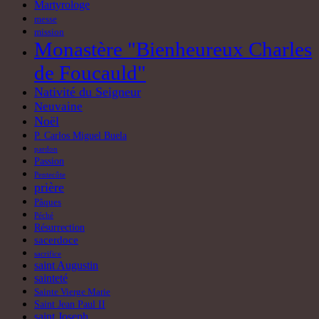
Martyrologe
messe
mission
Monastère "Bienheureux Charles
de Foucauld"
Nativité du Seigneur
Neuvaine
Noël
P. Carlos Miguel Buela
pardon
Passion
Pentecôte
prière
Pâques
Péché
Résurrection
sacerdoce
sacrifice
saint Augustin
sainteté
Sainte Vierge Marie
Saint Jean Paul II
saint Joseph