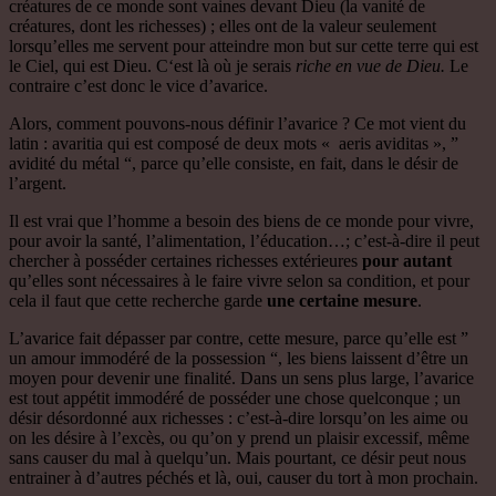
créatures de ce monde sont vaines devant Dieu (la vanité de
créatures, dont les richesses) ; elles ont de la valeur seulement
lorsqu’elles me servent pour atteindre mon but sur cette terre qui est
le Ciel, qui est Dieu. C‘est là où je serais
riche en vue de Dieu.
Le
contraire c’est donc le vice d’avarice.
Alors, comment pouvons-nous définir l’avarice ? Ce mot vient du
latin : avaritia qui est composé de deux mots « aeris aviditas », ”
avidité du métal “, parce qu’elle consiste, en fait, dans le désir de
l’argent.
Il est vrai que l’homme a besoin des biens de ce monde pour vivre,
pour avoir la santé, l’alimentation, l’éducation…; c’est-à-dire il peut
chercher à posséder certaines richesses extérieures
pour autant
qu’elles sont nécessaires à le faire vivre selon sa condition, et pour
cela il faut que cette recherche garde
une certaine mesure
.
L’avarice fait dépasser par contre, cette mesure, parce qu’elle est ”
un amour immodéré de la possession “, les biens laissent d’être un
moyen pour devenir une finalité. Dans un sens plus large, l’avarice
est tout appétit immodéré de posséder une chose quelconque ; un
désir désordonné aux richesses : c’est-à-dire lorsqu’on les aime ou
on les désire à l’excès, ou qu’on y prend un plaisir excessif, même
sans causer du mal à quelqu’un. Mais pourtant, ce désir peut nous
entrainer à d’autres péchés et là, oui, causer du tort à mon prochain.