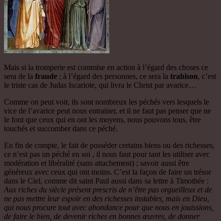
Mais si la tromperie est commise en action à l’égard des choses ce
sera de la
fraude
; à l’égard des personnes, ce sera la
trahison
, c’est
le triste cas de Judas Iscariote, qui livra le Christ par avarice…
Comme on peut voir, ils sont nombreux les péchés vers lesquels le
vice de l’avarice peut nous entrainer, et il ne faut pas penser que ne
le font que ceux qui en ont les moyens, nous pouvons tous, être
touchés et succomber dans ce péché.
En fin de compte, le fait de posséder certains biens ou des richesses,
ce n’est pas un péché en soi , il nous faut pour tant les utiliser avec
modération et libéralité (sans attachement) ; savoir aussi être
généreux avec ceux qui ont moins. C’est la façon de faire un trésor
dans le Ciel, comme dit saint Paul aussi dans sa lettre à Timothée :
Aux riches du siècle présent prescris de n’être pas orgueilleux et de
ne pas mettre leur espoir en des richesses instables, mais en Dieu,
qui nous procure tout avec abondance pour que nous en jouissions,
de faire le bien, de devenir riches en bonnes œuvres, de donner