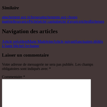
Similaire
attachement aux richesses
attachements aux choses
matérielles
avarice
Péché
péché capital
péché d'avarice
riches
Richesses
Navigation des articles
Article précédent
Marie Madeleine
Article suivant
Sanctuaires dédiés
à Saint Michel Archange
Laisser un commentaire
Votre adresse de messagerie ne sera pas publiée.
Les champs
obligatoires sont indiqués avec
*
Commentaire
*