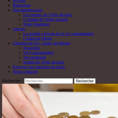
Accueil
Bienvenue
Qui sommes nous
Les moines du Verbe Incarné
L’Institut du Verbe Incarné
Notre fondateur
Articles
La société a besoin de la vie contemplative
L’habit du Moine
Chemins de Foi – Index de thèmes
Nouvelles
Vie Contemplative
Vie spirituelle
Institut du Verbe Incarné
Envoyer une intention de prière
Nous contacter
Rechercher :