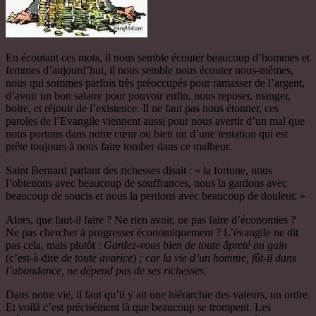
En écoutant ces mots, il nous semble écouter beaucoup d’hommes et
femmes d’aujourd’hui, il nous semble nous écouter nous-mêmes,
nous qui sommes parfois très préoccupés pour ramasser de l’argent,
d’avoir un bon salaire pour pouvoir enfin, nous reposer, manger,
boire, et réjouir de l’existence. Il ne faut pas nous étonner, ces
paroles de l’Evangile viennent aussi pour nous avertir d’un mal que
nous portons dans notre cœur ou bien un d’une tentation qui est
prête toujours à nous faire tomber dans ce malheur.
Saint Bernard parlant des richesses disait : « la fortune, nous
l’obtenons avec beaucoup de souffrances, nous la gardons avec
beaucoup de soucis et nous la perdons avec beaucoup de douleur. »
Alors, que faut-il faire ? Ne rien avoir, ne pas faire d’économies ?
Ne pas chercher à progresser économiquement ? L’évangile ne dit
pas cela, mais plutôt :
Gardez-vous bien de toute âpreté au gain
(c’est-à-dire
de toute avarice
)
; car la vie d’un homme, fût-il dans
l’abondance, ne dépend pas de ses richesses.
Dans notre vie, il faut qu’il y ait une hiérarchie des valeurs, un ordre.
Et voilà c’est précisément là que beaucoup se trompent. Les