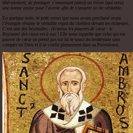
libéralement, de partager, s’amassant (ainsi) un trésor (qui sera)
une bonne assise pour l’avenir afin de s’assurer la vie véritable.
En quelque sorte, le petit verset que nous avons proclamé avant
l’évangile résume le véritable esprit du chrétien devant les richesses.
C’est une des béatitudes :
Heureux les pauvres de cœur : le
Royaume des cieux est à eux !
Elle nous rappelle que celui qui est
pauvre de cœur ne prend pas sur lui le souci du lendemain sans
compter en Dieu et il se confie pleinement dans sa Providence.