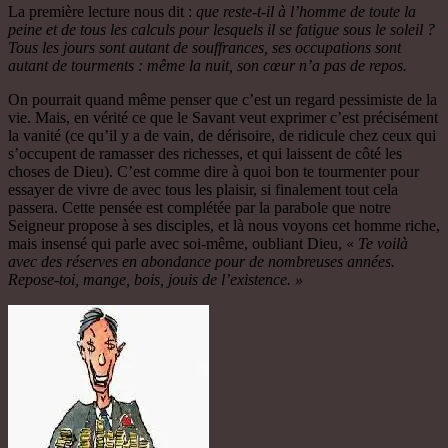
La première lecture nous dit :
que reste-t-il à l’homme de toute la
peine et de tous les calculs pour lesquels il se fatigue sous le soleil ?
Tous les jours sont autant de souffrances, ses occupations sont
autant de tourments : même la nuit, son cœur n’a pas de repos.
On pourrait quand même penser que c’est un regard pessimiste de la
vie. Mais, en vérité ce que le Savant veut exprimer c’est précisément
la vanité (ce qu’il y a de vain, de dérisoire, de ridicule chez ceux qui
s’occupent de ramasser des richesses, et qui laissent de côté les
choses de Dieu). C’est comme dire à quoi bon te tourmenter pour
essayer de vivre de avec tous les plaisir, si finalement tout cela
passera. Cette pensée est complétée par la parabole que notre
Seigneur propose à ses disciples, et là nous voyons cet homme riche,
mais insensé qui parle avec soi-même, oubliant Dieu, «
Te voilà
avec des réserves en abondance pour de nombreuses années.
Repose-toi, mange, bois, jouis de l’existence. »