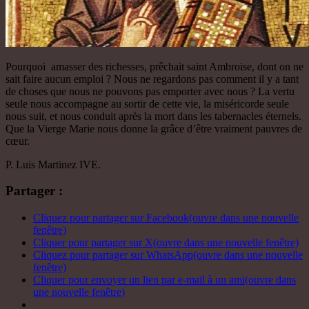
Pourquoi amasser des richesses, prêchait saint Ambroise, dont on ne
sait faire aucun emploi ? Nous ne regardons pas comment il y a tant
de choses que nous ne pouvons pas emporter avec nous ? La vertu
seule nous accompagne au sortir de cette vie, la miséricorde seule
nous suit, et nous conduit après la mort dans les tabernacles éternels.
Que la Vierge Marie nous donne la grâce d’être vraiment pauvres de
cœur.
P. Luis Martinez IVE.
Partager :
Cliquez pour partager sur Facebook(ouvre dans une nouvelle
fenêtre)
Cliquer pour partager sur X(ouvre dans une nouvelle fenêtre)
Cliquez pour partager sur WhatsApp(ouvre dans une nouvelle
fenêtre)
Cliquer pour envoyer un lien par e-mail à un ami(ouvre dans
une nouvelle fenêtre)