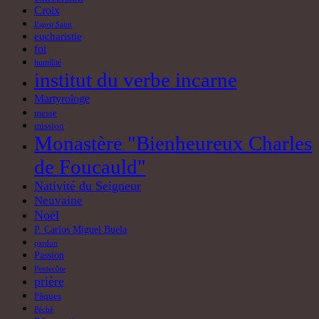
Croix
Esprit Saint
eucharistie
foi
humilité
institut du verbe incarne
Martyrologe
messe
mission
Monastère "Bienheureux Charles
de Foucauld"
Nativité du Seigneur
Neuvaine
Noël
P. Carlos Miguel Buela
pardon
Passion
Pentecôte
prière
Pâques
Péché