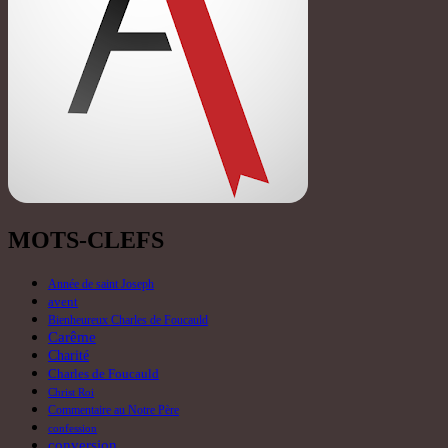
MOTS-CLEFS
Année de saint Joseph
avent
Bienheureux Charles de Foucauld
Carême
Charité
Charles de Foucauld
Christ Roi
Commentaire au Notre Père
confession
conversion