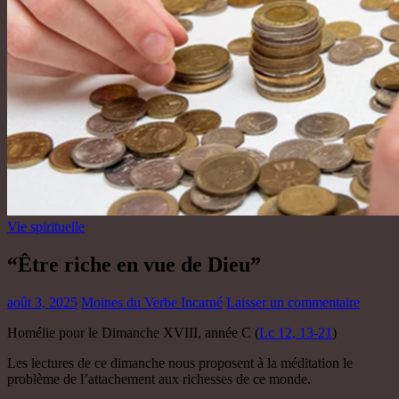
Vie spirituelle
“Être riche en vue de Dieu”
août 3, 2025
Moines du Verbe Incarné
Laisser un commentaire
Homélie pour le Dimanche XVIII, année C (
Lc 12, 13-21
)
Les lectures de ce dimanche nous proposent à la méditation le
problème de l’attachement aux richesses de ce monde.