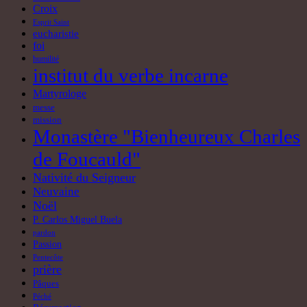
Croix
Esprit Saint
eucharistie
foi
humilité
institut du verbe incarne
Martyrologe
messe
mission
Monastère "Bienheureux Charles
de Foucauld"
Nativité du Seigneur
Neuvaine
Noël
P. Carlos Miguel Buela
pardon
Passion
Pentecôte
prière
Pâques
Péché