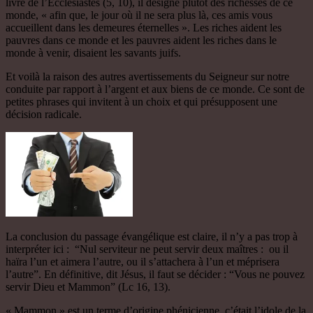
livre de l’Ecclésiastes (5, 10), il désigne plutôt des richesses de ce
monde, « afin que, le jour où il ne sera plus là, ces amis vous
accueillent dans les demeures éternelles ». Les riches aident les
pauvres dans ce monde et les pauvres aident les riches dans le
monde à venir, disaient les savants juifs.
Et voilà la raison des autres avertissements du Seigneur sur notre
conduite par rapport à l’argent et aux biens de ce monde. Ce sont de
petites phrases qui invitent à un choix et qui présupposent une
décision radicale.
La conclusion du passage évangélique est claire, il n’y a pas trop à
interpréter ici : “Nul serviteur ne peut servir deux maîtres : ou il
haïra l’un et aimera l’autre, ou il s’attachera à l’un et méprisera
l’autre”. En définitive, dit Jésus, il faut se décider : “Vous ne pouvez
servir Dieu et Mammon” (Lc 16, 13).
« Mammon » est un terme d’origine phénicienne, c’était l’idole de la