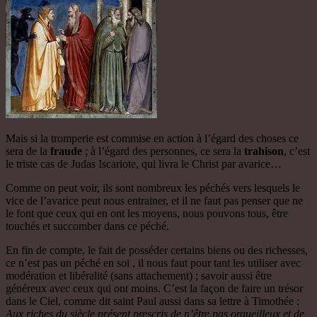
Mais si la tromperie est commise en action à l’égard des choses ce
sera de la
fraude
; à l’égard des personnes, ce sera la
trahison
, c’est
le triste cas de Judas Iscariote, qui livra le Christ par avarice…
Comme on peut voir, ils sont nombreux les péchés vers lesquels le
vice de l’avarice peut nous entrainer, et il ne faut pas penser que ne
le font que ceux qui en ont les moyens, nous pouvons tous, être
touchés et succomber dans ce péché.
En fin de compte, le fait de posséder certains biens ou des richesses,
ce n’est pas un péché en soi , il nous faut pour tant les utiliser avec
modération et libéralité (sans attachement) ; savoir aussi être
généreux avec ceux qui ont moins. C’est la façon de faire un trésor
dans le Ciel, comme dit saint Paul aussi dans sa lettre à Timothée :
Aux riches du siècle présent prescris de n’être pas orgueilleux et de