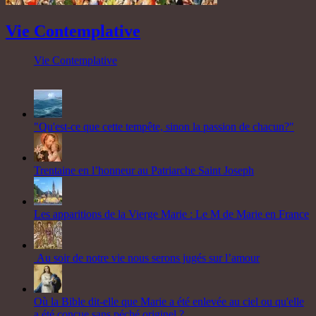
Vie Contemplative
Vie Contemplative
"Qu'est-ce que cette tempête, sinon la passion de chacun?"
Trentaine en l’honneur au Patriarche Saint Joseph
Les apparitions de la Vierge Marie : Le M de Marie en France
Au soir de notre vie nous serons jugés sur l’amour
Où la Bible dit-elle que Marie a été enlevée au ciel ou qu'elle
a été conçue sans péché originel ?