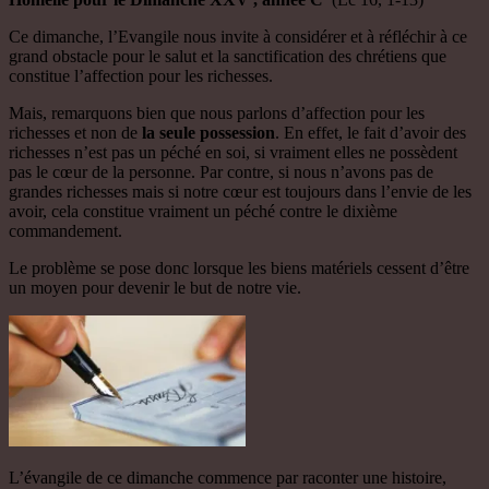
Ce dimanche, l’Evangile nous invite à considérer et à réfléchir à ce
grand obstacle pour le salut et la sanctification des chrétiens que
constitue l’affection pour les richesses.
Mais, remarquons bien que nous parlons d’affection pour les
richesses et non de
la seule possession
. En effet, le fait d’avoir des
richesses n’est pas un péché en soi, si vraiment elles ne possèdent
pas le cœur de la personne. Par contre, si nous n’avons pas de
grandes richesses mais si notre cœur est toujours dans l’envie de les
avoir, cela constitue vraiment un péché contre le dixième
commandement.
Le problème se pose donc lorsque les biens matériels cessent d’être
un moyen pour devenir le but de notre vie.
L’évangile de ce dimanche commence par raconter une histoire,