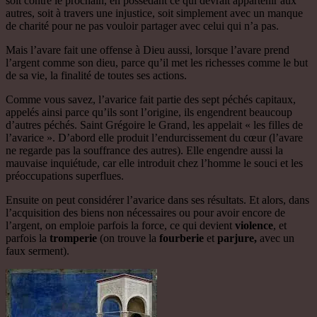
soit contre le prochain, en possédant ce qui devrait appartenir aux
autres, soit à travers une injustice, soit simplement avec un manque
de charité pour ne pas vouloir partager avec celui qui n’a pas.
Mais l’avare fait une offense à Dieu aussi, lorsque l’avare prend
l’argent comme son dieu, parce qu’il met les richesses comme le but
de sa vie, la finalité de toutes ses actions.
Comme vous savez, l’avarice fait partie des sept péchés capitaux,
appelés ainsi parce qu’ils sont l’origine, ils engendrent beaucoup
d’autres péchés. Saint Grégoire le Grand, les appelait « les filles de
l’avarice ». D’abord elle produit l’endurcissement du cœur (l’avare
ne regarde pas la souffrance des autres). Elle engendre aussi la
mauvaise inquiétude, car elle introduit chez l’homme le souci et les
préoccupations superflues.
Ensuite on peut considérer l’avarice dans ses résultats. Et alors, dans
l’acquisition des biens non nécessaires ou pour avoir encore de
l’argent, on emploie parfois la force, ce qui devient
violence
, et
parfois la
tromperie
(on trouve la
fourberie
et
parjure,
avec un
faux serment).