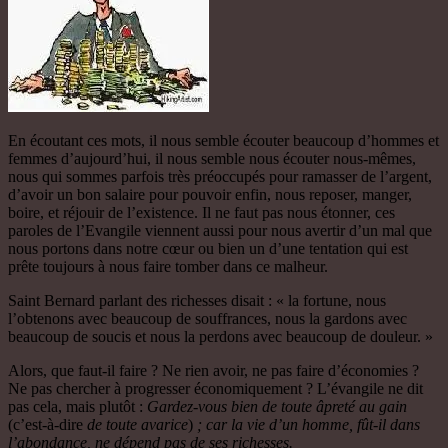
En écoutant ces mots, il nous semble écouter beaucoup d’hommes et
femmes d’aujourd’hui, il nous semble nous écouter nous-mêmes,
nous qui sommes parfois très préoccupés pour ramasser de l’argent,
d’avoir un bon salaire pour pouvoir enfin, nous reposer, manger,
boire, et réjouir de l’existence. Il ne faut pas nous étonner, ces
paroles de l’Evangile viennent aussi pour nous avertir d’un mal que
nous portons dans notre cœur ou bien un d’une tentation qui est
prête toujours à nous faire tomber dans ce malheur.
Saint Bernard parlant des richesses disait : « la fortune, nous
l’obtenons avec beaucoup de souffrances, nous la gardons avec
beaucoup de soucis et nous la perdons avec beaucoup de douleur. »
Alors, que faut-il faire ? Ne rien avoir, ne pas faire d’économies ?
Ne pas chercher à progresser économiquement ? L’évangile ne dit
pas cela, mais plutôt :
Gardez-vous bien de toute âpreté au gain
(c’est-à-dire
de toute avarice
)
; car la vie d’un homme, fût-il dans
l’abondance, ne dépend pas de ses richesses.