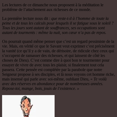
Les lectures de ce dimanche nous proposent à la méditation le
problème de l’attachement aux richesses de ce monde.
La première lecture nous dit :
que reste-t-il à l’homme de toute la
peine et de tous les calculs pour lesquels il se fatigue sous le soleil ?
Tous les jours sont autant de souffrances, ses occupations sont
autant de tourments : même la nuit, son cœur n’a pas de repos.
On pourrait quand même penser que c’est un regard pessimiste de la
vie. Mais, en vérité ce que le Savant veut exprimer c’est précisément
la vanité (ce qu’il y a de vain, de dérisoire, de ridicule chez ceux qui
s’occupent de ramasser des richesses, et qui laissent de côté les
choses de Dieu). C’est comme dire à quoi bon te tourmenter pour
essayer de vivre de avec tous les plaisir, si finalement tout cela
passera. Cette pensée est complétée par la parabole que notre
Seigneur propose à ses disciples, et là nous voyons cet homme riche,
mais insensé qui parle avec soi-même, oubliant Dieu, «
Te voilà
avec des réserves en abondance pour de nombreuses années.
Repose-toi, mange, bois, jouis de l’existence. »