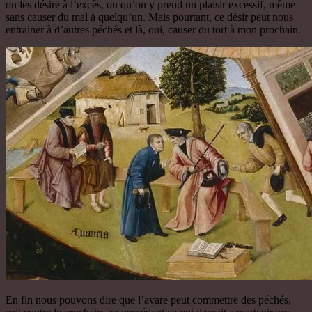
on les désire à l’excès, ou qu’on y prend un plaisir excessif, même
sans causer du mal à quelqu’un. Mais pourtant, ce désir peut nous
entrainer à d’autres péchés et là, oui, causer du tort à mon prochain.
En fin nous pouvons dire que l’avare peut commettre des péchés,