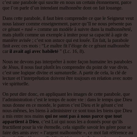
c’est une parabole qui suscite en nous un certain étonnement, parce
que l’on parle d’un intendant malhonnête dont on fait louange.
Dans cette parabole, il faut bien comprendre ce que le Seigneur veut
nous laisser comme enseignement, parce qu’Il ne nous présente pas
ce gérant « rusé » comme un modèle à suivre dans la malhonnêteté,
mais plutôt comme un exemple à imiter pour sa capacité à agir de
manière avisée ; c’est son astuce qui est louée. En fait, la parabole
finit avec ces mots : “Le maître fit l’éloge de ce gérant malhonnête
car
il avait agi avec habileté
” (Lc. 16, 8).
Nous ne devons pas interpréter à notre façon humaine les paraboles
de Jésus, il nous faut plutôt les comprendre du point de vue divin,
c’est une logique divine et surnaturelle. A partir de cela, la clé de
lecture et l’interprétation doivent être toujours en relation avec notre
vie spirituelle.
On peut dire donc, en appliquant les images de cette parabole, que
l’administration c’est le temps de notre vie : dans le temps que Dieu
nous donne en ce monde, le patron c’est Dieu et le gérant c’est
nous-mêmes, les biens à administrer ce sont tous les biens que Dieu
a mis entre nos mains
qui ne sont pas à nous parce que tout
appartient à Dieu
, c’est Lui qui nous les a donnés pour qu’ils
fructifient pour la vie éternelle, cela signifie savoir les gérer pour se
faire des amis avec « l’argent malhonnête », ce mot fait référence au