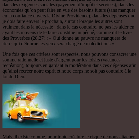
dans les exigences sociales (payement d’impôt et services), dans les
économies qu’on peut faire en vue des besoins futurs (sans manquer
en la confiance envers la Divine Providence), dans les dépenses que
je dois faire envers le prochain, surtout lorsque les autres sont
vraiment dans la nécessité ; dans le cas contraire, ne pas les aider en
ayant les moyens de le faire constitue un péché, comme dit le livre
des Proverbes (28,27) : « Qui donne au pauvre ne manquera de
rien ; qui détourne les yeux sera chargé de malédictions ».
Une fois que ces critères sont respectés, nous pouvons consacrer une
somme rationnelle et juste d’argent pour les loisirs (vacances,
recréation), toujours en gardant la modération dans ces dépenses afin
qu’ainsi recréer notre esprit et notre corps ne soit pas contraire à la
loi de Dieu.
Mais, il existe comme, pour toute créature le risque de nous attacher