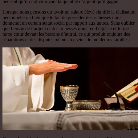
pensent qu’un individu vaut la quantité d’argent qu’il gagne.
Lorsque nous pensons qu’avoir un salaire élevé signifie la réalisation
personnelle ou bien que le fait de posséder des richesses nous
donnerait un certain statut social par rapport aux autres. Sans oublier
que l’envie de l’argent et des richesses nous rend égoïste et ferme
notre cœur devant les besoins d’autrui, ce qui produit toujours des
séparations et des disputes même aux seins de meilleures familles.