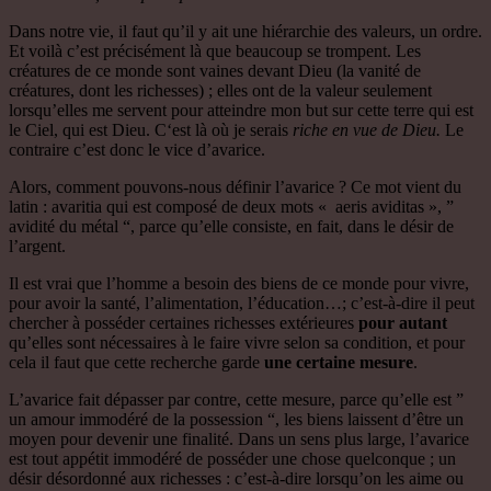
Dans notre vie, il faut qu’il y ait une hiérarchie des valeurs, un ordre.
Et voilà c’est précisément là que beaucoup se trompent. Les
créatures de ce monde sont vaines devant Dieu (la vanité de
créatures, dont les richesses) ; elles ont de la valeur seulement
lorsqu’elles me servent pour atteindre mon but sur cette terre qui est
le Ciel, qui est Dieu. C‘est là où je serais
riche en vue de Dieu.
Le
contraire c’est donc le vice d’avarice.
Alors, comment pouvons-nous définir l’avarice ? Ce mot vient du
latin : avaritia qui est composé de deux mots « aeris aviditas », ”
avidité du métal “, parce qu’elle consiste, en fait, dans le désir de
l’argent.
Il est vrai que l’homme a besoin des biens de ce monde pour vivre,
pour avoir la santé, l’alimentation, l’éducation…; c’est-à-dire il peut
chercher à posséder certaines richesses extérieures
pour autant
qu’elles sont nécessaires à le faire vivre selon sa condition, et pour
cela il faut que cette recherche garde
une certaine mesure
.
L’avarice fait dépasser par contre, cette mesure, parce qu’elle est ”
un amour immodéré de la possession “, les biens laissent d’être un
moyen pour devenir une finalité. Dans un sens plus large, l’avarice
est tout appétit immodéré de posséder une chose quelconque ; un
désir désordonné aux richesses : c’est-à-dire lorsqu’on les aime ou