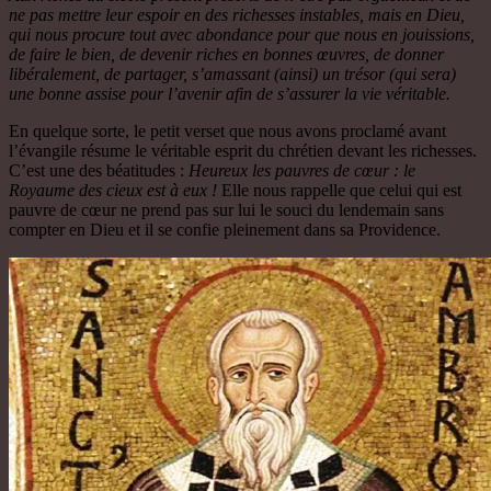
ne pas mettre leur espoir en des richesses instables, mais en Dieu,
qui nous procure tout avec abondance pour que nous en jouissions,
de faire le bien, de devenir riches en bonnes œuvres, de donner
libéralement, de partager, s’amassant (ainsi) un trésor (qui sera)
une bonne assise pour l’avenir afin de s’assurer la vie véritable.
En quelque sorte, le petit verset que nous avons proclamé avant
l’évangile résume le véritable esprit du chrétien devant les richesses.
C’est une des béatitudes :
Heureux les pauvres de cœur : le
Royaume des cieux est à eux !
Elle nous rappelle que celui qui est
pauvre de cœur ne prend pas sur lui le souci du lendemain sans
compter en Dieu et il se confie pleinement dans sa Providence.