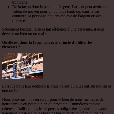
tromperie.
De la façon dont la personne le gère, l’argent peut avoir une
valeur de moyen pour un but plus haut, ou, dans le cas
contraire, la personne devient esclave de l’argent ou des
richesses.
Seulement lorsque l’argent fait référence à une personne, il peut
devenir un bien ou un mal :
Quelle est donc la façon correcte et juste d’utiliser les
richesses ?
Lorsque nous leur donnons la vraie valeur qu’elles ont, un moyen et
non un but.
Nous pouvons nous en servir pour le bien de nous-mêmes et de
notre famille ou pour le bien du prochain. Enumérons comme
critères : l’utiliser dans les dépenses obligatoires (nourriture, santé,
logement, c’est-à-dire les besoins basiques de tout être humain),