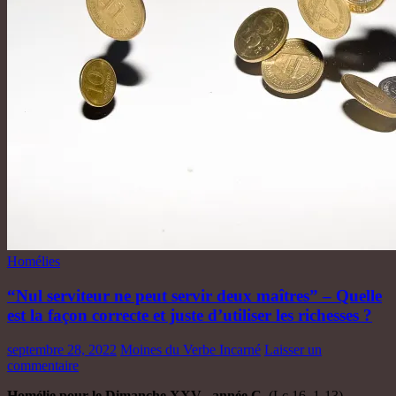
Homélies
“Nul serviteur ne peut servir deux maîtres” – Quelle
est la façon correcte et juste d’utiliser les richesses ?
septembre 28, 2022
Moines du Verbe Incarné
Laisser un
commentaire
Homélie pour le Dimanche XXV , année C
(Lc 16, 1-13)