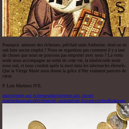
Pourquoi amasser des richesses, prêchait saint Ambroise, dont on ne
sait faire aucun emploi ? Nous ne regardons pas comment il y a tant
de choses que nous ne pouvons pas emporter avec nous ? La vertu
seule nous accompagne au sortir de cette vie, la miséricorde seule
nous suit, et nous conduit après la mort dans les tabernacles éternels.
Que la Vierge Marie nous donne la grâce d’être vraiment pauvres de
cœur.
P. Luis Martinez IVE.
attachement aux richesses
attachements aux choses
matérielles
avarice
Péché
péché capital
péché d'avarice
riches
Richesses