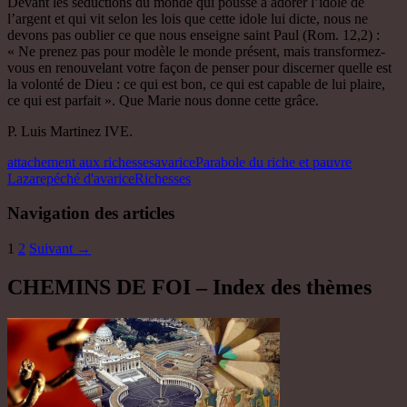
Devant les séductions du monde qui pousse à adorer l’idole de
l’argent et qui vit selon les lois que cette idole lui dicte, nous ne
devons pas oublier ce que nous enseigne saint Paul (Rom. 12,2) :
« Ne prenez pas pour modèle le monde présent, mais transformez-
vous en renouvelant votre façon de penser pour discerner quelle est
la volonté de Dieu : ce qui est bon, ce qui est capable de lui plaire,
ce qui est parfait ». Que Marie nous donne cette grâce.
P. Luis Martinez IVE.
attachement aux richesses
avarice
Parabole du riche et pauvre
Lazare
péché d'avarice
Richesses
Navigation des articles
1
2
Suivant →
CHEMINS DE FOI – Index des thèmes