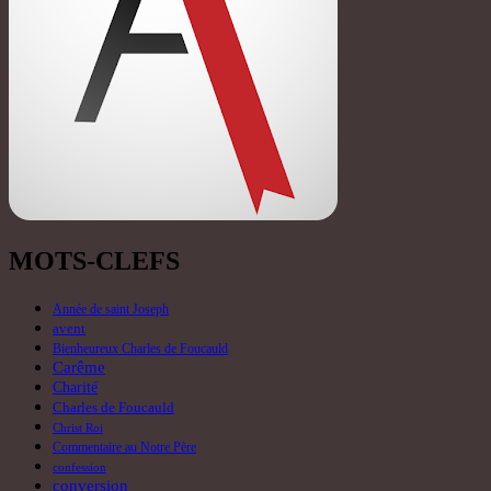
MOTS-CLEFS
Année de saint Joseph
avent
Bienheureux Charles de Foucauld
Carême
Charité
Charles de Foucauld
Christ Roi
Commentaire au Notre Père
confession
conversion