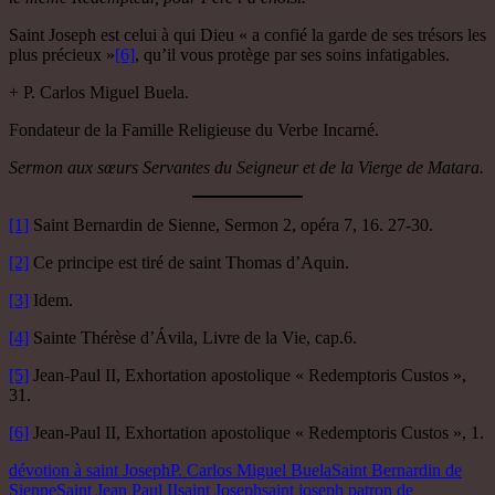
Saint Joseph est celui à qui Dieu « a confié la garde de ses trésors les
plus précieux »
[6]
, qu’il vous protège par ses soins infatigables.
+ P. Carlos Miguel Buela.
Fondateur de la Famille Religieuse du Verbe Incarné.
Sermon aux sœurs Servantes du Seigneur et de la Vierge de Matara.
[1]
Saint Bernardin de Sienne, Sermon 2, opéra 7, 16. 27-30.
[2]
Ce principe est tiré de saint Thomas d’Aquin.
[3]
Idem.
[4]
Sainte Thérèse d’Ávila, Livre de la Vie, cap.6.
[5]
Jean-Paul II, Exhortation apostolique « Redemptoris Custos »,
31.
[6]
Jean-Paul II, Exhortation apostolique « Redemptoris Custos », 1.
dévotion à saint Joseph
P. Carlos Miguel Buela
Saint Bernardin de
Sienne
Saint Jean Paul II
saint Joseph
saint joseph patron de