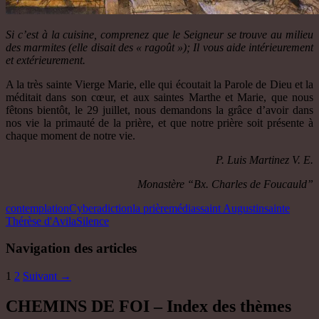
Si c’est à la cuisine, comprenez que le Seigneur se trouve au milieu
des marmites (elle disait des « ragoût »); Il vous aide intérieurement
et extérieurement.
A la très sainte Vierge Marie, elle qui écoutait la Parole de Dieu et la
méditait dans son cœur, et aux saintes Marthe et Marie, que nous
fêtons bientôt, le 29 juillet, nous demandons la grâce d’avoir dans
nos vie la primauté de la prière, et que notre prière soit présente à
chaque moment de notre vie.
P. Luis Martinez V. E.
Monastère “Bx. Charles de Foucauld”
contemplation
Cyberadiction
la prière
médias
saint Augustin
sainte
Thérèse d'Avila
Silence
Navigation des articles
1
2
Suivant →
CHEMINS DE FOI – Index des thèmes