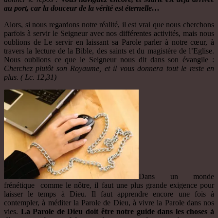
au port, car la douceur de la vérité est éternelle…
Alors, si nous regardons notre réalité, il est vrai que nous cherchons
parfois à servir le Seigneur avec nos différentes activités, mais nous
oublions de Le servir en laissant sa Parole parler à notre cœur, à
travers la lecture de la Bible, des saints et du magistère de l’Eglise.
Nous oublions ce que le Seigneur nous dit dans son évangile :
Cherchez plutôt son Royaume, et il vous donnera tout le reste en
plus. ( Lc. 12,31)
Dans un monde
frénétique comme le nôtre, il faut une plus grande exigence pour
laisser le temps à Dieu. Il faut apprendre encore une fois à
contempler, à méditer la Parole de Dieu, à vivre la Parole dans nos
vies.
La Parole de Dieu doit être notre guide dans les choses à