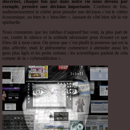
discerner, chaque fois que dans notre vie nous devons par
exemple, prendre une décision importante
. Combien de fois,
malheureusement le critère pour prendre une décision c’est le critère
économique, ou bien le « bien-être », laissant de côté bien sûr la vie
spirituelle.
Nous constatons que les médias d’aujourd’hui vont, la plus part de
cas, contre le silence et la solitude nécessaire pour écouter ce que
Dieu dit à mon cœur. On pense que c’est plutôt la jeunesse qui est la
plus affectée, mais le phénomène commence à atteindre aussi les
gens plus âgés et les petits enfants ; les scientifiques parlent de cela
comme de la « cyberaddiction ».