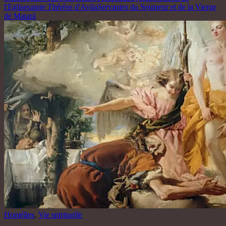
l'Eglise
sainte Thérèse d'Avila
Servantes du Seigneur et de la Vierge
de Matará
Homélies
,
Vie spirituelle