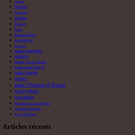
pardon
Passion
Pentecôte
prière
Pâques
Péché
Résurrection
sacerdoce
sacrifice
saint Augustin
sainteté
Sainte Vierge Marie
Saint Jean Paul II
saint Joseph
saints
saint Thomas d'Aquin
Vierge Marie
vocation
Vocation au sacerdoce
vocation religieuse
époux de Marie
Articles récents