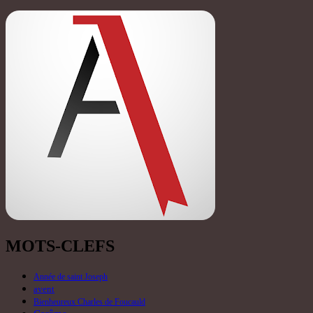
MOTS-CLEFS
Année de saint Joseph
avent
Bienheureux Charles de Foucauld