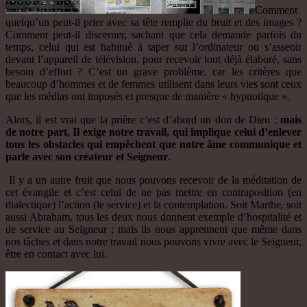
Comment
quelqu’un peut-il prier avec sa tête remplie du bruit et des images ?
Comment peut-il discerner, sachant que cela demande parfois du
temps, celui qui est habitué à taper sur l’ordinateur ou s’asseoir
devant l’appareil de télévision, pour recevoir tout déjà élaboré, sans
besoin d’effort ? C’est un grave problème, car les critères que
beaucoup d’hommes et de femmes utilisent dans leurs vies sont ceux
que les médias ont imposés et presque de manière « hypnotique ».
Alors, il est vrai que la prière c’est d’abord un don de Dieu ;
mais
de notre part, Il exige notre travail, qui implique celui d’enlever
tous les obstacles qui empêchent que notre âme communique
et
parle avec son créateur et Seigneur
.
Il y a un autre fruit que nous pouvons recevoir de la méditation de
cet évangile et c’est celui de ne pas mettre en contraposition (en
dialectique) l’action (le service) et la contemplation. Soit Marthe, soit
aussi Abraham, tous les deux nous donnent exemple d’hospitalité et
de service au Seigneur ; mais ils nous apprennent que même dans
nos tâches et dans notre travail nous pouvons vivre avec le Seigneur,
être en contact avec lui.