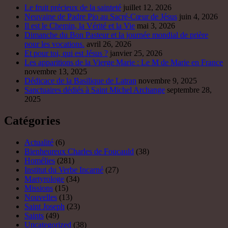
Le fruit précieux de la sainteté
juillet 12, 2026
Neuvaine de Padre Pio au Sacré-Cœur de Jésus
juin 4, 2026
Il est le Chemin, la Vérité et la Vie
mai 3, 2026
Dimanche du Bon Pasteur et la journée mondial de prière
pour les vocations.
avril 26, 2026
Et pour toi, qui est Jésus ?
janvier 25, 2026
Les apparitions de la Vierge Marie : Le M de Marie en France
novembre 13, 2025
Dédicace de la Basilique de Latran
novembre 9, 2025
Sanctuaires dédiés à Saint Michel Archange
septembre 28,
2025
Catégories
Actualité
(6)
Bienheureux Charles de Foucauld
(38)
Homélies
(281)
Institut du Verbe Incarné
(27)
Martyrologe
(34)
Missions
(15)
Nouvelles
(13)
Saint Joseph
(23)
Saints
(49)
Uncategorized
(38)