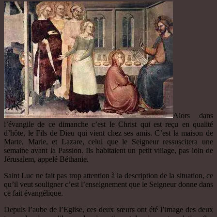
Alors dans
l’évangile de ce dimanche c’est le Christ qui est reçu en qualité
d’hôte, le Fils de Dieu qui vient chez ses amis. C’est la maison de
Marte, Marie, et Lazare, celui que le Seigneur ressuscitera une
semaine avant la Passion. Ils habitaient un petit village, pas loin de
Jérusalem, appelé Béthanie.
Saint Luc ne fait pas trop attention à la description de la situation, ce
qu’il veut souligner c’est l’enseignement que le Seigneur donne dans
ce fait évangélique.
Depuis l’aube de l’Eglise, ces deux sœurs ont été l’image des deux