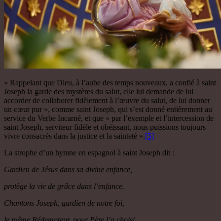
« Rappelant que Dieu, à l’aube des temps nouveaux, a confié à saint
Joseph la garde des mystères du salut, elle lui demande de lui
accorder de collaborer fidèlement à l’œuvre du salut, de lui donner
un cœur pur », comme saint Joseph, qui s’est donné entièrement au
service du Verbe Incarné, et que « par l’exemple et l’intercession de
saint Joseph, serviteur fidèle et obéissant, nous puissions toujours
vivre consacrés dans la justice et la sainteté ».
[5]
La strophe d’un hymne en espagnol à saint Joseph dit :
Gardien de Jésus dans sa divine enfance,
protège la vie de grâce dans l’enfance.
Chantons Joseph, gardien de notre foi,
le même Rédempteur, pour Père l’a choisi.