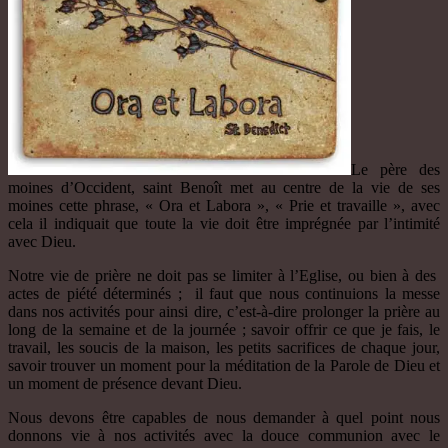
Le père des
moines d’Occident, saint Benoît met au centre de la vie de ses
moines cette phrase, « Ora et Labora », « Prie et travaille », avec
cela il indiquait que toute la vie doit être imprégnée par l’intimité
avec Dieu.
Notre vie de prière ne doit pas se limiter à l’Eglise, ou bien à des
actes de piété déterminés ; il faut que nous continuions la messe
dans nos activités pour ainsi dire, c’est-à-dire prolonger la prière au
long de la semaine et de la journée ; savoir offrir ce que je fais, le
travail, les soucis de la maison, les petits sacrifices de chaque jour,
savoir trouver un moment pour la méditation de la Parole de Dieu et
un moment de présence devant Dieu.
Nous devons être capables de nous demander à quel point nous
donnons vie à nos activités avec la douce communion avec le