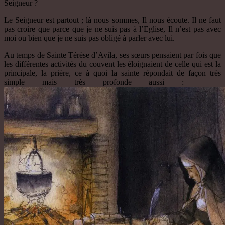
Seigneur ?
Le Seigneur est partout ; là nous sommes, Il nous écoute. Il ne faut
pas croire que parce que je ne suis pas à l’Eglise, Il n’est pas avec
moi ou bien que je ne suis pas obligé à parler avec lui.
Au temps de Sainte Térèse d’Avila, ses sœurs pensaient par fois que
les différentes activités du couvent les éloignaient de celle qui est la
principale, la prière, ce à quoi la sainte répondait de façon très
simple mais très profonde aussi :