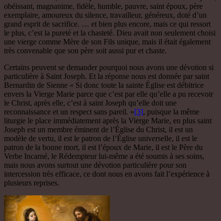
obéissant, magnanime, fidèle, humble, pauvre, saint époux, père
exemplaire, amoureux du silence, travailleur, généreux, doté d’un
grand esprit de sacrifice. … et bien plus encore, mais ce qui ressort
le plus, c’est la pureté et la chasteté. Dieu avait non seulement choisi
une vierge comme Mère de son Fils unique, mais il était également
très convenable que son père soit aussi pur et chaste.
Certains peuvent se demander pourquoi nous avons une dévotion si
particulière à Saint Joseph. Et la réponse nous est donnée par saint
Bernardin de Sienne « Si donc toute la sainte Église est débitrice
envers la Vierge Marie parce que c’est par elle qu’elle a pu recevoir
le Christ, après elle, c’est à saint Joseph qu’elle doit une
reconnaissance et un respect sans pareil. »
[3]
, puisque la même
liturgie le place immédiatement après la Vierge Marie, en plus saint
Joseph est un membre éminent de l’Église du Christ, il est un
modèle de vertu, il est le patron de l’Église universelle, il est le
patron de la bonne mort, il est l’époux de Marie, il est le Père du
Verbe Incarné, le Rédempteur lui-même a été soumis à ses soins,
mais nous avons surtout une dévotion particulière pour son
intercession très efficace, ce dont nous en avons fait l’expérience à
plusieurs reprises.