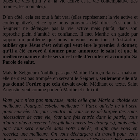
types de vies qu’il y a, la vie active et la vie contemplative (les
moines, les moniales).
D’un côté, cela est tout à fait vrai (elles représentent la vie active et
contemplative), et ce que nous pouvons déjà dire, c’est que le
Seigneur ne dédaigne pas la vie active mais plutôt, dans son
reproche plein d’amitié et confiance, Il met Marthe en garde par
rapport un problème que nous pouvons avoir tous. C’est-à-dire,
oublier que Jésus c’est celui qui veut être le premier à donner,
qu’Il a été envoyé à donner pour annoncer le salut et que la
meilleure manière de le servir est celle d’écouter et accomplir Sa
Parole de salut.
Mais le Seigneur n’oublie pas que Marthe l’a reçu dans sa maison,
elle ne s’est pas trompée en servant le Seigneur,
seulement elle n’a
pas donné l’ordre que cela devait avoir
. Méditant ce texte, Saint
Augustin veut comme parler à Marthe et il lui dit :
Votre part n’est pas mauvaise, mais celle que Marie a choisie est
meilleure. Pourquoi est-elle meilleure ? Parce qu’elle ne lui sera
point enlevée. Un jour viendra où vous serez déchargée des soins
nécessaires de cette vie, (car une fois entrée dans la patrie, vous
n’aurez plus à exercer l’hospitalité envers les étrangers), mais cette
part vous sera enlevée dans votre intérêt, et afin que vous en
receviez une meilleure. On vous déchargera du travail pour vous
donner le repos :
Vous naviguez encore, et Marie est déjà arrivée