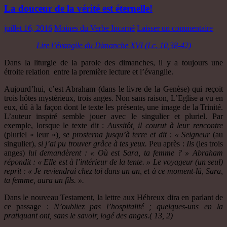
La douceur de la vérité est éternelle!
juillet 16, 2016
Moines du Verbe Incarné
Laisser un commentaire
Lire l’évangile du Dimanche XVI (Lc. 10,38-42)
Dans la liturgie de la parole des dimanches, il y a toujours une
étroite relation entre la première lecture et l’évangile.
Aujourd’hui, c’est Abraham (dans le livre de la Genèse) qui reçoit
trois hôtes mystérieux, trois anges. Non sans raison, L’Eglise a vu en
eux, dû à la façon dont le texte les présente
,
une image de la Trinité.
L’auteur inspiré semble jouer avec le singulier et pluriel. Par
exemple, lorsque le texte dit :
Aussitôt, il courut à leur rencontre
(pluriel « leur »)
, se prosterna jusqu’à terre et dit : « Seigneur
(au
singulier),
si j’ai pu trouver grâce à tes yeux.
Peu après :
Ils
(les trois
anges)
lui demandèrent : « Où est Sara, ta femme ? » Abraham
répondit : « Elle est à l’intérieur de la tente. » Le voyageur (un seul)
reprit : « Je reviendrai chez toi dans un an, et à ce moment-là, Sara,
ta femme, aura un fils. ».
Dans le nouveau Testament, la lettre aux Hébreux dira en parlant de
ce passage :
N’oubliez pas l’hospitalité ; quelques-uns en la
pratiquant ont, sans le savoir, logé des anges.
( 13, 2)