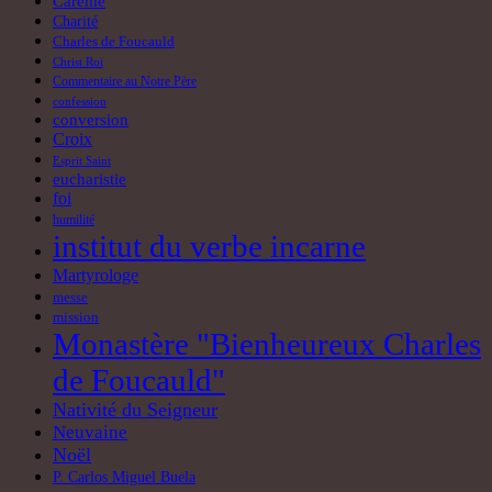
Carême
Charité
Charles de Foucauld
Christ Roi
Commentaire au Notre Père
confession
conversion
Croix
Esprit Saint
eucharistie
foi
humilité
institut du verbe incarne
Martyrologe
messe
mission
Monastère "Bienheureux Charles
de Foucauld"
Nativité du Seigneur
Neuvaine
Noël
P. Carlos Miguel Buela