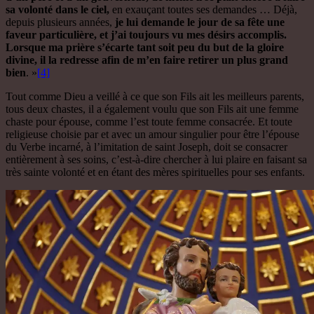
sa volonté dans le ciel,
en exauçant toutes ses demandes … Déjà,
depuis plusieurs années,
je lui demande le jour de sa fête une
faveur particulière, et j’ai toujours vu mes désirs accomplis.
Lorsque ma prière s’écarte tant soit peu du but de la gloire
divine, il la redresse afin de m’en faire retirer un plus grand
bien
. »
[4]
Tout comme Dieu a veillé à ce que son Fils ait les meilleurs parents,
tous deux chastes, il a également voulu que son Fils ait une femme
chaste pour épouse, comme l’est toute femme consacrée. Et toute
religieuse choisie par et avec un amour singulier pour être l’épouse
du Verbe incarné, à l’imitation de saint Joseph, doit se consacrer
entièrement à ses soins, c’est-à-dire chercher à lui plaire en faisant sa
très sainte volonté et en étant des mères spirituelles pour ses enfants.