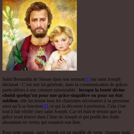
Saint Bernardin de Sienne dans son sermon
[1]
sur saint Joseph
déclarait : C’est une loi générale, dans la communication de grâces
particulières à une créature raisonnable :
lorsque la bonté divine
choisit quelqu’un pour une grâce singulière ou pour un état
sublime
, elle lui donne tous les charismes nécessaires à sa personne
ainsi qu’à sa fonction
[2]
, et qui la décorent à profusion. Cela s’est
tout à fait vérifié chez saint Joseph. Car tel était le terrain que la
grâce avait trouvé dans l’âme de Joseph et qui portât des fruits
abondants en vertus qui ornaient son âme.
Pour cette raison, saint Joseph est un modèle de vertu : homme juste,