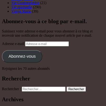
Vie Contemplative
(21)
Vie spirituelle
(290)
Vierge Marie
(39)
Abonnez-vous à ce blog par e-mail.
Saisissez votre adresse e-mail pour vous abonner à ce blog et
recevoir une notification de chaque nouvel article par e-mail.
Adresse e-mail
Abonnez-vous
Rejoignez les 70 autres abonnés
Rechercher
Rechercher :
Archives