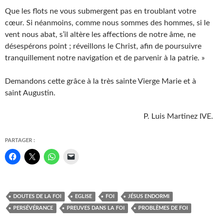
Que les flots ne vous submergent pas en troublant votre
cœur. Si néanmoins, comme nous sommes des hommes, si le
vent nous abat, s’il altère les affections de notre âme, ne
désespérons point ; réveillons le Christ, afin de poursuivre
tranquillement notre navigation et de parvenir à la patrie. »
Demandons cette grâce à la très sainte Vierge Marie et à
saint Augustin.
P. Luis Martinez IVE.
PARTAGER :
C
C
C
C
l
l
l
l
i
i
i
i
q
q
q
q
u
u
u
u
e
e
e
e
z
r
z
r
DOUTES DE LA FOI
EGLISE
FOI
JÉSUS ENDORMI
p
p
p
p
o
o
o
o
PERSÉVÉRANCE
PREUVES DANS LA FOI
PROBLÈMES DE FOI
u
u
u
u