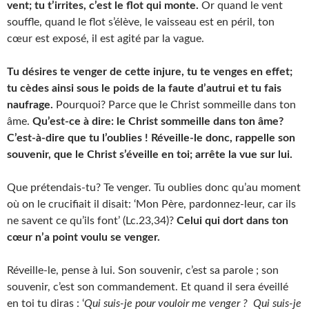
vent; tu t’irrites, c’est le flot qui monte.
Or quand le vent
souffle, quand le flot s’élève, le vaisseau est en péril, ton
cœur est exposé, il est agité par la vague.
Tu désires te venger de cette injure, tu te venges en effet;
tu cèdes ainsi sous le poids de la faute d’autrui et tu fais
naufrage.
Pourquoi? Parce que le Christ sommeille dans ton
âme.
Qu’est-ce à dire: le Christ sommeille dans ton âme?
C’est-à-dire que tu l’oublies ! Réveille-le donc, rappelle son
souvenir, que le Christ s’éveille en toi; arrête la vue sur lui.
Que prétendais-tu? Te venger. Tu oublies donc qu’au moment
où on le crucifiait il disait: ‘Mon Père, pardonnez-leur, car ils
ne savent ce qu’ils font’ (Lc.23,34)?
Celui qui dort dans ton
cœur n’a point voulu se venger.
Réveille-le, pense à lui. Son souvenir, c’est sa parole ; son
souvenir, c’est son commandement. Et quand il sera éveillé
en toi tu diras : ‘
Qui suis-je pour vouloir me venger ? Qui suis-je