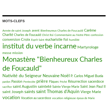
MOTS-CLEFS
Carême
avent
Bienheureux Charles de Foucauld
Année de saint Joseph
Charité
Charles de Foucauld
Commentaire au Notre Père
Christ Roi
confession
Croix
foi
conversion
eucharistie
humilité
Esprit Saint
institut du verbe incarne
Martyrologe
messe
mission
Monastère "Bienheureux Charles
de Foucauld"
Nativité du Seigneur
Noël
Neuvaine
P. Carlos Miguel Buela
prière
sacerdoce
Passion
Pâques
Résurrection
pardon
Pentecôte
Péché
saint Augustin
sainteté
Saint Jean Paul II
Sainte Vierge Marie
sacrifice
saint Thomas d'Aquin
saints
saint Joseph
Vierge Marie
vocation
Vocation au sacerdoce
vocation religieuse
époux de Marie