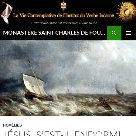
Aller
au
contenu
Recherche
MONASTERE SAINT CHARLES DE FOUCAULD
MENU
PRINCIP
HOMÉLIES
JÉSUS, S’EST-IL ENDORMI