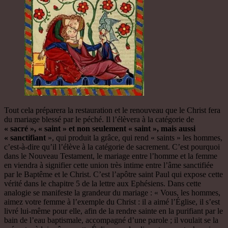
Tout cela préparera la restauration et le renouveau que le Christ fera
du mariage blessé par le péché. Il l’élèvera à la catégorie de
« sacré », « saint » et non seulement « saint », mais aussi
« sanctifiant
», qui produit la grâce, qui rend « saints » les hommes,
c’est-à-dire qu’il l’élève à la catégorie de sacrement. C’est pourquoi
dans le Nouveau Testament, le mariage entre l’homme et la femme
en viendra à signifier cette union très intime entre l’âme sanctifiée
par le Baptême et le Christ. C’est l’apôtre saint Paul qui expose cette
vérité dans le chapitre 5 de la lettre aux Ephésiens. Dans cette
analogie se manifeste la grandeur du mariage : « Vous, les hommes,
aimez votre femme à l’exemple du Christ : il a aimé l’Église, il s’est
livré lui-même pour elle, afin de la rendre sainte en la purifiant par le
bain de l’eau baptismale, accompagné d’une parole ; il voulait se la