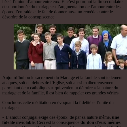
liée à l’union d’amour entre eux. Et c’est pourquoi la fin secondaire
et subordonnée du mariage est l’augmentation de l’amour entre les
époux, l’entraide et le fait de donner aussi un remède contre le
désordre de la concupiscence.
Aujourd’hui où le sacrement du Mariage et la famille sont tellement
attaqués, soit en dehors de l’Eglise, soit aussi malheureusement
parmi tant de « catholiques » qui veulent « détruire » la nature du
mariage et de la famille, il est bien de rappeler ces grandes vérités.
Concluons cette méditation en évoquant la fidélité et l’unité du
mariage :
« L’amour conjugal exige des époux, de par sa nature même,
une
fidélité inviolable
. Ceci est la conséquence
du don d’eux-mêmes