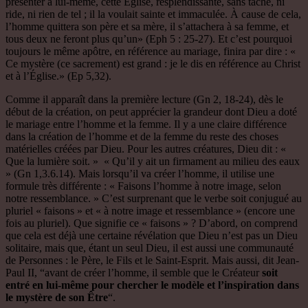
présenter à lui-même, cette Église, resplendissante, sans tache, ni
ride, ni rien de tel ; il la voulait sainte et immaculée. À cause de cela,
l’homme quittera son père et sa mère, il s’attachera à sa femme, et
tous deux ne feront plus qu’un» (Eph 5 : 25-27). Et c’est pourquoi
toujours le même apôtre, en référence au mariage, finira par dire : «
Ce mystère (ce sacrement) est grand : je le dis en référence au Christ
et à l’Église.» (Ep 5,32).
Comme il apparaît dans la première lecture (Gn 2, 18-24), dès le
début de la création, on peut apprécier la grandeur dont Dieu a doté
le mariage entre l’homme et la femme. Il y a une claire différence
dans la création de l’homme et de la femme du reste des choses
matérielles créées par Dieu. Pour les autres créatures, Dieu dit : «
Que la lumière soit. » « Qu’il y ait un firmament au milieu des eaux
» (Gn 1,3.6.14). Mais lorsqu’il va créer l’homme, il utilise une
formule très différente : « Faisons l’homme à notre image, selon
notre ressemblance. » C’est surprenant que le verbe soit conjugué au
pluriel « faisons » et « à notre image et ressemblance » (encore une
fois au pluriel). Que signifie ce « faisons » ? D’abord, on comprend
que cela est déjà une certaine révélation que Dieu n’est pas un Dieu
solitaire, mais que, étant un seul Dieu, il est aussi une communauté
de Personnes : le Père, le Fils et le Saint-Esprit. Mais aussi, dit Jean-
Paul II, “avant de créer l’homme, il semble que le Créateur
soit
entré en lui-même pour chercher le modèle et l’inspiration dans
le mystère de son Être
“.