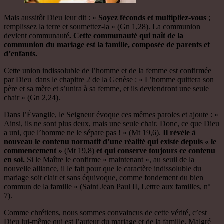
Mais aussitôt Dieu leur dit : «
Soyez féconds et multipliez-vous
;
remplissez la terre et soumettez-la » (Gn 1,28). La communion
devient communauté
. Cette communauté qui naît de la
communion du mariage est la famille, composée de parents et
d’enfants.
Cette union indissoluble de l’homme et de la femme est confirmée
par Dieu dans le chapitre 2 de la Genèse : « L’homme quittera son
père et sa mère et s’unira à sa femme, et ils deviendront une seule
chair » (Gn 2,24).
Dans l’Évangile, le Seigneur évoque ces mêmes paroles et ajoute : «
Ainsi, ils ne sont plus deux, mais une seule chair. Donc, ce que Dieu
a uni, que l’homme ne le sépare pas ! » (Mt 19,6).
Il révèle à
nouveau le contenu normatif d’une réalité qui existe depuis « le
commencement »
(Mt 19,8)
et qui conserve toujours ce contenu
en soi.
Si le Maître le confirme « maintenant », au seuil de la
nouvelle alliance, il le fait pour que le caractère indissoluble du
mariage soit clair et sans équivoque, comme fondement du bien
commun de la famille » (Saint Jean Paul II, Lettre aux familles, nº
7).
Comme chrétiens, nous sommes convaincus de cette vérité, c’est
Dieu lui-même qui est l’auteur du mariage et de la famille. Malgré