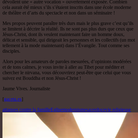
dévoilent une « autre vocation » ouvertement exposée. Combien
cela aurait été mieux s’ils s’étaient inscrits dans une école moderne
de théâtre et d’arts du spectacle et non dans un séminaire !
Mes propos peuvent paraître très durs mais le plus grave c’est qu’ils
se limitent à décrire la réalité. Ils ne sont pas plus durs que ceux que
Jésus-Christ, dont ils veulent maintenant faire un homme doux,
délicat et sensible, qui dirigeait les personnes et les collectifs (un mot
tellement à la mode maintenant) dans l’Évangile. Tout comme ses
disciples.
Alors pour les amateurs de paroles mesurées, d’opinions modérées
et de tons calmes, je vous invite à aller au Tibet pour méditer et
chercher le nirvana, vous découvrirez peut-être que celui que vous
suivez est Bouddha et non Jésus-Christ !
Jaume Vives. Journaliste
[
gaceta.es
]
attaques contre la famille
Eglise
modernisme
sacerdoce
vie religieuse