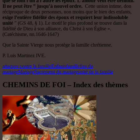
que se font l’un à l’autre les époux
.
L’amour veut être définitif.
Il ne peut être ” jusqu’à nouvel ordre.
Cette union intime, don
réciproque de deux personnes, non moins que le bien des enfants,
exige l’entière fidélité des époux et requiert leur indissoluble
unité
” (GS 48, § 1). Le motif le plus profond se trouve dans la
fidélité de Dieu à son alliance, du Christ à son Église ».
(Catéchisme, nn.1646-1647)
Que la Sainte Vierge nous protège la famille chrétienne.
P. Luis Martinez IVE.
attaques contre la famille
Enfants
famille
fins du
mariage
Mariage
Sacrement du mariage
unité de la famille
CHEMINS DE FOI – Index des thèmes