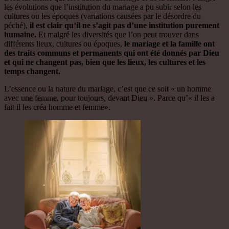
les évolutions que l’institution du mariage a pu subir selon les
cultures ou les époques (variations causées par le désordre du
péché),
il est clair qu’il ne s’agit pas d’une institution purement
humaine.
Et malgré les diversités que l’on peut trouver dans
différents lieux, cultures ou époques,
le mariage et la famille ont
des traits communs et permanents qui ont été donnés par Dieu
et qui ne changent pas, bien que les lieux, les cultures et les
temps changent.
L’essence ou la nature du mariage, c’est que ce soit « un homme
avec une femme, pour toujours, devant Dieu ». Parce qu’« il les a
fait il les créa homme et femme».