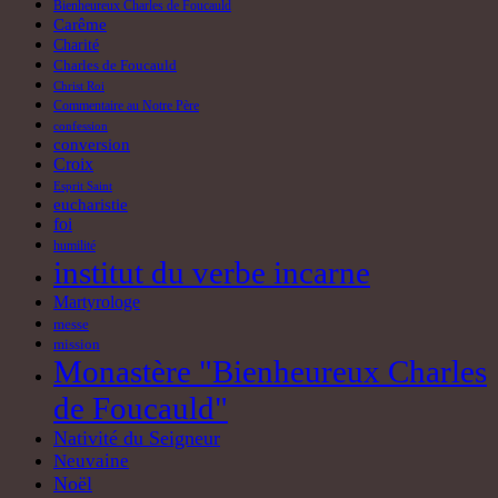
Bienheureux Charles de Foucauld
Carême
Charité
Charles de Foucauld
Christ Roi
Commentaire au Notre Père
confession
conversion
Croix
Esprit Saint
eucharistie
foi
humilité
institut du verbe incarne
Martyrologe
messe
mission
Monastère "Bienheureux Charles
de Foucauld"
Nativité du Seigneur
Neuvaine
Noël