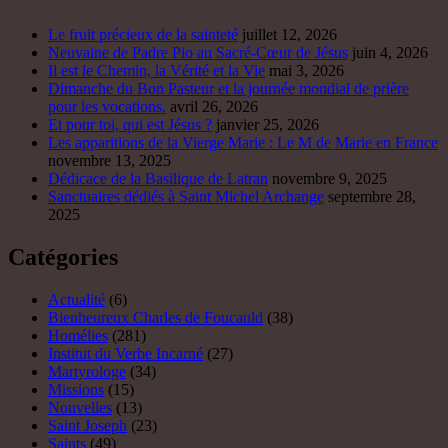
Le fruit précieux de la sainteté
juillet 12, 2026
Neuvaine de Padre Pio au Sacré-Cœur de Jésus
juin 4, 2026
Il est le Chemin, la Vérité et la Vie
mai 3, 2026
Dimanche du Bon Pasteur et la journée mondial de prière
pour les vocations.
avril 26, 2026
Et pour toi, qui est Jésus ?
janvier 25, 2026
Les apparitions de la Vierge Marie : Le M de Marie en France
novembre 13, 2025
Dédicace de la Basilique de Latran
novembre 9, 2025
Sanctuaires dédiés à Saint Michel Archange
septembre 28,
2025
Catégories
Actualité
(6)
Bienheureux Charles de Foucauld
(38)
Homélies
(281)
Institut du Verbe Incarné
(27)
Martyrologe
(34)
Missions
(15)
Nouvelles
(13)
Saint Joseph
(23)
Saints
(49)