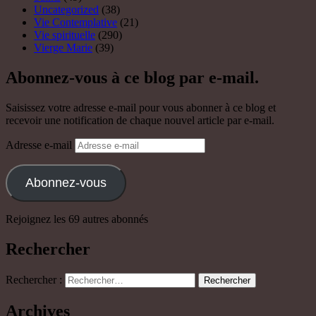
Uncategorized
(38)
Vie Contemplative
(21)
Vie spirituelle
(290)
Vierge Marie
(39)
Abonnez-vous à ce blog par e-mail.
Saisissez votre adresse e-mail pour vous abonner à ce blog et
recevoir une notification de chaque nouvel article par e-mail.
Adresse e-mail
Abonnez-vous
Rejoignez les 69 autres abonnés
Rechercher
Rechercher :
Archives