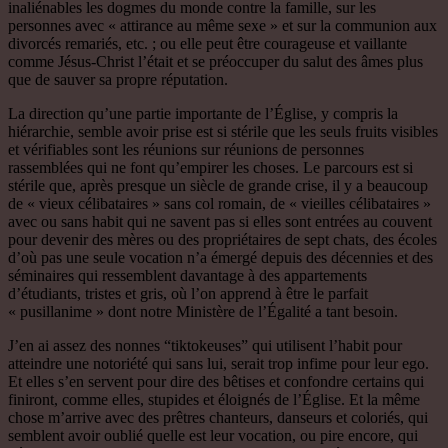
inaliénables les dogmes du monde contre la famille, sur les
personnes avec « attirance au même sexe » et sur la communion aux
divorcés remariés, etc. ; ou elle peut être courageuse et vaillante
comme Jésus-Christ l’était et se préoccuper du salut des âmes plus
que de sauver sa propre réputation.
La direction qu’une partie importante de l’Église, y compris la
hiérarchie, semble avoir prise est si stérile que les seuls fruits visibles
et vérifiables sont les réunions sur réunions de personnes
rassemblées qui ne font qu’empirer les choses. Le parcours est si
stérile que, après presque un siècle de grande crise, il y a beaucoup
de « vieux célibataires » sans col romain, de « vieilles célibataires »
avec ou sans habit qui ne savent pas si elles sont entrées au couvent
pour devenir des mères ou des propriétaires de sept chats, des écoles
d’où pas une seule vocation n’a émergé depuis des décennies et des
séminaires qui ressemblent davantage à des appartements
d’étudiants, tristes et gris, où l’on apprend à être le parfait
« pusillanime » dont notre Ministère de l’Égalité a tant besoin.
J’en ai assez des nonnes “tiktokeuses” qui utilisent l’habit pour
atteindre une notoriété qui sans lui, serait trop infime pour leur ego.
Et elles s’en servent pour dire des bêtises et confondre certains qui
finiront, comme elles, stupides et éloignés de l’Église. Et la même
chose m’arrive avec des prêtres chanteurs, danseurs et coloriés, qui
semblent avoir oublié quelle est leur vocation, ou pire encore, qui