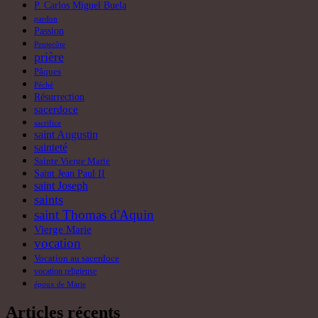
P. Carlos Miguel Buela
pardon
Passion
Pentecôte
prière
Pâques
Péché
Résurrection
sacerdoce
sacrifice
saint Augustin
sainteté
Sainte Vierge Marie
Saint Jean Paul II
saint Joseph
saints
saint Thomas d'Aquin
Vierge Marie
vocation
Vocation au sacerdoce
vocation religieuse
époux de Marie
Articles récents