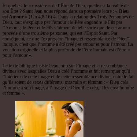
Et quel est le « mystère » de l’Être de Dieu, quelle est la réalité de
son Être ? Saint Jean nous répond dans sa première lettre :
« Dieu
est Amour »
(1Jn 4,8.16) 4. Dans la relation des Trois Personnes de
Dieu, tout s’explique par l’amour : le Père engendre le Fils par
l’Amour ; le Père et le Fils s’aiment de telle sorte que de cet amour
procède d’une troisième personne, qui est l’Esprit Saint. Par
conséquent, ce que l’expression “image et ressemblance de Dieu”
indique, c’est que l’homme a été créé par amour et pour l’amour. La
vocation originelle et la plus profonde de l’être humain est d’être «
pour l’amour ».
Le texte biblique insiste beaucoup sur l’image et la ressemblance
divines avec lesquelles Dieu a créé l’homme et fait remarquer qu’à
l’intérieur de cette image et de cette ressemblance divine, outre le fait
qu’ils soient de sexes différents, masculin et féminin : « Dieu créa
l’homme à son image, à l’image de Dieu il le créa, il les créa homme
et femme ».