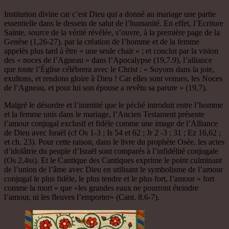
Institution divine car c’est Dieu qui a donné au mariage une partie
essentielle dans le dessein de salut de l’humanité. En effet, l’Ecriture
Sainte, source de la vérité révélée, s’ouvre, à la première page de la
Genèse (1,26-27), par la création de l’homme et de la femme
appelés plus tard à être « une seule chair » ; et conclut par la vision
des « noces de l’Agneau » dans l’Apocalypse (19,7.9), l’alliance
que toute l’Église célébrera avec le Christ : « Soyons dans la joie,
exultons, et rendons gloire à Dieu ! Car elles sont venues, les Noces
de l’Agneau, et pour lui son épouse a revêtu sa parure » (19,7).
Malgré le désordre et l’inimitié que le péché introduit entre l’homme
et la femme unis dans le mariage, l’Ancien Testament présente
l’amour conjugal exclusif et fidèle comme une image de l’Alliance
de Dieu avec Israël (cf Os 1-3 ; Is 54 et 62 ; Jr 2 -3 ; 31 ; Ez 16,62 ;
et ch. 23). Pour cette raison, dans le livre du prophète Osée, les actes
d’idolâtrie du peuple d’Israël sont comparés à l’infidélité conjugale
(Os 2,4ss). Et le Cantique des Cantiques exprime le point culminant
de l’union de l’âme avec Dieu en utilisant le symbolisme de l’amour
conjugal le plus fidèle, le plus tendre et le plus fort, l’amour « fort
comme la mort » que «les grandes eaux ne pourront éteindre
l’amour, ni les fleuves l’emporter» (Cant. 8.6-7).