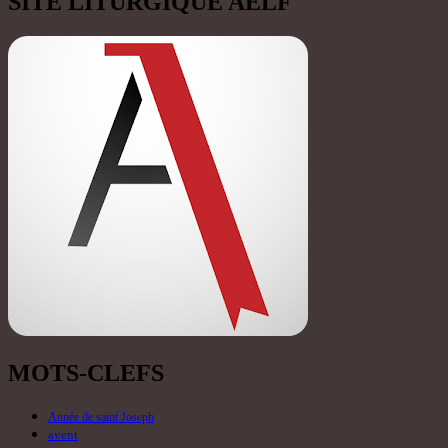
SITE LITURGIQUE AELF
MOTS-CLEFS
Année de saint Joseph
avent