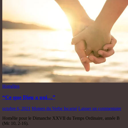
Homélies
“Ce que Dieu a uni…”
octobre 6, 2021
Moines du Verbe Incarné
Laisser un commentaire
Homélie pour le Dimanche XXVII du Temps Ordinaire, année B
(Mc 10, 2-16).