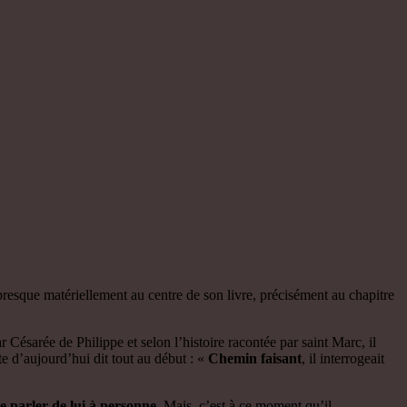
presque matériellement au centre de son livre, précisément au chapitre
Césarée de Philippe et selon l’histoire racontée par saint Marc, il
te d’aujourd’hui dit tout au début : «
Chemin faisant
, il interrogeait
de parler de lui à personne.
Mais, c’est à ce moment qu’il