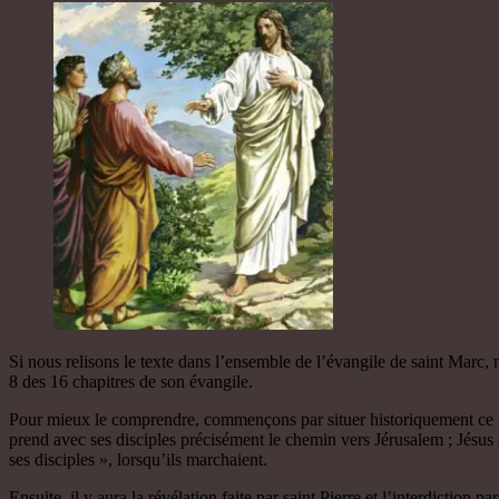
Si nous relisons le texte dans l’ensemble de l’évangile de saint Marc,
8 des 16 chapitres de son évangile.
Pour mieux le comprendre, commençons par situer historiquement ce mome
prend avec ses disciples précisément le chemin vers Jérusalem ; Jésus s
ses disciples », lorsqu’ils marchaient.
Ensuite, il y aura la révélation faite par saint Pierre et l’interdiction