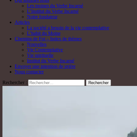
Qui sommes nous
Les moines du Verbe Incarné
L’Institut du Verbe Incarné
Notre fondateur
Articles
La société a besoin de la vie contemplative
L’habit du Moine
Chemins de Foi – Index de thèmes
Nouvelles
Vie Contemplative
Vie spirituelle
Institut du Verbe Incarné
Envoyer une intention de prière
Nous contacter
Rechercher :