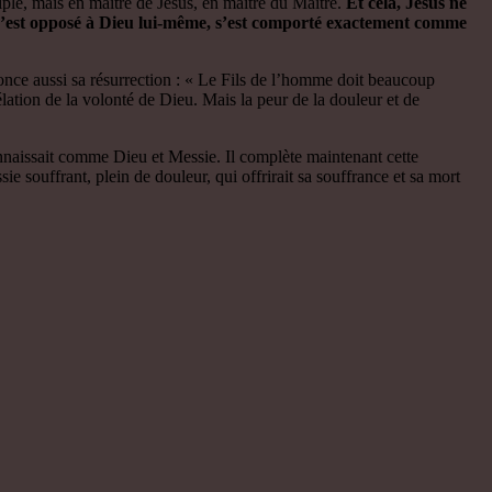
sciple, mais en maître de Jésus, en maître du Maître.
Et cela, Jésus ne
e, s’est opposé à Dieu lui-même, s’est comporté exactement comme
nonce aussi sa résurrection : « Le Fils de l’homme doit beaucoup
évélation de la volonté de Dieu. Mais la peur de la douleur et de
connaissait comme Dieu et Messie. Il complète maintenant cette
 souffrant, plein de douleur, qui offrirait sa souffrance et sa mort