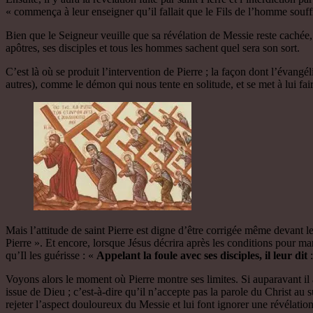
« commença à leur enseigner qu’il fallait que le Fils de l’homme souffre b
Bien que le Seigneur veuille que sa révélation de Messie reste cachée,
apôtres, ses disciples et tous les hommes sachent quel sera son sort.
C’est là où se produit l’intervention de Pierre ; la façon dont l’évangé
autres), comme le démon qui nous tente en solitude, et se met à lui fai
Mais l’attitude de saint Pierre est digne d’être corrigée même devant l
Pierre ». Et encore, lorsque Jésus décrira après les conditions pour mar
qu’Il les guérisse : «
Appelant la foule avec ses disciples, il leur dit
:
Voyons alors le moment où Pierre montre ses limites. Si auparavant il 
issue de Dieu ; c’est-à-dire qu’il n’accepte pas la parole du Christ a
rejeter l’aspect douloureux du Messie et lui font ignorer une révélation