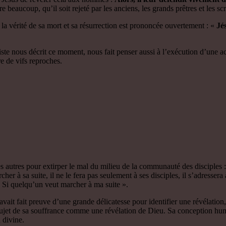
eaucoup, qu’il soit rejeté par les anciens, les grands prêtres et les scribe
 la vérité de sa mort et sa résurrection est prononcée ouvertement : «
Jé
liste nous décrit ce moment, nous fait penser aussi à l’exécution d’une ac
re de vifs reproches.
es autres pour extirper le mal du milieu de la communauté des disciples :
cher à sa suite, il ne le fera pas seulement à ses disciples, il s’adresser
 Si quelqu’un veut marcher à ma suite ».
avait fait preuve d’une grande délicatesse pour identifier une révélatio
u sujet de sa souffrance comme une révélation de Dieu. Sa conception hum
 divine.