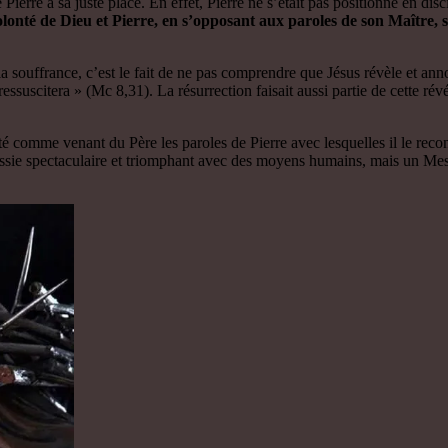
 Pierre à sa juste place. En effet, Pierre ne s’était pas positionné en di
 volonté de Dieu et Pierre, en s’opposant aux paroles de son Maîtr
a souffrance, c’est le fait de ne pas comprendre que Jésus révèle et an
 il ressuscitera » (Mc 8,31). La résurrection faisait aussi partie de cette r
epté comme venant du Père les paroles de Pierre avec lesquelles il le re
ssie spectaculaire et triomphant avec des moyens humains, mais un Messie