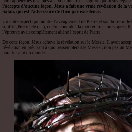
pour appeler les disciples à la vocation. Cela signifie que Jésus replace
l’accepte d’aucune façon.
Jésus a fait une vraie révélation de la
Satan, qui est l’adversaire de Dieu par excellence.
Un autre aspect qui montre l’aveuglement de Pierre et son horreur de l
souffrir, être rejeté (…), et être conduit à la mort et trois jours après,
l’épreuve avait complètement aliéné l’esprit de Pierre.
De cette façon, Jésus achève la révélation sur le Messie. Il avait acc
révélation en précisant à quoi ressemblerait le Messie : non pas un Me
pour le salut du monde.