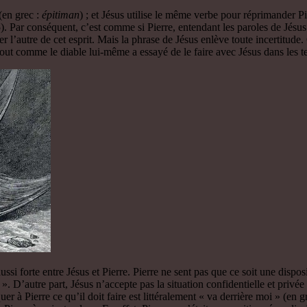
(en grec :
épitiman
) ; et Jésus utilise le même verbe pour réprimander P
. Par conséquent, c’est comme si Pierre, entendant les paroles de Jésus 
r l’autre de cet esprit. Mais la phrase de Jésus enlève toute incertitude. 
 tout comme le diable lui-même a essayé de le faire avec Jésus dans les te
i forte entre Jésus et Pierre. Pierre ne sent pas que ce soit une disposi
». D’autre part, Jésus n’accepte pas la situation confidentielle et privée 
r à Pierre ce qu’il doit faire est littéralement « va derrière moi » (en g