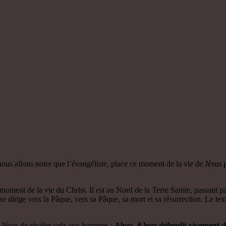
 nous allons noter que l’évangéliste, place ce moment de la vie de Jésus 
nt de la vie du Christ. Il est au Nord de la Terre Sainte, passant par 
e dirige vers la Pâque, vers sa Pâque, sa mort et sa résurrection. Le tex
 par Jésus de révéler cela aux hommes :
Alors, il leur défendit vivement 