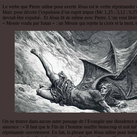
Le verbe que Pierre utilise pour avertir Jésus est le verbe réprimander 
Marc pour décrire l’expulsion d’un esprit impur (Mc 1,25 ; 3,12 ; 9,25)
devrait être expulsé-. Et Jésus fit de même avec Pierre. L’un veut libére
« Messie voulu par Satan » : un Messie qui rejette la croix et la mort,
On ne trouve dans aucun autre passage de l’Evangile une dissidence auss
annonce : « Il faut que le Fils de l’homme souffre beaucoup et soit tué 
réprimande ouvertement. En fait, la phrase que Jésus utilise pour indique