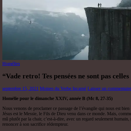
Homélies
“Vade retro! Tes pensées ne sont pas celles
septembre 15, 2021
Moines du Verbe Incarné
Laisser un commentair
Homélie pour le dimanche XXIV, année B (Mc 8, 27-35)
Nous venons de proclamer ce passage de l’évangile qui nous est bien c
Jésus est le Messie, le Fils de Dieu venu dans ce monde. Mais, comme n
mû plutôt par la chair, c’est-à-dire, avec un regard seulement humain, 
renoncer à son sacrifice rédempteur.