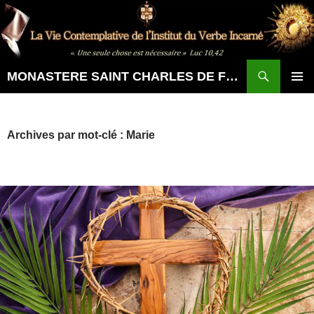
Aller
au
contenu
Recherche
MONASTERE SAINT CHARLES DE FOUCAULD
MENU
PRINCI
Archives par mot-clé : Marie