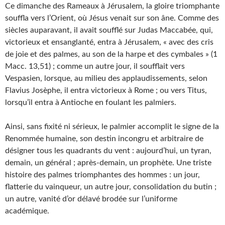
Ce dimanche des Rameaux à Jérusalem, la gloire triomphante
souffla vers l’Orient, où Jésus venait sur son âne. Comme des
siècles auparavant, il avait soufflé sur Judas Maccabée, qui,
victorieux et ensanglanté, entra à Jérusalem, « avec des cris
de joie et des palmes, au son de la harpe et des cymbales » (1
Macc. 13,51) ; comme un autre jour, il soufflait vers
Vespasien, lorsque, au milieu des applaudissements, selon
Flavius ​​Josèphe, il entra victorieux à Rome ; ou vers Titus,
lorsqu’il entra à Antioche en foulant les palmiers.
Ainsi, sans fixité ni sérieux, le palmier accomplit le signe de la
Renommée humaine, son destin incongru et arbitraire de
désigner tous les quadrants du vent : aujourd’hui, un tyran,
demain, un général ; après-demain, un prophète. Une triste
histoire des palmes triomphantes des hommes : un jour,
flatterie du vainqueur, un autre jour, consolidation du butin ;
un autre, vanité d’or délavé brodée sur l’uniforme
académique.