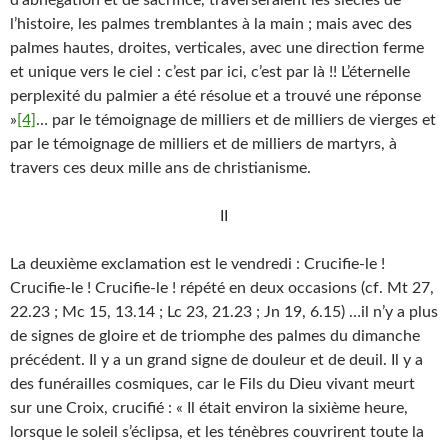
d’abnégation et de sacrifice, traverseraient les siècles de
l’histoire, les palmes tremblantes à la main ; mais avec des
palmes hautes, droites, verticales, avec une direction ferme
et unique vers le ciel : c’est par ici, c’est par là !! L’éternelle
perplexité du palmier a été résolue et a trouvé une réponse
»
[4]
… par le témoignage de milliers et de milliers de vierges et
par le témoignage de milliers et de milliers de martyrs, à
travers ces deux mille ans de christianisme.
II
La deuxième exclamation est le vendredi : Crucifie-le !
Crucifie-le ! Crucifie-le ! répété en deux occasions (cf. Mt 27,
22.23 ; Mc 15, 13.14 ; Lc 23, 21.23 ; Jn 19, 6.15) …il n’y a plus
de signes de gloire et de triomphe des palmes du dimanche
précédent. Il y a un grand signe de douleur et de deuil. Il y a
des funérailles cosmiques, car le Fils du Dieu vivant meurt
sur une Croix, crucifié : « Il était environ la sixième heure,
lorsque le soleil s’éclipsa, et les ténèbres couvrirent toute la