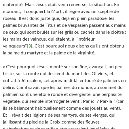
maternité. Mais Jésus était venu renverser la situation. En
mourant, il conquiert la Mort ; il règne avec un sceptre de
roseau. Il est donc juste que, déjà en plein paradoxe, les
palmes bruyantes de Titus et de Vespasien passent aux mains
de ceux qui sont brulés sur les grils ou cachés dans le cloître :
les mains des vaincus, qui étaient, à l’intérieur,
vainqueurs”
[3]
. C’est pourquoi nous disons qu’ils ont obtenu
la palme du martyre et la palme de la virginité.
« C’est pourquoi Jésus, monté sur son âne, avançait, un peu
triste, sur la route qui descend du mont des Oliviers, et
entrait à Jérusalem, cet après-midi-là, entouré de palmiers en
délire. Car il savait que les palmes du monde, au sommet du
palmier, sont une étoile ronde et divergente, une perplexité
végétale, qui semble interroger le vent : Par ici ? Par-là ? (car
ils se balancent habituellement comme des jouets au vent).
Et Il rêvait des légions de ses martyrs, de ses vierges, qui,
jaillissant du pied de la Croix comme des fleuves