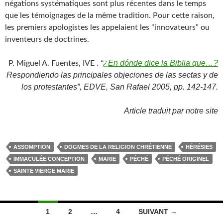
négations systématiques sont plus récentes dans le temps
que les témoignages de la même tradition. Pour cette raison,
les premiers apologistes les appelaient les “innovateurs” ou
inventeurs de doctrines.
“
¿En dónde dice la Biblia que…?
P. Miguel A. Fuentes, IVE .
Respondiendo las principales objeciones de las sectas y de
los protestantes”, EDVE, San Rafael 2005, pp. 142-147.
Article traduit par notre site
ASSOMPTION
DOGMES DE LA RELIGION CHRÉTIENNE
HÉRÉSIES
IMMACULÉE CONCEPTION
MARIE
PÉCHÉ
PÉCHÉ ORIGINEL
SAINTE VIERGE MARIE
Navigation
1
2
…
4
SUIVANT →