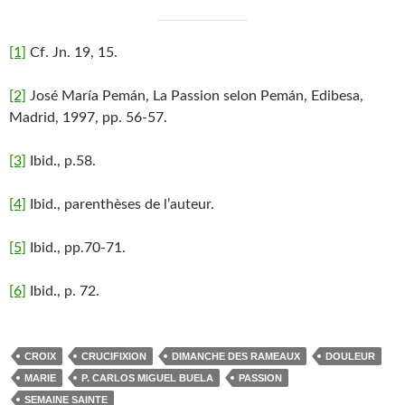
[1]
Cf. Jn. 19, 15.
[2]
José María Pemán, La Passion selon Pemán, Edibesa,
Madrid, 1997, pp. 56-57.
[3]
Ibid., p.58.
[4]
Ibid., parenthèses de l’auteur.
[5]
Ibid., pp.70-71.
[6]
Ibid., p. 72.
CROIX
CRUCIFIXION
DIMANCHE DES RAMEAUX
DOULEUR
MARIE
P. CARLOS MIGUEL BUELA
PASSION
SEMAINE SAINTE