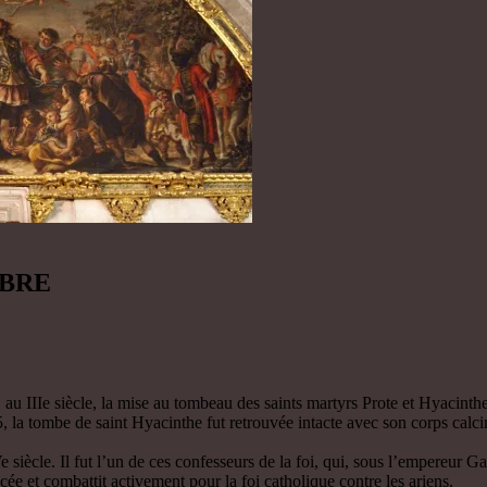
MBRE
 au IIIe siècle, la mise au tombeau des saints martyrs Prote et Hyacinth
5, la tombe de saint Hyacinthe fut retrouvée intacte avec son corps calci
le. Il fut l’un de ces confesseurs de la foi, qui, sous l’empereur Galèr
ée et combattit activement pour la foi catholique contre les ariens.