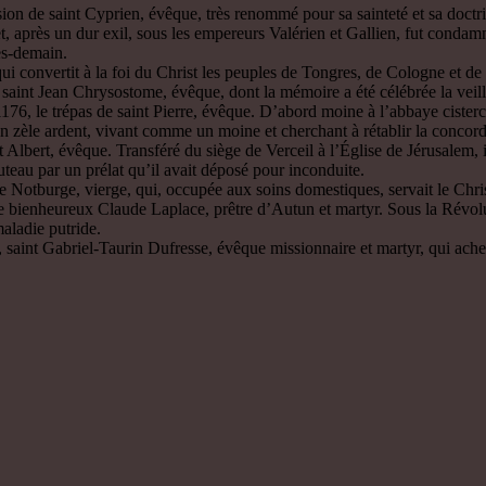
ion de saint Cyprien, évêque, très renommé pour sa sainteté et sa doctr
t, après un dur exil, sous les empereurs Valérien et Gallien, fut conda
ès-demain.
 convertit à la foi du Christ les peuples de Tongres, de Cologne et de
 saint Jean Chrysostome, évêque, dont la mémoire a été célébrée la veill
76, le trépas de saint Pierre, évêque. D’abord moine à l’abbaye cister
un zèle ardent, vivant comme un moine et cherchant à rétablir la concord
t Albert, évêque. Transféré du siège de Verceil à l’Église de Jérusalem, 
couteau par un prélat qu’il avait déposé pour inconduite.
 Notburge, vierge, qui, occupée aux soins domestiques, servait le Chris
e bienheureux Claude Laplace, prêtre d’Autun et martyr. Sous la Révolut
aladie putride.
aint Gabriel-Taurin Dufresse, évêque missionnaire et martyr, qui acheva