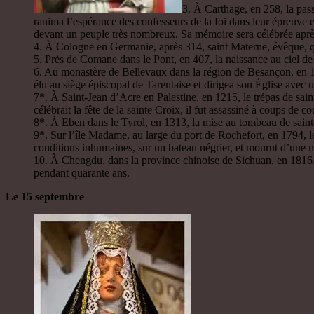
3. À Carthage, en 258, la pass
ranima l’espérance des confesseurs de la foi dans leur épreuve e
devant un peuple très nombreux. Sa mémoire sera célébrée apr
4. À Cologne en Germanie, après 314, saint Materne, évêque, qui
5. Près de Comane dans le Pont, en 407, la naissance au ciel de
6. Au monastère de Bellevaux dans la région de Besançon, en 11
élu au siège épiscopal de Tarentaise et dirigea son Église avec 
7*. À Saint-Jean d’Acre en Palestine, en 1215, le trépas de sain
célébrait la fête de la sainte Croix, il fut assassiné à coups de 
8*. À Eben dans le Tyrol, en 1313, la mise au tombeau de sainte
9*. Sur l’île Madame, au large du port de Rochefort, en 1794, l
conditions inhumaines, sur un bateau négrier, et mourut d’une m
10. À Chengdu, dans la province chinoise de Sichuan, en 1816, s
pendant quarante ans.
Le 15 septembre