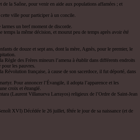
 et de la Saône, pour venir en aide aux populations affamées ; et
ette ville pour participer à un concile.
e larmes un bref moment de discorde.
e temps la même décision, et mourut peu de temps après avoir été
ants de douze et sept ans, dont la mère, Agnès, pour le premier, le
pitation.
 Règle des Frères mineurs l’amena à établir dans différents endroits
é pour les pauvres.
 Révolution française, à cause de son sacerdoce, il fut déporté, dans
artyr. Pour annoncer l’Évangile, il adopta l’apparence et les
une croix et étranglé.
ntara (Laurent Villanueva Larrayos) religieux de l’Ordre de Saint-Jean
oît XVI) Décédée le 26 juillet, fêtée le jour de sa naissance (et de