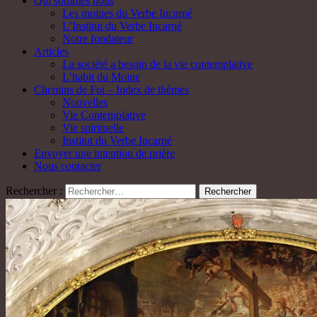
Qui sommes nous
Les moines du Verbe Incarné
L’Institut du Verbe Incarné
Notre fondateur
Articles
La société a besoin de la vie contemplative
L’habit du Moine
Chemins de Foi – Index de thèmes
Nouvelles
Vie Contemplative
Vie spirituelle
Institut du Verbe Incarné
Envoyer une intention de prière
Nous contacter
Rechercher :