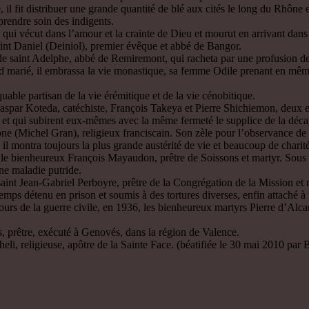
, il fit distribuer une grande quantité de blé aux cités le long du Rhône
prendre soin des indigents.
qui vécut dans l’amour et la crainte de Dieu et mourut en arrivant dans c
aint Daniel (Deiniol), premier évêque et abbé de Bangor.
de saint Adelphe, abbé de Remiremont, qui racheta par une profusion d
d marié, il embrassa la vie monastique, sa femme Odile prenant en mêm
able partisan de la vie érémitique et de la vie cénobitique.
par Koteda, catéchiste, François Takeya et Pierre Shichiemon, deux enf
e et qui subirent eux-mêmes avec la même fermeté le supplice de la déca
(Michel Gran), religieux franciscain. Son zèle pour l’observance de la
; il montra toujours la plus grande austérité de vie et beaucoup de charit
le bienheureux François Mayaudon, prêtre de Soissons et martyr. Sous la
ne maladie putride.
nt Jean-Gabriel Perboyre, prêtre de la Congrégation de la Mission et m
emps détenu en prison et soumis à des tortures diverses, enfin attaché à 
urs de la guerre civile, en 1936, les bienheureux martyrs Pierre d’Alca
 prêtre, exécuté à Genovés, dans la région de Valence.
 religieuse, apôtre de la Sainte Face. (béatifiée le 30 mai 2010 par Ben