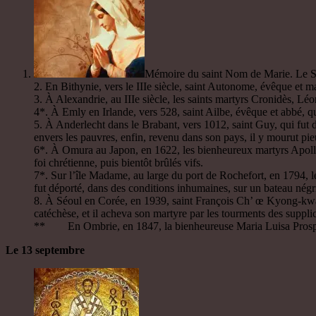
Mémoire du saint Nom de Marie. Le Seig
2. En Bithynie, vers le IIIe siècle, saint Autonome, évêque et ma
3. À Alexandrie, au IIIe siècle, les saints martyrs Cronidès, Lé
4*. À Emly en Irlande, vers 528, saint Ailbe, évêque et abbé, q
5. À Anderlecht dans le Brabant, vers 1012, saint Guy, qui fut 
envers les pauvres, enfin, revenu dans son pays, il y mourut pi
6*. À Omura au Japon, en 1622, les bienheureux martyrs Apollin
foi chrétienne, puis bientôt brûlés vifs.
7*. Sur l’île Madame, au large du port de Rochefort, en 1794, l
fut déporté, dans des conditions inhumaines, sur un bateau négri
8. À Séoul en Corée, en 1939, saint François Ch’ œ Kyong-kwan, ma
catéchèse, et il acheva son martyre par les tourments des suppli
** En Ombrie, en 1847, la bienheureuse Maria Luisa Prosperi
Le 13 septembre