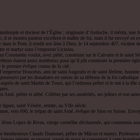
ntinople et docteur de l’Église ; originaire d’Antioche, il mérita, un
 il se montra pasteur excellent et maître de foi, mais il fut envoyé en 
ne dans le Pont, il rendit son âme à Dieu, le 14 septembre 407, victime de
tre et martyr sous l’empereur Licinius.
r Constantin voulut, avec piété, construire sur le Calvaire et le saint S
étiens étaient assez nombreux pour qu’il pût construire la première églis
le premier évêque connu de la cité.
e l’empereur Honorius, ami de saint Augustin et de saint Jérôme, homme 
poursuivi par les donatistes en raison de sa défense de la foi catholique e
 auprès de saint Martin de Tours, qui l’ordonna prêtre et le mit à la têt
gnes.
 Amé, prêtre et abbé. Célèbre par ses austérités, ses jeûnes et son amou
e ligure, saint Vénère, ermite, au VIIe siècle.
ne, vers 690, le trépas de saint Amé, évêque de Sion en Suisse. Envoyé 
 Jésus Lopez de Rivas, vierge carmélite déchaussée, qui communia aux
le bienheureux Claude Dumonet, prêtre de Mâcon et martyr. Professeur d
bateau négrier, et mourut, rongé de poux et consentant à cette humiliat