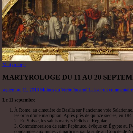
Martyrologe
MARTYROLOGE DU 11 AU 20 SEPTE
septembre 11, 2018
Moines du Verbe Incarné
Laisser un commentaire
Le 11 septembre
À Rome, au cimetière de Basilla sur l’ancienne voie Salarienne,
les orna d’une inscription. Après près de quinze siècles, en 184
2. En Suisse, les saints martyrs Felicis et Régulae
3. Commémoraison de saint Paphnuce, évêque en Égypte au IVe sièc
condamnés aux mines ; il participa par la suite au Concile de Nic