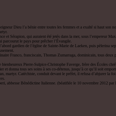
neur Dieu l’a bénie entre toutes les femmes et a exalté si haut son no
rtyr.
once et Sérapion, qui auraient été jetés dans la mer, sous l’empereur Ma
ui parcourut le pays pour prêcher l’Évangile.
d’abord gardien de l’église de Sainte-Marie de Laeken, puis pèlerina sep
eusement.
aire Franco, franciscain, Thomas Zumarraga, dominicain, tous deux prêt
e bienheureux Pierre-Sulpice-Christophe Faverge, frère des Écoles chréti
er et donna tous ses soins à ses co-détenus, jusqu’à ce qu’il soit emport
rtyr. Catéchiste, conduit devant le préfet, il refusa d’abjurer la foi ch
ces.
, abbesse Bénédictine Italienne. (béatifiée le 10 novembre 2012 par