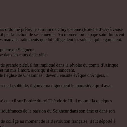
e fois ordonné prêtre, le surnom de Chrysostome (Bouche d’Or) à cause
exil par la faction de ses ennemis. Au moment où le pape saint Innocent
s mauvais traitements que lui infligeaient les soldats qui le gardaient.
épulcre du Seigneur.
e dans les murs de la ville.
de grande piété, il fut impliqué dans la révolte du comte d’Afrique
t fut mis à mort, alors qu’il était innocent.
e de l’église de Chalonnes ; devenu ensuite évêque d’Angers, il
r de la solitude, il gouverna dignement le monastère qu’il avait
en exil sur l’ordre du roi Théodoric III, il mourut là quelques
 souffrances de la passion du Seigneur dans son âme et dans son
e collège au moment de la Révolution française, il fut déporté à
ion.