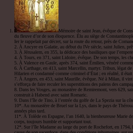
Mémoire de saint Jean, évêque de Consta
du fleuve d’or de son éloquence. Élu au siège de Constantinople,
Ier le rappelait par décret, sur la route du retour, près de Coma
2. À Ancyre en Galatie, au début du IVe siècle, saint Julien, prê
3. À Jérusalem, en 355, la dédicace des basiliques que l’empereu
4. À Tours, en 371, saint Lidoire, évêque. De son temps, les chr
5. À Valence en Gaule, après 374, saint Émilien, vénéré comme 
6. À Carthage, en 413, saint Marcellin, martyr. Tribun, légat d
Hilarien et condamné comme criminel d’État ; en réalité, il était 
7. À Angers, en 453, saint Maurille, évêque. Né à Milan, il vint
s’efforça de faire reculer les superstitions des païens des campa
8. Dans les Vosges, au monastère de Remiremont, vers 629, saint
construit à Habend avec saint Romaric.
9. Dans l’île de Tino, à l’entrée du golfe de La Spezia sur la côt
10*. Au monastère de Bruel sur la Lys, dans le pays de Thérouan
années plus tard.
11*. À Tolède en Espagne, l’an 1640, la bienheureuse Marie de
corps, toujours humble et supportant tout.
12*. Sur l’île Madame au large du port de Rochefort, en 1794, 
cause de son sacerdoce, dans des conditions inhumaines, sur un 