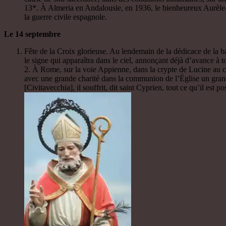
13*. À Almeria en Andalousie, en 1936, le bienheureux Aurèle-Ma
la guerre civile espagnole.
Le 14 septembre
Fête de la Croix glorieuse. Au lendemain de la dédicace de la ba
le signe qui apparaîtra dans le ciel, annonçant déjà d’avance à 
2. À Rome, sur la voie Appienne, dans la crypte de Lucine au ci
avec une grande charité dans la communion de l’Église un grand
[Civitavecchia], il souffrit, dit saint Cyprien, tout ce qu’il est