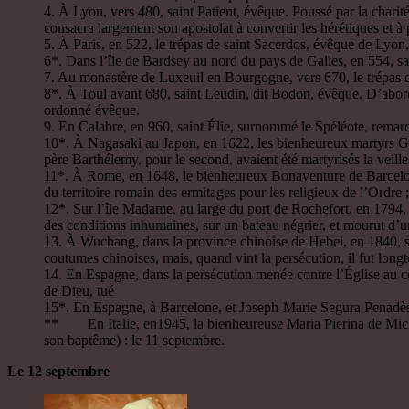
4. À Lyon, vers 480, saint Patient, évêque. Poussé par la charité
consacra largement son apostolat à convertir les hérétiques et à 
5. À Paris, en 522, le trépas de saint Sacerdos, évêque de Lyon, 
6*. Dans l’île de Bardsey au nord du pays de Galles, en 554, s
7. Au monastère de Luxeuil en Bourgogne, vers 670, le trépas 
8*. À Toul avant 680, saint Leudin, dit Bodon, évêque. D’abor
ordonné évêque.
9. En Calabre, en 960, saint Élie, surnommé le Spéléote, remarqu
10*. À Nagasaki au Japon, en 1622, les bienheureux martyrs Gas
père Barthélemy, pour le second, avaient été martyrisés la veill
11*. À Rome, en 1648, le bienheureux Bonaventure de Barcelone 
du territoire romain des ermitages pour les religieux de l’Ordre 
12*. Sur l’île Madame, au large du port de Rochefort, en 1794, 
des conditions inhumaines, sur un bateau négrier, et mourut d’u
13. À Wuchang, dans la province chinoise de Hebei, en 1840, sai
coutumes chinoises, mais, quand vint la persécution, il fut longt
14. En Espagne, dans la persécution menée contre l’Église au co
de Dieu, tué
15*. En Espagne, à Barcelone, et Joseph-Marie Segura Penadès,
** En Italie, en1945, la bienheureuse Maria Pierina de Micheli,
son baptême) : le 11 septembre.
Le 12 septembre