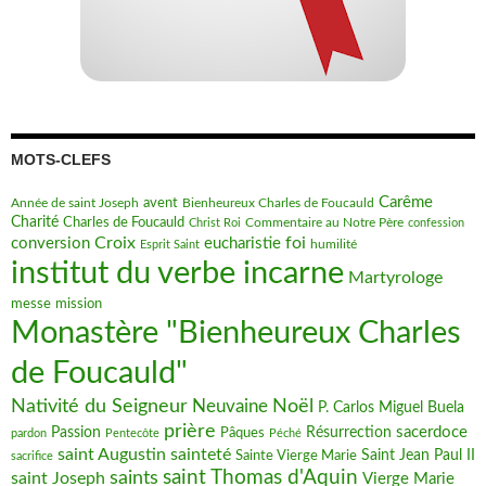
Martyrologe
messe
mission
Monastère "Bienheureux Charles
de Foucauld"
Nativité du Seigneur
Noël
Neuvaine
P. Carlos Miguel Buela
prière
sacerdoce
Passion
Pâques
Résurrection
pardon
Pentecôte
Péché
saint Augustin
sainteté
Saint Jean Paul II
Sainte Vierge Marie
sacrifice
saint Thomas d'Aquin
saints
saint Joseph
Vierge Marie
vocation
Vocation au sacerdoce
vocation religieuse
époux de Marie
ARTICLES RÉCENTS
Le fruit précieux de la sainteté
juillet 12, 2026
Neuvaine de Padre Pio au Sacré-Cœur de Jésus