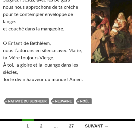
Seigneur Jésus, avec les bergers
nous nous approchons de ta crèche
pour te contempler enveloppé de
langes
et couché dans la mangeoire.
Ô Enfant de Bethléem,
nous t’adorons en silence avec Marie,
ta Mère toujours Vierge.
À toi, la gloire et la louange dans les
siècles,
Toi le divin Sauveur du monde ! Amen.
NATIVITÉ DU SEIGNEUR
NEUVAINE
NOËL
Navigation
1
2
…
27
SUIVANT →