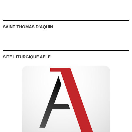
MOTS-CLEFS
Carême
avent
Bienheureux Charles de Foucauld
Année de saint Joseph
Charité
Charles de Foucauld
Commentaire au Notre Père
Christ Roi
confession
Croix
foi
conversion
eucharistie
humilité
Esprit Saint
institut du verbe incarne