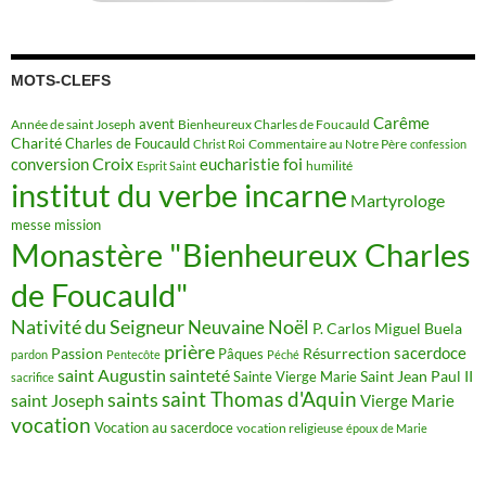
MOTS-CLEFS
Carême
avent
Année de saint Joseph
Bienheureux Charles de Foucauld
Charité
Charles de Foucauld
Commentaire au Notre Père
Christ Roi
confession
Croix
conversion
eucharistie
foi
humilité
Esprit Saint
institut du verbe incarne
Martyrologe
messe
mission
Monastère "Bienheureux Charles
de Foucauld"
Nativité du Seigneur
Noël
Neuvaine
P. Carlos Miguel Buela
prière
sacerdoce
Passion
Résurrection
Pâques
pardon
Pentecôte
Péché
saint Augustin
sainteté
Saint Jean Paul II
Sainte Vierge Marie
sacrifice
saint Thomas d'Aquin
saints
saint Joseph
Vierge Marie
vocation
Vocation au sacerdoce
vocation religieuse
époux de Marie