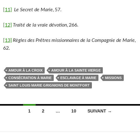
[11]
, 57.
Le Secret de Marie
[12]
, 266.
Traité de la vraie dévotion
[13]
,
Règles des Prêtres missionnaires de la Compagnie de Marie
62.
AMOUR À LA CROIX
AMOUR À LA SAINTE VIERGE
CONSÉCRATION À MARIE
ESCLAVAGE À MARIE
MISSIONS
SAINT LOUIS MARIE GRIGNIONS DE MONTFORT
Navigation
1
2
…
10
SUIVANT →
des
articles