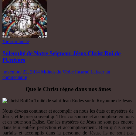
Vie spirituelle
Solennité de Notre Seigneur Jésus Christ Roi de
l’Univers
novembre 22, 2014
Moines du Verbe Incarné
Laisser un
commentaire
Que le Christ règne dans nos âmes
Du Traité de saint Jean Eudes sur le Royaume de Jésus
Nous devons continuer et accomplir en nous les états et mystères de
Jésus, et le prier souvent qu’Il les consomme et accomplisse en nous
et en toute son Église. Car les mystères de Jésus ne sont pas encore
dans leur entière perfection et accomplissement. Bien qu’ils soient
parfaits et accomplis dans la personne de Jésus, ils ne sont pas