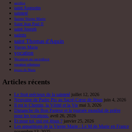
sacrifice
saint Augustin
sainteté
Sainte Vierge Marie
Saint Jean Paul II
saint Joseph
saints
saint Thomas d'Aquin
Vierge Marie
vocation
Vocation au sacerdoce
vocation religieuse
époux de Marie
Articles récents
Le fruit précieux de la sainteté
juillet 12, 2026
Neuvaine de Padre Pio au Sacré-Cœur de Jésus
juin 4, 2026
Il est le Chemin, la Vérité et la Vie
mai 3, 2026
Dimanche du Bon Pasteur et la journée mondial de prière
pour les vocations.
avril 26, 2026
Et pour toi, qui est Jésus ?
janvier 25, 2026
Les apparitions de la Vierge Marie : Le M de Marie en France
novembre 13, 2025