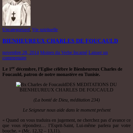
Uncategorized
,
Vie spirituelle
BIENHEUREUX CHARLES DE FOUCAULD
novembre 28, 2014
Moines du Verbe Incarné
Laisser un
commentaire
er
Le 1
décembre, l’Eglise célèbre le Bienheureux Charles de
Foucauld, patron de notre monastère en Tunisie.
DES MEDITATIONS DU
BIENHEUREUX CHARLES DE FOUCAULD
(La bonté de Dieu, méditation 234)
Le Seigneur nous aide dans le moment présent
« Quand on vous traduira en jugement, ne cherchez pas d’avance ce
que vous répondrez… l’Esprit-Saint, Lui-même parlera par votre
bouche. » (Mc. 12,32 – 13,11).