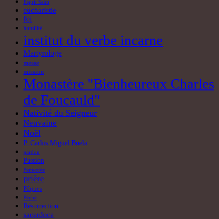
Esprit Saint
eucharistie
foi
humilité
institut du verbe incarne
Martyrologe
messe
mission
Monastère "Bienheureux Charles
de Foucauld"
Nativité du Seigneur
Neuvaine
Noël
P. Carlos Miguel Buela
pardon
Passion
Pentecôte
prière
Pâques
Péché
Résurrection
sacerdoce