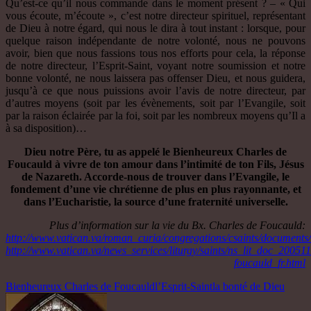
Qu’est-ce qu’il nous commande dans le moment présent ? – « Qui
vous écoute, m’écoute », c’est notre directeur spirituel, représentant
de Dieu à notre égard, qui nous le dira à tout instant : lorsque, pour
quelque raison indépendante de notre volonté, nous ne pouvons
avoir, bien que nous fassions tous nos efforts pour cela, la réponse
de notre directeur, l’Esprit-Saint, voyant notre soumission et notre
bonne volonté, ne nous laissera pas offenser Dieu, et nous guidera,
jusqu’à ce que nous puissions avoir l’avis de notre directeur, par
d’autres moyens (soit par les évènements, soit par l’Evangile, soit
par la raison éclairée par la foi, soit par les nombreux moyens qu’Il a
à sa disposition)…
Dieu notre Père, tu as appelé le Bienheureux Charles de
Foucauld à vivre de ton amour dans l’intimité de ton Fils, Jésus
de Nazareth. Accorde-nous de trouver dans l’Evangile, le
fondement d’une vie chrétienne de plus en plus rayonnante, et
dans l’Eucharistie, la source d’une fraternité universelle.
Plus d’information sur la vie du Bx. Charles de Foucauld:
http://www.vatican.va/roman_curia/congregations/csaints/documents
http://www.vatican.va/news_services/liturgy/saints/ns_lit_doc_20051
foucauld_fr.html
Bienheureux Charles de Foucauld
l’Esprit-Saint
la bonté de Dieu