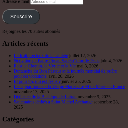
Adresse e-mail
Souscrire
Rejoignez les 70 autres abonnés
Articles récents
Le fruit précieux de la sainteté
juillet 12, 2026
Neuvaine de Padre Pio au Sacré-Cœur de Jésus
juin 4, 2026
Il est le Chemin, la Vérité et la Vie
mai 3, 2026
Dimanche du Bon Pasteur et la journée mondial de prière
pour les vocations.
avril 26, 2026
Et pour toi, qui est Jésus ?
janvier 25, 2026
Les apparitions de la Vierge Marie : Le M de Marie en France
novembre 13, 2025
Dédicace de la Basilique de Latran
novembre 9, 2025
Sanctuaires dédiés à Saint Michel Archange
septembre 28,
2025
Catégories