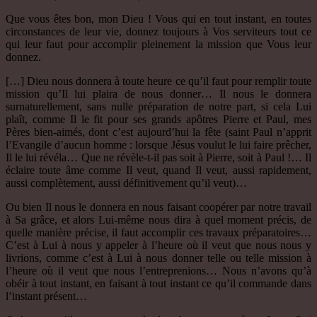
Que vous êtes bon, mon Dieu ! Vous qui en tout instant, en toutes
circonstances de leur vie, donnez toujours à Vos serviteurs tout ce
qui leur faut pour accomplir pleinement la mission que Vous leur
donnez.
[…] Dieu nous donnera à toute heure ce qu’il faut pour remplir toute
mission qu’Il lui plaira de nous donner… Il nous le donnera
surnaturellement, sans nulle préparation de notre part, si cela Lui
plaît, comme Il le fit pour ses grands apôtres Pierre et Paul, mes
Pères bien-aimés, dont c’est aujourd’hui la fête (saint Paul n’apprit
l’Evangile d’aucun homme : lorsque Jésus voulut le lui faire prêcher,
Il le lui révéla… Que ne révèle-t-il pas soit à Pierre, soit à Paul !… Il
éclaire toute âme comme Il veut, quand Il veut, aussi rapidement,
aussi complètement, aussi définitivement qu’il veut)…
Ou bien Il nous le donnera en nous faisant coopérer par notre travail
à Sa grâce, et alors Lui-même nous dira à quel moment précis, de
quelle manière précise, il faut accomplir ces travaux préparatoires…
C’est à Lui à nous y appeler à l’heure où il veut que nous nous y
livrions, comme c’est à Lui à nous donner telle ou telle mission à
l’heure où il veut que nous l’entreprenions… Nous n’avons qu’à
obéir à tout instant, en faisant à tout instant ce qu’il commande dans
l’instant présent…