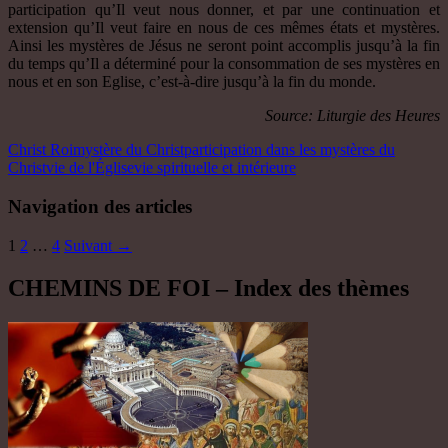
participation qu’Il veut nous donner, et par une continuation et
extension qu’Il veut faire en nous de ces mêmes états et mystères.
Ainsi les mystères de Jésus ne seront point accomplis jusqu’à la fin
du temps qu’Il a déterminé pour la consommation de ses mystères en
nous et en son Eglise, c’est-à-dire jusqu’à la fin du monde.
Source: Liturgie des Heures
Christ Roi
mystère du Christ
participation dans les mystères du
Christ
vie de l'Église
vie spirituelle et intérieure
Navigation des articles
1
2
…
4
Suivant →
CHEMINS DE FOI – Index des thèmes