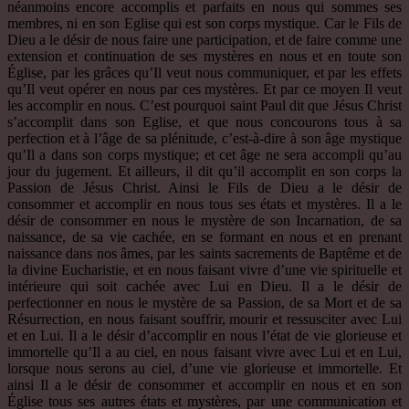
néanmoins encore accomplis et parfaits en nous qui sommes ses
membres, ni en son Eglise qui est son corps mystique. Car le Fils de
Dieu a le désir de nous faire une participation, et de faire comme une
extension et continuation de ses mystères en nous et en toute son
Église, par les grâces qu’Il veut nous communiquer, et par les effets
qu’Il veut opérer en nous par ces mystères. Et par ce moyen Il veut
les accomplir en nous. C’est pourquoi saint Paul dit que Jésus Christ
s’accomplit dans son Eglise, et que nous concourons tous à sa
perfection et à l’âge de sa plénitude, c’est-à-dire à son âge mystique
qu’Il a dans son corps mystique; et cet âge ne sera accompli qu’au
jour du jugement. Et ailleurs, il dit qu’il accomplit en son corps la
Passion de Jésus Christ. Ainsi le Fils de Dieu a le désir de
consommer et accomplir en nous tous ses états et mystères. Il a le
désir de consommer en nous le mystère de son Incarnation, de sa
naissance, de sa vie cachée, en se formant en nous et en prenant
naissance dans nos âmes, par les saints sacrements de Baptême et de
la divine Eucharistie, et en nous faisant vivre d’une vie spirituelle et
intérieure qui soit cachée avec Lui en Dieu. Il a le désir de
perfectionner en nous le mystère de sa Passion, de sa Mort et de sa
Résurrection, en nous faisant souffrir, mourir et ressusciter avec Lui
et en Lui. Il a le désir d’accomplir en nous l’état de vie glorieuse et
immortelle qu’Il a au ciel, en nous faisant vivre avec Lui et en Lui,
lorsque nous serons au ciel, d’une vie glorieuse et immortelle. Et
ainsi Il a le désir de consommer et accomplir en nous et en son
Église tous ses autres états et mystères, par une communication et