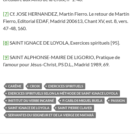
[7]
Cf. JOSE HERNANDEZ, Martín Fierro. Le retour de Martín
Fierro, Editorial EDAF, Madrid 200613, Chant XV, est. 8, vers.
47-48, 160.
[8]
SAINT IGNACE DE LOYOLA, Exercices spirituels [95].
[9]
SAINT ALPHONSE-MAIRE DE LIGORIO, Pratique de
l’amour pour Jésus-Christ, PS D.L., Madrid 1989, 69.
CARÊME
CROIX
EXERCICES SPIRITUELS
EXERCICES SPIRITUELS SELON LA MÉTHODE DE SAINT IGNACE LOYOLA
INSTITUT DU VERBE INCARNÉ
P. CARLOS MIGUEL BUELA
PASSION
SAINT IGNACE DE LOYOLA
SAINT PIERRE CLAVER
SERVANTES DU SEIGNEUR ET DE LA VIERGE DE MATARÁ