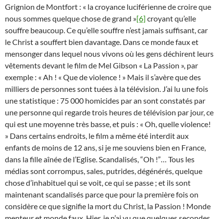
Grignion de Montfort : « la croyance luciférienne de croire que
nous sommes quelque chose de grand »
[6]
croyant qu’elle
souffre beaucoup. Ce qu’elle souffre n’est jamais suffisant, car
le Christ a souffert bien davantage. Dans ce monde faux et
mensonger dans lequel nous vivons où les gens déchirent leurs
vêtements devant le film de Mel Gibson « La Passion », par
exemple : « Ah ! « Que de violence ! » Mais il s’avère que des
milliers de personnes sont tuées à la télévision. J’ai lu une fois
une statistique : 75 000 homicides par an sont constatés par
une personne qui regarde trois heures de télévision par jour, ce
qui est une moyenne très basse, et puis : « Oh, quelle violence!
» Dans certains endroits, le film a même été interdit aux
enfants de moins de 12 ans, si je me souviens bien en France,
dans la fille aînée de l’Eglise. Scandalisés, “Oh !”… Tous les
médias sont corrompus, sales, putrides, dégénérés, quelque
chose d’inhabituel qui se voit, ce qui se passe ; et ils sont
maintenant scandalisés parce que pour la première fois on
considère ce que signifie la mort du Christ, la Passion ! Monde
menteur et monde faux. Hier, je n’ai vu que quelques secondes,