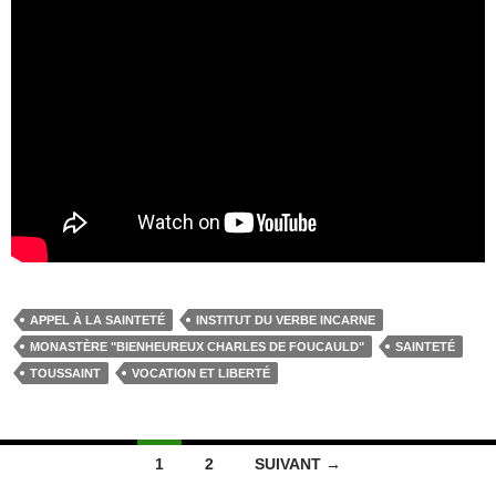
APPEL À LA SAINTETÉ
INSTITUT DU VERBE INCARNE
MONASTÈRE "BIENHEUREUX CHARLES DE FOUCAULD"
SAINTETÉ
TOUSSAINT
VOCATION ET LIBERTÉ
Navigation
1
2
SUIVANT →