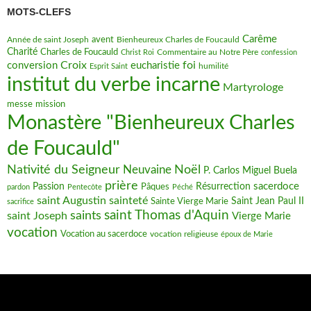
MOTS-CLEFS
Carême
avent
Bienheureux Charles de Foucauld
Année de saint Joseph
Charité
Charles de Foucauld
Commentaire au Notre Père
Christ Roi
confession
Croix
foi
conversion
eucharistie
humilité
Esprit Saint
institut du verbe incarne
Martyrologe
messe
mission
Monastère "Bienheureux Charles
de Foucauld"
Nativité du Seigneur
Noël
Neuvaine
P. Carlos Miguel Buela
prière
sacerdoce
Passion
Pâques
Résurrection
pardon
Pentecôte
Péché
saint Augustin
sainteté
Saint Jean Paul II
Sainte Vierge Marie
sacrifice
saint Thomas d'Aquin
saints
saint Joseph
Vierge Marie
vocation
Vocation au sacerdoce
vocation religieuse
époux de Marie