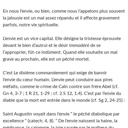
En nous l’envie, ou bien, comme nous l’appelons plus souvent
la jalousie est un mal assez répandu et il affecte gravement
parfois, notre vie spirituelle.
L’envie est un vice capital. Elle désigne la tristesse éprouvée
devant le bien d’autrui et le désir immodéré de se
l’approprier, fût-ce indûment. Quand elle souhaite un mal
grave au prochain, elle est un péché mortel.
C’est Le dixième commandement qui exige de bannir
l’envie du cœur humain. L’envie peut conduire aux pires
méfaits, comme le crime de Caïn contre son frère Abel (cf.
Gn 4, 3-7 ; 1 R 21, 1-29 ; cf. 2 S 12, 1.4). C’est par l’envie du
diable que la mort est entrée dans le monde (cf. Sg 2, 24-25) :
Saint Augustin voyait dans l’envie ” le péché diabolique par
excellence ” (catech. 4, 8). ” De l’envie naissent la haine, la
médisance, la calomnie, la joie causée par le malheur du