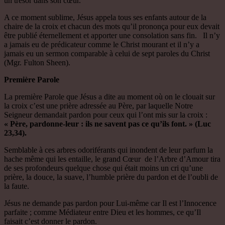
un trésor dans son cœur.
A ce moment sublime, Jésus appela tous ses enfants autour de la
chaire de la croix et chacun des mots qu’il prononça pour eux devait
être publié éternellement et apporter une consolation sans fin. Il n’y
a jamais eu de prédicateur comme le Christ mourant et il n’y a
jamais eu un sermon comparable à celui de sept paroles du Christ
(Mgr. Fulton Sheen).
Première Parole
La première Parole que Jésus a dite au moment où on le clouait sur
la croix c’est une prière adressée au Père, par laquelle Notre
Seigneur demandait pardon pour ceux qui l’ont mis sur la croix :
« Père, pardonne-leur : ils ne savent pas ce qu’ils font. » (Luc
23,34).
Semblable à ces arbres odoriférants qui inondent de leur parfum la
hache même qui les entaille, le grand Cœur de l’Arbre d’Amour tira
de ses profondeurs quelque chose qui était moins un cri qu’une
prière, la douce, la suave, l’humble prière du pardon et de l’oubli de
la faute.
Jésus ne demande pas pardon pour Lui-même car Il est l’Innocence
parfaite ; comme Médiateur entre Dieu et les hommes, ce qu’Il
faisait c’est donner le pardon.