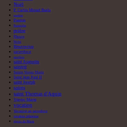
Noël
P. Carlos Miguel Buela
pardon
Passion
Pentecôte
prière
Pâques
Péché
Résurrection
sacerdoce
sacrifice
saint Augustin
sainteté
Sainte Vierge Marie
Saint Jean Paul II
saint Joseph
saints
saint Thomas d'Aquin
Vierge Marie
vocation
Vocation au sacerdoce
vocation religieuse
époux de Marie