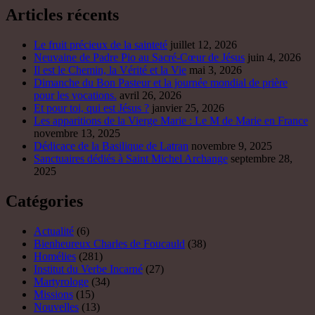
Articles récents
Le fruit précieux de la sainteté
juillet 12, 2026
Neuvaine de Padre Pio au Sacré-Cœur de Jésus
juin 4, 2026
Il est le Chemin, la Vérité et la Vie
mai 3, 2026
Dimanche du Bon Pasteur et la journée mondial de prière
pour les vocations.
avril 26, 2026
Et pour toi, qui est Jésus ?
janvier 25, 2026
Les apparitions de la Vierge Marie : Le M de Marie en France
novembre 13, 2025
Dédicace de la Basilique de Latran
novembre 9, 2025
Sanctuaires dédiés à Saint Michel Archange
septembre 28,
2025
Catégories
Actualité
(6)
Bienheureux Charles de Foucauld
(38)
Homélies
(281)
Institut du Verbe Incarné
(27)
Martyrologe
(34)
Missions
(15)
Nouvelles
(13)