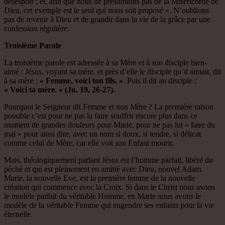
désespoir ; et, afin que nous ne présumions pas de la Miséricorde de
Dieu, cet exemple est le seul qui nous soit proposé ». N’oublions
pas de revenir à Dieu et de grandir dans la vie de la grâce par une
confession régulière.
Troisième Parole
La troisième parole est adressée à sa Mère et à son disciple bien-
aimé : Jésus, voyant sa mère, et près d’elle le disciple qu’il aimait, dit
à sa mère :
« Femme, voici ton fils. »
Puis il dit au disciple :
« Voici ta mère. » (Jn. 19, 26-27).
Pourquoi le Seigneur dit Femme et non Mère ? La première raison
possible c’est pour ne pas la faire souffrir encore plus dans ce
moment de grandes douleurs pour Marie, pour ne pas lui « faire du
mal » pour ainsi dire, avec un nom si doux, si tendre, si délicat
comme celui de Mère, car elle voit son Enfant mourir.
Mais, théologiquement parlant Jésus est l’homme parfait, libéré du
péché et qui est pleinement en amitié avec Dieu, nouvel Adam.
Marie, la nouvelle Eve, est la première femme de la nouvelle
création qui commence avec la Croix. Si dans le Christ nous avons
le modèle parfait du véritable Homme, en Marie nous avons le
modèle de la véritable Femme qui engendre ses enfants pour la vie
éternelle.