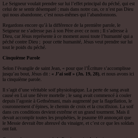
Le Seigneur voulait prendre sur lui l’effet principal du péché, qui est
celui de se sentir désemparé ; mais dans notre cas, ce n’est pas Dieu
qui nous abandonne, c’est nous-mêmes qui l’abandonnons.
Regardons encore qu’à la différence de la première parole, le
Seigneur ne s’adresse pas à son Père avec ce nom ; Il s’adresse à
Dieu, car Jésus représente à ce moment aussi toute l’humanité qui a
péché contre Dieu ; pour cette humanité, Jésus veut prendre sur lui
tout le poids du péché.
Cinquième Parole
Selon l’évangile de saint Jean, « pour que l’Écriture s’accomplisse
jusqu’au bout, Jésus dit :
« J’ai soif » (Jn. 19, 28)
, et nous avons ici
la cinquième parole.
Il s’agit d’une véritable soif physiologique. La perte de sang avait
causé en Lui une fièvre mortelle ; le sang avait commencé à couler
depuis l’agonie à Gethsémani, mais augmenté par la flagellation, le
couronnement d’épines, le chemin de croix et la crucifixion. La soif
dans ces conditions devient extrême et un grand tourment. Mais il
devait accomplir toutes les prophéties, le psaume 69 annonçait que
le Messie devrait être abreuvé du vinaigre, et c’est ce que les soldats
ont fait.