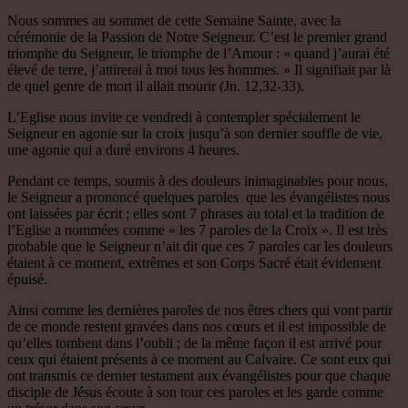
Nous sommes au sommet de cette Semaine Sainte, avec la
cérémonie de la Passion de Notre Seigneur. C’est le premier grand
triomphe du Seigneur, le triomphe de l’Amour : « quand j’aurai été
élevé de terre, j’attirerai à moi tous les hommes. » Il signifiait par là
de quel genre de mort il allait mourir (Jn. 12,32-33).
L’Eglise nous invite ce vendredi à contempler spécialement le
Seigneur en agonie sur la croix jusqu’à son dernier souffle de vie,
une agonie qui a duré environs 4 heures.
Pendant ce temps, soumis à des douleurs inimaginables pour nous,
le Seigneur a prononcé quelques paroles que les évangélistes nous
ont laissées par écrit ; elles sont 7 phrases au total et la tradition de
l’Eglise a nommées comme « les 7 paroles de la Croix ». Il est très
probable que le Seigneur n’ait dit que ces 7 paroles car les douleurs
étaient à ce moment, extrêmes et son Corps Sacré était évidement
épuisé.
Ainsi comme les dernières paroles de nos êtres chers qui vont partir
de ce monde restent gravées dans nos cœurs et il est impossible de
qu’elles tombent dans l’oubli ; de la même façon il est arrivé pour
ceux qui étaient présents à ce moment au Calvaire. Ce sont eux qui
ont transmis ce dernier testament aux évangélistes pour que chaque
disciple de Jésus écoute à son tour ces paroles et les garde comme