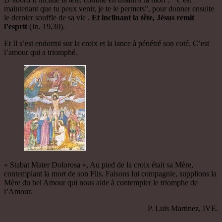
maintenant que tu peux venir, je te le permets”, pour donner ensuite
le dernier souffle de sa vie .
Et inclinant la tête, Jésus remit
l’esprit
(Jn. 19,30).
Et Il s’est endormi sur la croix et la lance à pénétré son coté. C’est
l’amour qui a triomphé.
« Stabat Mater Dolorosa », Au pied de la croix était sa Mère,
contemplant la mort de son Fils. Faisons lui compagnie, supplions la
Mère du bel Amour qui nous aide à contempler le triomphe de
l’Amour.
P. Luis Martinez, IVE.