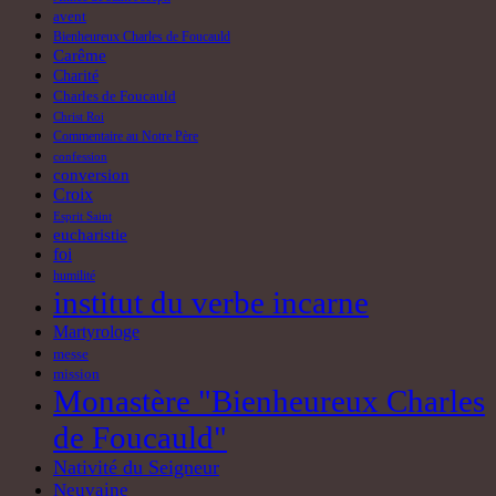
avent
Bienheureux Charles de Foucauld
Carême
Charité
Charles de Foucauld
Christ Roi
Commentaire au Notre Père
confession
conversion
Croix
Esprit Saint
eucharistie
foi
humilité
institut du verbe incarne
Martyrologe
messe
mission
Monastère "Bienheureux Charles
de Foucauld"
Nativité du Seigneur
Neuvaine