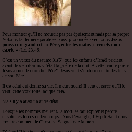
Pour montrer qu’Il ne mourait pas par épuisement mais par sa propre
Volonté, la dernière parole est aussi prononcée avec force.
Jésus
poussa un grand cri : « Père, entre tes mains je remets mon
esprit. »
(Lc. 23,46).
C’est un verset du psaume 31(5), que les enfants d’Israël priaient
avant de s’en dormir. C’était la prière de la nuit. A cette tendre prière
Jésus ajoute le nom du “Père”. Jésus veut s’endormir entre les bras
de son Père.
Il est celui qui donne sa vie, Il meurt quand Il veut et parce qu’Il le
veut, cette voix forte indique cela.
Mais il y a aussi un autre détail.
Lorsque les hommes meurent, la mort les fait expirer et perdre
ensuite les forces de leur corps. Dans l’évangile, l’Esprit Saint nous
montre comment le Christ est Seigneur de la mort.
D’abord Il incline la tête, comme en disant à la mort : ” c’est