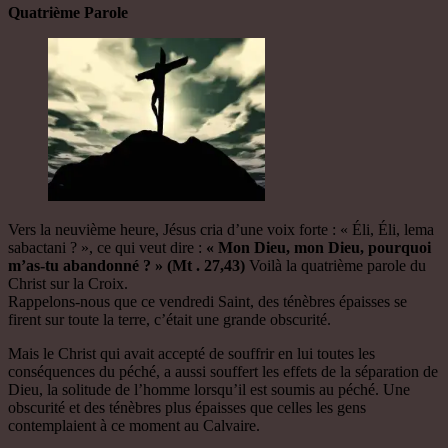
Quatrième Parole
Vers la neuvième heure, Jésus cria d’une voix forte : « Éli, Éli, lema
sabactani ? », ce qui veut dire :
« Mon Dieu, mon Dieu, pourquoi
m’as-tu abandonné ? » (Mt . 27,43)
Voilà la quatrième parole du
Christ sur la Croix.
Rappelons-nous que ce vendredi Saint, des ténèbres épaisses se
firent sur toute la terre, c’était une grande obscurité.
Mais le Christ qui avait accepté de souffrir en lui toutes les
conséquences du péché, a aussi souffert les effets de la séparation de
Dieu, la solitude de l’homme lorsqu’il est soumis au péché. Une
obscurité et des ténèbres plus épaisses que celles les gens
contemplaient à ce moment au Calvaire.