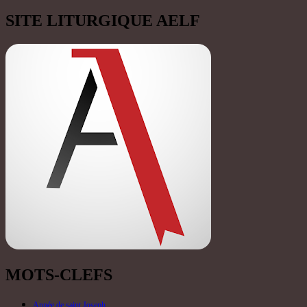
SITE LITURGIQUE AELF
MOTS-CLEFS
Année de saint Joseph