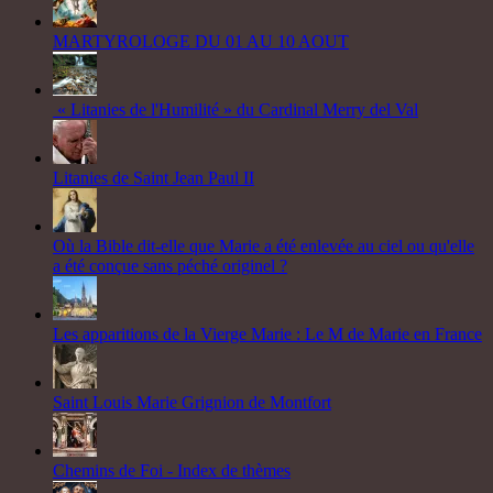
MARTYROLOGE DU 01 AU 10 AOUT
« Litanies de l'Humilité » du Cardinal Merry del Val
Litanies de Saint Jean Paul II
Où la Bible dit-elle que Marie a été enlevée au ciel ou qu'elle
a été conçue sans péché originel ?
Les apparitions de la Vierge Marie : Le M de Marie en France
Saint Louis Marie Grignion de Montfort
Chemins de Foi - Index de thèmes