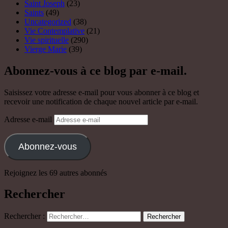
Saint Joseph
(23)
Saints
(49)
Uncategorized
(38)
Vie Contemplative
(21)
Vie spirituelle
(290)
Vierge Marie
(39)
Abonnez-vous à ce blog par e-mail.
Saisissez votre adresse e-mail pour vous abonner à ce blog et
recevoir une notification de chaque nouvel article par e-mail.
Adresse e-mail
Abonnez-vous
Rejoignez les 69 autres abonnés
Rechercher
Rechercher :