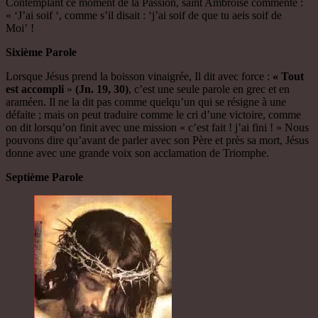
Contemplant ce moment de la Passion, saint Ambroise commente :
« ‘J’ai soif ‘, comme s’il disait : ‘j’ai soif de que tu aeis soif de
Moi’ !
Sixième Parole
Lorsque Jésus prend la boisson vinaigrée, Il dit avec force :
« Tout
est accompli
»
(Jn. 19, 30)
, c’est une seule parole en grec et en
araméen. Il ne la dit pas comme quelqu’un qui se résigne à une
défaite ; mais on peut traduire comme le cri d’une victoire, comme
on dit lorsqu’on finit avec une mission « c’est fait ! j’ai fini ! » Nous
pouvons dire qu’avant de parler avec son Père et près sa mort, Jésus
donne avec une grande voix son acclamation de Triomphe.
Septième Parole