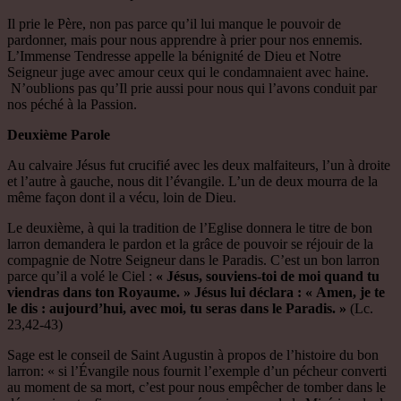
Il prie le Père, non pas parce qu’il lui manque le pouvoir de
pardonner, mais pour nous apprendre à prier pour nos ennemis.
L’Immense Tendresse appelle la bénignité de Dieu et Notre
Seigneur juge avec amour ceux qui le condamnaient avec haine.
N’oublions pas qu’Il prie aussi pour nous qui l’avons conduit par
nos péché à la Passion.
Deuxième Parole
Au calvaire Jésus fut crucifié avec les deux malfaiteurs, l’un à droite
et l’autre à gauche, nous dit l’évangile. L’un de deux mourra de la
même façon dont il a vécu, loin de Dieu.
Le deuxième, à qui la tradition de l’Eglise donnera le titre de bon
larron demandera le pardon et la grâce de pouvoir se réjouir de la
compagnie de Notre Seigneur dans le Paradis. C’est un bon larron
parce qu’il a volé le Ciel :
« Jésus, souviens-toi de moi quand tu
viendras dans ton Royaume. » Jésus lui déclara : « Amen, je te
le dis : aujourd’hui, avec moi, tu seras dans le Paradis. »
(Lc.
23,42-43)
Sage est le conseil de Saint Augustin à propos de l’histoire du bon
larron: « si l’Évangile nous fournit l’exemple d’un pécheur converti
au moment de sa mort, c’est pour nous empêcher de tomber dans le