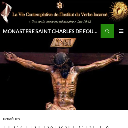
Aller
au
contenu
Recherche
MONASTERE SAINT CHARLES DE FOUCAULD
MENU
PRINCI
HOMÉLIES