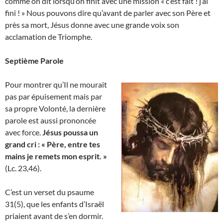
comme on dit lorsqu’on finit avec une mission « c’est fait ! j’ai
fini ! » Nous pouvons dire qu’avant de parler avec son Père et
près sa mort, Jésus donne avec une grande voix son
acclamation de Triomphe.
Septième Parole
Pour montrer qu’Il ne mourait
pas par épuisement mais par
sa propre Volonté, la dernière
parole est aussi prononcée
avec force.
Jésus poussa un
grand cri : « Père, entre tes
mains je remets mon esprit. »
(Lc. 23,46).
C’est un verset du psaume
31(5), que les enfants d’Israël
priaient avant de s’en dormir.