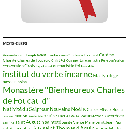
institut du verbe incarne
Martyrologe
messe
mission
Monastère "Bienheureux Charles
de Foucauld"
Nativité du Seigneur
Noël
Neuvaine
P. Carlos Miguel Buela
prière
sacerdoce
Passion
Résurrection
Pâques
pardon
Pentecôte
Péché
saint Augustin
sainteté
Saint Jean Paul II
Sainte Vierge Marie
sacrifice
saint Thomas d'Aquin
saints
saint Joseph
Vierge Marie
vocation
Vocation au sacerdoce
vocation religieuse
époux de Marie
ARTICLES RÉCENTS
Le fruit précieux de la sainteté
juillet 12, 2026
Neuvaine de Padre Pio au Sacré-Cœur de Jésus