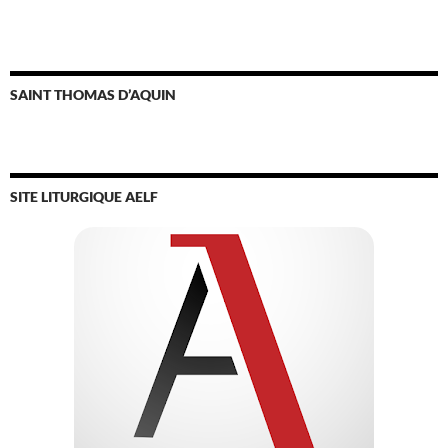
MOTS-CLEFS
Carême
avent
Année de saint Joseph
Bienheureux Charles de Foucauld
Charité
Charles de Foucauld
Commentaire au Notre Père
Christ Roi
confession
Croix
conversion
eucharistie
foi
humilité
Esprit Saint