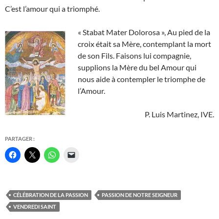
C’est l’amour qui a triomphé.
« Stabat Mater Dolorosa », Au pied de la
croix était sa Mère, contemplant la mort
de son Fils. Faisons lui compagnie,
supplions la Mère du bel Amour qui
nous aide à contempler le triomphe de
l’Amour.
P. Luis Martinez, IVE.
PARTAGER :
C
C
C
C
l
l
l
l
i
i
i
i
q
q
q
q
u
u
u
u
e
e
e
e
z
r
z
r
CÉLÉBRATION DE LA PASSION
PASSION DE NOTRE SEIGNEUR
p
p
p
p
o
o
o
o
VENDREDI SAINT
u
u
u
u
r
r
r
r