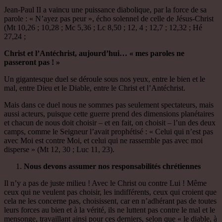
Jean-Paul II a vaincu une puissance diabolique, par la force de sa
parole : « N’ayez pas peur », écho solennel de celle de Jésus-Christ
(Mt 10,26 ; 10,28 ; Mc 5,36 ; Lc 8,50 ; 12, 4 ; 12,7 ; 12,32 ; Hé
27,24 ;
Christ et l’Antéchrist, aujourd’hui… « mes paroles ne
passeront pas ! »
Un gigantesque duel se déroule sous nos yeux, entre le bien et le
mal, entre Dieu et le Diable, entre le Christ et l’Antéchrist.
Mais dans ce duel nous ne sommes pas seulement spectateurs, mais
aussi acteurs, puisque cette guerre prend des dimensions planétaires
et chacun de nous doit choisir – et en fait, on choisit – l’un des deux
camps, comme le Seigneur l’avait prophétisé : « Celui qui n’est pas
avec Moi est contre Moi, et celui qui ne rassemble pas avec moi
disperse » (Mt 12, 30 ; Luc 11, 23).
Nous devons assumer nos responsabilités chrétiennes
Il n’y a pas de juste milieu ! Avec le Christ ou contre Lui ! Même
ceux qui ne veulent pas choisir, les indifférents, ceux qui croient que
cela ne les concerne pas, choisissent, car en n’adhérant pas de toutes
leurs forces au bien et à la vérité, ils ne luttent pas contre le mal et le
mensonge, travaillant ainsi pour ces derniers, selon que « le diable, à