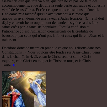
essayer de dire que tout va bien, que rien ne va pas, de faire des
accommodements, et de détruire la seule vérité qui sauve et qui est la
vérité de Jésus-Christ. Et c’est ce que nous constatons, même ici.
Une dame m’a raconté qu’elle avait entendu à la radio que
quelqu’un avait demandé une faveur à Judas Iscariote !!!… et il doit
déjà y en avoir beaucoup qui ont demandé des grâces à des faux
saints créés par la fantaisie populaire. C’est la confusion et
l’ignorance ; c’est l’utilisation commerciale de la crédulité de
beaucoup, par ceux qui n’ont pas la foi et ceux qui livrent Jésus et le
trahissent.
Décidons donc de mettre en pratique ce que nous disons dans nos
Constitutions : « Nous voulons être fondés sur Jésus-Christ, venu
dans la chair (1 Jn 4, 2), et sur le Christ seul, et sur le Christ
toujours, et le Christ en tout, et le Christ en tous, et le Christ
Tout»
[3]
.