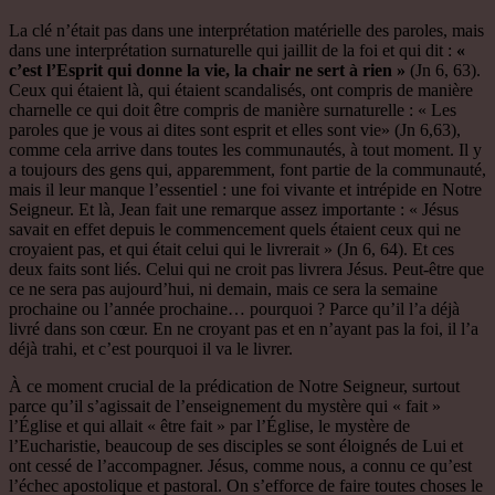
La clé n’était pas dans une interprétation matérielle des paroles, mais
dans une interprétation surnaturelle qui jaillit de la foi et qui dit :
«
c’est l’Esprit qui donne la vie, la chair ne sert à rien »
(Jn 6, 63).
Ceux qui étaient là, qui étaient scandalisés, ont compris de manière
charnelle ce qui doit être compris de manière surnaturelle : « Les
paroles que je vous ai dites sont esprit et elles sont vie» (Jn 6,63),
comme cela arrive dans toutes les communautés, à tout moment. Il y
a toujours des gens qui, apparemment, font partie de la communauté,
mais il leur manque l’essentiel : une foi vivante et intrépide en Notre
Seigneur. Et là, Jean fait une remarque assez importante : « Jésus
savait en effet depuis le commencement quels étaient ceux qui ne
croyaient pas, et qui était celui qui le livrerait » (Jn 6, 64). Et ces
deux faits sont liés. Celui qui ne croit pas livrera Jésus. Peut-être que
ce ne sera pas aujourd’hui, ni demain, mais ce sera la semaine
prochaine ou l’année prochaine… pourquoi ? Parce qu’il l’a déjà
livré dans son cœur. En ne croyant pas et en n’ayant pas la foi, il l’a
déjà trahi, et c’est pourquoi il va le livrer.
À ce moment crucial de la prédication de Notre Seigneur, surtout
parce qu’il s’agissait de l’enseignement du mystère qui « fait »
l’Église et qui allait « être fait » par l’Église, le mystère de
l’Eucharistie, beaucoup de ses disciples se sont éloignés de Lui et
ont cessé de l’accompagner. Jésus, comme nous, a connu ce qu’est
l’échec apostolique et pastoral. On s’efforce de faire toutes choses le