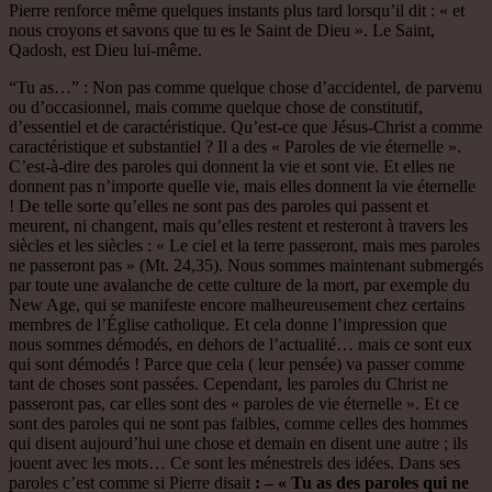
Pierre renforce même quelques instants plus tard lorsqu’il dit : « et
nous croyons et savons que tu es le Saint de Dieu ». Le Saint,
Qadosh, est Dieu lui-même.
“Tu as…” : Non pas comme quelque chose d’accidentel, de parvenu
ou d’occasionnel, mais comme quelque chose de constitutif,
d’essentiel et de caractéristique. Qu’est-ce que Jésus-Christ a comme
caractéristique et substantiel ? Il a des « Paroles de vie éternelle ».
C’est-à-dire des paroles qui donnent la vie et sont vie. Et elles ne
donnent pas n’importe quelle vie, mais elles donnent la vie éternelle
! De telle sorte qu’elles ne sont pas des paroles qui passent et
meurent, ni changent, mais qu’elles restent et resteront à travers les
siècles et les siècles : « Le ciel et la terre passeront, mais mes paroles
ne passeront pas » (Mt. 24,35). Nous sommes maintenant submergés
par toute une avalanche de cette culture de la mort, par exemple du
New Age, qui se manifeste encore malheureusement chez certains
membres de l’Église catholique. Et cela donne l’impression que
nous sommes démodés, en dehors de l’actualité… mais ce sont eux
qui sont démodés ! Parce que cela ( leur pensée) va passer comme
tant de choses sont passées. Cependant, les paroles du Christ ne
passeront pas, car elles sont des « paroles de vie éternelle ». Et ce
sont des paroles qui ne sont pas faibles, comme celles des hommes
qui disent aujourd’hui une chose et demain en disent une autre ; ils
jouent avec les mots… Ce sont les ménestrels des idées. Dans ses
paroles c’est comme si Pierre disait
: – « Tu as des paroles qui ne