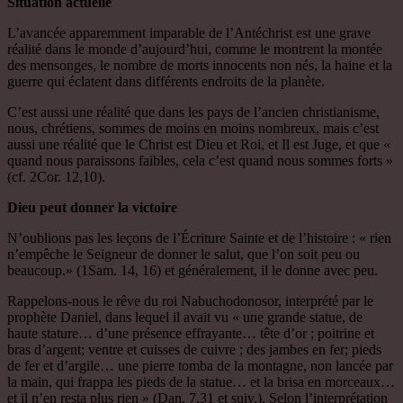
Situation actuelle
L’avancée apparemment imparable de l’Antéchrist est une grave
réalité dans le monde d’aujourd’hui, comme le montrent la montée
des mensonges, le nombre de morts innocents non nés, la haine et la
guerre qui éclatent dans différents endroits de la planète.
C’est aussi une réalité que dans les pays de l’ancien christianisme,
nous, chrétiens, sommes de moins en moins nombreux, mais c’est
aussi une réalité que le Christ est Dieu et Roi, et Il est Juge, et que «
quand nous paraissons faibles, cela c’est quand nous sommes forts »
(cf. 2Cor. 12,10).
Dieu peut donner la victoire
N’oublions pas les leçons de l’Écriture Sainte et de l’histoire : « rien
n’empêche le Seigneur de donner le salut, que l’on soit peu ou
beaucoup.» (1Sam. 14, 16) et généralement, il le donne avec peu.
Rappelons-nous le rêve du roi Nabuchodonosor, interprété par le
prophète Daniel, dans lequel il avait vu « une grande statue, de
haute stature… d’une présence effrayante… tête d’or ; poitrine et
bras d’argent; ventre et cuisses de cuivre ; des jambes en fer; pieds
de fer et d’argile… une pierre tomba de la montagne, non lancée par
la main, qui frappa les pieds de la statue… et la brisa en morceaux…
et il n’en resta plus rien » (Dan. 7,31 et suiv.). Selon l’interprétation