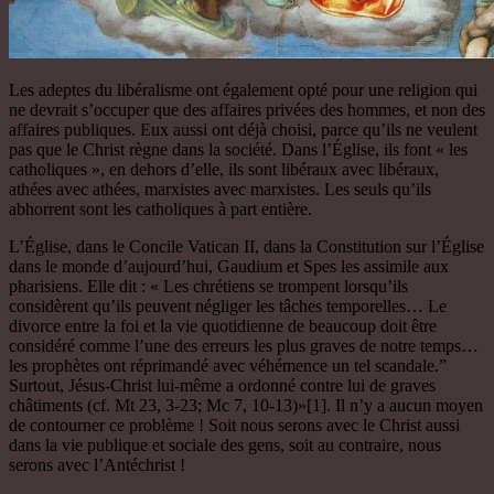
Les adeptes du libéralisme ont également opté pour une religion qui
ne devrait s’occuper que des affaires privées des hommes, et non des
affaires publiques. Eux aussi ont déjà choisi, parce qu’ils ne veulent
pas que le Christ règne dans la société. Dans l’Église, ils font « les
catholiques », en dehors d’elle, ils sont libéraux avec libéraux,
athées avec athées, marxistes avec marxistes. Les seuls qu’ils
abhorrent sont les catholiques à part entière.
L’Église, dans le Concile Vatican II, dans la Constitution sur l’Église
dans le monde d’aujourd’hui, Gaudium et Spes les assimile aux
pharisiens. Elle dit : « Les chrétiens se trompent lorsqu’ils
considèrent qu’ils peuvent négliger les tâches temporelles… Le
divorce entre la foi et la vie quotidienne de beaucoup doit être
considéré comme l’une des erreurs les plus graves de notre temps…
les prophètes ont réprimandé avec véhémence un tel scandale.”
Surtout, Jésus-Christ lui-même a ordonné contre lui de graves
châtiments (cf. Mt 23, 3-23; Mc 7, 10-13)»[1]. Il n’y a aucun moyen
de contourner ce problème ! Soit nous serons avec le Christ aussi
dans la vie publique et sociale des gens, soit au contraire, nous
serons avec l’Antéchrist !