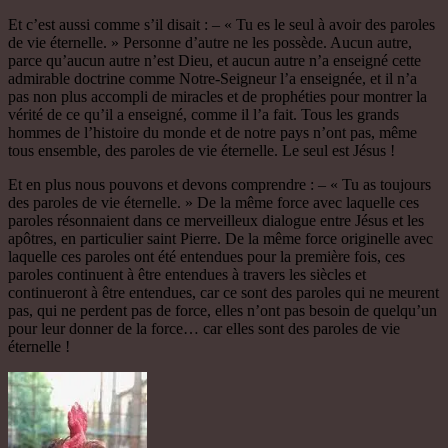
Et c’est aussi comme s’il disait : – « Tu es le seul à avoir des paroles
de vie éternelle. » Personne d’autre ne les possède. Aucun autre,
parce qu’aucun autre n’est Dieu, et aucun autre n’a enseigné cette
admirable doctrine comme Notre-Seigneur l’a enseignée, et il n’a
pas non plus accompli de miracles et de prophéties pour montrer la
vérité de ce qu’il a enseigné, comme il l’a fait. Tous les grands
hommes de l’histoire du monde et de notre pays n’ont pas, même
tous ensemble, des paroles de vie éternelle. Le seul est Jésus !
Et en plus nous pouvons et devons comprendre : – « Tu as toujours
des paroles de vie éternelle. » De la même force avec laquelle ces
paroles résonnaient dans ce merveilleux dialogue entre Jésus et les
apôtres, en particulier saint Pierre. De la même force originelle avec
laquelle ces paroles ont été entendues pour la première fois, ces
paroles continuent à être entendues à travers les siècles et
continueront à être entendues, car ce sont des paroles qui ne meurent
pas, qui ne perdent pas de force, elles n’ont pas besoin de quelqu’un
pour leur donner de la force… car elles sont des paroles de vie
éternelle !