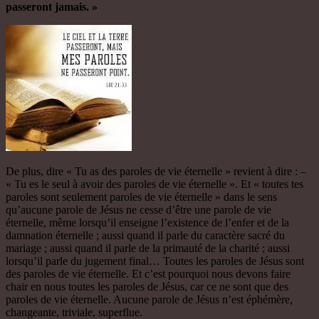
passeront jamais. »
De plus, dire « Tu as des paroles de vie éternelle » revient à dire : –
« Tu es le seul à avoir des paroles de vie éternelle ». Et « toutes tes
paroles sont seulement paroles de vie éternelle » dans le sens
qu’aucune parole de Jésus ne cesse d’être une parole de vie
éternelle, même lorsqu’il enseigne l’existence de l’enfer et de la
damnation éternelle ; aussi quand il parle du caractère sacré du
mariage ; aussi quand il parle de la primauté de la charité ; aussi
lorsqu’il parle du jugement final… Toutes les paroles de Jésus sont
des paroles de vie éternelle. Et c’est pourquoi nous devons faire
chair en nous toutes les paroles de Jésus, car ce ne sont que des
paroles de vie éternelle. Aucune parole de Jésus n’est éphémère,
changeante, triviale, superflue.