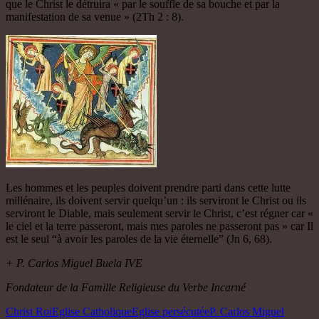
que le Christ le détruira « par le souffle de sa bouche et par la
manifestation de sa venue » (2Th 2 : 8).
Les hommes et les peuples doivent prendre parti dans cette lutte
millénaire, ils doivent servir quelqu’un : ils serviront le Christ ou ils
serviront le Diable, mais seulement servir le Christ, c’est régner car «
le ciel et la terre passeront, mais mes paroles ne passeront pas » car Il
est le seul “à avoir les paroles de la vie éternelle” (Jn 6, 68).
+ P. Carlos Miguel Buela IVE
Fondateur de la Famille Religieuse du Verbe Incarné
Christ Roi
Eglise Catholique
Eglise persécutée
P. Carlos Miguel