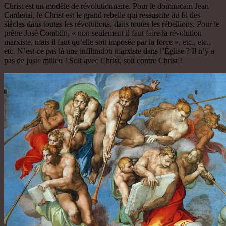
Christ est un modèle de révolutionnaire. Pour le dominicain Jean
Cardenal, le Christ est le grand rebelle qui ressuscite au fil des
siècles dans toutes les révolutions, dans toutes les rébellions. Pour le
prêtre José Comblin, « non seulement il faut faire la révolution
marxiste, mais il faut qu’elle soit imposée par la force », etc., etc.,
etc. N’est-ce pas là une infiltration marxiste dans l’Église ? Il n’y a
pas de juste milieu ! Soit avec Christ, soit contre Christ !