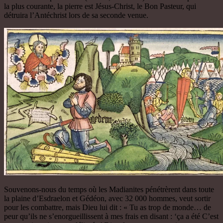
la plus courante, la pierre est Jésus-Christ, le Bon Pasteur, qui
détruira l’Antéchrist lors de sa seconde venue.
Souvenons-nous du temps où les Madianites pénétrèrent dans toute
la plaine d’Esdraelon et Gédéon, avec 32 000 hommes, veut sortir
pour les combattre, mais Dieu lui dit : « Tu as trop de monde… de
peur qu’ils ne s’enorgueillissent à mes frais en disant : ‘ça a été C’est