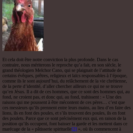
Et cela doit être notre conviction la plus profonde. Dans le cas
contraire, nous mériterons le reproche qu’a fait, en son siècle, le
grand théologien Melchor Cano, qui se plaignait de l’attitude de
certains évêques, prêtres, religieux et laïcs responsables à l’époque,
comme ils le sont aujourd’hui, du relâchement de la vie chrétienne,
de la perte d’identité, d’aller chercher ailleurs ce qui ne se trouve
qu’en Jésus. Il a dit de ces hommes, que ce sont des hommes qui, au
fond, ne croient pas, et donc qui, au fond, trahissent : « Une des
raisons qui me poussent à être mécontent de ces pères… c’est que
ces messieurs qu’ils prennent entre leurs mains, au lieu d’en faire des
lions, ils en font des poules, et s’ils trouvent des poules, ils en font
des poulets. Parce que ce sont précisément eux qui, en raison de la
position qu’ils occupent, font baisser la garde et les mettent dans ce
marécage de la « pâtisserie spirituelle
[2]
», où ils commencent à