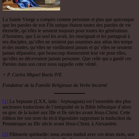
La Sainte Vierge a compris comme personne et plus que quiconque
que les paroles de son Fils unique étaient toutes des paroles de vie
éternelle, qu’elles le seraient toujours pour toutes les générations
d’hommes, que Lui seul les avait, les enseignait et les partageait à
ses disciples, qu’elles ne seraient pas soumises aux aléas des temps
et des modes, qu’elles ne vieilliraient jamais et qu’ elles ne seraient
jamais dépassées, que beaucoup donneraient leur vie pour elles,
qu’elles ne décevraient jamais personne. Que celle qui a gardé ces
Paroles dans son cœur nous rappelle cette vérité.
+ P. Carlos Miguel Buela IVE
Fondateur de la Famille Religieuse du Verbe Incarné
[1]
La Septante (LXX, latin : Septuaginta) est l’ensemble des plus
anciennes traductions de l’intégralité de la Bible hébraïque d’alors
en grec de la koinè aux IIIe et IIe siècles avant Jésus-Christ. Cette
édition tire son nom du récit légendaire rapportant la traduction du
Pentateuque au IIIe siècle avant Jésus-Christ, à Alexandrie.
[2]
Pâtisserie spirituelle: nous avons traduit avec ces deux mots, une