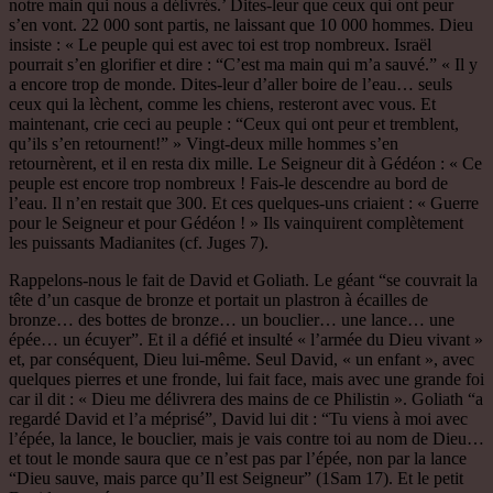
notre main qui nous a délivrés.’ Dites-leur que ceux qui ont peur
s’en vont. 22 000 sont partis, ne laissant que 10 000 hommes. Dieu
insiste : « Le peuple qui est avec toi est trop nombreux. Israël
pourrait s’en glorifier et dire : “C’est ma main qui m’a sauvé.” « Il y
a encore trop de monde. Dites-leur d’aller boire de l’eau… seuls
ceux qui la lèchent, comme les chiens, resteront avec vous. Et
maintenant, crie ceci au peuple : “Ceux qui ont peur et tremblent,
qu’ils s’en retournent!” » Vingt-deux mille hommes s’en
retournèrent, et il en resta dix mille. Le Seigneur dit à Gédéon : « Ce
peuple est encore trop nombreux ! Fais-le descendre au bord de
l’eau. Il n’en restait que 300. Et ces quelques-uns criaient : « Guerre
pour le Seigneur et pour Gédéon ! » Ils vainquirent complètement
les puissants Madianites (cf. Juges 7).
Rappelons-nous le fait de David et Goliath. Le géant “se couvrait la
tête d’un casque de bronze et portait un plastron à écailles de
bronze… des bottes de bronze… un bouclier… une lance… une
épée… un écuyer”. Et il a défié et insulté « l’armée du Dieu vivant »
et, par conséquent, Dieu lui-même. Seul David, « un enfant », avec
quelques pierres et une fronde, lui fait face, mais avec une grande foi
car il dit : « Dieu me délivrera des mains de ce Philistin ». Goliath “a
regardé David et l’a méprisé”, David lui dit : “Tu viens à moi avec
l’épée, la lance, le bouclier, mais je vais contre toi au nom de Dieu…
et tout le monde saura que ce n’est pas par l’épée, non par la lance
“Dieu sauve, mais parce qu’Il est Seigneur” (1Sam 17). Et le petit