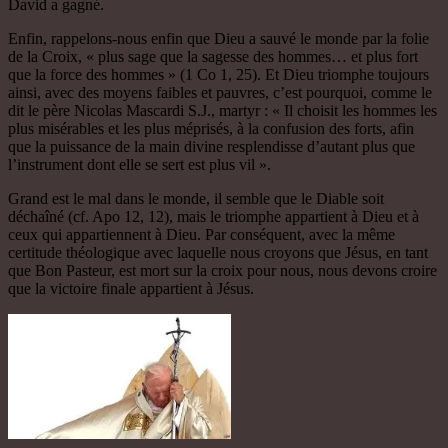
David a gagné.
Enfin, rappelons-nous enfin que Dieu a sauvé le monde par la folie
de la Croix, « plus sage que la sagesse des hommes… et plus fort
que la force des hommes » (1 Co 1, 25). Et Dieu triomphe toujours
ainsi, avec des moyens faibles et pauvres, c’est pourquoi, comme le
dit le père Nicolas Mascardi S.J., martyr : « Il choisit les hommes les
plus misérables et les plus méprisés, à la confusion des forts, afin
que la puissance de la main divine resplendisse d’autant plus que
l’instrument dont elle se sert est plus vil ».
Grand est le mal dans le monde, il semble que le Diable soit
déchaîné (cf. Apo 12, 12), mais le triomphe appartient à Dieu et à
ceux qui appartiennent à Dieu. Par conséquent, avec la même
certitude théologique avec laquelle nous croyons que Jésus, en tant
que Bon Pasteur, est mort sur la croix pour nous, nous devons croire
que la victoire finale appartient à Jésus.