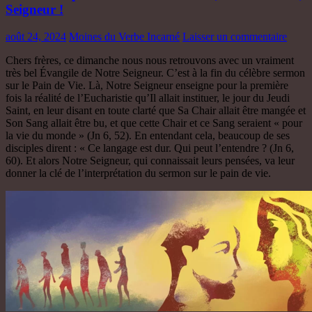
Seigneur !
août 24, 2024
Moines du Verbe Incarné
Laisser un commentaire
Chers frères, ce dimanche nous nous retrouvons avec un vraiment
très bel Évangile de Notre Seigneur. C’est à la fin du célèbre sermon
sur le Pain de Vie. Là, Notre Seigneur enseigne pour la première
fois la réalité de l’Eucharistie qu’Il allait instituer, le jour du Jeudi
Saint, en leur disant en toute clarté que Sa Chair allait être mangée et
Son Sang allait être bu, et que cette Chair et ce Sang seraient « pour
la vie du monde » (Jn 6, 52). En entendant cela, beaucoup de ses
disciples dirent : « Ce langage est dur. Qui peut l’entendre ? (Jn 6,
60). Et alors Notre Seigneur, qui connaissait leurs pensées, va leur
donner la clé de l’interprétation du sermon sur le pain de vie.