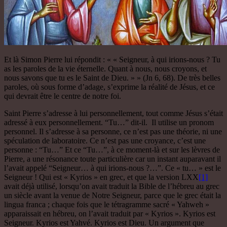
Et là Simon Pierre lui répondit : « « Seigneur, à qui irions-nous ? Tu
as les paroles de la vie éternelle. Quant à nous, nous croyons, et
nous savons que tu es le Saint de Dieu. » » (Jn 6, 68). De très belles
paroles, où sous forme d’adage, s’exprime la réalité de Jésus, et ce
qui devrait être le centre de notre foi.
Saint Pierre s’adresse à lui personnellement, tout comme Jésus s’était
adressé à eux personnellement. “Tu…” dit-il. Il utilise un pronom
personnel. Il s’adresse à sa personne, ce n’est pas une théorie, ni une
spéculation de laboratoire. Ce n’est pas une croyance, c’est une
personne : “Tu…” Et ce “Tu…”, à ce moment-là et sur les lèvres de
Pierre, a une résonance toute particulière car un instant auparavant il
l’avait appelé “Seigneur… à qui irions-nous ?…”. Ce « tu… » est le
Seigneur ! Qui est « Kyrios » en grec, et que la version LXX
[1]
avait déjà utilisé, lorsqu’on avait traduit la Bible de l’hébreu au grec
un siècle avant la venue de Notre Seigneur, parce que le grec était la
lingua franca ; chaque fois que le tétragramme sacré « Yahweh »
apparaissait en hébreu, on l’avait traduit par « Kyrios ». Kyrios est
Seigneur. Kyrios est Yahvé. Kyrios est Dieu. Un argument que