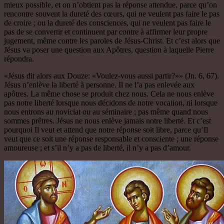
mieux possible, et on n’obtient pas la réponse attendue, parce qu’on
rencontre souvent la dureté des cœurs, qui ne veulent pas faire le pas
de croire ; ou la dureté des consciences, qui ne veulent pas faire le
pas de se convertir et continuent par contre à affirmer leur propre
jugement, même contre les paroles de Jésus-Christ. Et c’est alors que
Jésus va poser une question aux Apôtres, question à laquelle Pierre
répondra.
«Jésus dit alors aux Douze: «Voulez-vous aussi partir?»» (Jn. 6, 67).
Jésus n’enlève la liberté à personne. Il ne l’a pas enlevée aux
apôtres. La même chose se produit chez nous. Cela ne nous enlève
pas notre liberté lorsque nous décidons de notre vocation, ni lorsque
nous entrons au noviciat ou au séminaire ; pas même quand nous
sommes prêtres. Jésus ne nous enlève jamais notre liberté. Et c’est
pourquoi Il veut et attend que notre réponse soit libre, parce qu’Il ​​
veut que ce soit une réponse responsable et consciente ; une réponse
amoureuse ; et s’il n’y a pas de liberté, il n’y a pas d’amour.