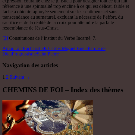
expression courante chez le p. Buela pour designer tout ce qui fait
référence à une spiritualité trop encline à ce qui est délicat, faible et
facile à obtenir; appuyée seulement sur les sentiments et sans
transcendance au surnaturel, excluant la nécessité de l’effort, du
sacrifice et de la réalité de la croix pour atteindre la parfaite
ressemblance de Jésus-Christ.
[3]
Constitutions de l’Institut du Verbe Incarné, 7.
Amour à l'Eucharistie
P. Carlos Miguel Buela
Parole de
Dieu
Progressisme
Saint Pierre
Navigation des articles
1
2
Suivant →
CHEMINS DE FOI – Index des thèmes