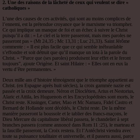
2. Une des raisons de la lâcheté de ceux qui veulent se dire «
catholiques »
L’une des causes de ces activités, qui sont au moins complices de
l’ennemi, est la prétendue croyance que le marxisme va triompher.
Ce qui implique un manque de foi et un échec à suivre le Christ
puisqu’il a dit : « Le ciel et la terre passeront, mais mes paroles ne
passeront pas » (Mt 24,35 ; Mc 13,31 ; Luc 21,33). Saint Jérôme
commente : « Il est plus facile que ce qui semble inébranlable
s’effondre et soit détruit que qu’il manque un iota à la parole du
Christ. » “Parce que (ses paroles) produisent leur effet et le feront
toujours”, ajoute Origène. Et saint Hilaire : « Elles ont en eux la
vertu d’être permanentes. »
Deux mille ans d’histoire témoignent que le triomphe appartient au
Christ. (en Espagne après huit siècles), la croix gammée nazie est
passée et la croix demeure. Néron et Dioclétien, Arius et Nestorius,
Alaric et Attila, les Huguenots et les Encyclopédistes sont morts, le
Christ reste. Kissinger, Carter, Mao et Mc Namara, Fidel Castro et
Bernard de Hollande sont décédés, le Christ reste. De la même
manière passeront la boussole et le tablier des francs-maçons, le
Dieu Mercure du capitalisme libéral passera, le chandelier à sept
branches passera (comme annoncé dans Rom 11 :25), le marteau et
la faucille passeront, la Croix restera. Et l’Antéchrist viendra avec
toute sa puissance totalitaire et universelle, et il passera aussi, parce