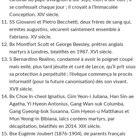
se confessait chaque jour ; il croyait à l’Immaculée
Conception. XIV siècle.
SS Giovanni et Pietro Becchetti, deux frères de sang qui,
ermites augustins, vécurent saintement ensemble à
Fabriano. XV siècle.
Bx Montfort Scott et George Beesley, prêtres anglais
martyrs à Londres, béatifiés en 1987. XVI siècle.
S Bernardino Realino, condamné à avoir le poignet coupé
mais exilé, plus tard jésuite et curé de Lecce, qu’il prit sous
sa protection à perpétuité ; l’évêque commença le procès
informatif (pour la future canonisation) dès son vivant.
XVII siècle.
Bx Choe In-cheol Ignatius, Gim Yeon-i Juliana, Han Sin-ae
Agatha, Yi Hyeon Antonius, Gang Wan-suk Columba,
Gang Gyeong-bok Susanna, Gim Hyeon-u Matthæus et
Mun Yeong-in Bibiana, laïcs coréens martyrs, par
décapitation, béatifiés en 2014. XIX siècle.
Bse Eugénie Joubert (1876-1904), de parents français