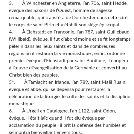
3. À Winchester en Angleterre, l’an 706, saint Hedde,
évêque des Saxons de l’Ouest, homme de sagesse
remarquable, qui transféra de Dorchester dans cette cité
le corps de saint Birin et y établit son siège épiscopal.
4. À Eichstadt en Franconie, l’an 787, saint Guillebaud
(Willibald), évêque. Il fut d’abord moine et se fit longtemps
pèlerin dans les lieux saints et dans de nombreuses
régions où il restaura la vie monastique ; enfin, ordonné
premier évêque d’Eichstadt par saint Boniface, il coopéra
à l’œuvre d’évangélisation de la Germanie et convertit au
Christ bien des peuples.
5*. À Tamlacht en Irlande, l’an 789, saint Maël Ruain,
évêque et abbé, qui se dépensa pour restaurer la
célébration de la liturgie, le culte des saints et la discipline
monastique.
6. À Urgell en Catalogne, l’an 1122, saint Odon,
évêque. Il était laïc quand il fut élu évêque par
acclamation du peuple ; il prit la défense des humbles et
se montra bienveillant envers tous.