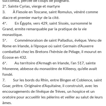
succomba, percée de coups de poignard.
2*. Sainte Cyrias, vierge et martyre
3. À Fiesole en Toscane, saint Romulus, vénéré comme
diacre et premier martyr de la cité.
4*. En Égypte, vers 429, saint Sisoès, surnommé le
Grand, ermite remarquable par la pratique de la vie
monastique.
5*. Commémoraison de saint Palladius, évêque. Venu de
Rome en Irlande, à l’époque où saint Germain d’Auxerre
combattait chez les Bretons l’hérésie de Pélage, il mourut en
Écosse en 432.
6*. Au territoire d’Armagh en Irlande, l’an 517, sainte
Monenne, abbesse du monastère de Killeevy, qu’elle avait
fondé.
7. Sur les bords du Rhin, entre Bingen et Coblence, saint
Goar, prêtre. Originaire d’Aquitaine, il construisit, avec les
encouragements de l’évêque de Trèves, un hospice et un
oratoire pour accueillir les pèlerins et veiller au salut de leurs
âmes.