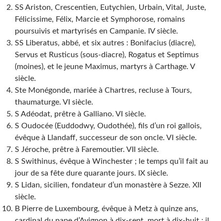
SS Ariston, Crescentien, Eutychien, Urbain, Vital, Juste,
Félicissime, Félix, Marcie et Symphorose, romains
poursuivis et martyrisés en Campanie. IV siècle.
SS Liberatus, abbé, et six autres : Bonifacius (diacre),
Servus et Rusticus (sous-diacre), Rogatus et Septimus
(moines), et le jeune Maximus, martyrs à Carthage. V
siècle.
Ste Monégonde, mariée à Chartres, recluse à Tours,
thaumaturge. VI siècle.
S Adéodat, prêtre à Galliano. VI siècle.
S Oudocée (Euddodwy, Oudothée), fils d’un roi gallois,
évêque à Llandaff, successeur de son oncle. VI siècle.
S Jéroche, prêtre à Faremoutier. VII siècle.
S Swithinus, évêque à Winchester ; le temps qu’il fait au
jour de sa fête dure quarante jours. IX siècle.
S Lidan, sicilien, fondateur d’un monastère à Sezze. XII
siècle.
B Pierre de Luxembourg, évêque à Metz à quinze ans,
cardinal du pape d’Avignon à dix-sept, mort à dix-huit ; il