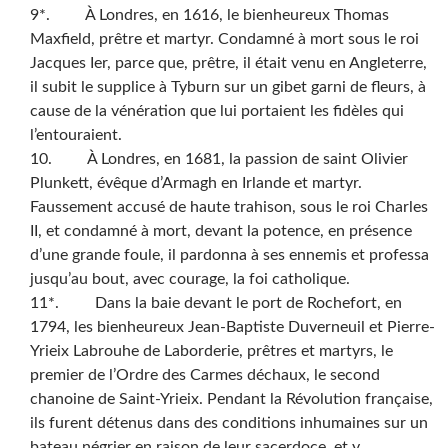
9*. À Londres, en 1616, le bienheureux Thomas
Maxfield, prêtre et martyr. Condamné à mort sous le roi
Jacques Ier, parce que, prêtre, il était venu en Angleterre,
il subit le supplice à Tyburn sur un gibet garni de fleurs, à
cause de la vénération que lui portaient les fidèles qui
l’entouraient.
10. À Londres, en 1681, la passion de saint Olivier
Plunkett, évêque d’Armagh en Irlande et martyr.
Faussement accusé de haute trahison, sous le roi Charles
II, et condamné à mort, devant la potence, en présence
d’une grande foule, il pardonna à ses ennemis et professa
jusqu’au bout, avec courage, la foi catholique.
11*. Dans la baie devant le port de Rochefort, en
1794, les bienheureux Jean-Baptiste Duverneuil et Pierre-
Yrieix Labrouhe de Laborderie, prêtres et martyrs, le
premier de l’Ordre des Carmes déchaux, le second
chanoine de Saint-Yrieix. Pendant la Révolution française,
ils furent détenus dans des conditions inhumaines sur un
bateau négrier en raison de leur sacerdoce, et y