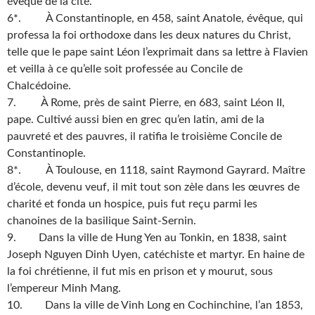
évêque de la cité.
6*. À Constantinople, en 458, saint Anatole, évêque, qui
professa la foi orthodoxe dans les deux natures du Christ,
telle que le pape saint Léon l’exprimait dans sa lettre à Flavien
et veilla à ce qu’elle soit professée au Concile de
Chalcédoine.
7. À Rome, près de saint Pierre, en 683, saint Léon II,
pape. Cultivé aussi bien en grec qu’en latin, ami de la
pauvreté et des pauvres, il ratifia le troisième Concile de
Constantinople.
8*. À Toulouse, en 1118, saint Raymond Gayrard. Maître
d’école, devenu veuf, il mit tout son zèle dans les œuvres de
charité et fonda un hospice, puis fut reçu parmi les
chanoines de la basilique Saint-Sernin.
9. Dans la ville de Hung Yen au Tonkin, en 1838, saint
Joseph Nguyen Dinh Uyen, catéchiste et martyr. En haine de
la foi chrétienne, il fut mis en prison et y mourut, sous
l’empereur Minh Mang.
10. Dans la ville de Vinh Long en Cochinchine, l’an 1853,