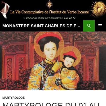
Aller
au
contenu
Recherche
MONASTERE SAINT CHARLES DE FOUCAULD
MENU
PRINCI
MARTYROLOGE
MARTYROLOGE DU 01 AU