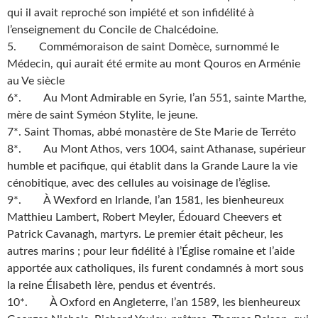
qui il avait reproché son impiété et son infidélité à
l’enseignement du Concile de Chalcédoine.
5. Commémoraison de saint Domèce, surnommé le
Médecin, qui aurait été ermite au mont Qouros en Arménie
au Ve siècle
6*. Au Mont Admirable en Syrie, l’an 551, sainte Marthe,
mère de saint Syméon Stylite, le jeune.
7*. Saint Thomas, abbé monastère de Ste Marie de Terréto
8*. Au Mont Athos, vers 1004, saint Athanase, supérieur
humble et pacifique, qui établit dans la Grande Laure la vie
cénobitique, avec des cellules au voisinage de l’église.
9*. À Wexford en Irlande, l’an 1581, les bienheureux
Matthieu Lambert, Robert Meyler, Édouard Cheevers et
Patrick Cavanagh, martyrs. Le premier était pêcheur, les
autres marins ; pour leur fidélité à l’Église romaine et l’aide
apportée aux catholiques, ils furent condamnés à mort sous
la reine Élisabeth Ière, pendus et éventrés.
10*. À Oxford en Angleterre, l’an 1589, les bienheureux