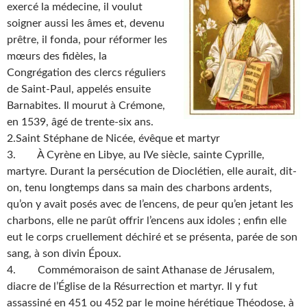
exercé la médecine, il voulut
soigner aussi les âmes et, devenu
prêtre, il fonda, pour réformer les
mœurs des fidèles, la
Congrégation des clercs réguliers
de Saint-Paul, appelés ensuite
Barnabites. Il mourut à Crémone,
en 1539, âgé de trente-six ans.
2.Saint Stéphane de Nicée, évêque et martyr
3. À Cyrène en Libye, au IVe siècle, sainte Cyprille,
martyre. Durant la persécution de Dioclétien, elle aurait, dit-
on, tenu longtemps dans sa main des charbons ardents,
qu’on y avait posés avec de l’encens, de peur qu’en jetant les
charbons, elle ne parût offrir l’encens aux idoles ; enfin elle
eut le corps cruellement déchiré et se présenta, parée de son
sang, à son divin Époux.
4. Commémoraison de saint Athanase de Jérusalem,
diacre de l’Église de la Résurrection et martyr. Il y fut
assassiné en 451 ou 452 par le moine hérétique Théodose, à