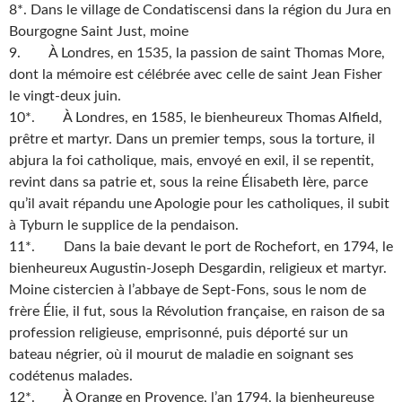
8*. Dans le village de Condatiscensi dans la région du Jura en
Bourgogne Saint Just, moine
9. À Londres, en 1535, la passion de saint Thomas More,
dont la mémoire est célébrée avec celle de saint Jean Fisher
le vingt-deux juin.
10*. À Londres, en 1585, le bienheureux Thomas Alfield,
prêtre et martyr. Dans un premier temps, sous la torture, il
abjura la foi catholique, mais, envoyé en exil, il se repentit,
revint dans sa patrie et, sous la reine Élisabeth Ière, parce
qu’il avait répandu une Apologie pour les catholiques, il subit
à Tyburn le supplice de la pendaison.
11*. Dans la baie devant le port de Rochefort, en 1794, le
bienheureux Augustin-Joseph Desgardin, religieux et martyr.
Moine cistercien à l’abbaye de Sept-Fons, sous le nom de
frère Élie, il fut, sous la Révolution française, en raison de sa
profession religieuse, emprisonné, puis déporté sur un
bateau négrier, où il mourut de maladie en soignant ses
codétenus malades.
12*. À Orange en Provence, l’an 1794, la bienheureuse