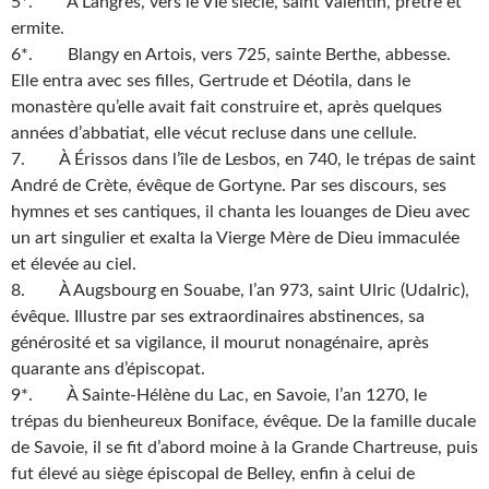
5*. À Langres, vers le VIe siècle, saint Valentin, prêtre et
ermite.
6*. Blangy en Artois, vers 725, sainte Berthe, abbesse.
Elle entra avec ses filles, Gertrude et Déotila, dans le
monastère qu’elle avait fait construire et, après quelques
années d’abbatiat, elle vécut recluse dans une cellule.
7. À Érissos dans l’île de Lesbos, en 740, le trépas de saint
André de Crète, évêque de Gortyne. Par ses discours, ses
hymnes et ses cantiques, il chanta les louanges de Dieu avec
un art singulier et exalta la Vierge Mère de Dieu immaculée
et élevée au ciel.
8. À Augsbourg en Souabe, l’an 973, saint Ulric (Udalric),
évêque. Illustre par ses extraordinaires abstinences, sa
générosité et sa vigilance, il mourut nonagénaire, après
quarante ans d’épiscopat.
9*. À Sainte-Hélène du Lac, en Savoie, l’an 1270, le
trépas du bienheureux Boniface, évêque. De la famille ducale
de Savoie, il se fit d’abord moine à la Grande Chartreuse, puis
fut élevé au siège épiscopal de Belley, enfin à celui de