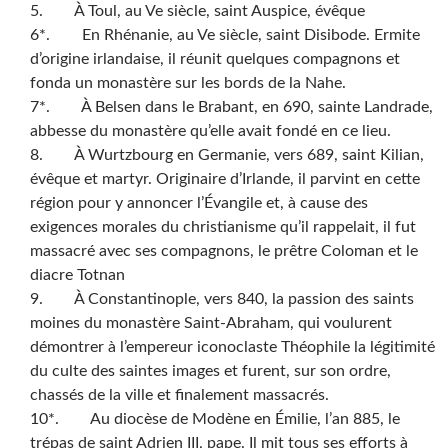
5. À Toul, au Ve siècle, saint Auspice, évêque
6*. En Rhénanie, au Ve siècle, saint Disibode. Ermite
d’origine irlandaise, il réunit quelques compagnons et
fonda un monastère sur les bords de la Nahe.
7*. À Belsen dans le Brabant, en 690, sainte Landrade,
abbesse du monastère qu’elle avait fondé en ce lieu.
8. À Wurtzbourg en Germanie, vers 689, saint Kilian,
évêque et martyr. Originaire d’Irlande, il parvint en cette
région pour y annoncer l’Évangile et, à cause des
exigences morales du christianisme qu’il rappelait, il fut
massacré avec ses compagnons, le prêtre Coloman et le
diacre Totnan
9. À Constantinople, vers 840, la passion des saints
moines du monastère Saint-Abraham, qui voulurent
démontrer à l’empereur iconoclaste Théophile la légitimité
du culte des saintes images et furent, sur son ordre,
chassés de la ville et finalement massacrés.
10*. Au diocèse de Modène en Émilie, l’an 885, le
trépas de saint Adrien III, pape. Il mit tous ses efforts à