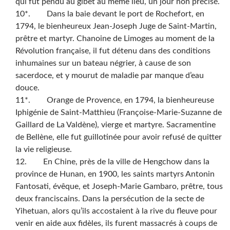
qui fut pendu au gibet au même lieu, un jour non précisé.
10*. Dans la baie devant le port de Rochefort, en
1794, le bienheureux Jean-Joseph Juge de Saint-Martin,
prêtre et martyr. Chanoine de Limoges au moment de la
Révolution française, il fut détenu dans des conditions
inhumaines sur un bateau négrier, à cause de son
sacerdoce, et y mourut de maladie par manque d’eau
douce.
11*. Orange de Provence, en 1794, la bienheureuse
Iphigénie de Saint-Matthieu (Françoise-Marie-Suzanne de
Gaillard de La Valdène), vierge et martyre. Sacramentine
de Bellène, elle fut guillotinée pour avoir refusé de quitter
la vie religieuse.
12. En Chine, près de la ville de Hengchow dans la
province de Hunan, en 1900, les saints martyrs Antonin
Fantosati, évêque, et Joseph-Marie Gambaro, prêtre, tous
deux franciscains. Dans la persécution de la secte de
Yihetuan, alors qu’ils accostaient à la rive du fleuve pour
venir en aide aux fidèles, ils furent massacrés à coups de