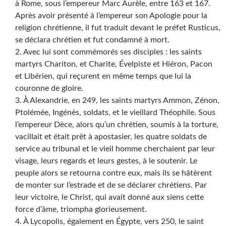
à Rome, sous l’empereur Marc Aurèle, entre 163 et 167.
Après avoir présenté à l’empereur son Apologie pour la
religion chrétienne, il fut traduit devant le préfet Rusticus,
se déclara chrétien et fut condamné à mort.
2. Avec lui sont commémorés ses disciples : les saints
martyrs Chariton, et Charite, Évelpiste et Hiéron, Pacon
et Libérien, qui reçurent en même temps que lui la
couronne de gloire.
3. À Alexandrie, en 249, les saints martyrs Ammon, Zénon,
Ptolémée, Ingénès, soldats, et le vieillard Théophile. Sous
l’empereur Dèce, alors qu’un chrétien, soumis à la torture,
vacillait et était prêt à apostasier, les quatre soldats de
service au tribunal et le vieil homme cherchaient par leur
visage, leurs regards et leurs gestes, à le soutenir. Le
peuple alors se retourna contre eux, mais ils se hâtèrent
de monter sur l’estrade et de se déclarer chrétiens. Par
leur victoire, le Christ, qui avait donné aux siens cette
force d’âme, triompha glorieusement.
4. À Lycopolis, également en Égypte, vers 250, le saint