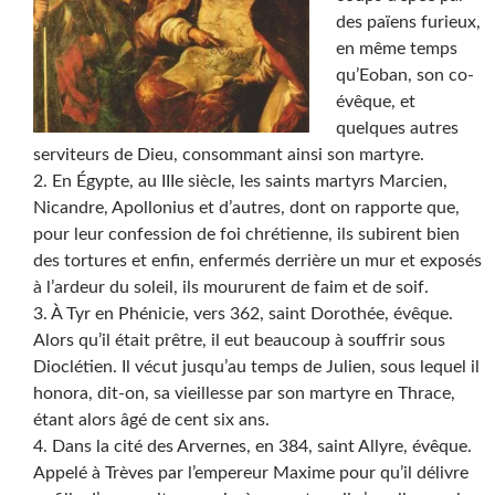
des païens furieux,
en même temps
qu’Eoban, son co-
évêque, et
quelques autres
serviteurs de Dieu, consommant ainsi son martyre.
2. En Égypte, au IIIe siècle, les saints martyrs Marcien,
Nicandre, Apollonius et d’autres, dont on rapporte que,
pour leur confession de foi chrétienne, ils subirent bien
des tortures et enfin, enfermés derrière un mur et exposés
à l’ardeur du soleil, ils moururent de faim et de soif.
3. À Tyr en Phénicie, vers 362, saint Dorothée, évêque.
Alors qu’il était prêtre, il eut beaucoup à souffrir sous
Dioclétien. Il vécut jusqu’au temps de Julien, sous lequel il
honora, dit-on, sa vieillesse par son martyre en Thrace,
étant alors âgé de cent six ans.
4. Dans la cité des Arvernes, en 384, saint Allyre, évêque.
Appelé à Trèves par l’empereur Maxime pour qu’il délivre