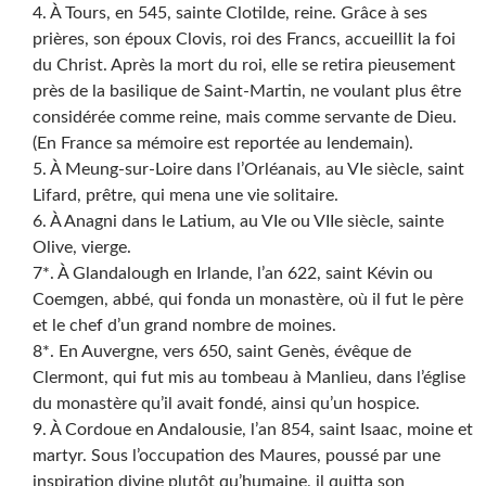
4. À Tours, en 545, sainte Clotilde, reine. Grâce à ses
prières, son époux Clovis, roi des Francs, accueillit la foi
du Christ. Après la mort du roi, elle se retira pieusement
près de la basilique de Saint-Martin, ne voulant plus être
considérée comme reine, mais comme servante de Dieu.
(En France sa mémoire est reportée au lendemain).
5. À Meung-sur-Loire dans l’Orléanais, au VIe siècle, saint
Lifard, prêtre, qui mena une vie solitaire.
6. À Anagni dans le Latium, au VIe ou VIIe siècle, sainte
Olive, vierge.
7*. À Glandalough en Irlande, l’an 622, saint Kévin ou
Coemgen, abbé, qui fonda un monastère, où il fut le père
et le chef d’un grand nombre de moines.
8*. En Auvergne, vers 650, saint Genès, évêque de
Clermont, qui fut mis au tombeau à Manlieu, dans l’église
du monastère qu’il avait fondé, ainsi qu’un hospice.
9. À Cordoue en Andalousie, l’an 854, saint Isaac, moine et
martyr. Sous l’occupation des Maures, poussé par une
inspiration divine plutôt qu’humaine, il quitta son