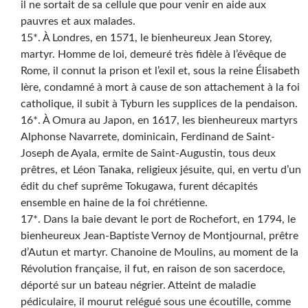
il ne sortait de sa cellule que pour venir en aide aux
pauvres et aux malades.
15*. À Londres, en 1571, le bienheureux Jean Storey,
martyr. Homme de loi, demeuré très fidèle à l’évêque de
Rome, il connut la prison et l’exil et, sous la reine Élisabeth
Ière, condamné à mort à cause de son attachement à la foi
catholique, il subit à Tyburn les supplices de la pendaison.
16*. À Omura au Japon, en 1617, les bienheureux martyrs
Alphonse Navarrete, dominicain, Ferdinand de Saint-
Joseph de Ayala, ermite de Saint-Augustin, tous deux
prêtres, et Léon Tanaka, religieux jésuite, qui, en vertu d’un
édit du chef suprême Tokugawa, furent décapités
ensemble en haine de la foi chrétienne.
17*. Dans la baie devant le port de Rochefort, en 1794, le
bienheureux Jean-Baptiste Vernoy de Montjournal, prêtre
d’Autun et martyr. Chanoine de Moulins, au moment de la
Révolution française, il fut, en raison de son sacerdoce,
déporté sur un bateau négrier. Atteint de maladie
pédiculaire, il mourut relégué sous une écoutille, comme