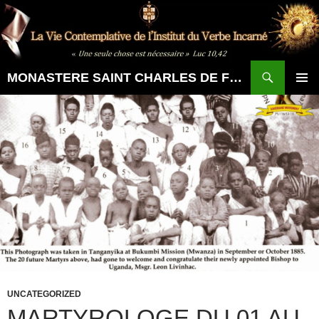
Aller
au
contenu
Recherche
MONASTERE SAINT CHARLES DE FOUCAULD
MENU
PRINCI
UNCATEGORIZED
MARTYROLOGE DU 01 AU