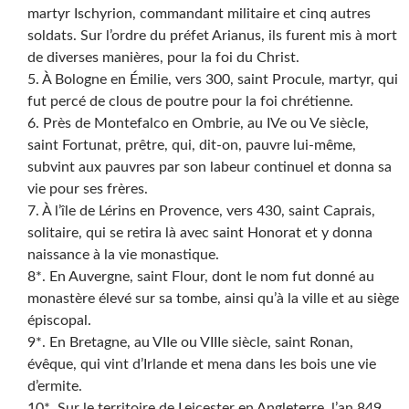
martyr Ischyrion, commandant militaire et cinq autres
soldats. Sur l’ordre du préfet Arianus, ils furent mis à mort
de diverses manières, pour la foi du Christ.
5. À Bologne en Émilie, vers 300, saint Procule, martyr, qui
fut percé de clous de poutre pour la foi chrétienne.
6. Près de Montefalco en Ombrie, au IVe ou Ve siècle,
saint Fortunat, prêtre, qui, dit-on, pauvre lui-même,
subvint aux pauvres par son labeur continuel et donna sa
vie pour ses frères.
7. À l’île de Lérins en Provence, vers 430, saint Caprais,
solitaire, qui se retira là avec saint Honorat et y donna
naissance à la vie monastique.
8*. En Auvergne, saint Flour, dont le nom fut donné au
monastère élevé sur sa tombe, ainsi qu’à la ville et au siège
épiscopal.
9*. En Bretagne, au VIIe ou VIIIe siècle, saint Ronan,
évêque, qui vint d’Irlande et mena dans les bois une vie
d’ermite.
10*. Sur le territoire de Leicester en Angleterre, l’an 849,