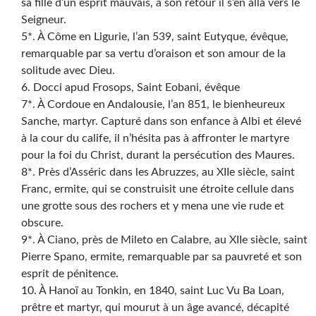
sa fille d’un esprit mauvais, à son retour il s’en alla vers le
Seigneur.
5*. À Côme en Ligurie, l’an 539, saint Eutyque, évêque,
remarquable par sa vertu d’oraison et son amour de la
solitude avec Dieu.
6. Docci apud Frosops, Saint Eobani, évêque
7*. À Cordoue en Andalousie, l’an 851, le bienheureux
Sanche, martyr. Capturé dans son enfance à Albi et élevé
à la cour du calife, il n’hésita pas à affronter le martyre
pour la foi du Christ, durant la persécution des Maures.
8*. Près d’Asséric dans les Abruzzes, au XIIe siècle, saint
Franc, ermite, qui se construisit une étroite cellule dans
une grotte sous des rochers et y mena une vie rude et
obscure.
9*. À Ciano, près de Mileto en Calabre, au XIIe siècle, saint
Pierre Spano, ermite, remarquable par sa pauvreté et son
esprit de pénitence.
10. À Hanoï au Tonkin, en 1840, saint Luc Vu Ba Loan,
prêtre et martyr, qui mourut à un âge avancé, décapité