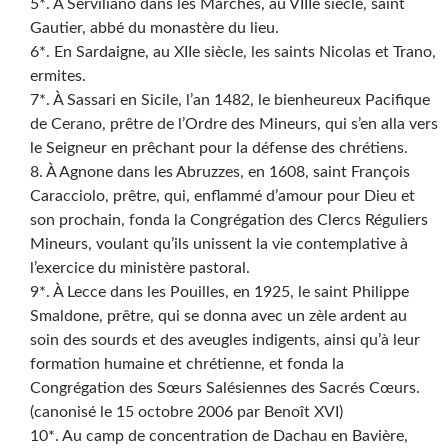
5*. À Serviliano dans les Marches, au VIIIe siècle, saint
Gautier, abbé du monastère du lieu.
6*. En Sardaigne, au XIIe siècle, les saints Nicolas et Trano,
ermites.
7*. À Sassari en Sicile, l’an 1482, le bienheureux Pacifique
de Cerano, prêtre de l’Ordre des Mineurs, qui s’en alla vers
le Seigneur en prêchant pour la défense des chrétiens.
8. À Agnone dans les Abruzzes, en 1608, saint François
Caracciolo, prêtre, qui, enflammé d’amour pour Dieu et
son prochain, fonda la Congrégation des Clercs Réguliers
Mineurs, voulant qu’ils unissent la vie contemplative à
l’exercice du ministère pastoral.
9*. À Lecce dans les Pouilles, en 1925, le saint Philippe
Smaldone, prêtre, qui se donna avec un zèle ardent au
soin des sourds et des aveugles indigents, ainsi qu’à leur
formation humaine et chrétienne, et fonda la
Congrégation des Sœurs Salésiennes des Sacrés Cœurs.
(canonisé le 15 octobre 2006 par Benoît XVI)
10*. Au camp de concentration de Dachau en Bavière,