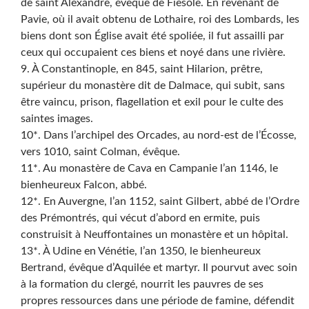
de saint Alexandre, évêque de Fiesole. En revenant de
Pavie, où il avait obtenu de Lothaire, roi des Lombards, les
biens dont son Église avait été spoliée, il fut assailli par
ceux qui occupaient ces biens et noyé dans une rivière.
9. À Constantinople, en 845, saint Hilarion, prêtre,
supérieur du monastère dit de Dalmace, qui subit, sans
être vaincu, prison, flagellation et exil pour le culte des
saintes images.
10*. Dans l’archipel des Orcades, au nord-est de l’Écosse,
vers 1010, saint Colman, évêque.
11*. Au monastère de Cava en Campanie l’an 1146, le
bienheureux Falcon, abbé.
12*. En Auvergne, l’an 1152, saint Gilbert, abbé de l’Ordre
des Prémontrés, qui vécut d’abord en ermite, puis
construisit à Neuffontaines un monastère et un hôpital.
13*. À Udine en Vénétie, l’an 1350, le bienheureux
Bertrand, évêque d’Aquilée et martyr. Il pourvut avec soin
à la formation du clergé, nourrit les pauvres de ses
propres ressources dans une période de famine, défendit