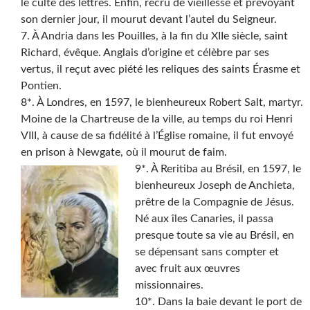
le culte des lettres. Enfin, recru de vieillesse et prévoyant
son dernier jour, il mourut devant l’autel du Seigneur.
7. À Andria dans les Pouilles, à la fin du XIIe siècle, saint
Richard, évêque. Anglais d’origine et célèbre par ses
vertus, il reçut avec piété les reliques des saints Érasme et
Pontien.
8*. À Londres, en 1597, le bienheureux Robert Salt, martyr.
Moine de la Chartreuse de la ville, au temps du roi Henri
VIII, à cause de sa fidélité à l’Église romaine, il fut envoyé
en prison à Newgate, où il mourut de faim.
9*. À Reritiba au Brésil, en 1597, le
bienheureux Joseph de Anchieta,
prêtre de la Compagnie de Jésus.
Né aux îles Canaries, il passa
presque toute sa vie au Brésil, en
se dépensant sans compter et
avec fruit aux œuvres
missionnaires.
10*. Dans la baie devant le port de