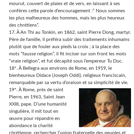
mourut, couvert de plaies et de vers, en laissant à ses
confères cette parole d’encouragement :” Nous sommes
les plus malheureux des hommes, mais les plus heureux
des chrétiens”.
17. À An Thi au Tonkin, en 1862, saint Pierre Dong, martyr.
Père de famille, il préféra subir des traitements inhumains
plutôt que de fouler aux pieds la croix ; à la place des
mots “fausse religion”, il fit inciser sur son front les mots
“vraie religion”, et fut décapité sous l’empereur Tu Duc.
18*. À Bellegra aux environs de Rome, en 1919, le
bienheureux Didace (Joseph Oddi), religieux franciscain,
remarquable par sa vertu d’oraison et sa simplicité de vie.
19*. À Rome, près de saint
Pierre, en 1963, Saint Jean
XXIII, pape. D’une humanité
singulière, il mit tout en
œuvre pour répandre en
abondance la charité
chrétienne, rechercher l’union fraternelle des peuples et,