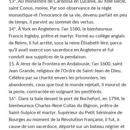
13*. Au monastère de Cardossa en Lucanie, au XIIIe siècle,
saint Conus, moine. Par son observance de la règle
monastique et l’innocence de sa vie, devenu parfait en peu
de temps, il parvint au sommet des vertus.
14*. À York en Angleterre, l’an 1580, le bienheureux
Francis Ingleby, prêtre et martyr. Formé au collège anglais
de Reims, il fut arrêté, sous la reine Élisabeth Ière, parce
qu’il avait exercé son sacerdoce en Angleterre et fut
conduit aux supplices de la pendaison.
15. À Jerez de la Frontera en Andalousie, l’an 1600, saint
Jean Grande, religieux de l’Ordre de Saint-Jean de Dieu.
Célèbre par sa charité envers les prisonniers, les
abandonnés, ceux que tout le monde rejetait, il mourut de
la peste, contractée en soignant les pestiférés.
16*. Dans la baie devant le port de Rochefort, en 1794, le
bienheureux Charles-René Collas du Bignon, prêtre de
Saint-Sulpice et martyr. Supérieur du Petit Séminaire de
Bourges au moment de la Révolution française, il fut, à
cause de son sacerdoce, déporté sur un bateau négrier et