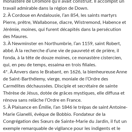
monastère de Dromore qu’il avait construit. Il accomplit un
travail admirable dans la région de Down.
2. À Cordoue en Andalousie, l’an 854, les saints martyrs
Pierre, prêtre, Wallabonse, diacre, Wistremond, Habence et
Jérémie, moines, qui furent décapités dans la persécution
des Maures.
3. À Newminster en Northumbrie, l’an 1159, saint Robert,
abbé. À la recherche d’une vie de pauvreté et de prière, il
fonda, à la tête de douze moines, ce monastère cistercien,
qui, en peu de temps, essaima en trois filiales.
4*. À Anvers dans le Brabant, en 1626, la bienheureuse Anne
de Saint-Barthélemy, vierge, moniale de l’Ordre des
Carmélites déchaussées. Disciple et secrétaire de sainte
Thérèse de Jésus, dotée de grâces mystiques, elle diffusa et
rénova sans relâche l’Ordre en France.
5. À Plaisance en Émilie, l’an 1846 le trépas de saint Antoine-
Marie Gianelli, évêque de Bobbio. Fondateur de la
Congrégation des Sœurs de Sainte-Marie du Jardin, il fut un
exemple remarquable de vigilance pour les indigents et le