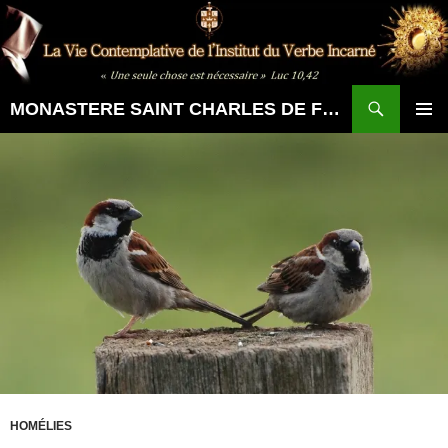
Aller
au
contenu
Recherche
MONASTERE SAINT CHARLES DE FOUCAULD
MENU
PRINCI
HOMÉLIES