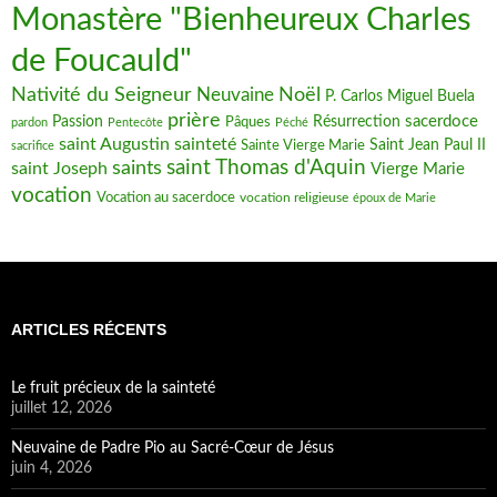
Monastère "Bienheureux Charles
de Foucauld"
Nativité du Seigneur
Noël
Neuvaine
P. Carlos Miguel Buela
prière
sacerdoce
Passion
Pâques
Résurrection
pardon
Pentecôte
Péché
saint Augustin
sainteté
Saint Jean Paul II
Sainte Vierge Marie
sacrifice
saint Thomas d'Aquin
saints
saint Joseph
Vierge Marie
vocation
Vocation au sacerdoce
vocation religieuse
époux de Marie
ARTICLES RÉCENTS
Le fruit précieux de la sainteté
juillet 12, 2026
Neuvaine de Padre Pio au Sacré-Cœur de Jésus
juin 4, 2026