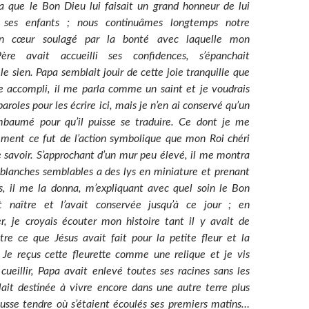
ria que le Bon Dieu lui faisait un grand honneur de lui
 ses enfants ; nous continuâmes longtemps notre
n cœur soulagé par la bonté avec laquelle mon
ère avait accueilli ses confidences, s’épanchait
 sien. Papa semblait jouir de cette joie tranquille que
ce accompli, il me parla comme un saint et je voudrais
aroles pour les écrire ici, mais je n’en ai conservé qu’un
mbaumé pour qu’il puisse se traduire. Ce dont je me
ement ce fut de l’action symbolique que mon Roi chéri
e savoir. S’approchant d’un mur peu élevé, il me montra
s blanches semblables a des lys en miniature et prenant
s, il me la donna, m’expliquant avec quel soin le Bon
it naître et l’avait conservée jusqu’à ce jour ; en
er, je croyais écouter mon histoire tant il y avait de
re ce que Jésus avait fait pour la petite fleur et la
Je reçus cette fleurette comme une relique et je vis
cueillir, Papa avait enlevé toutes ses racines sans les
blait destinée à vivre encore dans une autre terre plus
ousse tendre où s’étaient écoulés ses premiers matins…