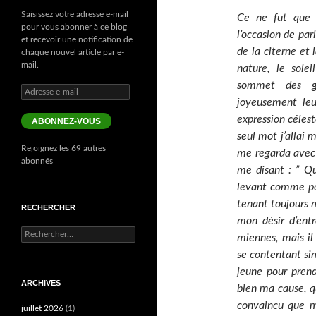
Saisissez votre adresse e-mail
Ce ne fut que l
pour vous abonner à ce blog
l’occasion de parl
et recevoir une notification de
de la citerne et 
chaque nouvel article par e-
mail.
nature, le sole
sommet des gr
Adresse
joyeusement leu
e-
mail
expression célest
ABONNEZ-VOUS
seul mot j’allai 
Rejoignez les 69 autres
me regarda avec 
abonnés
me disant : ” Qu
levant comme pou
tenant toujours m
RECHERCHER
mon désir d’ent
Rechercher :
miennes, mais il
se contentant si
jeune pour prend
ARCHIVES
bien ma cause, qu
convaincu que m
juillet 2026
(1)