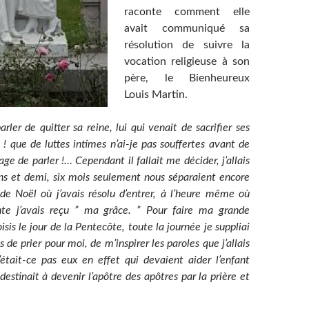
raconte comment elle
avait communiqué sa
résolution de suivre la
vocation religieuse à son
père, le Bienheureux
Louis Martin.
ler de quitter sa reine, lui qui venait de sacrifier ses
 ! que de luttes intimes n’ai-je pas souffertes avant de
age de parler !… Cependant il fallait me décider, j’allais
ns et demi, six mois seulement nous séparaient encore
 de Noël où j’avais résolu d’entrer, à l’heure même où
nte j’avais reçu ” ma grâce. ” Pour faire ma grande
isis le jour de la Pentecôte, toute la journée je suppliai
s de prier pour moi, de m’inspirer les paroles que j’allais
était-ce pas eux en effet qui devaient aider l’enfant
estinait à devenir l’apôtre des apôtres par la prière et