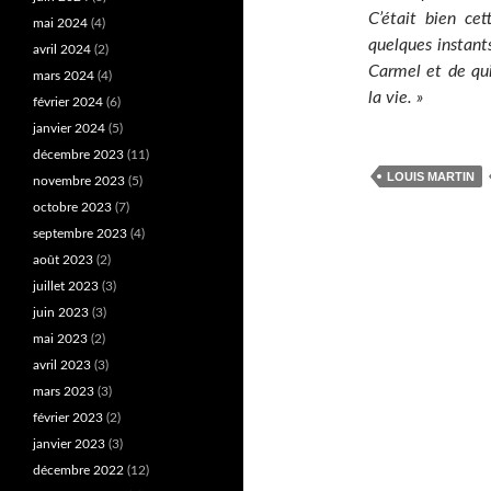
C’était bien ce
mai 2024
(4)
quelques instant
avril 2024
(2)
Carmel et de qui
mars 2024
(4)
la vie. »
février 2024
(6)
janvier 2024
(5)
décembre 2023
(11)
LOUIS MARTIN
novembre 2023
(5)
octobre 2023
(7)
septembre 2023
(4)
août 2023
(2)
juillet 2023
(3)
juin 2023
(3)
mai 2023
(2)
avril 2023
(3)
mars 2023
(3)
février 2023
(2)
janvier 2023
(3)
décembre 2022
(12)