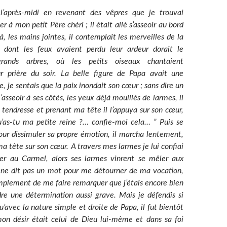
’après-midi en revenant des vêpres que je trouvai
er à mon petit Père chéri ; il était allé s’asseoir au bord
là, les mains jointes, il contemplait les merveilles de la
il dont les feux avaient perdu leur ardeur dorait le
ands arbres, où les petits oiseaux chantaient
r prière du soir. La belle figure de Papa avait une
e, je sentais que la paix inondait son cœur ; sans dire un
m’asseoir à ses côtés, les yeux déjà mouillés de larmes, il
tendresse et prenant ma tête il l’appuya sur son cœur,
’as-tu ma petite reine ?… confie-moi cela… ” Puis se
r dissimuler sa propre émotion, il marcha lentement,
a tête sur son cœur. A travers mes larmes je lui confiai
rer au Carmel, alors ses larmes vinrent se mêler aux
 ne dit pas un mot pour me détourner de ma vocation,
mplement de me faire remarquer que j’étais encore bien
re une détermination aussi grave. Mais je défendis si
’avec la nature simple et droite de Papa, il fut bientôt
on désir était celui de Dieu lui-même et dans sa foi