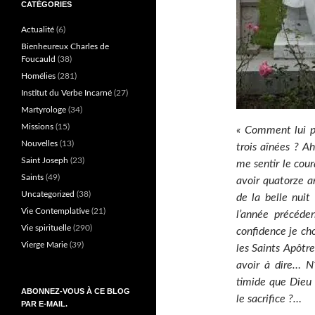
CATÉGORIES
Actualité
(6)
Bienheureux Charles de
Foucauld
(38)
Homélies
(281)
Institut du Verbe Incarné
(27)
Martyrologe
(34)
Missions
(15)
« Comment lui par
Nouvelles
(13)
trois aînées ? Ah
Saint Joseph
(23)
me sentir le cour
Saints
(49)
avoir quatorze a
Uncategorized
(38)
de la belle nuit
Vie Contemplative
(21)
l’année précéde
Vie spirituelle
(290)
confidence je cho
Vierge Marie
(39)
les Saints Apôtre
avoir à dire… N’
timide que Dieu d
ABONNEZ-VOUS À CE BLOG
le sacrifice ?…
PAR E-MAIL.