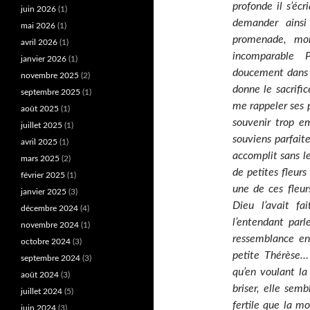
profonde il s’éc
juin 2026
(1)
demander ainsi
mai 2026
(1)
promenade, mo
avril 2026
(1)
incomparable P
janvier 2026
(1)
doucement dans le
novembre 2025
(2)
donne le sacrifi
septembre 2025
(1)
me rappeler ses p
août 2025
(1)
souvenir trop e
juillet 2025
(1)
souviens parfait
avril 2025
(1)
accomplit sans l
mars 2025
(2)
de petites fleur
février 2025
(1)
une de ces fleur
janvier 2025
(3)
Dieu l’avait fa
décembre 2024
(4)
l’entendant parl
novembre 2024
(1)
ressemblance ent
octobre 2024
(3)
petite Thérèse… 
septembre 2024
(3)
qu’en voulant la 
août 2024
(3)
briser, elle sem
juillet 2024
(5)
fertile que la m
juin 2024
(3)