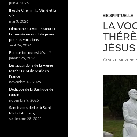
juin 4, 2026
Il est le Chemin, la Vérité et la
VIE SPIRITUELLE
Vie
mai 3, 2026
LA VO
Dimanche du Bon Pasteur et
THÉRÈ
la journée mondial de prière
pour les vocations.
JÉSUS
avril 26, 2026
Et pour toi, qui est Jésus ?
janvier 25, 2026
SEPTEMBRE 30, 
Les apparitions de la Vierge
Marie : Le M de Marie en
France
novembre 13, 2025
Dédicace de la Basilique de
Latran
novembre 9, 2025
Sanctuaires dédiés à Saint
Michel Archange
septembre 28, 2025