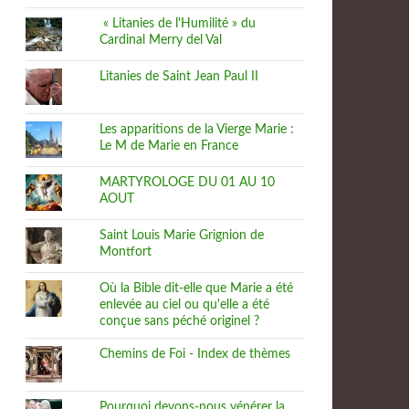
« Litanies de l'Humilité » du
Cardinal Merry del Val
Litanies de Saint Jean Paul II
Les apparitions de la Vierge Marie :
Le M de Marie en France
MARTYROLOGE DU 01 AU 10
AOUT
Saint Louis Marie Grignion de
Montfort
Où la Bible dit-elle que Marie a été
enlevée au ciel ou qu'elle a été
conçue sans péché originel ?
Chemins de Foi - Index de thèmes
Pourquoi devons-nous vénérer la