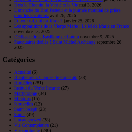
Il est le Chemin, la Vérité et la Vie
mai 3, 2026
Dimanche du Bon Pasteur et la journée mondial de prière
pour les vocations.
avril 26, 2026
Et pour toi, qui est Jésus ?
janvier 25, 2026
Les apparitions de la Vierge Marie : Le M de Marie en France
novembre 13, 2025
Dédicace de la Basilique de Latran
novembre 9, 2025
Sanctuaires dédiés à Saint Michel Archange
septembre 28,
2025
Catégories
Actualité
(6)
Bienheureux Charles de Foucauld
(38)
Homélies
(281)
Institut du Verbe Incarné
(27)
Martyrologe
(34)
Missions
(15)
Nouvelles
(13)
Saint Joseph
(23)
Saints
(49)
Uncategorized
(38)
Vie Contemplative
(21)
Vie spirituelle
(290)