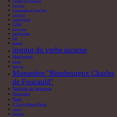
Charles de Foucauld
Christ Roi
Commentaire au Notre Père
confession
conversion
Croix
Esprit Saint
eucharistie
foi
humilité
institut du verbe incarne
Martyrologe
messe
mission
Monastère "Bienheureux Charles
de Foucauld"
Nativité du Seigneur
Neuvaine
Noël
P. Carlos Miguel Buela
pardon
Passion