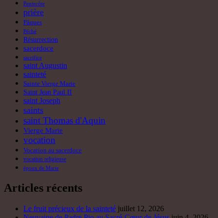
Pentecôte
prière
Pâques
Péché
Résurrection
sacerdoce
sacrifice
saint Augustin
sainteté
Sainte Vierge Marie
Saint Jean Paul II
saint Joseph
saints
saint Thomas d'Aquin
Vierge Marie
vocation
Vocation au sacerdoce
vocation religieuse
époux de Marie
Articles récents
Le fruit précieux de la sainteté
juillet 12, 2026
Neuvaine de Padre Pio au Sacré-Cœur de Jésus
juin 4, 2026