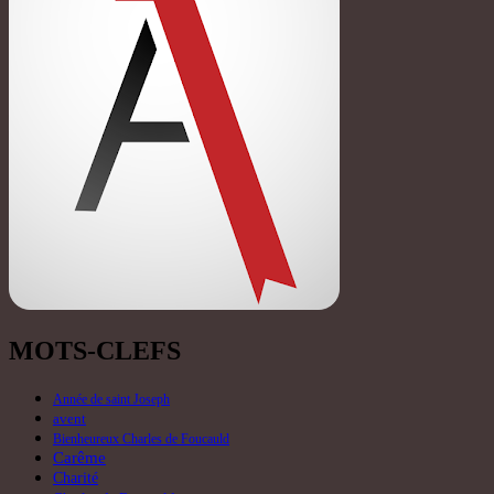
MOTS-CLEFS
Année de saint Joseph
avent
Bienheureux Charles de Foucauld
Carême
Charité