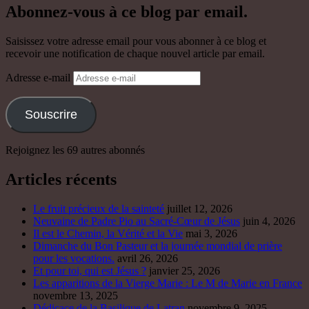
Abonnez-vous à ce blog par email.
Saisissez votre adresse email pour vous abonner à ce blog et
recevoir une notification de chaque nouvel article par email.
Adresse e-mail
Souscrire
Rejoignez les 69 autres abonnés
Articles récents
Le fruit précieux de la sainteté
juillet 12, 2026
Neuvaine de Padre Pio au Sacré-Cœur de Jésus
juin 4, 2026
Il est le Chemin, la Vérité et la Vie
mai 3, 2026
Dimanche du Bon Pasteur et la journée mondial de prière
pour les vocations.
avril 26, 2026
Et pour toi, qui est Jésus ?
janvier 25, 2026
Les apparitions de la Vierge Marie : Le M de Marie en France
novembre 13, 2025
Dédicace de la Basilique de Latran
novembre 9, 2025