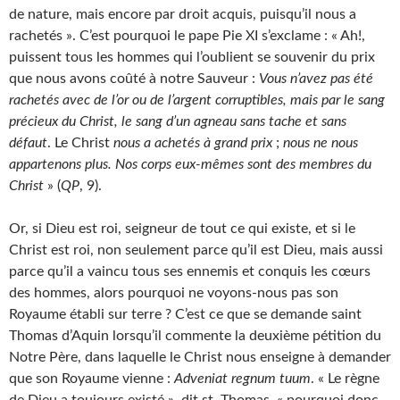
de nature, mais encore par droit acquis, puisqu’il nous a
rachetés ». C’est pourquoi le pape Pie XI s’exclame : « Ah!,
puissent tous les hommes qui l’oublient se souvenir du prix
que nous avons coûté à notre Sauveur :
Vous n’avez pas été
rachetés avec de l’or ou de l’argent corruptibles, mais par le sang
précieux du Christ, le sang d’un agneau sans tache et sans
défaut
. Le Christ
nous a achetés à grand prix
;
nous ne nous
appartenons plus. Nos corps eux-mêmes sont des membres du
Christ
» (
QP
, 9).
Or, si Dieu est roi, seigneur de tout ce qui existe, et si le
Christ est roi, non seulement parce qu’il est Dieu, mais aussi
parce qu’il a vaincu tous ses ennemis et conquis les cœurs
des hommes, alors pourquoi ne voyons-nous pas son
Royaume établi sur terre ? C’est ce que se demande saint
Thomas d’Aquin lorsqu’il commente la deuxième pétition du
Notre Père, dans laquelle le Christ nous enseigne à demander
que son Royaume vienne :
Adveniat regnum tuum
. « Le règne
de Dieu a toujours existé », dit st. Thomas, « pourquoi donc